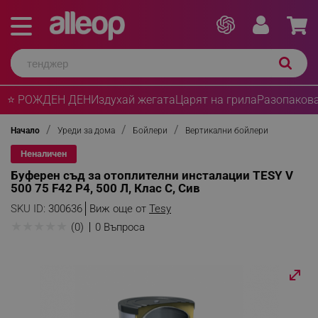
⭐ РОЖДЕН ДЕН
Издухай жегата
Царят на грила
Разопакова
Начало
Уреди за дома
Бойлери
Вертикални бойлери
Неналичен
Буферeн съд за отоплителни инсталации TESY V
500 75 F42 P4, 500 Л, Клас C, Сив
SKU ID:
300636
Виж още от
Tesy
★
★
★
★
★
(0)
0 Въпроса