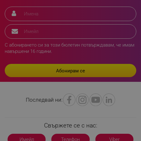
_sgf_delayed_campaigns
.alleop.bg
С абонирането си за този бюлетин потвърждавам, че имам
навършени 16 години.
_sgf_npq
.alleop.bg
_sgf_clicked_banners
.alleop.bg
Последвай ни:
_sgf_rq
.alleop.bg
Свържете се с нас:
Имейл
Телефон
Viber