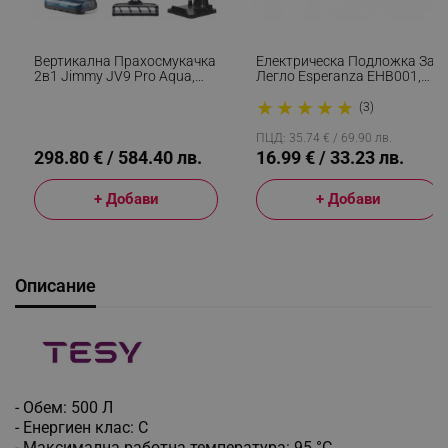
Вертикална Прахосмукачка
Електрическа Подложка За
2в1 Jimmy JV9 Pro Aqua,
Легло Esperanza EHB001,
500W, 21 KPa, 65 Мин, 500
60W, 150х80, 3 Нива, Миещо
★
★
★
★
★
Мл, 4 Режима, Dual-Cyclonic,
Се, Светлосин
(3)
LED, Мокро/сухо, Сив/
Черен
ПЦД: 35.74 € / 69.90 лв.
298.80 € / 584.40 лв.
16.99 € / 33.23 лв.
+ Добави
+ Добави
Описание
- Обем: 500 Л
- Енергиен клас: C
- Максимална работна температура: 95 °C