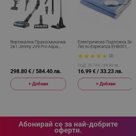
_sgf_session_id
.alleop.bg
_sgf_push_permission_asked
.alleop.bg
Google Privacy Policy
Вертикална Прахосмукачка
Електрическа Подложка За
2в1 Jimmy JV9 Pro Aqua,
Легло Esperanza EHB001,
500W, 21 KPa, 65 Мин, 500
60W, 150х80, 3 Нива, Миещо
★
★
★
★
★
Мл, 4 Режима, Dual-Cyclonic,
Се, Светлосин
(3)
_sgf_test_mode
.alleop.bg
LED, Мокро/сухо, Сив/
Черен
ПЦД: 35.74 € / 69.90 лв.
298.80 € / 584.40 лв.
16.99 € / 33.23 лв.
+ Добави
+ Добави
_sgf_tracking
.alleop.bg
Абонирай се за най-добрите
оферти.
_sgf_delayed_actions,
.alleop.bg