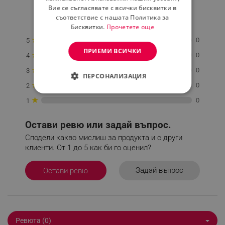
★
★
★
★
★
Вие се съгласявате с всички бисквитки в
съответствие с нашата Политика за
0 Ревю
Бисквитки.
Прочетете още
★
0
5
ПРИЕМИ ВСИЧКИ
★
0
4
★
0
3
ПЕРСОНАЛИЗАЦИЯ
★
0
2
СТРОГО НЕОБХОДИМО
★
0
1
ЕФЕКТИВНОСТ
Остави ревю или задай въпрос.
ТАРГЕТИРАНЕ
Сподели какво мислиш за продукта и с други
клиенти. От 1 до 5 как би го оценил?
ФУНКЦИОНАЛНОСТ
Задай въпрос
Остави ревю
НЕКЛАСИФИЦИРАНИ
Ревюта (0)
Строго необходимо
Ефективност