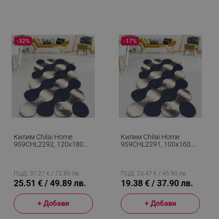
-32%
-17%
Килим Chilai Home
Килим Chilai Home
959CHL2292, 120х180
959CHL2291, 100х160
См, Полиестер,
См, Полиестер,
Антибактериален, 10
Антибактериален, 10
Мм, Син/бежов
Мм, Син/бежов
ПЦД: 37.27 € / 72.89 лв.
ПЦД: 23.47 € / 45.90 лв.
25.51 € / 49.89 лв.
19.38 € / 37.90 лв.
+ Добави
+ Добави