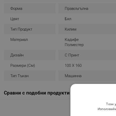
Форма
Правоъгълна
Цвят
Бял
Тип Продукт
Килим
Материал
Кадифе
Полиестер
Дизайн
С Принт
Размери (см)
100 X 160
Тип Тъкан
Машинна
Сравни с подобни продукти
Този 
Използвайк