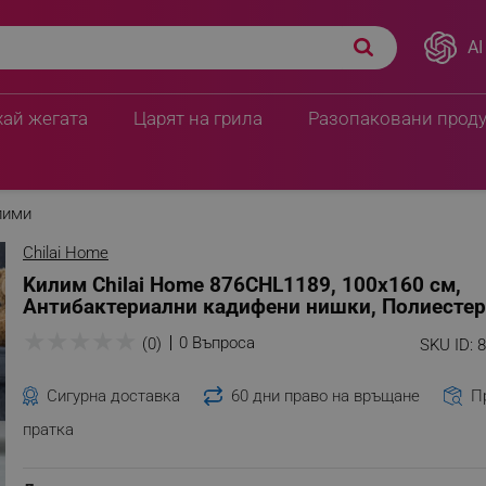
AI
Aнтибактериални
ПЦД:
34.20 € / 66.89 лв
16.82 € / 32.90 
хай жегата
Царят на грила
Разопаковани прод
лими
Chilai Home
Kилим Chilai Home 876CHL1189, 100x160 см,
Aнтибактериални кадифени нишки, Полиестер
★
★
★
★
★
0 Въпроса
(0)
SKU ID:
Сигурна доставка
60 дни право на връщане
П
пратка