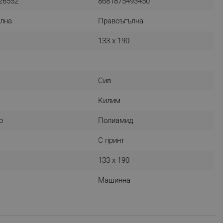
26552
8681875493450
лна
Правоъгълна
133 x 190
fying visitors. The lifetime
ifying visitor sessions
itor is asked for web push
Сив
tor is a test user and can
Килим
р
Полиамид
tor disabled tracking,
y related cookies and local
С принт
aign specific data for
133 x 190
aign specific data for
Машинна
r events stored to be sent
ferent banners clicked by the