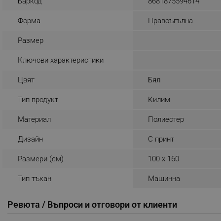
Баркод
8681875594614
_nzm_noid_92166-7699
Форма
Правоъгълна
_nzm_id_92166-7699
Размер
_sgf_user_id
Ключови характеристики
_sgf_session_id
_sgf_push_permission_as
Цвят
Бял
_sgf_test_mode
Тип продукт
Килим
Материал
Полиестер
_sgf_tracking
Дизайн
С принт
_sgf_delayed_actions,
Размери (см)
100 x 160
_sgf_delayed_campaigns
Тип тъкан
Машинна
_sgf_npq
Ревюта / Въпроси и отговори от клиенти
_sgf_clicked_banners