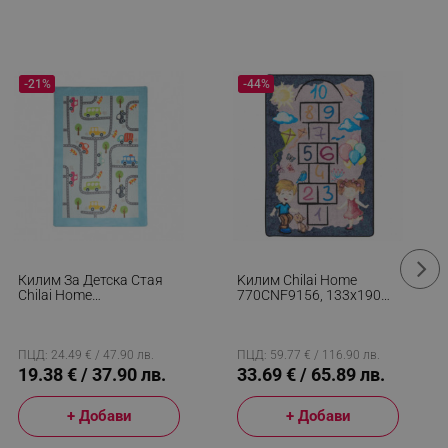
-21%
-44%
Килим За Детска Стая
Kилим Chilai Home
Chilai Home
770CNF9156, 133x190
876CHL1065, 100%
См, Aнтибактериални
Кадифена Тъкан,
Нишки От Полиамид,
100х160 См,
Сив
Антибактериален,
ПЦД: 24.49 € / 47.90 лв.
ПЦД: 59.77 € / 116.90 лв.
Многоцветен
19.38 € / 37.90 лв.
33.69 € / 65.89 лв.
+ Добави
+ Добави