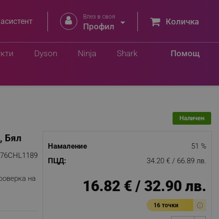
Влез в своя


 асистент
Количка
.
Профил
Добави в количка
лв.
укти
Dyson
Ninja
Shark
Помощ
Наличен
, Бял
Намаление
51 %
876CHL1189
ПЦД:
34.20 € / 66.89 лв.
роверка на
16.82 € / 32.90 лв.
16 точки