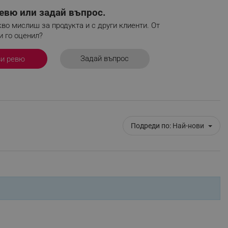
евю или задай въпрос.
r events which is cancelled
ent to Segmentify servers
во мислиш за продукта и с други клиенти. От
и го оценил?
 visitor installed
Задай въпрос
ви ревю
 visitor’s data including
rship status and
Подреди по:
Най-нови