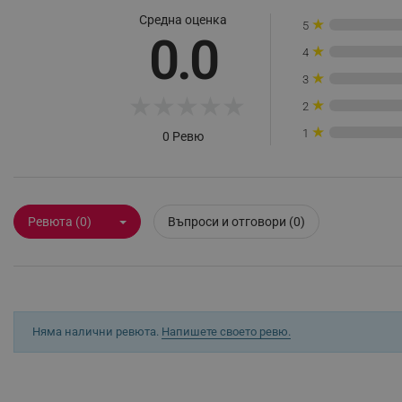
Средна оценка
_sgf_rq
★
5
0.0
★
4
segmentifyExtension
★
3
★
★
★
★
★
★
2
sgfUserUpdateData
★
1
0 Ревю
rlv_h_fbp
rlv_
rlv_mode
Ревюта (0)
Въпроси и отговори (0)
rlv_p
rlv_g
rlv_s
rlv_iv
Няма налични ревюта.
Напишете своето ревю.
rlv_e_pt
rlv_e
rlv_h_profile