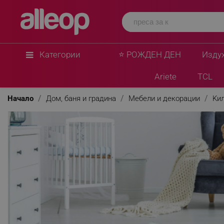
Chilai Home
Kилим Chilai Home 876CHL1189, 100x160 см, 
кадифени нишки, Полиестер, Бял
★
★
★
★
★
0 Въпроса
(0)
Категории
⭐ РОЖДЕН ДЕН
Изду
Ariete
TCL
Начало
Дом, баня и градина
Мебели и декорации
Kи