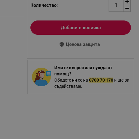
Количество:
Добави в количка
Ценова защита
Имате въпрос или нужда от
помощ?
Обадете ни се на
0700 70 170
и ще ви
съдействаме.