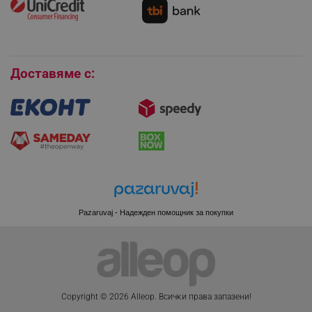
Условия за връщане
Покупки на изплащане
Бисквитки
Доставяме с:
XSRF-TOKEN
promo.alleop.bg
Pazaruvaj - Надежден помощник за покупки
PHPSESSID
PHP.net
www.alleop.bg
Copyright © 2026 Alleop. Bcичĸи пpaвa зaпaзeни!