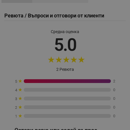
Ревюта / Въпроси и отговори от клиенти
_sgf_session_id
.alleop.bg
Средна оценка
5.0
_sgf_push_permission_asked
.alleop.bg
Google Privacy Policy
★
★
★
★
★
2 Ревюта
_sgf_test_mode
.alleop.bg
★
2
5
★
0
4
★
0
3
_sgf_tracking
.alleop.bg
★
0
2
★
0
1