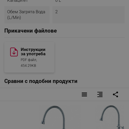
Капацитет
0 L
Обем Загрята Вода
2
(l/min)
Прикачени файлове
Инструкции
за употреба
PDF файл,
454.29KB
Сравни с подобни продукти
reorder
format_align_right
share