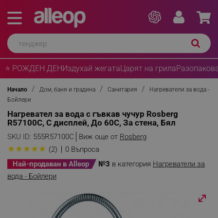
⭐ РОЖДЕН ДЕН
Издухай жегата
Царят на грила
Разопакова
Начало
Дом, баня и градина
Санитария
Нагреватели за вода -
Бойлери
Нагревател за вода с гъвкав чучур Rosberg
R57100C, С дисплей, До 60C, За стена, Бял
SKU ID:
555R57100C
Виж още от
Rosberg
★
★
★
★
★
(2)
0 Въпроса
Най-продаван в Alleop
№3
в категория
Нагреватели за
вода - Бойлери