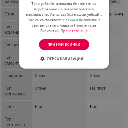
Баркод
3800235305850
3800235305867
Този уебсайт използва бисквитки за
ROMANIAN
подобряване на потребителското
Стил
С изтеглящ чучур
С изтеглящ чучур
изживяване. Използвайки нашия уебсайт,
Вие се съгласявате с всички бисквитки в
съответствие с нашата Политика за
Тип
Бисквитки.
Прочетете още
команда
ПРИЕМИ ВСИЧКИ
Тип чучур
Тип
Кухненска мивка
ПЕРСОНАЛИЗАЦИЯ
смесител
СТРОГО НЕОБХОДИМО
Покритие
Хром
Хром
ЕФЕКТИВНОСТ
Тип
Стена
На плот
ТАРГЕТИРАНЕ
монтиране
ФУНКЦИОНАЛНОСТ
Цвят
Бял
Бял
НЕКЛАСИФИЦИРАНИ
Тип
контролен