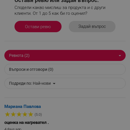
Остави ревю или задай въпрос.
Сподели какво мислиш за продукта и с други
_sgf_delayed_actions,
.alleop.bg
клиенти. От 1 до 5 как би го оценил?
Задай въпрос
Остави ревю
_sgf_delayed_campaigns
.alleop.bg
Ревюта (2)
_sgf_npq
.alleop.bg
Въпроси и отговори (0)
Подреди по:
Най-нови
_sgf_clicked_banners
.alleop.bg
Мариана Павлова
★
★
★
★
★
(5.0)
_sgf_rq
.alleop.bg
оценка на нагревател .
4 days ago