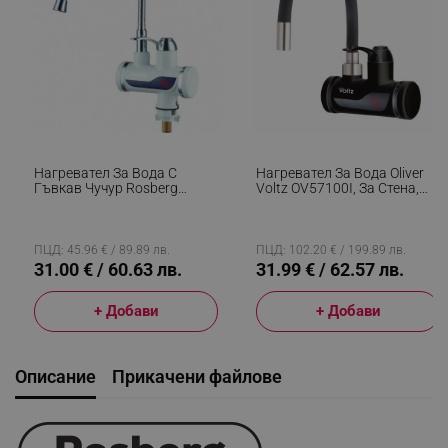
Нагревател За Вода С
Нагревател За Вода Oliver
Гъвкав Чучур Rosberg
Voltz OV57100I, За Стена,
R57100CW, С Дисплей, До
3300W, 30-60C, Гъвкав
60C, За Плот, Бял
Силиконов Маркуч, IPX4,
Черен
ПЦД: 45.96 € / 89.89 лв.
ПЦД: 102.20 € / 199.89 лв.
31.00 € / 60.63 лв.
31.99 € / 62.57 лв.
+ Добави
+ Добави
Описание
Прикачени файлове