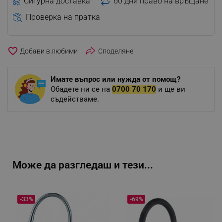
Сигурна доставка
60 дни право на връщане
Проверка на пратка
favorite_border
Споделяне
Имате въпрос или нужда от помощ?
Обадете ни се на
0700 70 170
и ще ви
съдействаме.
Може да разгледаш и тези...
-33%
-69%