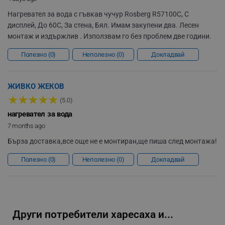
Нагревател за вода с гъвкав чучур Rosberg R57100C, С
дисплей, До 60C, За стена, Бял. Имам закупени два. Лесен
монтаж и издържлив . Използвам го без проблем две години.
Полезно
0
Неполезно
0
Докладвай
segmentifyExtension
.alleop.bg
ЖИВКО ЖЕКОВ
★
★
★
★
★
(5.0)
sgfUserUpdateData
.alleop.bg
нагревател за вода
7 months ago
Бърза доставка,все още не е монтиран,ще пиша след монтажа!
Полезно
0
Неполезно
0
Докладвай
rlv_h_fbp
.alleop.bg
rlv_
.alleop.bg
rlv_mode
.alleop.bg
Други потребители харесаха и...
rlv_p
.alleop.bg