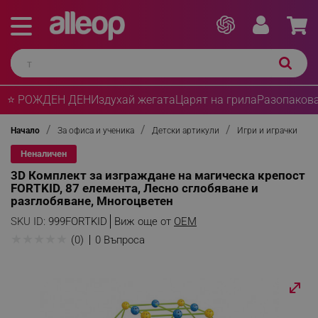
⭐ РОЖДЕН ДЕН
Издухай жегата
Царят на грила
Разопакова
Начало
За офиса и ученика
Детски артикули
Игри и играчки
Неналичен
3D Комплект за изграждане на магическа крепост
FORTKID, 87 елемента, Лесно сглобяване и
разглобяване, Многоцветен
SKU ID:
999FORTKID
Виж още от
OEM
★
★
★
★
★
(0)
0 Въпроса