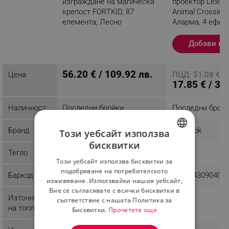
изграждане на магическа
проектор Lexibo
крепост FORTKID, 87
Animal Crossing
елемента, Лесно
Аларма, 4 ефект
сглобяване и разглобяване,
кафяв
Многоцветен
Добави в 
Разглеждате този продукт
56.20 € / 109.92 лв.
Цена
ПЦД: 51.08 € / 
17.85 € / 34
Наличност
Последни бройки
Последни брой
Бранд
OEM
Lexibook
Този уебсайт използва
бисквитки
BULGARIAN
Тегло
0.6 kg
Този уебсайт използва бисквитки за
ROMANIAN
подобряване на потребителското
Баркод
1831121181849
3380743090405
изживяване. Използвайки нашия уебсайт,
Вие се съгласявате с всички бисквитки в
Източник
съответствие с нашата Политика за
на топлина
Бисквитки.
Прочетете още