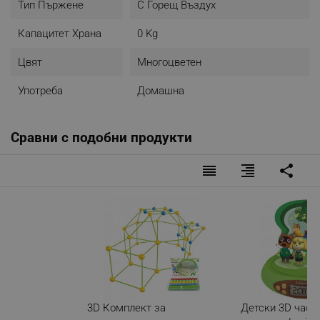
Тип Пържене
С Горещ Въздух
Капацитет Храна
0 Kg
Цвят
Многоцветен
Употреба
Домашна
Сравни с подобни продукти
reorder
format_align_right
share
3D Комплект за
Детски 3D часо