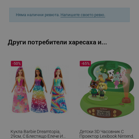
Няма налични ревюта.
Напишете своето ревю.
_sgf_npq
.alleop.bg
Други потребители харесаха и...
_sgf_clicked_banners
.alleop.bg
-50%
-65%
_sgf_rq
.alleop.bg
Кукла Barbie Dreamtopia,
Детски 3D Часовник С
segmentifyExtension
.alleop.bg
29см, С Блестящо Елече И
Проектор Lexibook Nintendo