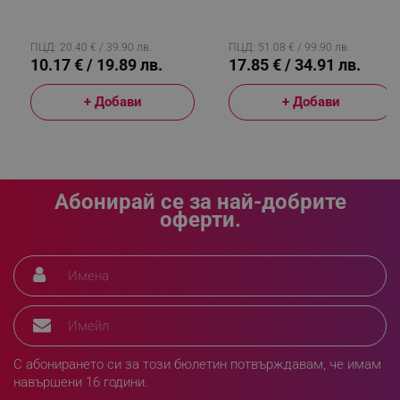
Цветна Пола, Многоцветен
Animal Crossing RP500AC,
Аларма, 4 Ефекта, Зелен/
Кафяв
ПЦД: 20.40 € / 39.90 лв.
ПЦД: 51.08 € / 99.90 лв.
sgfUserUpdateData
.alleop.bg
10.17 € / 19.89 лв.
17.85 € / 34.91 лв.
+ Добави
+ Добави
rlv_h_fbp
.alleop.bg
Абонирай се за най-добрите
rlv_
.alleop.bg
оферти.
rlv_mode
.alleop.bg
rlv_p
.alleop.bg
rlv_g
.alleop.bg
rlv_s
.alleop.bg
rlv_iv
.alleop.bg
С абонирането си за този бюлетин потвърждавам, че имам
rlv_e_pt
.alleop.bg
навършени 16 години.
rlv_e
.alleop.bg