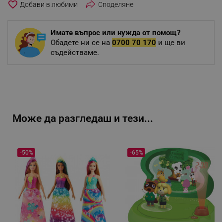
favorite_border
Споделяне
Имате въпрос или нужда от помощ?
Обадете ни се на
0700 70 170
и ще ви
съдействаме.
Може да разгледаш и тези...
-50%
-65%