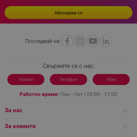
rlv_h_profile
.alleop.bg
rlv_h_cart
.alleop.bg
rlv_h_wish
.alleop.bg
rlv_impersonate_p
.alleop.bg
Последвай ни:
rlv_endpoint
.alleop.bg
rlv_hashes
.alleop.bg
rlv_first_session
.alleop.bg
Свържете се с нас:
rlv_rid
.alleop.bg
rlv_rpid
.alleop.bg
Имейл
Телефон
Viber
rlv_rpos
.alleop.bg
Работно време:
Пон - Пет | 09:00 - 17:00
rlv_bid
.alleop.bg
rlv_odid
.alleop.bg
За нас
_twoAttr
.alleop.bg
Кои сме ние
__cf_bm
Cloudflare Inc.
За клиенти
.pazaruvaj.com
Контакти