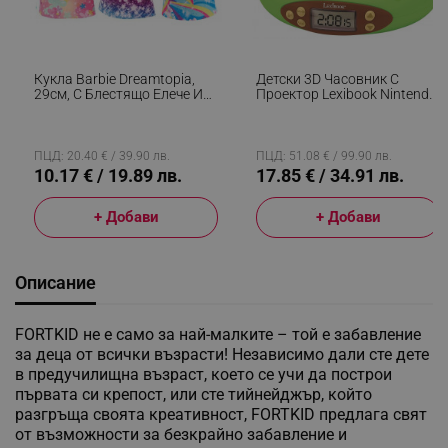
Кукла Barbie Dreamtopia,
Детски 3D Часовник С
29см, С Блестящо Елече И
Проектор Lexibook Nintendo
Цветна Пола, Многоцветен
Animal Crossing RP500AC,
Аларма, 4 Ефекта, Зелен/
Кафяв
ПЦД: 20.40 € / 39.90 лв.
ПЦД: 51.08 € / 99.90 лв.
10.17 € / 19.89 лв.
17.85 € / 34.91 лв.
+ Добави
+ Добави
Описание
FORTKID не е само за най-малките – той е забавление
за деца от всички възрасти! Независимо дали сте дете
в предучилищна възраст, което се учи да построи
първата си крепост, или сте тийнейджър, който
разгръща своята креативност, FORTKID предлага свят
от възможности за безкрайно забавление и