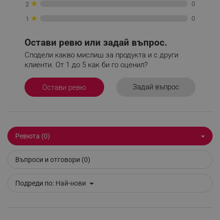
_sgf_push_permission_asked
.alleop.bg
★
0
2
★
Google Privacy Policy
0
1
Остави ревю или задай въпрос.
_sgf_test_mode
.alleop.bg
Сподели какво мислиш за продукта и с други
клиенти. От 1 до 5 как би го оценил?
Задай въпрос
Остави ревю
_sgf_tracking
.alleop.bg
Ревюта (0)
Въпроси и отговори (0)
_sgf_delayed_actions,
.alleop.bg
Подреди по:
Най-нови
_sgf_delayed_campaigns
.alleop.bg