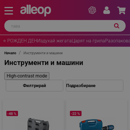
⭐ РОЖДЕН ДЕН
Издухай жегата
Царят на грила
Разопакова
Начало
Инструменти и машини
Инструменти и машини
High-contrast mode
Филтрирай
-48 %
-22 %