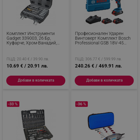
Комплект Инструменти
Професионален Ударен
Gadget 339003, 26 Бр,
Винтоверт Комплект Bosch
Куфарче, Хром-Ванадий,
Professional GSB 18V-45
Черен
0615A5002U, 850W, 21/45
Nm, 500-1900 Об/мин, 4 Ah,
3 Батерии, Куфар, Син
ПЦД: 20.40 € / 39.90 лв.
ПЦД: 306.77 € / 599.99 лв.
10.69 € / 20.91 лв.
240.26 € / 469.91 лв.
Добави в количката
Добави в количката
-33 %
-36 %