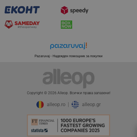
_sgf_delayed_campaigns
.alleop.bg
_sgf_npq
.alleop.bg
Pazaruvaj - Надежден помощник за покупки
_sgf_clicked_banners
.alleop.bg
Copyright © 2026 Alleop. Bcичĸи пpaвa зaпaзeни!
alleop.ro
alleop.gr
_sgf_rq
.alleop.bg