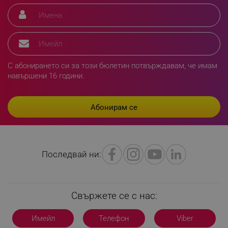
Таргетиране
Функционалност
Некласифицирани
Строго необходимите бисквитки позволяват
основната функционалност на уебсайта, като
потребителско влизане и управление на
акаунта. Уебсайтът не може да се използва
С абонирането си за този бюлетин потвърждавам, че имам
правилно без строго необходими бисквитки.
навършени 16 години.
Provider /
Име
Домейн
click_code_ps
.alleop.bg
_nzm_nosubscribe_92166-7699
.alleop.bg
_nzm_idnl_92166-7699
.alleop.bg
Последвай ни:
_nzm_noid_92166-7699
.alleop.bg
_nzm_id_92166-7699
.alleop.bg
_sgf_user_id
.alleop.bg
Свържете се с нас:
Имейл
Телефон
Viber