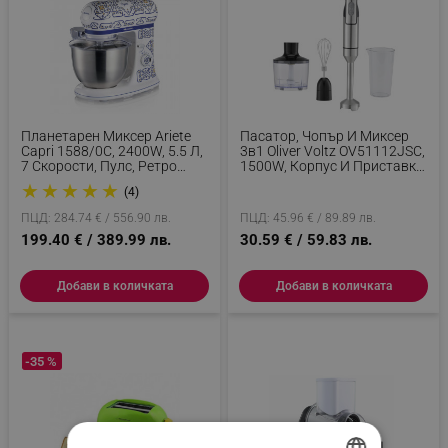
Планетарен Миксер Ariete
Пасатор, Чопър И Миксер
Capri 1588/0C, 2400W, 5.5 Л,
3в1 Oliver Voltz OV51112JSC,
7 Скорости, Пулс, Ретро
1500W, Корпус И Приставка
Дизайн, Аксесоари, Бял/Син
От Инокс, 2 Скорости,
★
★
★
★
★
(4)
Сребрист
ПЦД: 284.74 € / 556.90 лв.
ПЦД: 45.96 € / 89.89 лв.
199.40 € / 389.99 лв.
30.59 € / 59.83 лв.
Добави в количката
Добави в количката
-35 %