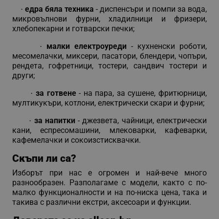
едра бяла техника
- диспенсъри и помпи за вода,
·
микровълнови фурни, хладилници и фризери,
PHPSESSID
PHP.net
хлебопекарни и готварски печки;
editor.alleop.bg
малки електроуреди
- кухненски роботи,
·
месомелачки, миксери, пасатори, блендери, чопъри,
рендета, гофретници, тостери, сандвич тостери и
други;
за готвене
- на пара, за сушене, фритюрници,
·
мултикукъри, котлони, електрически скари и фурни;
за напитки
- джезвета, чайници, електрически
·
кани, еспресомашини, млековарки, кафеварки,
кафемелачки и сокоизстисквачки.
Скъпи ли са?
Изборът при нас е огромен и най-вече много
разнообразен. Разполагаме с модели, както с по-
малко функционалности и на по-ниска цена, така и
такива с различни екстри, аксесоари и функции.