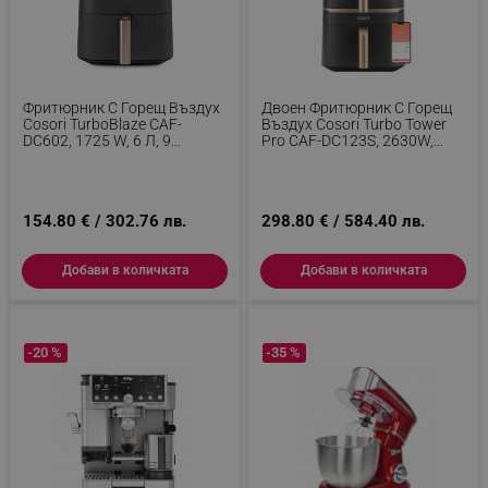
Фритюрник С Горещ Въздух
Двоен Фритюрник С Горещ
Cosori TurboBlaze CAF-
Въздух Cosori Turbo Tower
DC602, 1725 W, 6 Л, 9
Pro CAF-DC123S, 2630W,
Програми, 360° Циркулация,
10.8 Л, 30-230C, 7 Програми,
Таймер, Черен
Синхронизиране, Смарт,
Черен/шампанско
154.80 € / 302.76 лв.
298.80 € / 584.40 лв.
Добави в количката
Добави в количката
-20 %
-35 %