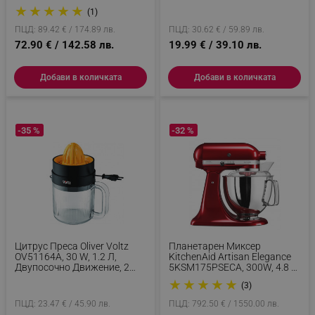
Размразяване, Лесно
Черен
_nzm_id_92166-7699
.alleop.bg
★
★
★
★
★
(1)
Почистване, Черен
_sgf_user_id
.alleop.bg
ПЦД: 89.42 € / 174.89 лв.
ПЦД: 30.62 € / 59.89 лв.
72.90 € / 142.58 лв.
19.99 € / 39.10 лв.
Добави в количката
Добави в количката
_sgf_session_id
.alleop.bg
-35 %
-32 %
_sgf_push_permission_asked
.alleop.bg
Google Privacy Policy
_sgf_test_mode
.alleop.bg
Цитрус Преса Oliver Voltz
Планетарен Миксер
OV51164A, 30 W, 1.2 Л,
KitchenAid Artisan Elegance
Двупосочно Движение, 2
5KSM175PSECA, 300W, 4.8 Л,
Конуса, Черен/оранжев
Direct Drive, 10 Скорости,
★
★
★
★
★
(3)
_sgf_tracking
.alleop.bg
Червен
ПЦД: 23.47 € / 45.90 лв.
ПЦД: 792.50 € / 1550.00 лв.