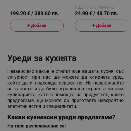
Двойни Нагреватели, Черен
Секунди, 150-230C,
rlv_rpid
.alleop.bg
Златист/черен
ПЦД: 45.96 € / 89.89 лв.
rlv_rpos
.alleop.bg
199.20 € / 389.60 лв.
24.90 € / 48.70 лв.
rlv_bid
.alleop.bg
+ Добави
+ Добави
rlv_odid
.alleop.bg
_twoAttr
.alleop.bg
__cf_bm
Cloudflare Inc.
.pazaruvaj.com
Уреди за кухнята
Независимо какъв е стилът във вашата кухня, със
сигурност при нас ще можете да откриете уред,
който да ѝ подхожда перфектно. Не позволявайте
на каквото и да било ограничава страстта ви към
кулинарията, като с помощта на продуктите, които
LaVisitorId_YWxsZW9wLmxhZGVzay5jb20v
.alleop.bg
предлагаме, ще можете да приготвяте невероятно
LaSID
Quality Unit LLC
апетитни ястия и специалитети.
www.alleop.bg
Какви кухненски уреди предлагаме?
На твое разположение са: