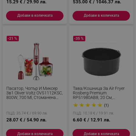
15.29 € / 29.90 лв.
535.00 € / 1046.37 лв.
Добави в количката
Добави в количката
_sgf_delayed_actions,
.alleop.bg
-21 %
-35 %
_sgf_delayed_campaigns
.alleop.bg
Пасатор, Чопър И Миксер
Тава/кошница За Air Fryer
_sgf_npq
.alleop.bg
3в1 Oliver Voltz OV51112KSC,
Rosberg Premium
800W, 700 Ml, Стоманена
RP51980AB8, 20 См,
Приставка, 2 Скорости,
Въглеродна Стомана, Черен
★
★
★
★
★
(1)
Червен
ПЦД: 35.74 € / 69.90 лв.
ПЦД: 10.18 € / 19.91 лв.
28.07 € / 54.90 лв.
6.60 € / 12.91 лв.
_sgf_clicked_banners
.alleop.bg
Добави в количката
Добави в количката