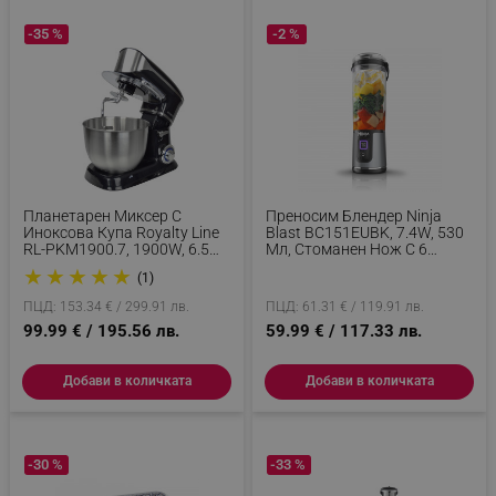
-35 %
-2 %
Планетарен Миксер С
Преносим Блендер Ninja
Иноксова Купа Royalty Line
Blast BC151EUBK, 7.4W, 530
RL-PKM1900.7, 1900W, 6.5
Мл, Стоманен Нож С 6
Литра, 6 Скорости + Pulse,
Остриета, Трошене На Лед,
★
★
★
★
★
(1)
Приставки, Черен
До 10 Цикъла, Без BPA, USB-
C, Черен
ПЦД: 153.34 € / 299.91 лв.
ПЦД: 61.31 € / 119.91 лв.
99.99 € / 195.56 лв.
59.99 € / 117.33 лв.
Добави в количката
Добави в количката
-30 %
-33 %