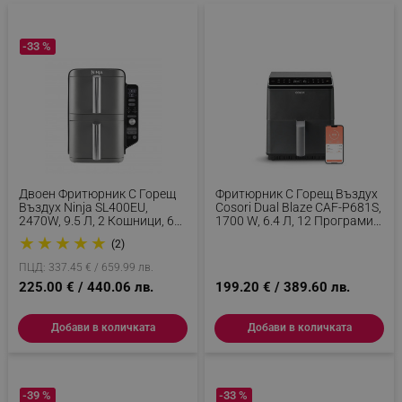
-33 %
Двоен Фритюрник С Горещ
Фритюрник С Горещ Въздух
Въздух Ninja SL400EU,
Cosori Dual Blaze CAF-P681S,
2470W, 9.5 Л, 2 Кошници, 6
1700 W, 6.4 Л, 12 Програми,
Програми, Max Crisp,
360 ThermoIQ, Двойни
★
★
★
★
★
(2)
Функции Sync И Match, Сив
Нагреватели, Черен
ПЦД: 337.45 € / 659.99 лв.
225.00 € / 440.06 лв.
199.20 € / 389.60 лв.
Добави в количката
Добави в количката
-39 %
-33 %