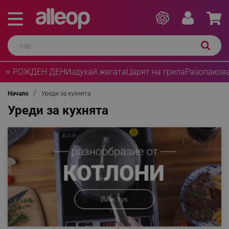
⭐ РОЖДЕН ДЕН
Издухай жегата
Царят на грила
Разопакова
Начало
Уреди за кухнята
Уреди за кухнята