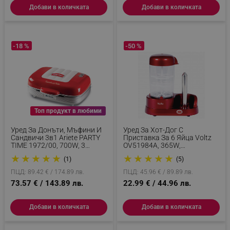
Добави в количката
Добави в количката
-18 %
-50 %
Топ продукт в любими
Уред За Донъти, Мъфини И
Уред За Хот-Дог С
Сандвичи 3в1 Ariete PARTY
Приставка За 6 Яйца Voltz
TIME 1972/00, 700W, 3
OV51984A, 365W,
Сменяеми Плочи,
Незалепващо Покритие,
★
★
★
★
★
★
★
★
★
★
(1)
(5)
Индикатори, Червен
Червен
ПЦД: 89.42 € / 174.89 лв.
ПЦД: 45.96 € / 89.89 лв.
73.57 € / 143.89 лв.
22.99 € / 44.96 лв.
Добави в количката
Добави в количката