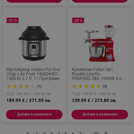
_sgf_rq
.alleop.bg
-21 %
-22 %
segmentifyExtension
.alleop.bg
Мултикукър Instant Pot Duo
Кухненски Робот 3в1
Crisp + Air Fryer 140004401,
Royalty Line RL-
1500 W, 5.7 Л, 11 Програми,
PKM1900.7BG, 1900W, 6.5
sgfUserUpdateData
.alleop.bg
Кошница Air Fryer, EvenCrisp,
Литра, Блендер, Миксер,
★
★
★
★
★
★
★
★
★
★
(1)
(4)
Инокс
Месомелачка, Червен
ПЦД: 240.30 € / 469.99 лв.
ПЦД: 178.90 € / 349.90 лв.
189.99 € / 371.59 лв.
139.99 € / 273.80 лв.
Добави в количката
Добави в количката
rlv_h_fbp
.alleop.bg
rlv_
.alleop.bg
1
2
3
4
5
6
7
39