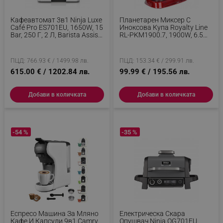
Кафеавтомат 3в1 Ninja Luxe
Планетарен Миксер С
Café Pro ES701EU, 1650W, 15
Иноксова Купа Royalty Line
Bar, 250 Г, 2 Л, Barista Assist,
RL-PKM1900.7, 1900W, 6.5
5 Настройки Пяна, 9 Вида
Литра, 6 Скорости + Pulse,
Еспресо, Инокс
Приставки, Червен
ПЦД: 766.93 € / 1499.98 лв.
ПЦД: 153.34 € / 299.91 лв.
615.00 € / 1202.84 лв.
99.99 € / 195.56 лв.
Добави в количката
Добави в количката
-54 %
-35 %
Еспресо Машина За Мляно
Електрическа Скара
Кафе И Капсули 9в1 Camry
Опушвач Ninja OG701EU,