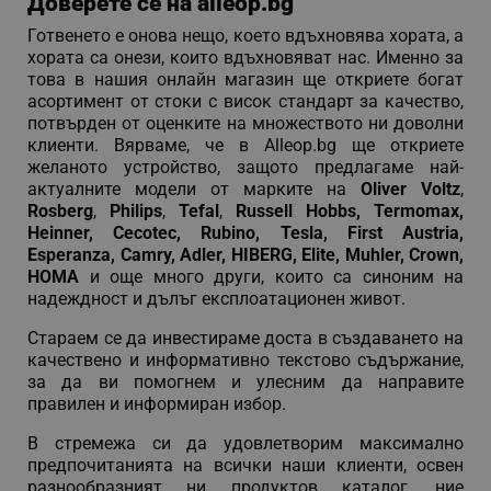
Доверете се на alleop.bg
CookieScriptConsent
CookieScript
.alleop.bg
Готвенето е онова нещо, което вдъхновява хората, а
хората са онези, които вдъхновяват нас. Именно за
това в нашия онлайн магазин ще откриете богат
асортимент от стоки с висок стандарт за качество,
потвърден от оценките на множеството ни доволни
клиенти. Вярваме, че в Alleop.bg ще откриете
желаното устройство, защото предлагаме най-
актуалните модели от марките на
Oliver Voltz
,
Rosberg
,
Philips
,
Tefal
,
Russell Hobbs, Termomax,
Heinner, Cecotec, Rubino, Tesla, First Austria,
Esperanza, Camry, Adler, HIBERG, Elite, Muhler, Crown,
XSRF-TOKEN
promo.alleop.bg
HOMA
и още много други, които са синоним на
надеждност и дълъг експлоатационен живот.
Стараем се да инвестираме доста в създаването на
качествено и информативно текстово съдържание,
за да ви помогнем и улесним да направите
правилен и информиран избор.
PHPSESSID
PHP.net
www.alleop.bg
В стремежа си да удовлетворим максимално
предпочитанията на всички наши клиенти, освен
разнообразният ни продуктов каталог, ние