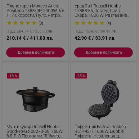
НЕКЛАСИФИЦИРАНИ
Планетарен Миксер Ariete
Уред 3в1 Russell Hobbs
Positano 1588/0P, 2400W, 5.5
17888-56, Тостер, Грил,
Л, 7 Скорости, Пулс, Ретро
Скара, 1800 W, Разгъване
Дизайн, Аксесоари, Бял/
До 180 Градуса, Черен/
★
★
★
★
★
★
★
★
★
★
(3)
(4)
Жълт
Инокс
ПЦД: 284.74 € / 556.90 лв.
ПЦД: 45.96 € / 89.89 лв.
Строго необходимо
Ефективност
210.14 € / 411.00 лв.
42.90 € / 83.91 лв.
Таргетиране
Функционалност
Некласифицирани
Добави в количката
Добави в количката
Строго необходимите бисквитки позволяват
основната функционалност на уебсайта, като
потребителско влизане и управление на
-18 %
-35 %
акаунта. Уебсайтът не може да се използва
правилно без строго необходими бисквитки.
Provider /
Име
Домейн
click_code_ps
.alleop.bg
_nzm_nosubscribe_92166-7699
.alleop.bg
_nzm_idnl_92166-7699
.alleop.bg
Мултикукър Russell Hobbs
Гофретник Бъбъл Rosberg
Good-To-Go 28270-56, 750W,
R51442H, 1000W, Bubble
_nzm_noid_92166-7699
.alleop.bg
6.5 Л, 8 Програми, Таймер,
Гофрета, Незалепващ,