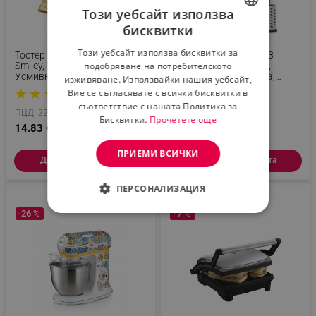
Този уебсайт използва
бисквитки
BULGARIAN
Този уебсайт използва бисквитки за
Тостер Esperanza EKT003
Ренде Izibizi PS-336A, 3
ROMANIAN
Smiley, 750W, 2 Печата С
Сменяеми Приставки,
подобряване на потребителското
Усмивка, 7 Степени, Зелен
Неръждаема Стомана,
изживяване. Използвайки нашия уебсайт,
Вакуумираща Основа, Бял
★
★
★
★
★
★
★
★
★
★
Вие се съгласявате с всички бисквитки в
(1)
(2)
съответствие с нашата Политика за
ПЦД: 22.96 € / 44.91 лв.
Бисквитки.
Прочетете още
14.83 € / 29.00 лв.
27.99 € / 54.74 лв.
ПРИЕМИ ВСИЧКИ
Добави в количката
Добави в количката
ПЕРСОНАЛИЗАЦИЯ
-26 %
-7 %
СТРОГО НЕОБХОДИМО
ЕФЕКТИВНОСТ
ТАРГЕТИРАНЕ
ФУНКЦИОНАЛНОСТ