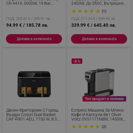
CR 4414, 3000W, 19 Bar,
2400W, До 260C, Вътрешно
Черен/бял
Аминово Керамично
★
★
★
★
★
(1)
Покритие, Woodfire, Сив
ПЦД: 204.47 € / 399.91 лв.
ПЦД: 511.24 € / 999.90 лв.
94.99 € / 185.78 лв.
329.99 € / 645.40 лв.
Добави в количката
Добави в количката
-8 %
Топ продукт в любими
Двоен Фритюрник С Горещ
Еспресо Машина За Мляно
Въздух Cosori Dual Basket
Кафе И Капсули 8в1 Oliver
CAF-R901-AEU, 1750 W, 8.5 Л,
Voltz OV51171N8M, 1450W, 1
8 Програми, Таймер, Touch
Л, 5 Адаптера, 19 Bar, Черен
★
★
★
★
★
(2)
Screen, Черен