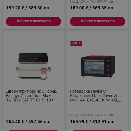
ПЦД: 204.47 € / 399.91 лв.
199.20 € / 389.60 лв.
189.00 € / 369.65 лв.
Добави в количката
Добави в количката
-29 %
Двоен Фритюрник С Горещ
Готварска Печка С
Въздух Cosori Dual Blaze
Керамичен Плот Oliver Voltz
TwinFry CAF-TF101S, 10 Л, 6
OV51441E45, 4300 W, 45L,
Програми, 35-240 C, Таймер,
90-230C, Вентилатор,
ThermoIQ, Синхронизирано
Осветление, Черен
Готвене И Приключване,
ПЦД: 224.92 € / 439.91 лв.
Бял
254.40 € / 497.56 лв.
159.99 € / 312.91 лв.