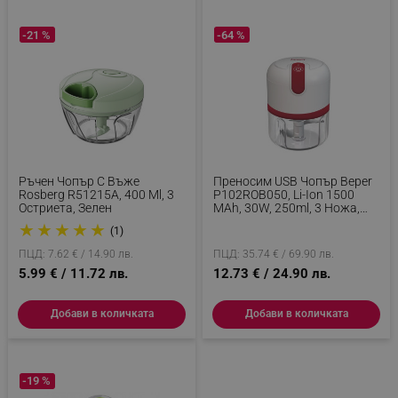
-21 %
-64 %
Ръчен Чопър С Въже
Преносим USB Чопър Beper
Rosberg R51215A, 400 Ml, 3
P102ROB050, Li-Ion 1500
Остриета, Зелен
MAh, 30W, 250ml, 3 Ножа,
Pulse, Прозрачен/Бял
★
★
★
★
★
(1)
ПЦД: 7.62 € / 14.90 лв.
ПЦД: 35.74 € / 69.90 лв.
5.99 € / 11.72 лв.
12.73 € / 24.90 лв.
Добави в количката
Добави в количката
-19 %