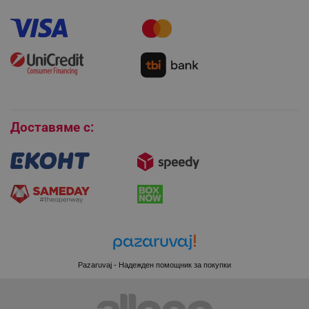
Как да направя поръчка?
Гаранция и сервиз
Как да използвам промокод?
Монтаж на климатици
Как да се абонирам за имейл бюлетина?
LaVisitorId_YWxsZW9wLmxhZGVzay5jb20v
.alleop.bg
Условия за връщане
LaSID
Quality Unit LLC
Покупки на изплащане
www.alleop.bg
Бисквитки
Доставяме с:
PHPSESSID
PHP.net
editor.alleop.bg
Pazaruvaj - Надежден помощник за покупки