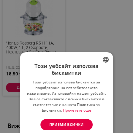
Чопър Rosberg R51111A,
400W, 1 L, 2 Скорости,
Нехлъзгащ Се, Бял/зелен
Този уебсайт използва
ПЦД: 22.96 € / 44.91 лв.
бисквитки
18.50 € / 36.18 лв.
BULGARIAN
Този уебсайт използва бисквитки за
ROMANIAN
подобряване на потребителското
Добави в количката
изживяване. Използвайки нашия уебсайт,
Вие се съгласявате с всички бисквитки в
съответствие с нашата Политика за
Бисквитки.
Прочетете още
ПРИЕМИ ВСИЧКИ
Виж и тези популярни продукти...