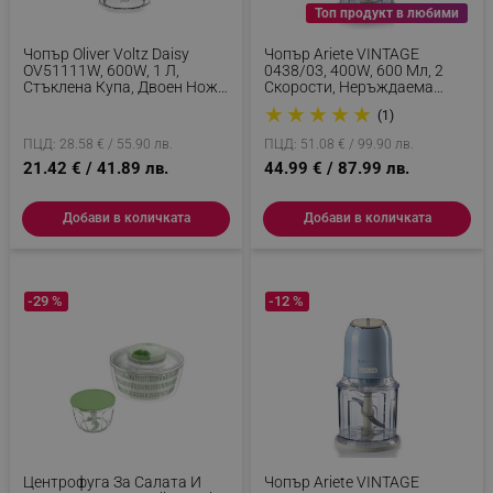
Топ продукт в любими
Чопър Oliver Voltz Daisy
Чопър Ariete VINTAGE
OV51111W, 600W, 1 Л,
0438/03, 400W, 600 Мл, 2
Стъклена Купа, Двоен Нож,
Скорости, Неръждаема
Пулс, Бял
Стомана, Градуирана Чаша,
★
★
★
★
★
(1)
Бежов
ПЦД: 28.58 € / 55.90 лв.
ПЦД: 51.08 € / 99.90 лв.
21.42 € / 41.89 лв.
44.99 € / 87.99 лв.
Добави в количката
Добави в количката
-29 %
-12 %
Центрофуга За Салата И
Чопър Ariete VINTAGE