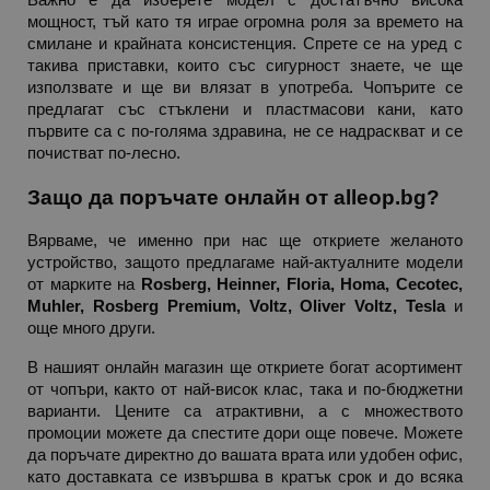
Важно е да изберете модел с достатъчно висока 
мощност, тъй като тя играе огромна роля за времето на 
смилане и крайната консистенция. Спрете се на уред с 
_sgf_npq
.alleop.bg
такива приставки, които със сигурност знаете, че ще 
използвате и ще ви влязат в употреба. Чопърите се 
предлагат със стъклени и пластмасови кани, като 
първите са с по-голяма здравина, не се надраскват и се 
почистват по-лесно.
_sgf_clicked_banners
.alleop.bg
Защо да поръчате онлайн от alleop.bg?
Вярваме, че именно при нас ще откриете желаното 
_sgf_rq
.alleop.bg
устройство, защото предлагаме най-актуалните модели 
от марките на 
Rosberg, Heinner, Floria, Homa, Cecotec, 
Muhler, Rosberg Premium, Voltz, Oliver Voltz, Tesla
 и 
още много други.
В нашият онлайн магазин ще откриете богат асортимент 
от чопъри, както от най-висок клас, така и по-бюджетни 
варианти. Цените са атрактивни, а с множеството 
segmentifyExtension
.alleop.bg
промоции можете да спестите дори още повече. Можете 
да поръчате директно до вашата врата или удобен офис, 
като доставката се извършва в кратък срок и до всяка 