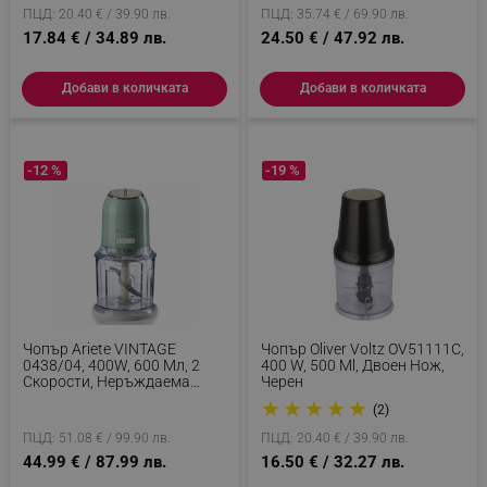
ПЦД: 20.40 € / 39.90 лв.
ПЦД: 35.74 € / 69.90 лв.
17.84 € / 34.89 лв.
24.50 € / 47.92 лв.
Добави в количката
Добави в количката
-12 %
-19 %
Чопър Ariete VINTAGE
Чопър Oliver Voltz OV51111C,
0438/04, 400W, 600 Мл, 2
400 W, 500 Ml, Двоен Нож,
Скорости, Неръждаема
Черен
Стомана, Градуирана Чаша,
★
★
★
★
★
(2)
Зелен
ПЦД: 51.08 € / 99.90 лв.
ПЦД: 20.40 € / 39.90 лв.
44.99 € / 87.99 лв.
16.50 € / 32.27 лв.