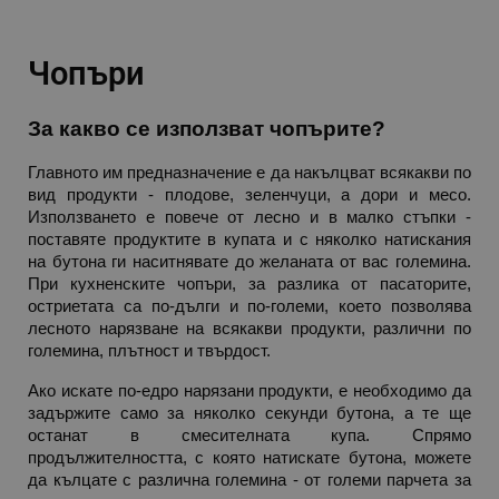
акаунта. Уебсайтът не може да се използва
правилно без строго необходими бисквитки.
Provider /
Чопъри
Име
Домейн
click_code_ps
.alleop.bg
За какво се използват чопърите?
_nzm_nosubscribe_92166-7699
.alleop.bg
_nzm_idnl_92166-7699
.alleop.bg
Главното им предназначение е да накълцват всякакви по 
вид продукти - плодове, зеленчуци, а дори и месо. 
_nzm_noid_92166-7699
.alleop.bg
Използването е повече от лесно и в малко стъпки - 
_nzm_id_92166-7699
.alleop.bg
поставяте продуктите в купата и с няколко натискания 
на бутона ги наситнявате до желаната от вас големина. 
_sgf_user_id
.alleop.bg
При кухненските чопъри, за разлика от пасаторите, 
остриетата са по-дълги и по-големи, което позволява 
лесното нарязване на всякакви продукти, различни по 
големина, плътност и твърдост. 
_sgf_session_id
.alleop.bg
Ако искате по-едро нарязани продукти, е необходимо да 
задържите само за няколко секунди бутона, а те ще 
останат в смесителната купа. Спрямо 
_sgf_push_permission_asked
.alleop.bg
продължителността, с която натискате бутона, можете 
да кълцате с различна големина - от големи парчета за 
Google Privacy Policy