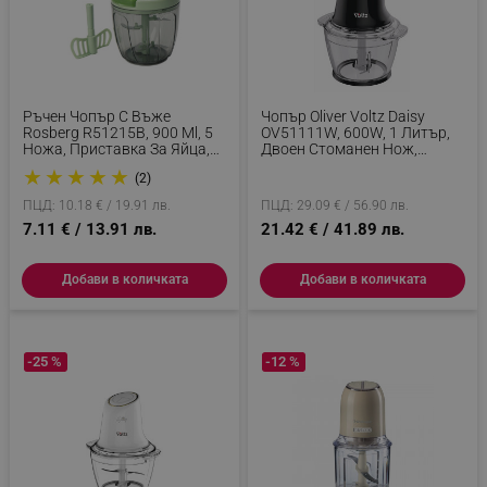
Ръчен Чопър С Въже
Чопър Oliver Voltz Daisy
Rosberg R51215B, 900 Ml, 5
OV51111W, 600W, 1 Литър,
Ножа, Приставка За Яйца,
Двоен Стоманен Нож,
Зелен
Стъклена Купа, Черен
★
★
★
★
★
(2)
ПЦД: 10.18 € / 19.91 лв.
ПЦД: 29.09 € / 56.90 лв.
7.11 € / 13.91 лв.
21.42 € / 41.89 лв.
Добави в количката
Добави в количката
-25 %
-12 %