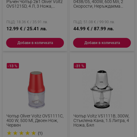
Ръчен Чопър 2в1 Oliver Voltz
0438/05, 400W, 600 Мл, 2
OV51215D, 4 Л, 3 Ножа,
Скорости, Неръждаема
Капак С Въже, Зелен
Стомана, Градуирана Чаша,
Син
ПЦД: 18.36 € / 35.91 лв.
ПЦД: 51.08 € / 99.90 лв.
12.99 € / 25.41 лв.
44.99 € / 87.99 лв.
Добави в количката
Добави в количката
-13 %
-31 %
Чопър Oliver Voltz OV51111C,
Чопър Voltz V51111B, 300W,
400 W, 500 Ml, Двоен Нож,
Стъклена Кана, 1.5 Литра, 4
Червен
Ножа, Бял
★
★
★
★
★
(1)