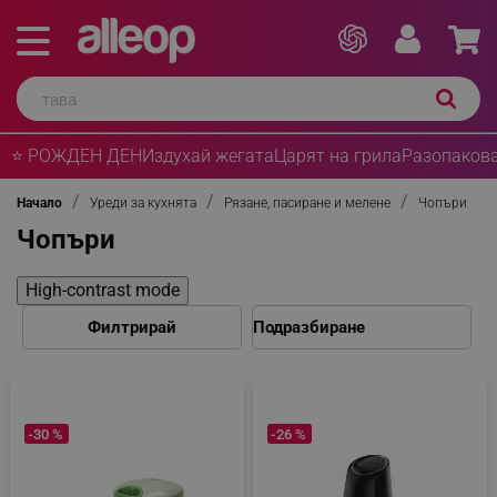
⭐ РОЖДЕН ДЕН
Издухай жегата
Царят на грила
Разопакова
Начало
Уреди за кухнята
Рязане, пасиране и мелене
Чопъри
Чопъри
High-contrast mode
Филтрирай
-30 %
-26 %