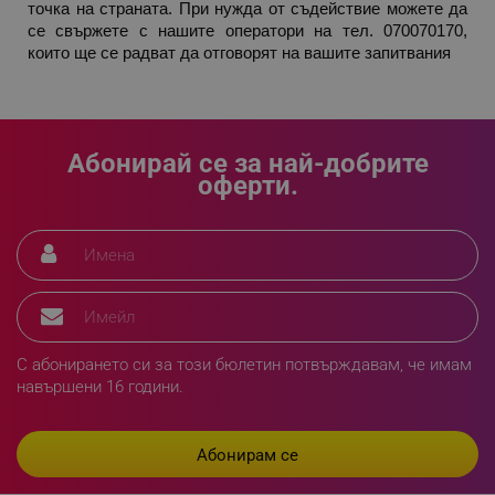
точка на страната. При нужда от съдействие можете да 
sgfUserUpdateData
.alleop.bg
се свържете с нашите оператори на тел. 070070170, 
които ще се радват да отговорят на вашите запитвания
Абонирай се за най-добрите
оферти.
rlv_h_fbp
.alleop.bg
rlv_
.alleop.bg
rlv_mode
.alleop.bg
rlv_p
.alleop.bg
rlv_g
.alleop.bg
rlv_s
.alleop.bg
С абонирането си за този бюлетин потвърждавам, че имам
rlv_iv
.alleop.bg
навършени 16 години.
rlv_e_pt
.alleop.bg
rlv_e
.alleop.bg
rlv_h_profile
.alleop.bg