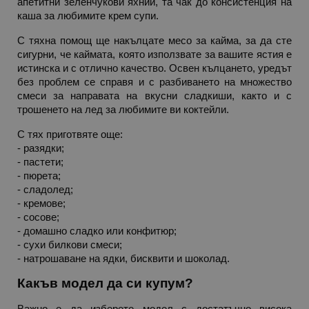
апетитни зеленчукови яхнии, та чак до консистенция на 
каша за любимите крем супи. 
С тяхна помощ ще накълцате месо за кайма, за да сте 
_sgf_test_mode
.alleop.bg
сигурни, че каймата, която използвате за вашите ястия е 
истинска и с отлично качество. Освен кълцането, уредът 
без проблем се справя и с разбиването на множество 
смеси за направата на вкусни сладкиши, както и с 
трошенето на лед за любимите ви коктейли.
_sgf_tracking
.alleop.bg
С тях приготвяте още:
- разядки;
- пастети;
- пюрета;
- сладолед;
- кремове;
_sgf_delayed_actions,
.alleop.bg
- сосове; 
- домашно сладко или конфитюр;
- сухи билкови смеси;
- натрошаване на ядки, бисквити и шоколад.
_sgf_delayed_campaigns
.alleop.bg
Какъв модел да си купум?