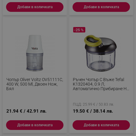
Добави в количката
Добави в количката
-25 %
Чопър Oliver Voltz OV51111C,
Ръчен Чопър С Въже Tefal
400 W, 500 Ml, Двоен Нож,
K1320404, 0.9 Л,
Бял
Автоматично Прибиране На
Въжето, 2 Стоманени
Остриета, Заключване На
Капака, Черен/зелен
ПЦД: 25.99 € / 50.83 лв.
21.94 € / 42.91 лв.
19.50 € / 38.14 лв.
Добави в количката
Добави в количката