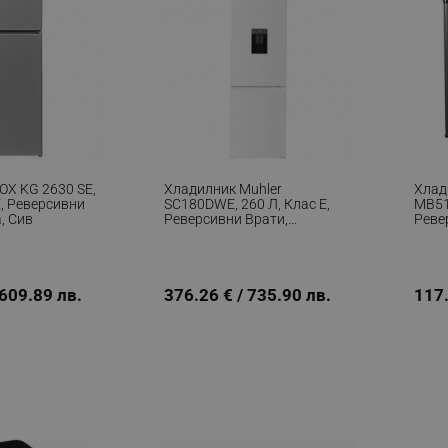
OX KG 2630 SE,
Хладилник Muhler
Хлад
E, Реверсивни
SC180DWE, 260 Л, Клас Е,
MB51I
, Сив
Реверсивни Врати,
Реве
Диспенсер За Вода, Бял
Инок
 609.89 лв.
376.26 € / 735.90 лв.
117.