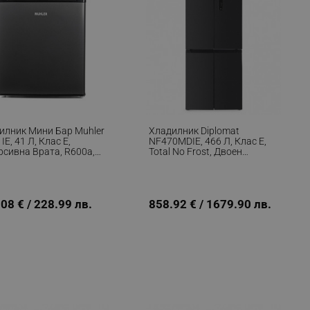
илник Мини Бар Muhler
Хладилник Diplomat
E, 41 Л, Клас E,
NF470MDIE, 466 Л, Клас E,
рсивна Врата, R600a,
Total No Frost, Двоен
с
Инвертор, LED Дисплей,
Черен
08 € / 228.99 лв.
858.92 € / 1679.90 лв.