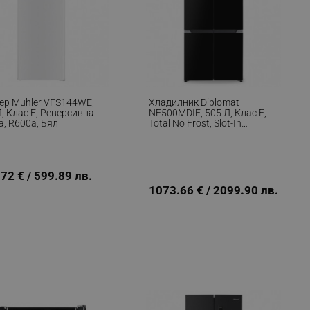
ер Muhler VFS144WE,
Хладилник Diplomat
, Клас Е, Реверсивна
NF500MDIE, 505 Л, Клас E,
а, R600a, Бял
Total No Frost, Slot-In
Дизайн, Двоен Инвертор,
LED Дисплей, Черен
72 € / 599.89 лв.
1073.66 € / 2099.90 лв.