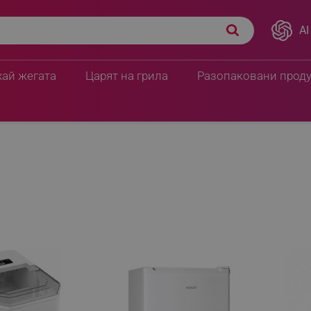
AI
хай жегата
Царят на грила
Разопаковани прод