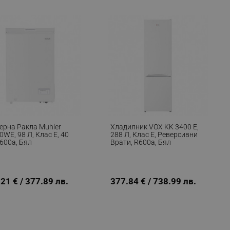
fying visitors. The lifetime
ifying visitor sessions
itor is asked for web push
tor is a test user and can
tor disabled tracking,
ерна Ракла Muhler
Хладилник VOX KK 3400 E,
y related cookies and local
WE, 98 Л, Клас E, 40
288 Л, Клас E, Реверсивни
600a, Бял
Врати, R600a, Бял
aign specific data for
aign specific data for
21 € / 377.89 лв.
377.84 € / 738.99 лв.
r events stored to be sent
ferent banners clicked by the