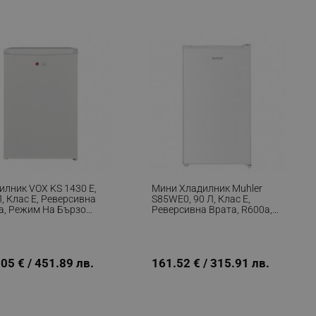
r events which is cancelled
ent to Segmentify servers
 visitor installed
 visitor’s data including
rship status and
илник VOX KS 1430 E,
Мини Хладилник Muhler
, Клас E, Реверсивна
S85WE0, 90 Л, Клас Е,
а, Режим На Бързо
Реверсивна Врата, R600a,
азяване, Бял
Бял
05 € / 451.89 лв.
161.52 € / 315.91 лв.