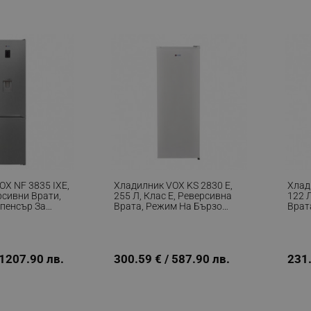
.alleop.bg
Сесия
This is a list of customer behaviou
due to an error and stored to be s
in next page
.alleop.bg
6 месеца
This is a flag to set whether current
Segmentify Chrome Extension
.alleop.bg
6 месеца
This is JSON object to store current
name, username, segments, membe
membership date
.alleop.bg
1 месец
Releva
.alleop.bg
1 месец
Releva
.alleop.bg
1 месец
Releva
OX NF 3835 IXE,
Хладилник VOX KS 2830 E,
Хлад
.alleop.bg
1 месец
Releva
рсивни Врати,
255 Л, Клас E, Реверсивна
122 Л
спенсър За
Врата, Режим На Бързо
Врат
.alleop.bg
1 месец
Releva
й, R600a,
Замразяване, Бял
Замр
.alleop.bg
1 месец
Releva
.alleop.bg
1 месец
Releva
 1207.90 лв.
300.59 € / 587.90 лв.
231.
.alleop.bg
1 месец
Releva
.alleop.bg
1 месец
Releva
.alleop.bg
1 месец
Releva