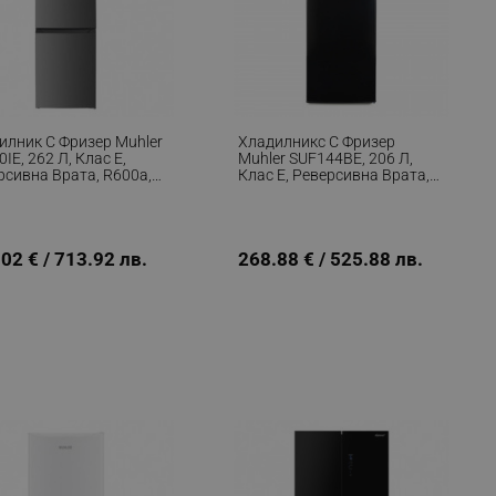
илник С Фризер Muhler
Хладилникс С Фризер
IE, 262 Л, Клас Е,
Muhler SUF144BE, 206 Л,
рсивна Врата, R600a,
Клас Е, Реверсивна Врата,
с
R600a, Черен
02 € / 713.92 лв.
268.88 € / 525.88 лв.