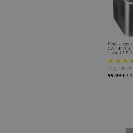
Ледогенерато
OV51447CS, 
Часа, 1.3 Л, 
Цикъл Работ
★
★
★
За Лед И Вод
ПЦД: 148.22 €
99.99 € / 