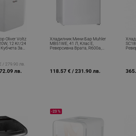
р Oliver Voltz
Хладилник Мини Бар Muhler
Хлад
20W, 12 Кг/24
MB51WE, 41 Л, Клас E,
SC180
9 Кубчета За
Реверсивна Врата, R600a,
Реве
а, Индикатор
Бял
Инок
а, Бял
 / 279.90 лв.
172.09 лв.
118.57 € / 231.90 лв.
365.
-23 %