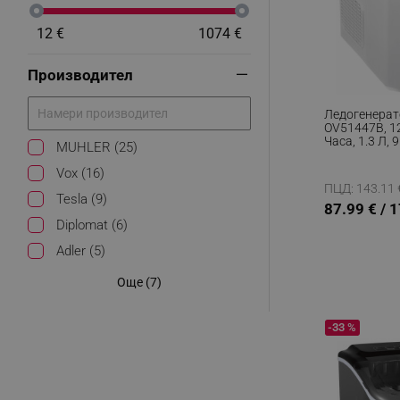
12 €
1074 €
Производител
Ледогенерато
OV51447B, 1
Часа, 1.3 Л, 
MUHLER (25)
Цикъл Работ
За Лед И Вод
Vox (16)
ПЦД: 143.11 €
Tesla (9)
87.99 € / 
Diplomat (6)
Adler (5)
Още (7)
-33 %