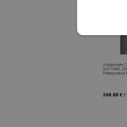
СТРОГО НЕОБХО
НЕКЛАСИФИЦИР
Хладилник С
SUF144IE, 206
Реверсивна 
Строго н
Инокс
Строго необходимите биск
акаунта. Уебсайтът не мо
268.88 € /
Име
click_code_ps
_nzm_nosubscribe_92166-
_nzm_idnl_92166-7699