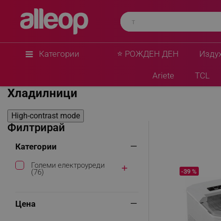
Категории
⭐ РОЖДЕН ДЕН
Изду
Начало
Големи електроуреди
Хладилници
Ariete
TCL
Хладилници
High-contrast mode
Филтрирай
Категории
Големи електроуреди
-39 %
(76)
Цена