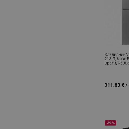
Хладилник V
213 Л, Клас 
Врати, R600a
311.83 € /
-39 %