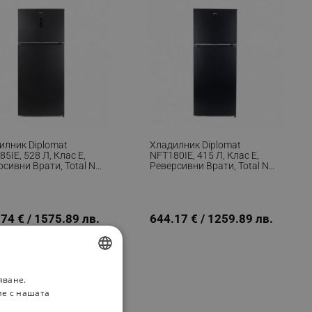
илник Diplomat
Хладилник Diplomat
5IE, 528 Л, Клас Е,
NFT180IE, 415 Л, Клас Е,
рсивни Врати, Total No
Реверсивни Врати, Total No
t, Външен Контрол С
Frost, Вътрешен Контрол,
Дисплей, Черен
Черен
74 € / 1575.89 лв.
644.17 € / 1259.89 лв.
яване.
BULGARIAN
ие с нашата
ROMANIAN