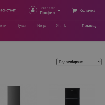
Влез в своя


 асистент
Количка
Профил
укти
Dyson
Ninja
Shark
Помощ