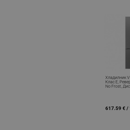
_sgf_rq
segmentifyExtension
sgfUserUpdateData
rlv_h_fbp
rlv_
rlv_mode
Хладилник V
rlv_p
Клас E, Реве
No Frost, Ди
rlv_g
Вода, Диспле
rlv_s
Инокс
rlv_iv
617.59 € /
rlv_e_pt
rlv_e
rlv_h_profile