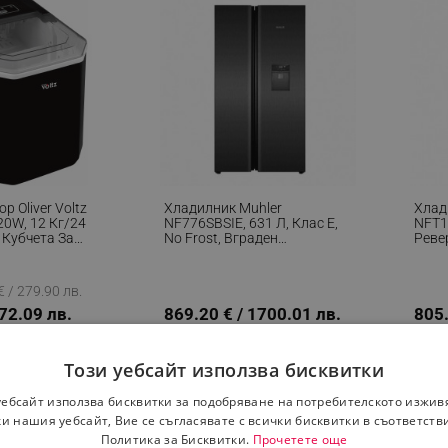
р Oliver Voltz
Хладилник Muhler
Хлад
20W, 12 Кг/24
NF776SBSIE, 631 Л, Клас Е,
NFT18
9 Кубчета За
No Frost, Вграден
Реве
а, Индикатор
Диспенсър За Вода, R600a,
Fros
а, Черен
Сив
LED 
 / 279.90 лв.
172.09 лв.
869.20 € / 1700.01 лв.
805.
Този уебсайт използва бисквитки
уебсайт използва бисквитки за подобряване на потребителското изжив
и нашия уебсайт, Вие се съгласявате с всички бисквитки в съответств
Политика за Бисквитки.
Прочетете още