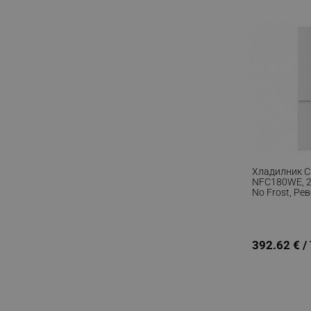
_nzm_noid_92166-7699
_nzm_id_92166-7699
_sgf_user_id
_sgf_session_id
_sgf_push_permission_as
_sgf_test_mode
_sgf_tracking
Хладилник С
NFC180WE, 25
No Frost, Ре
R600a, Бял
_sgf_delayed_actions,
_sgf_delayed_campaigns
392.62 € /
_sgf_npq
_sgf_clicked_banners