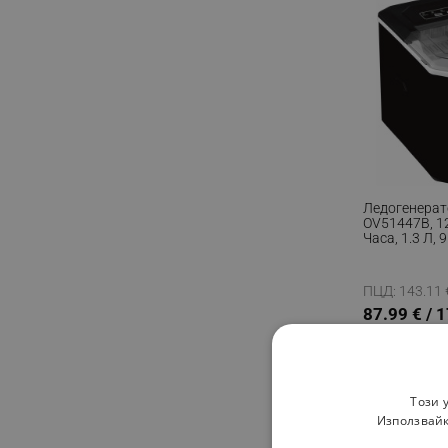
Ледогенерато
OV51447B, 1
Часа, 1.3 Л, 
Цикъл Работ
За Лед И Вод
ПЦД: 143.11 €
87.99 € / 
Този 
Използвайк