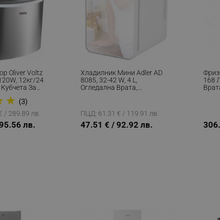
р Oliver Voltz
Хладилник Мини Adler AD
Фриз
120W, 12кг/24
8085, 32-42 W, 4 L,
168 Л
9 Кубчета За
Огледална Врата,
Врат
а, Индикатор
Отопление/Охлаждане, Бял
★
★
(3)
а, Инокс
 / 289.89 лв.
ПЦД: 61.31 € / 119.91 лв.
195.56 лв.
47.51 € / 92.92 лв.
306.