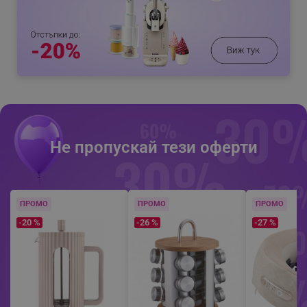
Не пропускай тези оферти
ПРОМО
ПРОМО
ПРОМО
-20 %
-26 %
-27 %