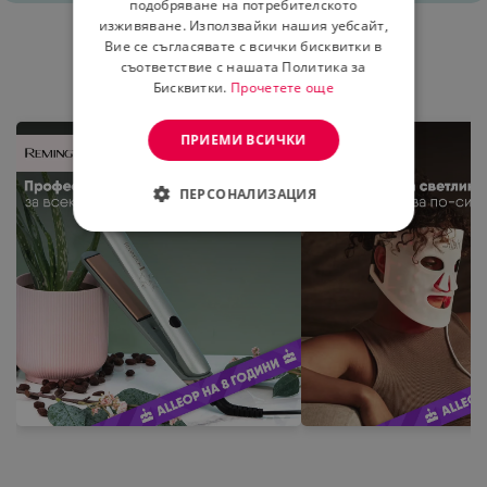
подобряване на потребителското
изживяване. Използвайки нашия уебсайт,
Вие се съгласявате с всички бисквитки в
съответствие с нашата Политика за
Имаме за всеки по нещо
Бисквитки.
Прочетете още
ПРИЕМИ ВСИЧКИ
ПЕРСОНАЛИЗАЦИЯ
СТРОГО НЕОБХОДИМО
ЕФЕКТИВНОСТ
ТАРГЕТИРАНЕ
ФУНКЦИОНАЛНОСТ
НЕКЛАСИФИЦИРАНИ