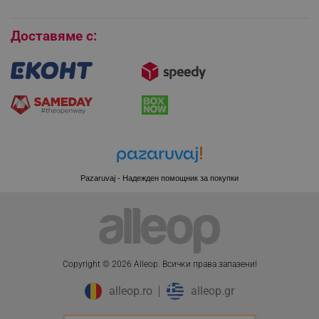
Бисквитки
Доставяме с:
Pazaruvaj - Надежден помощник за покупки
CookieScriptConsent
CookieScript
Copyright © 2026 Alleop. Bcичĸи пpaвa зaпaзeни!
.alleop.bg
alleop.ro
alleop.gr