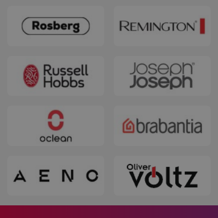
segmentifyExtension
.alleop.bg
sgfUserUpdateData
.alleop.bg
rlv_h_fbp
.alleop.bg
rlv_
.alleop.bg
rlv_mode
.alleop.bg
rlv_p
.alleop.bg
rlv_g
.alleop.bg