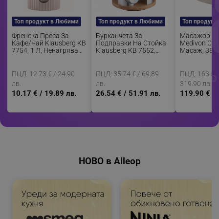
Топ продукт в Любими
Топ продукт в Любими
Топ продукт
Френска Преса За
Бурканчета За
Масажор За
Кафе/чай Klausberg KB
Подправки На Стойка
Medivon Cal
7754, 1 Л, Ненагряващ
Klausberg KB 7552,
Масаж, 38-4
Се Корпус, Стъкло,
12бр. Бурканчета,
Режима, Ме
Бежов
Бамбук И Стомана,
Перяща Кал
Инокс/кафяв
Гласови На
ПЦД: 12.73 € / 24.90
ПЦД: 35.74 € / 69.89
ПЦД: 163.56 
Бежов
лв.
лв.
319.90 лв.
10.17 € / 19.89 лв.
26.54 € / 51.91 лв.
119.90 € / 
НОВО в Alleop