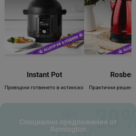
Instant Pot
Rosber
Превърни готвенето в истинско удоволствие
Практични решени
Специални предложения от
Remington