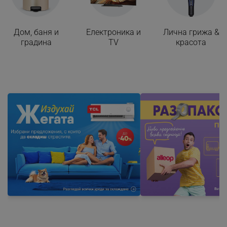
_sgf_session_id
.alleop.bg
Дом, баня и
Електроника и
Лична грижа &
градина
TV
красота
_sgf_push_permission_asked
.alleop.bg
Google Privacy Policy
_sgf_test_mode
.alleop.bg
_sgf_tracking
.alleop.bg