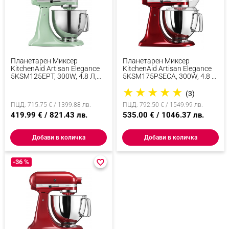
Планетарен Миксер
Планетарен Миксер
KitchenAid Artisan Elegance
KitchenAid Artisan Elegance
5KSM125EPT, 300W, 4.8 Л,
5KSM175PSECA, 300W, 4.8 Л,
Direct Drive, 10 Скорости,
Direct Drive, 10 Скорости,
★
★
★
★
★
Зелен
Червен
(3)
ПЦД: 715.75 € / 1399.88 лв.
ПЦД: 792.50 € / 1549.99 лв.
419.99 € / 821.43 лв.
535.00 € / 1046.37 лв.
Добави в количка
Добави в количка
-36 %
favorite_border
favorite_border