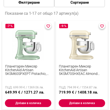
Филтриране
Сортиране
Показани са 1-17 от общо 17 артикул(а)
-7 %
favorite_border
favorite_border
-9 %
favorite_border
favorite_border
Планетарен Миксер
Планетарен Миксер
KitchenAid Artisan
KitchenAid Artisan
5KSM60SPXEPT Pistachio,
5KSM70SHXEAC Almond
375 W, 5.6 Л, 11 Скорости, 67
Cream, 375 W, 6.6 Л, 11
Точки На Допир, Повдигане
Скорости, 67 Точки На
На Купата, Специална
Допир, Повдигане На
ПЦД: 699.99 € / 1369.06 лв.
ПЦД: 794.99 € / 1554.87 лв.
Скорост Fold, Светлозелен
Купата, Специална Скорост
649.99 € / 1271.27 лв.
Fold, Flex Edge, Крем
719.99 € / 1408.18 лв.
Добави в количка
Добави в количка