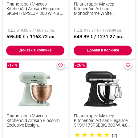
Планетарен Миксер
Планетарен Миксер
KitchenAid Artisan Elegance
KitchenAid Artisan
5KSM175PSEJP, 300 W, 4.8 Л,
Monochrome White
Direct Drive, 10 Скорости,
5KSM156CXEPL, 300W, 4.7 Л,
Тъмнозелен
Direct Drive, 10 Скорости,
Накланяща Се Глава,
ПЦД: 819.00 € / 1601.82 лв.
ПЦД: 919.81 € / 1798.99 лв.
Керамична Купа,
595.00 € / 1163.72 лв.
Порцеланово Бял
649.99 € / 1271.27 лв.
Добави в количка
Добави в количка
-17 %
favorite_border
favorite_border
-26 %
favorite_border
favorite_border
Планетарен Миксер
Планетарен Миксер
KitchenAid Artisan Blossom
KitchenAid Artisan Elegance
Exclusive Design
5KSM175PSEBK, 300 W, 4.8
5KSM180LEELB, 300W, 4.7 Л,
Л, Direct Drive, 10 Скорости,
★
★
★
★
★
Direct Drive, 10 Скорости,
Черен Мат
(2)