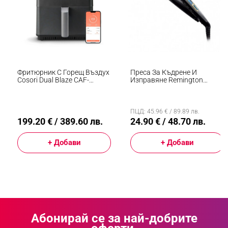
Фритюрник С Горещ Въздух
Преса За Къдрене И
Cosori Dual Blaze CAF-
Изправяне Remington
P681S, 1700 W, 6.4 Л, 12
S6500 Sleek And Curl,
Програми, 360 ThermoIQ,
Керамика, Загряване: 15
Двойни Нагреватели, Черен
Секунди, 150-230C,
Златист/черен
ПЦД: 45.96 € / 89.89 лв.
199.20 € / 389.60 лв.
24.90 € / 48.70 лв.
+ Добави
+ Добави
Абонирай се за най-добрите