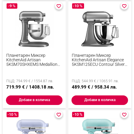
-9 %
favorite_border
favorite_border
-10 %
favorite_border
favorite_border
Планетарен Миксер
Планетарен Миксер
KitchenAid Artisan
KitchenAid Artisan Elegance
5KSM70SHXEMS Medallion
5KSM125ECU Contour Silver,
Silver, 375 W, 6.6 Л, 11
300W, 4.8 Л, Direct Drive, 10
Скорости, 67 Точки На
Скорости, Сив Металик
Допир, Повдигане На
ПЦД: 794.99 € / 1554.87 лв.
ПЦД: 544.99 € / 1065.91 лв.
Купата, Специална Скорост
Fold, Flex Edge, Сив Металик
719.99 € / 1408.18 лв.
489.99 € / 958.34 лв.
Добави в количка
Добави в количка
-10 %
favorite_border
favorite_border
-10 %
favorite_border
favorite_border