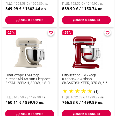
Накланяща Се Глава, Купа
ПЦД: 1022.53 € / 1999.89 лв.
ПЦД: 792.50 € / 1549.99 лв.
От Кована Мед, Билково
Зелен
849.99 € / 1662.44 лв.
589.90 € / 1153.74 лв.
Добави в количка
Добави в количка
-25 %
favorite_border
favorite_border
-25 %
favorite_border
favorite_border
Планетарен Миксер
Планетарен Миксер
KitchenAid Artisan Elegance
KitchenAid Artisan
5KSM125EMH, 300W, 4.8 Л,
5KSM70SHXEER, 375 W, 6.6
Direct Drive, 10 Скорости,
Л, 11 Скорости, 67 Точки На
★
★
★
★
★
Шейк
Допир, Повдигане На
(1)
Купата, Специална Скорост
ПЦД: 613.50 € / 1199.90 лв.
ПЦД: 1022.53 € / 1999.89 лв.
Fold, Flex Edge, Червен
460.11 € / 899.90 лв.
766.88 € / 1499.89 лв.
Добави в количка
Добави в количка