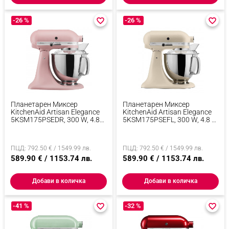
-26 %
favorite_border
favorite_border
-26 %
favorite_border
favorite_border
Планетарен Миксер
Планетарен Миксер
KitchenAid Artisan Elegance
KitchenAid Artisan Elegance
5KSM175PSEDR, 300 W, 4.8
5KSM175PSEFL, 300 W, 4.8 Л,
Л, Direct Drive, 10 Скорости,
Direct Drive, 10 Скорости,
Розов
Бежов
ПЦД: 792.50 € / 1549.99 лв.
ПЦД: 792.50 € / 1549.99 лв.
589.90 € / 1153.74 лв.
589.90 € / 1153.74 лв.
Добави в количка
Добави в количка
-41 %
favorite_border
favorite_border
-32 %
favorite_border
favorite_border