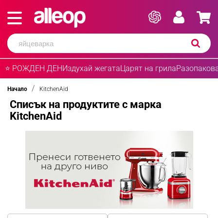
⭐ РОЖДЕН ДЕН
Издухай жегата
Царят на грила
Разопакова
Начало
KitchenAid
Списък на продуктите с марка
KitchenAid