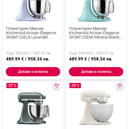
Планетарен Миксер
Планетарен Миксер
KitchenAid Artisan Elegance
KitchenAid Artisan Elegance
5KSM125ELR Lavander
5KSM125EMI Mineral Water,
Cream, 300W, 4.8 Л, Direct
300W, 4.8 Л, Direct Drive, 10
Drive, 10 Скорости, Лилав
Скорости, Тюркоаз
ПЦД: 544.99 € / 1065.91 лв.
ПЦД: 544.99 € / 1065.91 лв.
489.99 € / 958.34 лв.
489.99 € / 958.34 лв.
Добави в количка
Добави в количка
-27 %
favorite_border
favorite_border
-29 %
favorite_border
favorite_border