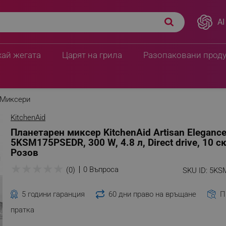
AI
e 5KSM175PSEDR, 300 W,
ПЦД:
792.50 € / 1549.9
589.90 € / 1153
хай жегата
Царят на грила
Разопаковани прод
Миксери
KitchenAid
Планетарен миксер KitchenAid Artisan Eleganc
5KSM175PSEDR, 300 W, 4.8 л, Direct drive, 10 с
Розов
★
★
★
★
★
0 Въпроса
(0)
SKU ID:
5KS
5 години гаранция
60 дни право на връщане
П
пратка