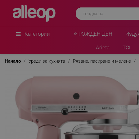
KitchenAid
Планетарен миксер KitchenAid Artisan Eleganc
4.8 л, Direct drive, 10 скорости, Розов
★
★
★
★
★
0 Въпроса
(0)
Категории
⭐ РОЖДЕН ДЕН
Изду
Ariete
TCL
Начало
Уреди за кухнята
Рязане, пасиране и мелене