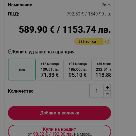
Намаление
26 %
ПЦД:
792.50 € / 1549.99 лв.
589.90 € / 1153.74 лв.
589 точки
Купи с удължена гаранция
+12 месеца
+24 месеца
+36 месеца
139.51 лв.
186.00 лв.
232.51 лв.
Без
71.33 €
95.10 €
118.88 €
Количество:
Добави в количка
Купи на кредит
98.32 € / 192.30 лв.
от
на месец