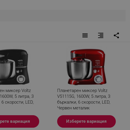
r events which is cancelled
ent to Segmentify servers
 visitor installed
reorder
format_align_right
share
 visitor’s data including
rship status and
ен миксер Voltz
Планетарен миксер Voltz
1600W, 5 литра, 3
V51115G, 1600W, 5 литра, 3
 6 скорости, LED,
бъркалки, 6 скорости, LED,
Червен металик
рете вариация
Изберете вариация