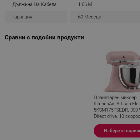
Дължина На Кабела
1.06 M
_sgf_rq
Гаранция
60 Месеца
segmentifyExtension
Сравни с подобни продукти
sgfUserUpdateData
rlv_h_fbp
rlv_
rlv_mode
rlv_p
rlv_g
Планетарен миксер
rlv_s
KitchenAid Artisan El
5KSM175PSEDR, 300 W,
rlv_iv
Direct drive, 10 скорос
rlv_e_pt
Розов
rlv_e
Разглеждате този пр
Изберете вариа
rlv_h_profile