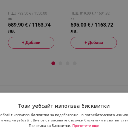
Elegance
Elegance
5KSM175PSEFL, 300 W,
5KSM175PSEJP, 300 W,
4.8 Л, Direct Drive, 10
4.8 Л, Direct Drive, 10
Скорости, Бежов
Скорости, Тъмнозелен
ПЦД: 792.50 € / 1550.00
ПЦД: 819.00 € / 1601.82
лв.
лв.
589.90 € / 1153.74
595.00 € / 1163.72
лв.
лв.
+ Добави
+ Добави
Този уебсайт използва бисквитки
уебсайт използва бисквитки за подобряване на потребителското изжив
няща се глава
и нашия уебсайт, Вие се съгласявате с всички бисквитки в съответств
Политика за Бисквитки.
Прочетете още