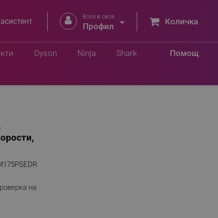
Влез в своя


 асистент
Количка
9 лв.
Профил
Добави в количка
.74 лв.
укти
Dyson
Ninja
Shark
Помощ
e
корости,
M175PSEDR
роверка на