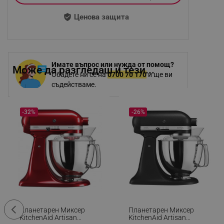
Ценова защита
Имате въпрос или нужда от помощ?
Може да разгледаш и тези...
Обадете ни се на
0700 70 170
и ще ви
съдействаме.
-32%
-26%
Планетарен Миксер
Планетарен Миксер
KitchenAid Artisan
KitchenAid Artisan