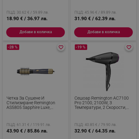
ПЦД: 30.62 € / 59.89 лв.
ПЦД: 45.96 € / 89.89 лв.
18.90 € / 36.97 лв.
31.90 € / 62.39 лв.
Добави в количка
Добави в количка
-28 %
favorite_border
favorite_border
-19 %
favorite_border
favorite_border
Четка За Сушене И
Сешоар Remington AC7100
Стилизиране Remington
Pro 2100, 2100W, 3
AS5805 Sapphire Luxe,
Температури, 2 Скорости,
1000W, 2 Скорости,
AC Мотор, Керамична
Керамично Покритие,
Йонизираща Решетка,
Йонизация, Златист/
Черен/лилав
ПЦД: 61.31 € / 119.91 лв.
ПЦД: 40.85 € / 79.90 лв.
Тъмносин
43.90 € / 85.86 лв.
32.90 € / 64.35 лв.