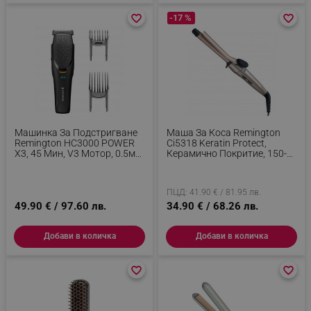
favorite_border
favorite_border
-17 %
favorite_border
favorite_border
Машинка За Подстригване
Маша За Коса Remington
Remington HC3000 POWER
Ci5318 Keratin Protect,
X3, 45 Мин, V3 Мотор, 0.5мм
Керамично Покритие, 150-
- 2.4 См, Самонаточващи
210°C, Обогатена С Кератин
Остриета От Японска
И Бадемово Масло, Бронз/
Стомана, Черен
Розово Злато
ПЦД: 41.90 € / 81.95 лв.
49.90 € / 97.60 лв.
34.90 € / 68.26 лв.
Добави в количка
Добави в количка
favorite_border
favorite_border
favorite_border
favorite_border