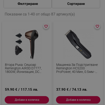
Филтриране
Сортиране
Показани са 1-40 от общо 87 артикул(а)
favorite_border
favorite_border
favorite_border
favorite_border
Втора Ръка: Сешоар
Машинка За Подстригване
Remington AIR3D D7777,
Remington HC5200
1800W, Йонизация, DC
ProPower, 40 Мин, 0.5мм -
Мотор, 3D Поток На
4.2 См, Самонаточващи Се
Въздуха, Кафяв
Остриета От Стомана, Черен
59.90 € / 117.15 лв.
37.90 € / 74.13 лв.
Добави в количка
Добави в количка