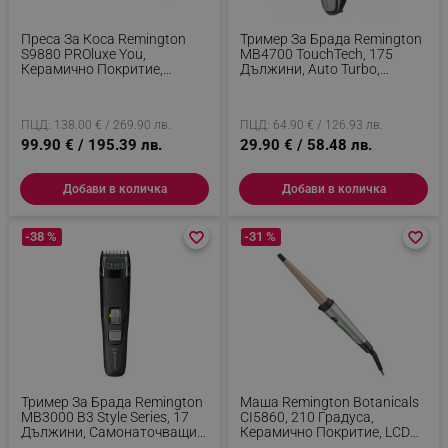
Преса За Коса Remington
Тример За Брада Remington
S9880 PROluxe You,
MB4700 TouchTech, 175
Керамично Покритие,
Дължини, Auto Turbo,
Адаптивна Технология, 5
Автономия 50 Мин, USB,
Нива На Температура, Aвто.
Черен
Изключване, Сив
ПЦД: 138.00 € / 269.90 лв.
ПЦД: 64.90 € / 126.93 лв.
99.90 € / 195.39 лв.
29.90 € / 58.48 лв.
Добави в количка
Добави в количка
-38 %
favorite_border
favorite_border
-31 %
favorite_border
favorite_border
Тример За Брада Remington
Маша Remington Botanicals
MB3000 B3 Style Series, 17
CI5860, 210 Градуса,
Дължини, Самонаточващи
Керамично Покритие, LCD
Се Остриета, Черен
Дисплей, BotaniCare, Мента