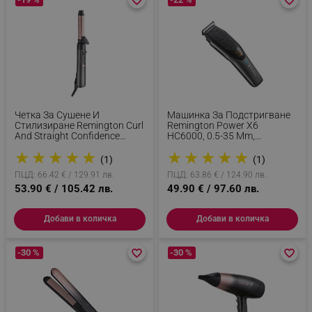
favorite_border
favorite_border
favorite_border
favorite_border
segmentifyExtension
.alleop.bg
Четка За Сушене И
Машинка За Подстригване
sgfUserUpdateData
.alleop.bg
Стилизиране Remington Curl
Remington Power X6
And Straight Confidence
HC6000, 0.5-35 Mm,
AS8606, 800W, Керамично
Автономия 90 Мин,
★
★
★
★
★
★
★
★
★
★
Покритие, Йонизация, Cool
Стоманени Ножове, LED
(1)
(1)
Shot, Черен/Розов
Дисплей, Сив/син
ПЦД: 66.42 € / 129.91 лв.
ПЦД: 63.86 € / 124.90 лв.
53.90 € / 105.42 лв.
49.90 € / 97.60 лв.
rlv_h_fbp
.alleop.bg
Добави в количка
Добави в количка
rlv_
.alleop.bg
-30 %
favorite_border
favorite_border
-30 %
favorite_border
favorite_border
rlv_mode
.alleop.bg
rlv_p
.alleop.bg
rlv_g
.alleop.bg