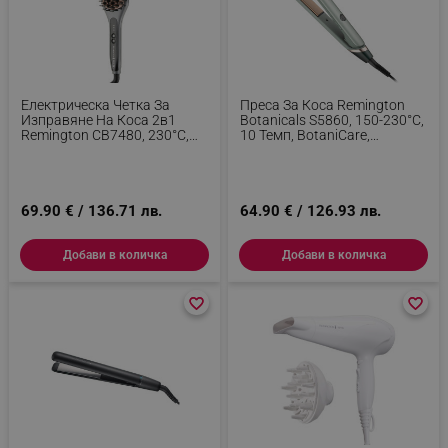
Електрическа Четка За
Преса За Коса Remington
Изправяне На Коса 2в1
Botanicals S5860, 150-230°C,
Remington CB7480, 230°C,
10 Темп, BotaniCare,
Обогатена С Кератин И
Advanced Ceramic, Плочи С
Мадемово Масло,
Екстрат От Микробалсами,
Антистатична Керамика,
Зелен
Сребрист
69.90 € / 136.71 лв.
64.90 € / 126.93 лв.
Добави в количка
Добави в количка
favorite_border
favorite_border
favorite_border
favorite_border