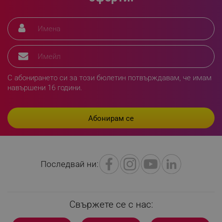
XSRF-TOKEN
promo.alleop.bg
С абонирането си за този бюлетин потвърждавам, че имам
навършени 16 години.
PHPSESSID
PHP.net
www.alleop.bg
Последвай ни:
Свържете се с нас: