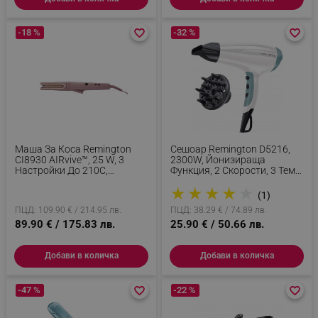
-18 %
favorite_border
favorite_border
-32 %
favorite_border
favorite_border
Маша За Коса Remington
Сешоар Remington D5216,
CI8930 AIRvive™, 25 W, 3
2300W, Йонизираща
Настройки До 210C,
Функция, 2 Скорости, 3 Темп,
Керамично Покритие, Ionic
Дифузер/концентратор,
★
★
★
★
★
Air, Лилав/Златист
Бял
(1)
ПЦД: 109.90 € / 214.95 лв.
ПЦД: 38.29 € / 74.89 лв.
89.90 € / 175.83 лв.
25.90 € / 50.66 лв.
Добави в количка
Добави в количка
-47 %
favorite_border
favorite_border
-22 %
favorite_border
favorite_border