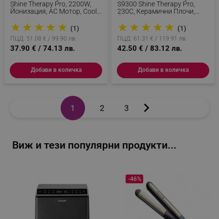
Shine Therapy Pro, 2200W,
S9300 Shine Therapy Pro,
_twoAttr
.alleop.bg
Йонизация, AC Мотор, Cool
230C, Керамични Плочи,
Shot, Син
Йонизация, Дигитален
__cf_bm
Cloudflare Inc.
★
★
★
★
★
★
★
★
★
★
Дисплей, Син/розов
(1)
(1)
.pazaruvaj.com
ПЦД: 51.08 € / 99.90 лв.
ПЦД: 61.31 € / 119.91 лв.
37.90 € / 74.13 лв.
42.50 € / 83.12 лв.
Добави в количка
Добави в количка

LaVisitorId_YWxsZW9wLmxhZGVzay5jb20v
.alleop.bg
1
2
3
LaSID
Quality Unit LLC
www.alleop.bg
Виж и тези популярни продукти...
-46%
PHPSESSID
PHP.net
editor.alleop.bg