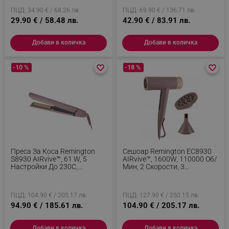
ПЦД: 34.90 € / 68.26 лв.
ПЦД: 69.90 € / 136.71 лв.
29.90 € / 58.48 лв.
42.90 € / 83.91 лв.
Добави в количка
Добави в количка
-10 %
favorite_border
favorite_border
-18 %
favorite_border
favorite_border
Преса За Коса Remington
Сешоар Remington EC8930
S8930 AIRvive™, 61 W, 5
AIRvive™, 1600W, 110000 Об/
Настройки До 230C,
Мин, 2 Скорости, 3
Технология Йонен Въздух ,
Температурни Настройки,
Лилав/Златист
Ionic Air, Cool Shot, Лилав/
Златист
ПЦД: 104.90 € / 205.17 лв.
ПЦД: 127.90 € / 250.15 лв.
94.90 € / 185.61 лв.
104.90 € / 205.17 лв.
Добави в количка
Добави в количка