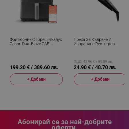
Фритюрник С Горещ Въздух
Преса За Къдрене И
Cosori Dual Blaze CAF-
Изправяне Remington
P681S, 1700 W, 6.4 Л, 12
S6500 Sleek And Curl,
Програми, 360 ThermoIQ,
Керамика, Загряване: 15
Двойни Нагреватели, Черен
Секунди, 150-230C,
Златист/черен
ПЦД: 45.96 € / 89.89 лв.
199.20 € / 389.60 лв.
24.90 € / 48.70 лв.
+ Добави
+ Добави
CookieScriptConsent
CookieScript
.alleop.bg
Абонирай се за най-добрите
оферти.