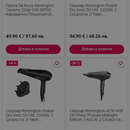
Преса За Коса Remington
Сешоар Remington Power
Ceramic Glide 230 S3700,
Dry Ionic D3199, 2200W, 2
Керамично Покритие От
Скорости, 3 Темп,
Титан И Турмалин, 150-
Йонизация, Бял
230°C, 8 Темп, LED, Черен
49.90 € / 97.60 лв.
34.90 € / 68.26 лв.
Добави в количка
Добави в количка
-14 %
favorite_border
favorite_border
-39 %
favorite_border
favorite_border
Сешоар Remington Power
Сешоар Remington AC9140B
Dry Ionic D3198, 2200W, 2
OPTIheat Proluxe Midnight
Скорости, 3 Темп,
Edition, 2400 W, 2 Скорости,
Йонизация, Черен
Цифров Дисплей,
Концентратор, Черен