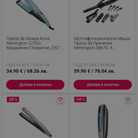
Преса За Мокра Коса
Мултифункционална Маша/
Remington S7350,
Преса За Прически
Керамично Покритие, 230°C,
Remington S8670, 4
10 Темп. Нива, Загряване За
Приставки, 200°C,
15 Сек, Дисплей, LED, Син
Антистатична, Керамично
Покритие, Черен
ПЦД: 66.42 € / 129.91 лв.
ПЦД: 51.08 € / 99.90 лв.
34.90 € / 68.26 лв.
39.90 € / 78.04 лв.
Добави в количка
Добави в количка
-28 %
favorite_border
favorite_border
-54 %
favorite_border
favorite_border