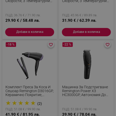
Скорости, 3 Температурни
Скорости, 3 Температурни
Настройки, Cool Shot,
Настройки, Тъмносин
_sgf_session_id
.alleop.bg
Аксесоари, Розов
ПЦД: 36.76 € / 71.90 лв.
ПЦД: 45.96 € / 89.89 лв.
29.90 € / 58.48 лв.
31.90 € / 62.39 лв.
_sgf_push_permission_asked
.alleop.bg
Добави в количка
Добави в количка
Google Privacy Policy
-18 %
favorite_border
favorite_border
-22 %
favorite_border
favorite_border
_sgf_test_mode
.alleop.bg
_sgf_tracking
.alleop.bg
Комплект Преса За Коса И
Машинка За Подстригване
Сешоар Remington D3016GP,
Remington Power X3
Керамично Покритие,
HC3000GP, Автономия До
Черен/Лилав
40 Мин, Стоманени Ножове,
★
★
★
★
★
USB, Аксесоари, Черен
(2)
ПЦД: 51.08 € / 99.90 лв.
ПЦД: 51.08 € / 99.90 лв.
_sgf_delayed_actions,
.alleop.bg
41.90 € / 81.95 лв.
39.90 € / 78.04 лв.