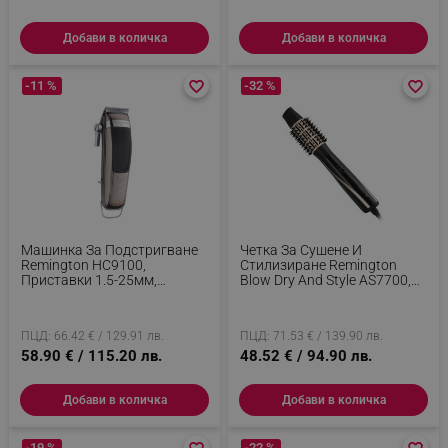
Добави в количка
Добави в количка
-11 %
favorite_border
favorite_border
-32 %
favorite_border
favorite_border
_sgf_delayed_campaigns
.alleop.bg
_sgf_npq
.alleop.bg
Машинка За Подстригване
Четка За Сушене И
Remington HC9100,
Стилизиране Remington
Приставки 1.5-25мм,
Blow Dry And Style AS7700,
_sgf_clicked_banners
.alleop.bg
Стоманено Покритие На
1200W, Керамично
Остриетата, Автономия 60
Покритие, Cool Shot, 6
Мин, Сив
Приставки, Черен/Бежов
ПЦД: 66.42 € / 129.91 лв.
ПЦД: 71.53 € / 139.90 лв.
58.90 € / 115.20 лв.
48.52 € / 94.90 лв.
_sgf_rq
.alleop.bg
Добави в количка
Добави в количка
-19 %
-22 %