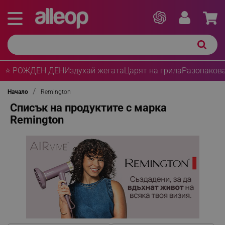
⭐ РОЖДЕН ДЕН
Издухай жегата
Царят на грила
Разопакова
Начало
Remington
Списък на продуктите с марка
Remington