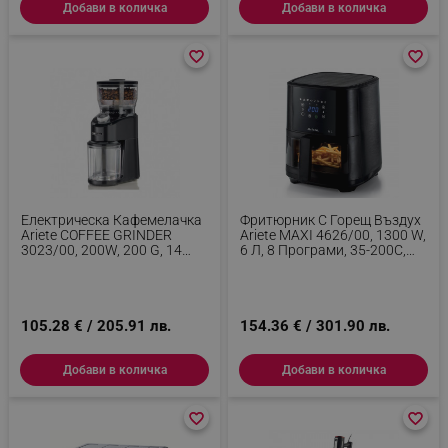
Добави в количка
Добави в количка
favorite_border
favorite_border
favorite_border
favorite_border
_sgf_delayed_campaigns
.alleop.bg
_sgf_npq
.alleop.bg
Електрическа Кафемелачка
Фритюрник С Горещ Въздух
Ariete COFFEE GRINDER
Ariete MAXI 4626/00, 1300 W,
3023/00, 200W, 200 G, 14
6 Л, 8 Програми, 35-200C,
Нива На Смилане, 2-12
LCD Сензорен Панел, Черен
_sgf_clicked_banners
.alleop.bg
Чаши, Черен
105.28 € / 205.91 лв.
154.36 € / 301.90 лв.
_sgf_rq
.alleop.bg
Добави в количка
Добави в количка
favorite_border
favorite_border
favorite_border
favorite_border