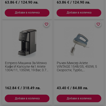
63.86 € / 124.90 лв.
63.86 € / 124.90 лв.
Добави в количка
Добави в количка
favorite_border
favorite_border
favorite_border
favorite_border
Еспресо Машина За Мляно
Ръчен Миксер Ariete
Кафе И Капсули 4в1 Ariete
VINTAGE 1548/05, 450W, 5
1304/11, 1350W, 19 Bar, 0.7
Скорости, Турбо,
Л, Автоматично
Небесносин
Изключване, Регулируема
Основа, Черен
162.84 € / 318.49 лв.
43.40 € / 84.88 лв.
Добави в количка
Добави в количка