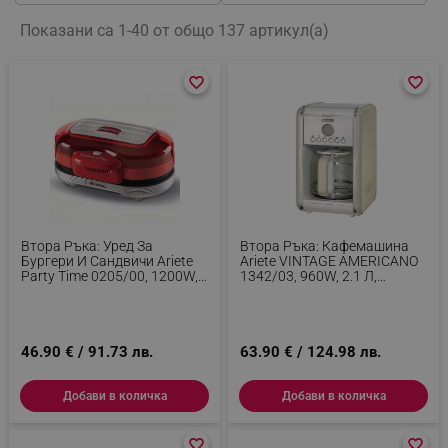
Показани са 1-40 от общо 137 артикул(а)
favorite_border
favorite_border
favorite_border
favorite_border
Втора Ръка: Уред За
Втора Ръка: Кафемашина
Бургери И Сандвичи Ariete
Ariete VINTAGE AMERICANO
Party Time 0205/00, 1200W,
1342/03, 960W, 2.1 Л,
2 Отделения, Незалепващи
Таймер, Програмиране,
Плочи, Подвижна Тавичка,
Пауза, Противокапкова
Червен
Система, Бежов
46.90 € / 91.73 лв.
63.90 € / 124.98 лв.
Добави в количка
Добави в количка
favorite_border
favorite_border
favorite_border
favorite_border