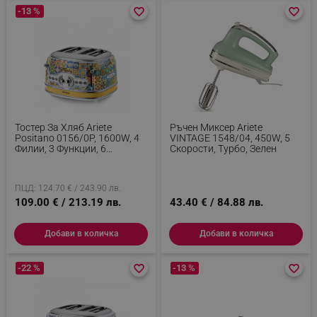
-13 %
favorite_border
favorite_border
favorite_border
favorite_border
Тостер За Хляб Ariete
Ръчен Миксер Ariete
Positano 0156/0P, 1600W, 4
VINTAGE 1548/04, 450W, 5
Филии, 3 Функции, 6
Скорости, Турбо, Зелен
Степени, Подвижна Тава За
Трохи, Бял/жълт
ПЦД: 124.70 € / 243.90 лв.
109.00 € / 213.19 лв.
43.40 € / 84.88 лв.
Добави в количка
Добави в количка
-22 %
favorite_border
favorite_border
-13 %
favorite_border
favorite_border