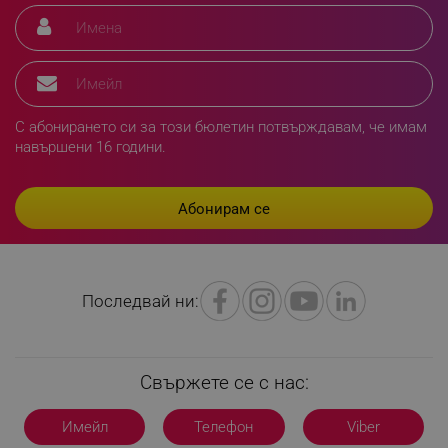
XSRF-TOKEN
promo.alleop.bg
С абонирането си за този бюлетин потвърждавам, че имам
навършени 16 години.
PHPSESSID
PHP.net
www.alleop.bg
Последвай ни:
Свържете се с нас:
Имейл
Телефон
Viber