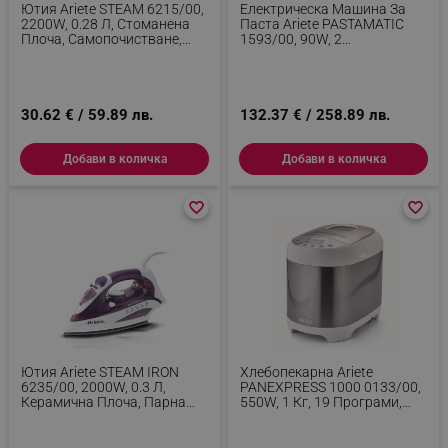
Ютия Ariete STEAM 6215/00,
Електрическа Машина За
2200W, 0.28 Л, Стоманена
Паста Ariete PASTAMATIC
Плоча, Самопочистване,
1593/00, 90W, 2
Розов
Скорости+импулс, 9 Нива
На Дебелина, 5 Форми,
Инокс
30.62 € / 59.89 лв.
132.37 € / 258.89 лв.
Добави в количка
Добави в количка
favorite_border
favorite_border
favorite_border
favorite_border
Ютия Ariete STEAM IRON
Хлебопекарна Ariete
6235/00, 2000W, 0.3 Л,
PANEXPRESS 1000 0133/00,
Керамична Плоча, Парна
550W, 1 Кг, 19 Програми,
Струя, Лилав
LCD, 3 Нива На Изпичане, 15
Ч Отложен Старт, Инокс