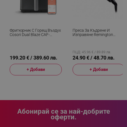
Фритюрник С Горещ Въздух
Преса За Къдрене И
Cosori Dual Blaze CAF-
Изправяне Remington
P681S, 1700 W, 6.4 Л, 12
S6500 Sleek And Curl,
Програми, 360 ThermoIQ,
Керамика, Загряване: 15
Двойни Нагреватели, Черен
Секунди, 150-230C,
Златист/черен
ПЦД: 45.96 € / 89.89 лв.
199.20 € / 389.60 лв.
24.90 € / 48.70 лв.
+ Добави
+ Добави
CookieScriptConsent
CookieScript
.alleop.bg
Абонирай се за най-добрите
оферти.