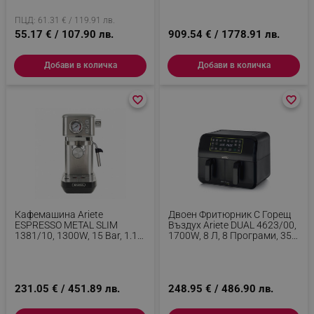
Регулируема Горна Плоча,
Мелачка С 11 Степени,
_sgf_session_id
.alleop.bg
Инокс
Неръждаема Стомана,
ПЦД: 61.31 € / 119.91 лв.
Инокс
55.17 € / 107.90 лв.
909.54 € / 1778.91 лв.
_sgf_push_permission_asked
.alleop.bg
Добави в количка
Добави в количка
Google Privacy Policy
favorite_border
favorite_border
favorite_border
favorite_border
_sgf_test_mode
.alleop.bg
_sgf_tracking
.alleop.bg
Кафемашина Ariete
Двоен Фритюрник С Горещ
ESPRESSO METAL SLIM
Въздух Ariete DUAL 4623/00,
1381/10, 1300W, 15 Bar, 1.1
1700W, 8 Л, 8 Програми, 35-
Л, Манометър, Инокс
200C, Синхронизиране, LCD
Сензорен Панел, Черен
231.05 € / 451.89 лв.
248.95 € / 486.90 лв.
_sgf_delayed_actions,
.alleop.bg