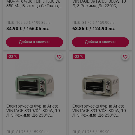
MOP 4164/06 10в1, 1500 W,
VINTAGE 3919/05, 800W, 10
350 Мл, Въртяща Се Глава,
Л, 3 Режима, До 230°C,
Аксесоари, Син
Двойно Термо Стъкло,
Таймер 60 Мин, Син
ПЦД: 102.20 € / 199.89 лв.
ПЦД: 81.76 € / 159.90 лв.
84.90 € / 166.05 лв.
63.86 € / 124.90 лв.
Добави в количка
Добави в количка
-22 %
favorite_border
favorite_border
-22 %
favorite_border
favorite_border
Електрическа Фурна Ariete
Електрическа Фурна Ariete
VINTAGE 3919/04, 800W, 10
VINTAGE 3919/03, 800W, 10
Л, 3 Режима, До 230°C,
Л, 3 Режима, До 230°C,
Двойно Термо Стъкло,
Двойно Термо Стъкло,
Таймер 60 Мин, Зелен
Таймер 60 Мин, Бежов
ПЦД: 81.76 € / 159.90 лв.
ПЦД: 81.76 € / 159.90 лв.