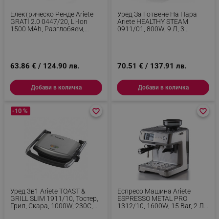
Таргетиране
Функционалност
Електрическо Ренде Ariete
Уред За Готвене На Пара
Некласифицирани
GRATÌ 2.0 0447/20, Li-Ion
Ariete HEALTHY STEAM
1500 MAh, Разглобяем,
0911/01, 800W, 9 Л, 3
Оранжев
Кошници, Таймер, Външно
Строго необходимите бисквитки позволяват
Пълнене, Бял/зелен
основната функционалност на уебсайта, като
потребителско влизане и управление на
акаунта. Уебсайтът не може да се използва
63.86 € / 124.90 лв.
70.51 € / 137.91 лв.
правилно без строго необходими бисквитки.
Provider /
Добави в количка
Добави в количка
Име
Домейн
click_code_ps
.alleop.bg
-10 %
favorite_border
favorite_border
favorite_border
favorite_border
_nzm_nosubscribe_92166-7699
.alleop.bg
_nzm_idnl_92166-7699
.alleop.bg
_nzm_noid_92166-7699
.alleop.bg
_nzm_id_92166-7699
.alleop.bg
_sgf_user_id
.alleop.bg
Уред 3в1 Ariete TOAST &
Еспресо Машина Ariete
GRILL SLIM 1911/10, Тостер,
ESPRESSO METAL PRO
Грил, Скара, 1000W, 230C,
1312/10, 1600W, 15 Bar, 2 Л,
Незалепващо Покритие,
Тъчскрийн, Вградена