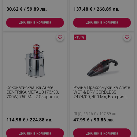
30.62 € / 59.89 лв.
137.48 € / 268.89 лв.
Добави в количка
Добави в количка
favorite_border
favorite_border
-13 %
favorite_border
favorite_border
Сокоизтисквачка Ariete
Ръчна Прахосмукачка Ariete
CENTRIKA METAL 0173/30,
WET & DRY CORDLESS
700W, 750 Мл, 2 Скорости,
2474/00, 400 Мл, Батерия LI-
Предпазно Заключване,
Ion 1200 MAh/3.6V,
Инокс
Автономия 12 Мин, Миещ Се
Филтър, Черен/Червен
ПЦД: 55.16 € / 107.89 лв.
114.98 € / 224.88 лв.
47.99 € / 93.86 лв.
Добави в количка
Добави в количка