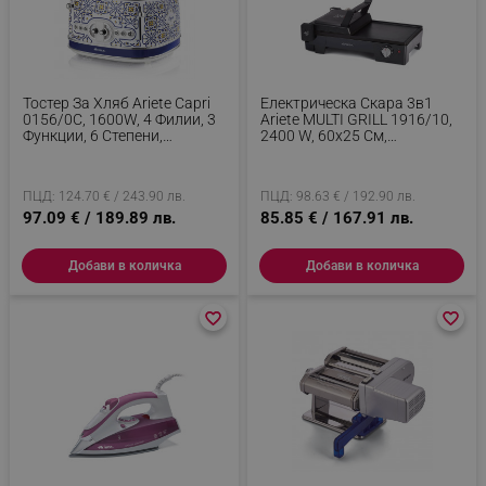
Тостер За Хляб Ariete Capri
Електрическа Скара 3в1
0156/0C, 1600W, 4 Филии, 3
Ariete MULTI GRILL 1916/10,
Функции, 6 Степени,
2400 W, 60x25 См,
Подвижна Тава За Трохи,
Разтегателна Повърхност,
Бял/Син
Термостат, Черен
ПЦД: 124.70 € / 243.90 лв.
ПЦД: 98.63 € / 192.90 лв.
97.09 € / 189.89 лв.
85.85 € / 167.91 лв.
Добави в количка
Добави в количка
favorite_border
favorite_border
favorite_border
favorite_border