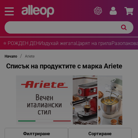
⭐ РОЖДЕН ДЕН
Издухай жегата
Царят на грила
Разопакова
Начало
Ariete
Списък на продуктите с марка Ariete
Филтриране
Сортиране