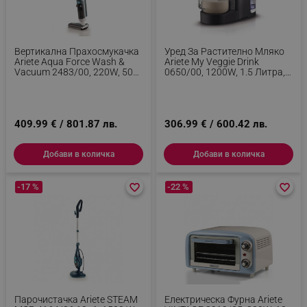
Вертикална Прахосмукачка
Уред За Растително Мляко
Ariete Aqua Force Wash &
Ariete My Veggie Drink
Vacuum 2483/00, 220W, 500
0650/00, 1200W, 1.5 Литра,
Мл, Автономия До 35 Мин,
Самопочистване, Таймер,
Самопочистване, Бял
Черен
409.99 € / 801.87 лв.
306.99 € / 600.42 лв.
Добави в количка
Добави в количка
-17 %
favorite_border
favorite_border
-22 %
favorite_border
favorite_border
Парочистачка Ariete STEAM
Електрическа Фурна Ariete