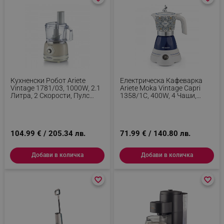
Кухненски Робот Ariete
Електрическа Кафеварка
Vintage 1781/03, 1000W, 2.1
Ariete Moka Vintage Capri
Литра, 2 Скорости, Пулс
1358/1C, 400W, 4 Чаши,
Функция, Неплъзгащи Се
Безжична Употреба,
Крачета, Бежов
Въртяща Се На 360 Градуса
Основа, Бял/Син
104.99 € / 205.34 лв.
71.99 € / 140.80 лв.
Добави в количка
Добави в количка
favorite_border
favorite_border
favorite_border
favorite_border