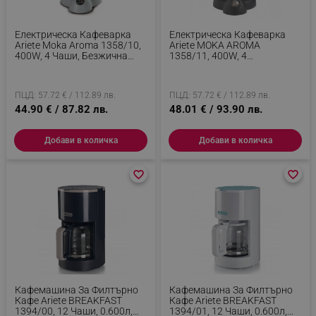
rlv_iv
.alleop.bg
rlv_e_pt
.alleop.bg
Електрическа Кафеварка
Електрическа Кафеварка
Ariete Moka Aroma 1358/10,
Ariete MOKA AROMA
rlv_e
.alleop.bg
400W, 4 Чаши, Безжична
1358/11, 400W, 4
Употреба, Въртяща Се На
Чаши,Безжична Употреба,
rlv_h_profile
.alleop.bg
360 Градуса Основа, Бял
Въртяща Се На 360 Градуса
Основа, Черен
rlv_h_cart
.alleop.bg
ПЦД: 57.72 € / 112.89 лв.
ПЦД: 57.72 € / 112.89 лв.
44.90 € / 87.82 лв.
48.01 € / 93.90 лв.
rlv_h_wish
.alleop.bg
rlv_impersonate_p
.alleop.bg
Добави в количка
Добави в количка
rlv_endpoint
.alleop.bg
favorite_border
favorite_border
favorite_border
favorite_border
rlv_hashes
.alleop.bg
rlv_first_session
.alleop.bg
rlv_rid
.alleop.bg
rlv_rpid
.alleop.bg
rlv_rpos
.alleop.bg
rlv_bid
.alleop.bg
Кафемашина За Филтърно
Кафемашина За Филтърно
rlv_odid
.alleop.bg
Кафе Ariete BREAKFAST
Кафе Ariete BREAKFAST
1394/00, 12 Чаши, 0.600л,
1394/01, 12 Чаши, 0.600л,