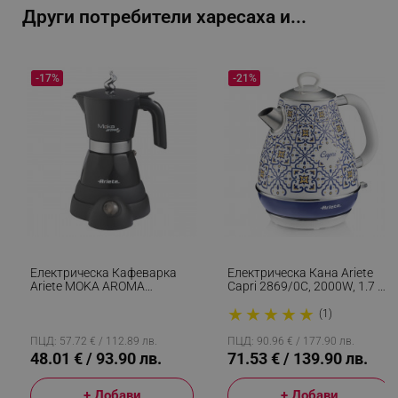
Други потребители харесаха и...
-17%
-21%
segmentifyExtension
.alleop.bg
sgfUserUpdateData
.alleop.bg
Електрическа Кафеварка
Електрическа Кана Ariete
Ariete MOKA AROMA
Capri 2869/0C, 2000W, 1.7 Л,
1358/11, 400W, 4
Подвижен Филтър,
★
★
★
★
★
Чаши,Безжична Употреба,
Прозорец За Водата, 360C
(1)
Въртяща Се На 360 Градуса
Безжична Основа, Бял/син
rlv_h_fbp
.alleop.bg
Основа, Черен
ПЦД: 57.72 € / 112.89 лв.
ПЦД: 90.96 € / 177.90 лв.
48.01 € / 93.90 лв.
71.53 € / 139.90 лв.
rlv_
.alleop.bg
rlv_mode
.alleop.bg
+ Добави
+ Добави