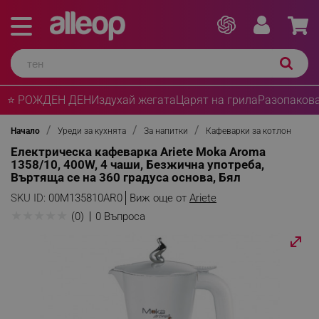
⭐ РОЖДЕН ДЕН
Издухай жегата
Царят на грила
Разопакова
Начало
Уреди за кухнята
За напитки
Кафеварки за котлон
Електрическа кафеварка Ariete Moka Aroma
1358/10, 400W, 4 чаши, Безжична употреба,
Въртяща се на 360 градуса основа, Бял
SKU ID:
00M135810AR0
Виж още от
Ariete
★
★
★
★
★
(0)
0 Въпроса