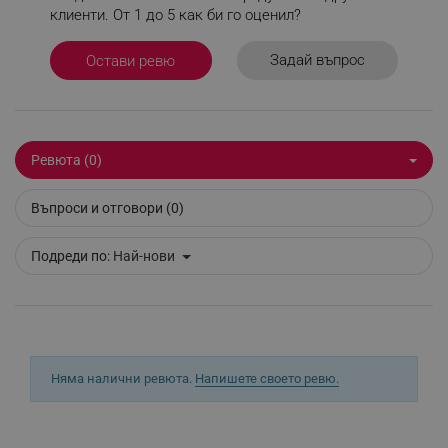
клиенти. От 1 до 5 как би го оценил?
_sgf_delayed_actions,
.alleop.bg
Задай въпрос
Остави ревю
_sgf_delayed_campaigns
.alleop.bg
Ревюта (0)
Въпроси и отговори (0)
Подреди по:
Най-нови
_sgf_npq
.alleop.bg
_sgf_clicked_banners
.alleop.bg
Няма налични ревюта.
Напишете своето ревю.
_sgf_rq
.alleop.bg