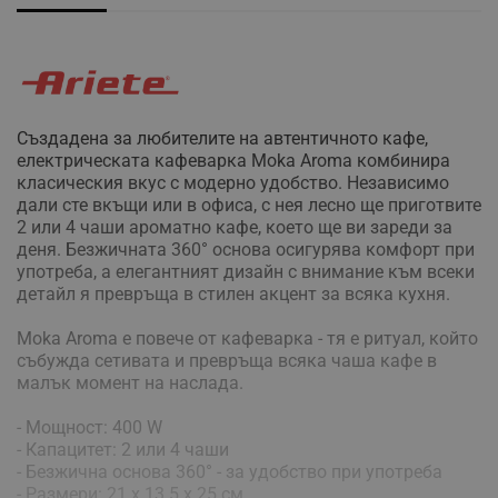
Създадена за любителите на автентичното кафе,
електрическата кафеварка Moka Aroma комбинира
класическия вкус с модерно удобство. Независимо
дали сте вкъщи или в офиса, с нея лесно ще приготвите
2 или 4 чаши ароматно кафе, което ще ви зареди за
деня. Безжичната 360° основа осигурява комфорт при
употреба, а елегантният дизайн с внимание към всеки
детайл я превръща в стилен акцент за всяка кухня.
Moka Aroma е повече от кафеварка - тя е ритуал, който
събужда сетивата и превръща всяка чаша кафе в
малък момент на наслада.
- Мощност: 400 W
- Капацитет: 2 или 4 чаши
- Безжична основа 360° - за удобство при употреба
- Размери: 21 х 13.5 х 25 см