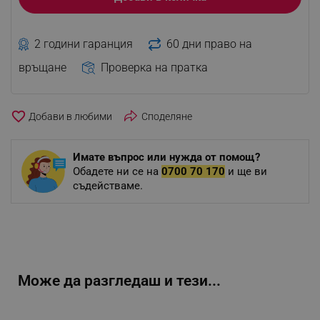
2 години гаранция
60 дни право на
връщане
Проверка на пратка
favorite_border
Споделяне
Имате въпрос или нужда от помощ?
Обадете ни се на
0700 70 170
и ще ви
съдействаме.
Може да разгледаш и тези...