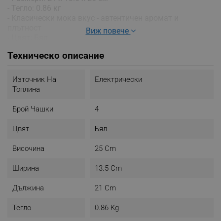
- Тегло: 0.86 кг
- Класически мока вкус - автентичен аромат и
плътност
Виж повече
- Цвят: Бял
Техническо описание
Източник На
Електрически
Топлина
Брой Чашки
4
Цвят
Бял
Височина
25 Cm
Ширина
13.5 Cm
Дължина
21 Cm
Тегло
0.86 Kg