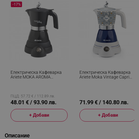
-17%
Електрическа Кафеварка
Електрическа Кафеварка
Ariete MOKA AROMA
Ariete Moka Vintage Capri
1358/11, 400W, 4
1358/1C, 400W, 4 Чаши,
Чаши,Безжична Употреба,
Безжична Употреба,
Въртяща Се На 360 Градуса
Въртяща Се На 360 Градуса
Основа, Черен
Основа, Бял/Син
ПЦД: 57.72 € / 112.89 лв.
48.01 € / 93.90 лв.
71.99 € / 140.80 лв.
+ Добави
+ Добави
Описание