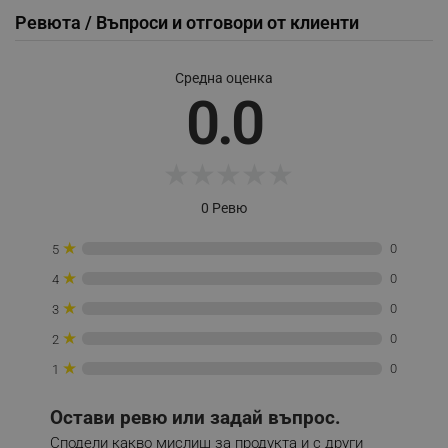
Ревюта / Въпроси и отговори от клиенти
Средна оценка
0.0
_sgf_session_id
.alleop.bg
★
★
★
★
★
_sgf_push_permission_asked
.alleop.bg
Google Privacy Policy
0 Ревю
★
0
5
_sgf_test_mode
.alleop.bg
★
0
4
★
0
3
★
0
2
_sgf_tracking
.alleop.bg
★
0
1
Остави ревю или задай въпрос.
Сподели какво мислиш за продукта и с други