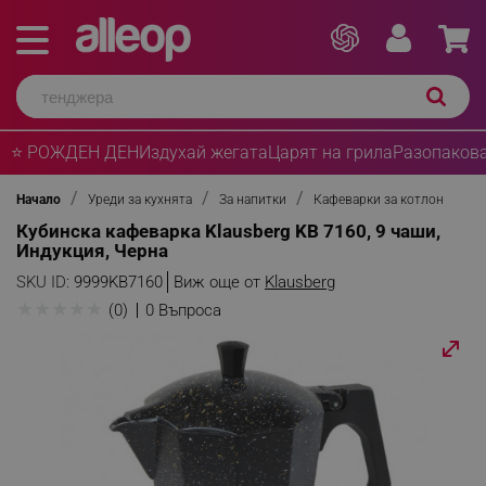
⭐ РОЖДЕН ДЕН
Издухай жегата
Царят на грила
Разопакова
Начало
Уреди за кухнята
За напитки
Кафеварки за котлон
Кубинска кафеварка Klausberg KB 7160, 9 чаши,
Индукция, Черна
SKU ID:
9999KB7160
Виж още от
Klausberg
★
★
★
★
★
(0)
0 Въпроса