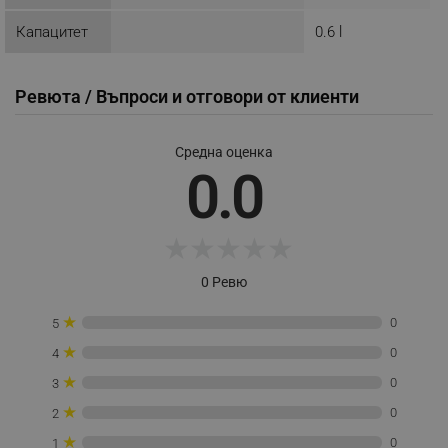
потребителско влизане и управление на
акаунта. Уебсайтът не може да се използва
Капацитет
0.6 l
правилно без строго необходими бисквитки.
Provider /
Име
Домейн
Ревюта / Въпроси и отговори от клиенти
click_code_ps
.alleop.bg
_nzm_nosubscribe_92166-7699
.alleop.bg
Средна оценка
0.0
_nzm_idnl_92166-7699
.alleop.bg
_nzm_noid_92166-7699
.alleop.bg
_nzm_id_92166-7699
.alleop.bg
★
★
★
★
★
_sgf_user_id
.alleop.bg
0 Ревю
★
0
5
★
0
4
_sgf_session_id
.alleop.bg
★
0
3
★
0
2
_sgf_push_permission_asked
.alleop.bg
★
0
1