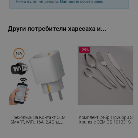
Няма налични ревюта.
Напишете своето ревю.
_sgf_npq
.alleop.bg
Други потребители харесаха и...
-29%
_sgf_clicked_banners
.alleop.bg
_sgf_rq
.alleop.bg
Преходник За Контакт OEM,
Комплект 24бр. Прибори За
SMART, WiFi, 16А, 2.4Ghz,
Хранене OEM GS-101331S2,
segmentifyExtension
.alleop.bg
1T1R, Мониторинг На
За 6 Души, Неръждаема
Електроенергията, Бял
Стомана 410, Сребрист
Металик