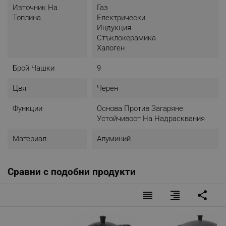
- 450 мл
Източник На
Газ
Топлина
Електрически
Индукция
Стъклокерамика
Халоген
Брой Чашки
9
Цвят
Черен
Функции
Основа Против Загаряне
Устойчивост На Надрасквания
Материал
Алуминий
Сравни с подобни продукти
reorder
format_align_right
share