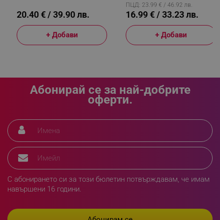
ПЦД: 23.99 € / 46.92 лв.
20.40 € / 39.90 лв.
16.99 € / 33.23 лв.
sgfUserUpdateData
.alleop.bg
+ Добави
+ Добави
Абонирай се за най-добрите
rlv_h_fbp
.alleop.bg
оферти.
rlv_
.alleop.bg
rlv_mode
.alleop.bg
rlv_p
.alleop.bg
rlv_g
.alleop.bg
rlv_s
.alleop.bg
rlv_iv
.alleop.bg
С абонирането си за този бюлетин потвърждавам, че имам
навършени 16 години.
rlv_e_pt
.alleop.bg
rlv_e
.alleop.bg
rlv_h_profile
.alleop.bg