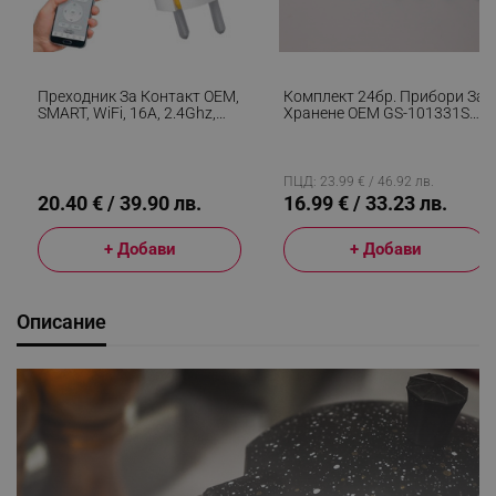
Преходник За Контакт OEM,
Комплект 24бр. Прибори За
SMART, WiFi, 16А, 2.4Ghz,
Хранене OEM GS-101331S2,
1T1R, Мониторинг На
За 6 Души, Неръждаема
Електроенергията, Бял
Стомана 410, Сребрист
Металик
ПЦД: 23.99 € / 46.92 лв.
20.40 € / 39.90 лв.
16.99 € / 33.23 лв.
+ Добави
+ Добави
Описание