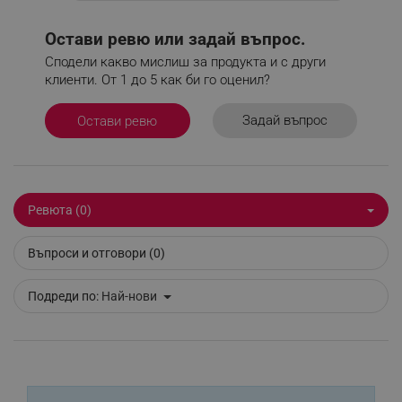
Google Privacy Policy
Остави ревю или задай въпрос.
Сподели какво мислиш за продукта и с други
_sgf_test_mode
.alleop.bg
клиенти. От 1 до 5 как би го оценил?
Задай въпрос
Остави ревю
_sgf_tracking
.alleop.bg
Ревюта (0)
Въпроси и отговори (0)
_sgf_delayed_actions,
.alleop.bg
Подреди по:
Най-нови
_sgf_delayed_campaigns
.alleop.bg