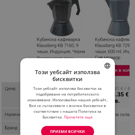
Кубинска кафеварка
Кубинска кафевар
Klausberg KB 7160, 9
Klausberg KB 7298, 
чаши, Индукция, Черна
чаши, 600 ml, Инду
Сив мрамор
Разглеждате този
продукт
Добави в количка
Добави в коли
Този уебсайт използва
бисквитки
BULGARIAN
Цена
ПЦД: 20.40 € / 39.90
ПЦД: 25.51 € / 49
Този уебсайт използва бисквитки за
ROMANIAN
14.99 € /
18.35 € /
подобряване на потребителското
лв.
лв.
29.32 лв.
35.89 лв.
изживяване. Използвайки нашия уебсайт,
Вие се съгласявате с всички бисквитки в
съответствие с нашата Политика за
Наличност
Налично на склад
Налично на склад
Бисквитки.
Прочетете още
Бранд
Klausberg
Klausberg
ПРИЕМИ ВСИЧКИ