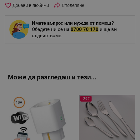
favorite_border
Споделяне
Имате въпрос или нужда от помощ?
Обадете ни се на
0700 70 170
и ще ви
съдействаме.
Може да разгледаш и тези...
-29%