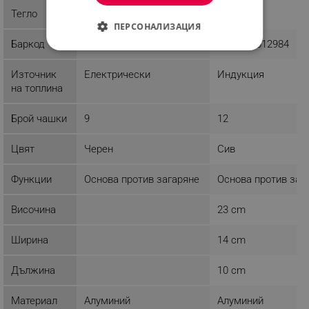
Тегло
0.9 kg
0.2 kg
ПЕРСОНАЛИЗАЦИЯ
Баркод
5902666611604
5902666612984
СТРОГО НЕОБХОДИМО
Източник
Електрически
Индукция
ЕФЕКТИВНОСТ
на топлина
ТАРГЕТИРАНЕ
Брой чашки
9
12
ФУНКЦИОНАЛНОСТ
Цвят
Черен
Сив
НЕКЛАСИФИЦИРАНИ
Функции
Основа против загаряне
Основа против заг
Височина
23 cm
Строго необходимо
Ефективност
Ширина
14 cm
Таргетиране
Функционалност
Некласифицирани
Дължина
10 cm
Строго необходимите бисквитки позволяват
Материал
Алуминий
Алуминий
основната функционалност на уебсайта, като