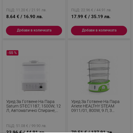
ПЦД: 11.20 € / 21.91 лв.
ПЦД: 22.96 € / 44.91 лв.
8.64 € / 16.90 лв.
17.99 € / 35.19 лв.
Добави в количката
Добави в количката
-55 %
Уред За Готвене На Пара
Уред За Готвене На Пара
Saturn ST-EC1187, 1500W, 12
Ariete HEALTHY STEAM
Л, Автоматично Спиране,
0911/01, 800W, 9 Л, 3
Индикатор За Ниво На
Кошници, Таймер, Външно
Водата, Бял
Пълнене, Бял/зелен
ПЦД: 51.08 € / 99.90 лв.
22.96 € / 44.91 лв.
70.51 € / 137.91 лв.