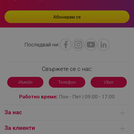
_sgf_delayed_actions,
.alleop.bg
Последвай ни:
_sgf_delayed_campaigns
.alleop.bg
Свържете се с нас:
Имейл
Телефон
Viber
Работно време:
Пон - Пет | 09:00 - 17:00
_sgf_npq
.alleop.bg
За нас
Кои сме ние
_sgf_clicked_banners
.alleop.bg
За клиенти
Контакти