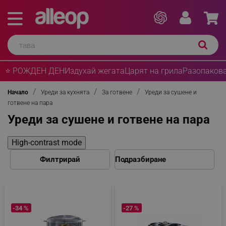
⭐ РОЖДЕН ДЕН
Издухай жегата
Царят на грила
Разопакова
Начало
Уреди за кухнята
За готвене
Уреди за сушене и
готвене на пара
Уреди за сушене и готвене на пара
High-contrast mode
Филтрирай
-34 %
-27 %