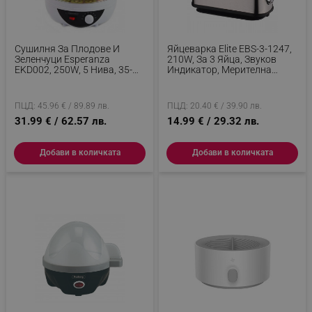
Сушилня За Плодове И
Яйцеварка Elite EBS-3-1247,
Зеленчуци Esperanza
210W, За 3 Яйца, Звуков
EKD002, 250W, 5 Нива, 35-
Индикатор, Мерителна
70C, Вентилатор, Термостат,
Чаша, Инокс
Бял
ПЦД: 45.96 € / 89.89 лв.
ПЦД: 20.40 € / 39.90 лв.
31.99 € / 62.57 лв.
14.99 € / 29.32 лв.
Добави в количката
Добави в количката