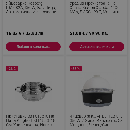
Яйцеварка Rosberg
Уред За Пречистване На
R51982A, 350W, За 7 Яйца,
Храна Xiaomi Xiaoda, 4400
Автоматично Икзлючване
MAh, 5-35C, IPX7, Магнитно
Със Сигнал, Черен
Зареждане, Стерилизация
99.99%, Премахване На
Пестициди 94.8%, Бял
16.82 € / 32.90 лв.
51.08 € / 99.90 лв.
Добави в количката
Добави в количката
-23 %
-22 %
Приставка За Готвене На
Яйцеварка KUMTEL HEB-01,
Пара Kinghoff KH 1533, 18
350W, 7 Яйца, Индикатор За
См, Универсална, Инокс
Мощност, Черен/сив