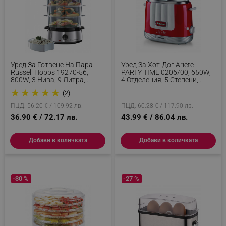
Уред За Готвене На Пара
Уред За Хот-Дог Ariete
Russell Hobbs 19270-56,
PARTY TIME 0206/00, 650W,
800W, 3 Нива, 9 Литра,
4 Отделения, 5 Степени,
Таймер 60 Мин, Инокс
Стоп Функция, Червен
★
★
★
★
★
(2)
ПЦД: 56.20 € / 109.92 лв.
ПЦД: 60.28 € / 117.90 лв.
36.90 € / 72.17 лв.
43.99 € / 86.04 лв.
Добави в количката
Добави в количката
-30 %
-27 %