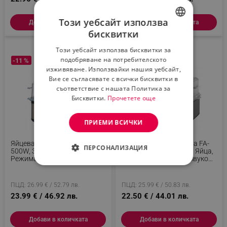
Този уебсайт използва
Добави в количката
Добави в количката
бисквитки
BULGARIAN
Този уебсайт използва бисквитки за
ROMANIAN
подобряване на потребителското
-11 %
-13 %
изживяване. Използвайки нашия уебсайт,
Вие се съгласявате с всички бисквитки в
съответствие с нашата Политика за
Бисквитки.
Прочетете още
ПРИЕМИ ВСИЧКИ
Яйцеварка Elite EBS-8-1246,
Яйцеварка First Austria FA-
ПЕРСОНАЛИЗАЦИЯ
500W, За 8 Яйца, Таймер С 3
5115-3-GR, 500W, За 8 Яйца,
Режима, Звуков Сигнал,
Таймер С 3 Режима, Звуков
Инокс
Сигнал, Тъмносив
СТРОГО НЕОБХОДИМО
ПЦД: 26.99 € / 52.79 лв.
ПЦД: 25.99 € / 50.83 лв.
ЕФЕКТИВНОСТ
23.99 € / 46.92 лв.
22.50 € / 44.01 лв.
ТАРГЕТИРАНЕ
Добави в количката
Добави в количката