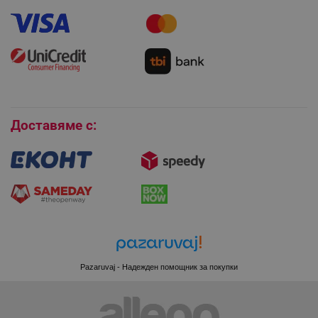
Гаранция и сервиз
Как да използвам промокод?
Монтаж на климатици
Как да се абонирам за имейл бюлетина?
Условия за връщане
Покупки на изплащане
Бисквитки
Доставяме с:
XSRF-TOKEN
promo.alleop.bg
PHPSESSID
PHP.net
www.alleop.bg
Pazaruvaj - Надежден помощник за покупки