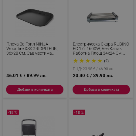
Плоча За Грил NINJA
Електрическа Скара RUBINO
Woodfire XSKGRIDPLTEUK,
ЕС 1.6, 1600W, Без Капак,
36х28 См, Съвместима
Работна Площ 34х24 См,
Серия OG700, Незалепващо
Сив/Шагрен
★
★
★
★
★
(2)
Покритие, Керамика, Черен
ПЦД: 23.98 € / 46.90 лв.
46.01 € / 89.99 лв.
20.40 € / 39.90 лв.
Добави в количката
Добави в количката
-15 %
-13 %