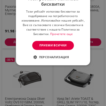
бисквитки
BULGARIAN
Разопакован:
Парти Грил Crown ESG800A,
Мултифункционална
800W, Тавичка За Мазнина,
Този уебсайт използва бисквитки за
Електрическа Скара Beper
Сребрист
ROMANIAN
подобряване на потребителското
P101CUD500 4в1, 1000 W, 4
изживяване. Използвайки нашия уебсайт,
Зони, Незалепваща, Червен/
Бял
Вие се съгласявате с всички бисквитки в
съответствие с нашата Политика за
91.98 € / 179.90 лв.
16.31 € / 31.90 лв.
Бисквитки.
Прочетете още
Добави в количката
Добави в количката
ПРИЕМИ ВСИЧКИ
ПЕРСОНАЛИЗАЦИЯ
-33 %
-10 %
СТРОГО НЕОБХОДИМО
ЕФЕКТИВНОСТ
ТАРГЕТИРАНЕ
ФУНКЦИОНАЛНОСТ
Електрическа Скара Oliver
Уред 3в1 Ariete TOAST &
Voltz OV51015BM, 2000W,
GRILL SLIM 1911/10, Тостер,
НЕКЛАСИФИЦИРАНИ
Оребрена И Гладка Зона,
Грил, Скара, 1000W, 230C,