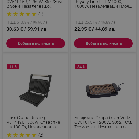
OV51015J, 1250W, 36x23см,
Royalty Line RL-PM1000,
2 Зони, Незалепващо
1000W, Незалепващи Плочи,
Покритие, Черен/оранжев
Червен
★
★
★
★
★
(1)
ПЦД: 51.08 € / 99.90 лв.
ПЦД: 25.51 € / 49.89 лв.
30.63 € / 59.91 лв.
22.95 € / 44.89 лв.
Добави в количката
Добави в количката
-11 %
-34 %
Грил Скара Rosberg
Бездимна Скара Oliver Voltz
R51442I, 1500W, Отваряне
OV51015P, 1200W, 30x21 См,
На 180 Гр, Незалепваща,
Термостат, Незалепващо
Тава За Мазнина, Инокс/
Покритие, Тава За Мазнина,
★
★
★
★
★
(2)
Черен
Черен/кафяв