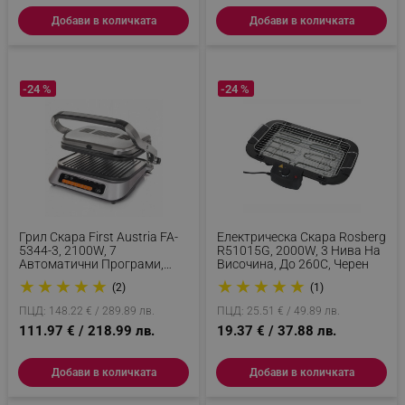
Добави в количката
Добави в количката
-24 %
-24 %
Грил Скара First Austria FA-
Електрическа Скара Rosberg
5344-3, 2100W, 7
R51015G, 2000W, 3 Нива На
Автоматични Програми,
Височина, До 260C, Черен
Свалящи Се Плочи,
★
★
★
★
★
★
★
★
★
★
(2)
(1)
Отваряне На 180 Градуса,
Инокс
ПЦД: 148.22 € / 289.89 лв.
ПЦД: 25.51 € / 49.89 лв.
111.97 € / 218.99 лв.
19.37 € / 37.88 лв.
Добави в количката
Добави в количката