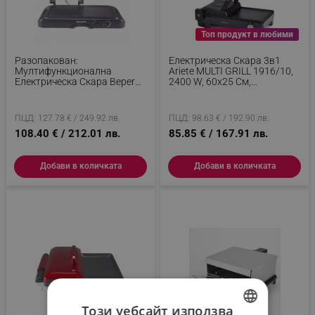
Топ продукт в любими
Разопакован:
Електрическа Скара 3в1
Мултифункционална
Ariete MULTI GRILL 1916/10,
Електрическа Скара Beper
2400 W, 60x25 См,
P101TOS501, 3в1, 1600W,
Разтегателна Повърхност,
Незалепващa, Черен
Термостат, Черен
ПЦД: 127.78 € / 249.92 лв.
ПЦД: 98.63 € / 192.90 лв.
108.40 € / 212.01 лв.
85.85 € / 167.91 лв.
Добави в количката
Добави в количката
Този уебсайт използва