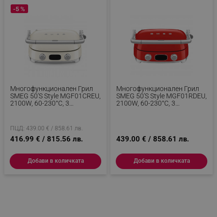
_sgf_rq
.alleop.bg
-5 %
segmentifyExtension
.alleop.bg
Многофункционален Грил
Многофункционален Грил
SMEG 50's Style MGF01CREU,
SMEG 50's Style MGF01RDEU,
2100W, 60-230°C, 3
2100W, 60-230°C, 3
Програми, Керамично
Програми, Керамично
Покритие, Тава За
Покритие, Тава За
sgfUserUpdateData
.alleop.bg
Отцеждане, Звуков Сигнал,
Отцеждане, Звуков Сигнал,
ПЦД: 439.00 € / 858.61 лв.
Таймер, Крем
Таймер, Червен
416.99 € / 815.56 лв.
439.00 € / 858.61 лв.
Добави в количката
Добави в количката
rlv_h_fbp
.alleop.bg
rlv_
.alleop.bg
rlv_mode
.alleop.bg