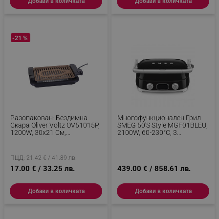
Добави в количката
Добави в количката
_sgf_delayed_actions,
.alleop.bg
-21 %
_sgf_delayed_campaigns
.alleop.bg
Разопакован: Бездимна
Многофункционален Грил
Скара Oliver Voltz OV51015P,
SMEG 50's Style MGF01BLEU,
1200W, 30x21 См,
2100W, 60-230°C, 3
_sgf_npq
.alleop.bg
Термостат, Незалепващо
Програми, Керамично
Покритие, Тава За Мазнина,
Покритие, Тава За
Черен/кафяв
Отцеждане, Звуков Сигнал,
ПЦД: 21.42 € / 41.89 лв.
Таймер, Черен
17.00 € / 33.25 лв.
439.00 € / 858.61 лв.
_sgf_clicked_banners
.alleop.bg
Добави в количката
Добави в количката