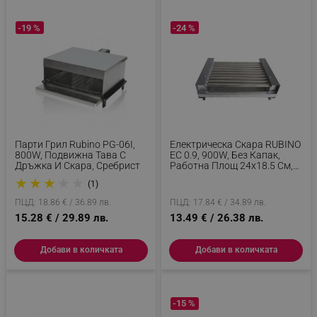
-19 %
-24 %
Парти Грил Rubino PG-06I,
Електрическа Скара RUBINO
800W, Подвижна Тава С
ЕС 0.9, 900W, Без Капак,
Дръжка И Скара, Сребрист
Работна Площ 24х18.5 См,
Сив/шагрен
★
★
★
★
★
(1)
ПЦД: 18.86 € / 36.89 лв.
ПЦД: 17.84 € / 34.89 лв.
15.28 € / 29.89 лв.
13.49 € / 26.38 лв.
Добави в количката
Добави в количката
-15 %