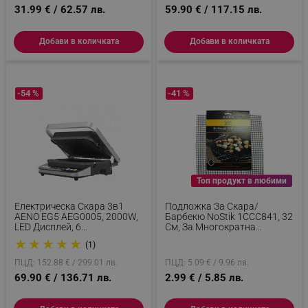
_sgf_user_id
.alleop.bg
31.99 € / 62.57 лв.
59.90 € / 117.15 лв.
Добави в количката
Добави в количката
_sgf_session_id
.alleop.bg
-54 %
-41 %
_sgf_push_permission_asked
.alleop.bg
Google Privacy Policy
Топ продукт в любими
_sgf_test_mode
.alleop.bg
Електрическа Скара 3в1
Подложка За Скара/
AENO EG5 AEG0005, 2000W,
Барбекю NoStik 1CCC841, 32
LED Дисплей, 6
См, За Многократна
Автоматични Програми, 180
Употреба, Термоустойчива
★
★
★
★
★
(1)
Градусово Разгъване,
До 260 Градуса, Черен
Инокс
_sgf_tracking
.alleop.bg
ПЦД: 152.88 € / 299.01 лв.
ПЦД: 5.09 € / 9.96 лв.
69.90 € / 136.71 лв.
2.99 € / 5.85 лв.