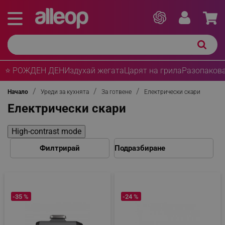
⭐ РОЖДЕН ДЕН
Издухай жегата
Царят на грила
Разопакова
Начало
Уреди за кухнята
За готвене
Електрически скари
Електрически скари
High-contrast mode
Филтрирай
-35 %
-24 %