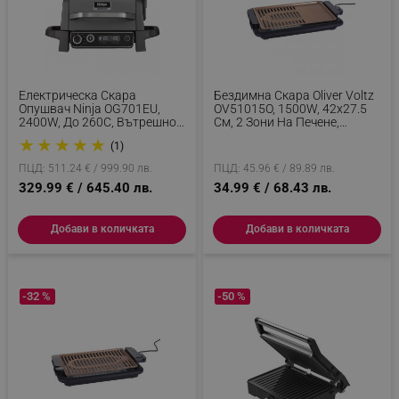
Електрическа Скара
Бездимна Скара Oliver Voltz
Опушвач Ninja OG701EU,
OV51015O, 1500W, 42x27.5
2400W, До 260C, Вътрешно
См, 2 Зони На Печене,
Аминово Керамично
Незалепващо Покритие,
★
★
★
★
★
(1)
Покритие, Woodfire, Сив
Термостат, Черен/кафяв
ПЦД: 511.24 € / 999.90 лв.
ПЦД: 45.96 € / 89.89 лв.
329.99 € / 645.40 лв.
34.99 € / 68.43 лв.
Добави в количката
Добави в количката
-32 %
-50 %