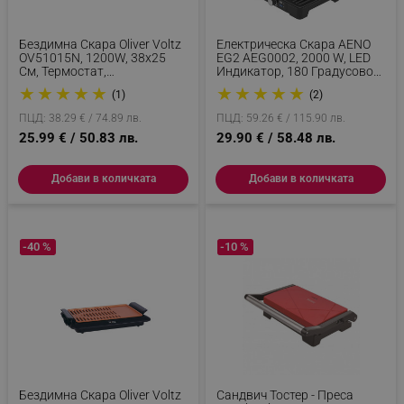
Бездимна Скара Oliver Voltz
Електрическа Скара AENO
OV51015N, 1200W, 38x25
EG2 AEG0002, 2000 W, LED
См, Термостат,
Индикатор, 180 Градусово
Незалепващо Покритие,
Разгъване, Незалепващо
★
★
★
★
★
★
★
★
★
★
(1)
(2)
Тава За Мазнина, Черен/
Покритие, Инокс
Кафяв
ПЦД: 38.29 € / 74.89 лв.
ПЦД: 59.26 € / 115.90 лв.
25.99 € / 50.83 лв.
29.90 € / 58.48 лв.
Добави в количката
Добави в количката
-40 %
-10 %
Бездимна Скара Oliver Voltz
Сандвич Тостер - Преса