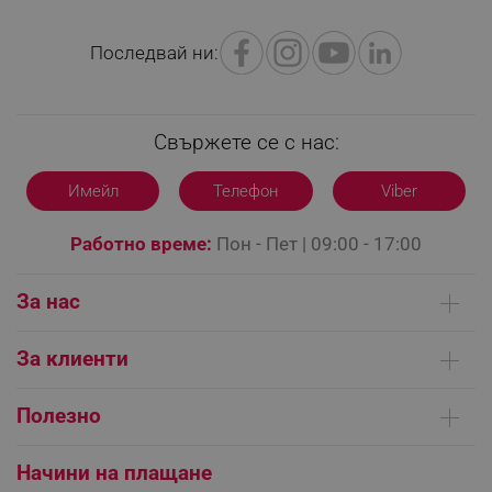
PHPSESSID
PHP.net
editor.alleop.bg
Последвай ни:
Свържете се с нас:
Имейл
Телефон
Viber
Работно време:
Пон - Пет | 09:00 - 17:00
За нас
Кои сме ние
За клиенти
Контакти
Доставка на поръчки
Сервизни центрове
Полезно
Начини на плащане
Общи условия на сайта
FAQ | Чести въпроси
Платформа за ОРС
Начини на плащане
CookieScriptConsent
CookieScript
.alleop.bg
Как да направя поръчка?