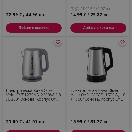
_sgf_session_id
.alleop.bg
ПЦД: 21.00 € / 41.07 лв.
22.99 € / 44.96 лв.
14.99 € / 29.32 лв.
_sgf_push_permission_asked
.alleop.bg
Добави в количка
Добави в количка
Google Privacy Policy
favorite_border
favorite_border
favorite_border
favorite_border
_sgf_test_mode
.alleop.bg
_sgf_tracking
.alleop.bg
Електрическа Кана Oliver
Електрическа Кана Oliver
Voltz OV51230AC, 2200W, 1.8
Voltz OV51230AB, 1500W, 1.8
Л, 360° Основа, Корпус От
Л, 360° Основа, Корпус От
Неръждаема Стомана,
Неръждаема Стомана,
Сребрист
Инокс/черен
21.00 € / 41.07 лв.
15.99 € / 31.27 лв.
_sgf_delayed_actions,
.alleop.bg