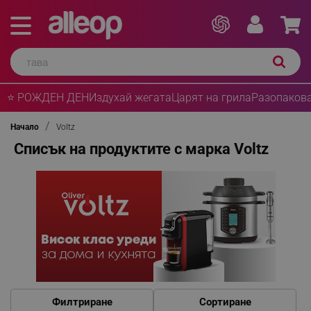
⭐ РОЖДЕН ДЕН
Издухай жегата
Царят на грила
Разопакова
Начало
Voltz
Списък на продуктите с марка Voltz
Филтриране
Сортиране