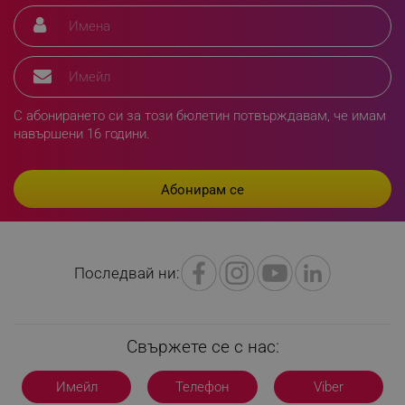
XSRF-TOKEN
promo.alleop.bg
С абонирането си за този бюлетин потвърждавам, че имам
навършени 16 години.
PHPSESSID
PHP.net
www.alleop.bg
Последвай ни:
Свържете се с нас:
Имейл
Телефон
Viber