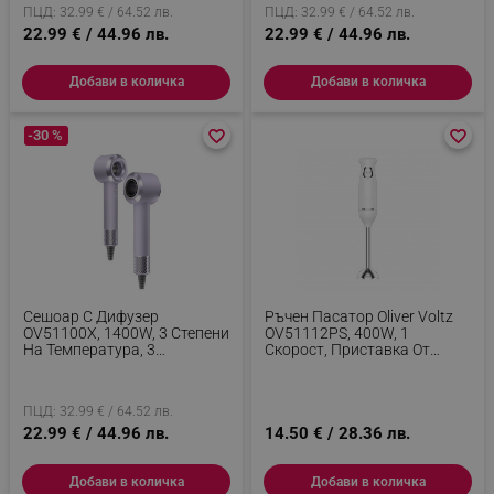
ПЦД: 32.99 € / 64.52 лв.
ПЦД: 32.99 € / 64.52 лв.
22.99 € / 44.96 лв.
22.99 € / 44.96 лв.
Добави в количка
Добави в количка
-30 %
favorite_border
favorite_border
favorite_border
favorite_border
Сешоар С Дифузер
Ръчен Пасатор Oliver Voltz
OV51100X, 1400W, 3 Степени
OV51112PS, 400W, 1
На Температура, 3
Скорост, Приставка От
Скорости, Магнитни
Неръждаема Стомана, Бял
Приставки, Лилав
ПЦД: 32.99 € / 64.52 лв.
22.99 € / 44.96 лв.
14.50 € / 28.36 лв.
Добави в количка
Добави в количка