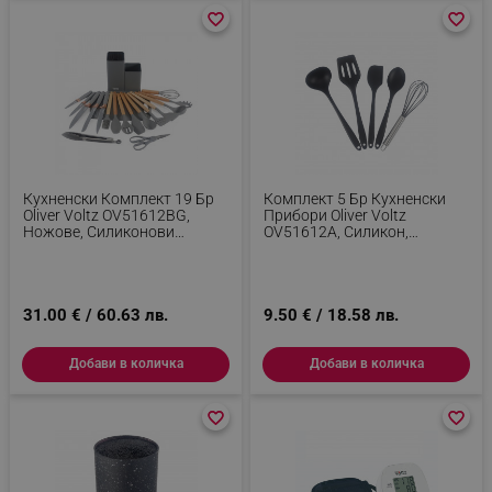
favorite_border
favorite_border
favorite_border
favorite_border
Кухненски Комплект 19 Бр
Комплект 5 Бр Кухненски
Oliver Voltz OV51612BG,
Прибори Oliver Voltz
Ножове, Силиконови
OV51612A, Силикон,
Прибори, Органайзер,
Устойчив На Високи
Дъска, Сив
Температури, Черен
31.00 € / 60.63 лв.
9.50 € / 18.58 лв.
Добави в количка
Добави в количка
favorite_border
favorite_border
favorite_border
favorite_border