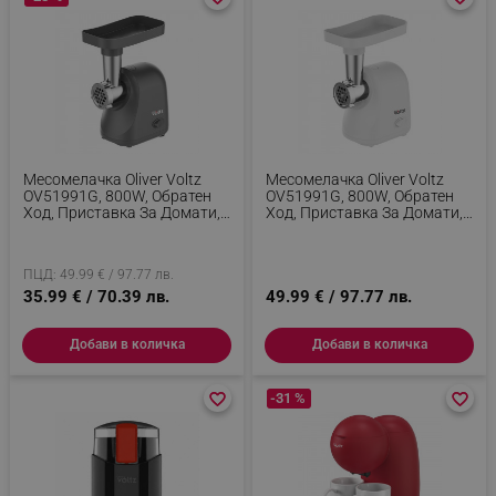
Месомелачка Oliver Voltz
Месомелачка Oliver Voltz
OV51991G, 800W, Обратен
OV51991G, 800W, Обратен
Ход, Приставка За Домати,
Ход, Приставка За Домати,
Приставки 5 И 7 Мм,
Приставки 5 И 7 Мм,
Неръждаема Стомана,
Неръждаема Стомана, Бял
Тъмносив
ПЦД: 49.99 € / 97.77 лв.
35.99 € / 70.39 лв.
49.99 € / 97.77 лв.
Добави в количка
Добави в количка
favorite_border
favorite_border
-31 %
favorite_border
favorite_border