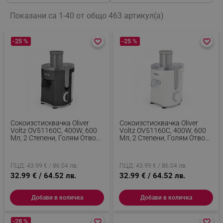
Показани са 1-40 от общо 463 артикул(а)
-25 %
favorite_border
favorite_border
-25 %
favorite_border
favorite_border
Сокоизстисквачка Oliver
Сокоизстисквачка Oliver
Voltz OV51160C, 400W, 600
Voltz OV51160C, 400W, 600
Мл, 2 Степени, Голям Отвор,
Мл, 2 Степени, Голям Отвор,
Контейнер За Отпадъци,
Контейнер За Отпадъци,
Тиха, Черен
Тиха, Бял
ПЦД: 43.99 € / 86.04 лв.
ПЦД: 43.99 € / 86.04 лв.
32.99 € / 64.52 лв.
32.99 € / 64.52 лв.
Добави в количка
Добави в количка
-28 %
favorite_border
favorite_border
favorite_border
favorite_border