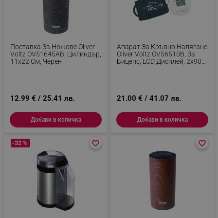
Поставка За Ножове Oliver
Апарат За Кръвно Налягане
Voltz OV51645AB, Цилиндър,
Oliver Voltz OV56510B, За
11х22 См, Черен
Бицепс, LCD Дисплей, 2х90
Позиции Памет, Бял
12.99 € / 25.41 лв.
21.00 € / 41.07 лв.
Добави в количка
Добави в количка
-32 %
favorite_border
favorite_border
favorite_border
favorite_border