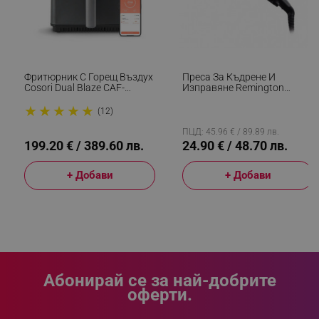
Фритюрник С Горещ Въздух
Преса За Къдрене И
Cosori Dual Blaze CAF-
Изправяне Remington
P681S, 1700 W, 6.4 Л, 12
S6500 Sleek And Curl,
★
★
★
★
★
Програми, 360 ThermoIQ,
Керамика, Загряване: 15
(12)
Двойни Нагреватели, Черен
Секунди, 150-230C,
Златист/черен
ПЦД: 45.96 € / 89.89 лв.
199.20 € / 389.60 лв.
24.90 € / 48.70 лв.
+ Добави
+ Добави
CookieScriptConsent
CookieScript
.alleop.bg
Абонирай се за най-добрите
оферти.