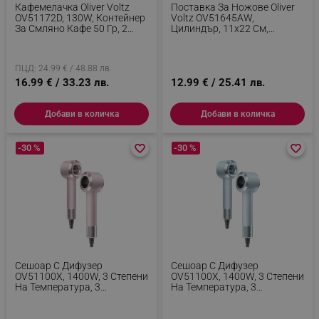
Кафемелачка Oliver Voltz
Поставка За Ножове Oliver
OV51172D, 130W, Контейнер
Voltz OV51645AW,
За Смляно Кафе 50 Гр, 2
Цилиндър, 11х22 См,
Филтъра За Фино И Едро
Дървесен
Кафе, Черен/Сребрист
ПЦД: 24.99 € / 48.88 лв.
16.99 € / 33.23 лв.
12.99 € / 25.41 лв.
Добави в количка
Добави в количка
-30 %
favorite_border
favorite_border
-30 %
favorite_border
favorite_border
Сешоар С Дифузер
Сешоар С Дифузер
OV51100X, 1400W, 3 Степени
OV51100X, 1400W, 3 Степени
На Температура, 3
На Температура, 3
Скорости, Магнитни
Скорости, Магнитни
Приставки, Розов
Приставки, Зелен