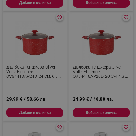
Добави в количка
Добави в количка
favorite_border
favorite_border
favorite_border
favorite_border
_sgf_delayed_campaigns
.alleop.bg
_sgf_npq
.alleop.bg
Дълбока Тенджера Oliver
Дълбока Тенджера Oliver
Voltz Florence
Voltz Florence
OV54418AP24D, 24 См, 6.5 Л,
OV54418AP20D, 20 См, 4.3 Л,
Мраморно Покритие, Без
Мраморно Покритие, Без
_sgf_clicked_banners
.alleop.bg
PFOA, Индукция, Червен
PFOA, Индукция, Червен
29.99 € / 58.66 лв.
24.99 € / 48.88 лв.
_sgf_rq
.alleop.bg
Добави в количка
Добави в количка
favorite_border
favorite_border
favorite_border
favorite_border