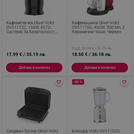
Кафемелачка Oliver Voltz
Кафемашина Oliver Voltz
OV51172C, 150W, 60 Гр,
OV51170G, 450W, 300 Мл, 2
Система За Безопасност,
Керамични Чаши, Червен
Стоманени Ножове, Черен
ПЦД: 26.99 € / 52.79 лв.
17.99 € / 35.19 лв.
18.50 € / 36.18 лв.
Добави в количка
Добави в количка
favorite_border
favorite_border
-30 %
favorite_border
favorite_border
Сандвич Тостер Oliver Voltz
Блендер Voltz OV51162G,