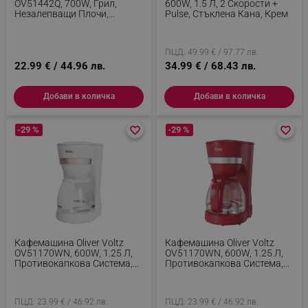
OV51442Q, 700W, Грил,
600W, 1.5 Л, 2 Скорости +
Незалепващи Плочи,
Pulse, Стъклена Кана, Крем
Отваряне На 105°, Черен
ПЦД: 49.99 € / 97.77 лв.
22.99 € / 44.96 лв.
34.99 € / 68.43 лв.
Добави в количка
Добави в количка
-29 %
favorite_border
favorite_border
-29 %
favorite_border
favorite_border
Кафемашина Oliver Voltz
Кафемашина Oliver Voltz
OV51170WN, 600W, 1.25 Л,
OV51170WN, 600W, 1.25 Л,
Противокапкова Система,
Противокапкова Система,
Прозрачен Резервоар За
Прозрачен Резервоар За
Вода, Бял
Вода, Червен
ПЦД: 23.99 € / 46.92 лв.
ПЦД: 23.99 € / 46.92 лв.