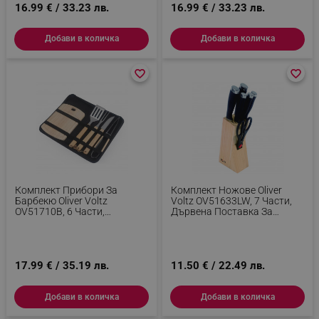
16.99 € / 33.23 лв.
16.99 € / 33.23 лв.
Добави в количка
Добави в количка
favorite_border
favorite_border
favorite_border
favorite_border
Комплект Прибори За
Комплект Ножове Oliver
Барбекю Oliver Voltz
Voltz OV51633LW, 7 Части,
OV51710B, 6 Части,
Дървена Поставка За
Неръждаема Стомана,
Съхранение, Дървесен
Чанта За Съхранение, Черен
17.99 € / 35.19 лв.
11.50 € / 22.49 лв.
Добави в количка
Добави в количка