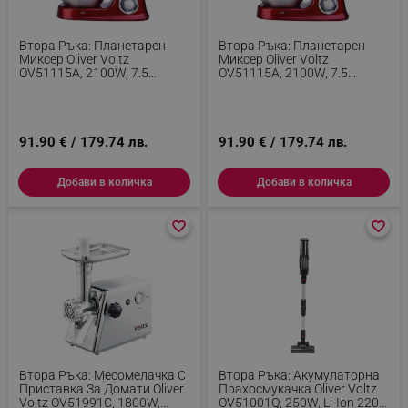
rlv_iv
.alleop.bg
rlv_e_pt
.alleop.bg
Втора Ръка: Планетарен
Втора Ръка: Планетарен
Миксер Oliver Voltz
Миксер Oliver Voltz
rlv_e
.alleop.bg
OV51115A, 2100W, 7.5
OV51115A, 2100W, 7.5
Литра, 6 Скорости + Pulse, 3
Литра, 6 Скорости + Pulse, 3
rlv_h_profile
.alleop.bg
Бъркалки, Червен
Бъркалки, Червен
rlv_h_cart
.alleop.bg
91.90 € / 179.74 лв.
91.90 € / 179.74 лв.
rlv_h_wish
.alleop.bg
rlv_impersonate_p
.alleop.bg
Добави в количка
Добави в количка
rlv_endpoint
.alleop.bg
favorite_border
favorite_border
favorite_border
favorite_border
rlv_hashes
.alleop.bg
rlv_first_session
.alleop.bg
rlv_rid
.alleop.bg
rlv_rpid
.alleop.bg
rlv_rpos
.alleop.bg
rlv_bid
.alleop.bg
Втора Ръка: Месомелачка С
Втора Ръка: Акумулаторна
rlv_odid
.alleop.bg
Приставка За Домати Oliver
Прахосмукачка Oliver Voltz
Voltz OV51991C, 1800W,
OV51001Q, 250W, Li-Ion 2200