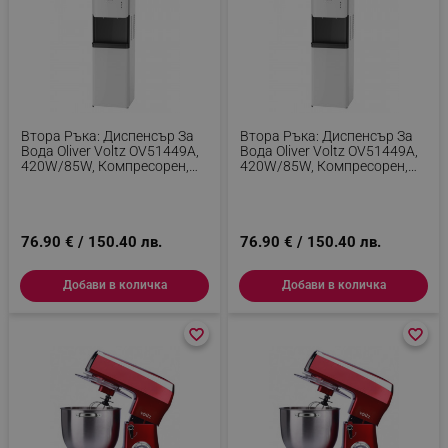
segmentifyExtension
.alleop.bg
Втора Ръка: Диспенсър За
Втора Ръка: Диспенсър За
sgfUserUpdateData
.alleop.bg
Вода Oliver Voltz OV51449A,
Вода Oliver Voltz OV51449A,
420W/85W, Компресорен,
420W/85W, Компресорен,
Защита От Деца, Бял
Защита От Деца, Бял
76.90 € / 150.40 лв.
76.90 € / 150.40 лв.
Добави в количка
Добави в количка
rlv_h_fbp
.alleop.bg
rlv_
.alleop.bg
favorite_border
favorite_border
favorite_border
favorite_border
rlv_mode
.alleop.bg
rlv_p
.alleop.bg
rlv_g
.alleop.bg
rlv_s
.alleop.bg