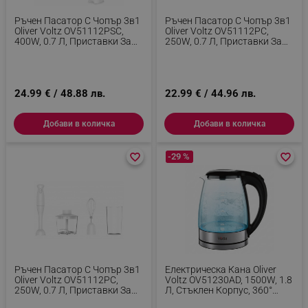
Таргетиране
Функционалност
Ръчен Пасатор С Чопър 3в1
Ръчен Пасатор С Чопър 3в1
Некласифицирани
Oliver Voltz OV51112PSC,
Oliver Voltz OV51112PC,
400W, 0.7 Л, Приставки За
250W, 0.7 Л, Приставки За
Пасиране И Разбиване, Бял
Пасиране И Разбиване,
Строго необходимите бисквитки позволяват
Черен
основната функционалност на уебсайта, като
потребителско влизане и управление на
акаунта. Уебсайтът не може да се използва
24.99 € / 48.88 лв.
22.99 € / 44.96 лв.
правилно без строго необходими бисквитки.
Provider /
Добави в количка
Добави в количка
Име
Домейн
click_code_ps
.alleop.bg
favorite_border
favorite_border
-29 %
favorite_border
favorite_border
_nzm_nosubscribe_92166-7699
.alleop.bg
_nzm_idnl_92166-7699
.alleop.bg
_nzm_noid_92166-7699
.alleop.bg
_nzm_id_92166-7699
.alleop.bg
_sgf_user_id
.alleop.bg
Ръчен Пасатор С Чопър 3в1
Електрическа Кана Oliver
Oliver Voltz OV51112PC,
Voltz OV51230AD, 1500W, 1.8
250W, 0.7 Л, Приставки За
Л, Стъклен Корпус, 360°
Пасиране И Разбиване, Бял
Основа, Инокс/черен