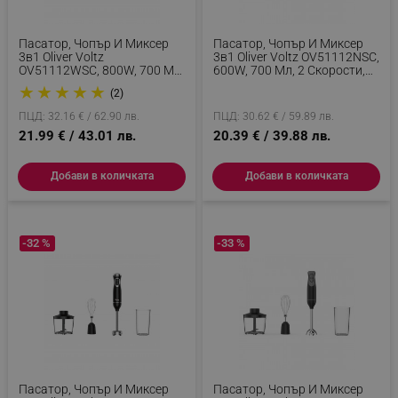
Пасатор, Чопър И Миксер
Пасатор, Чопър И Миксер
3в1 Oliver Voltz
3в1 Oliver Voltz OV51112NSC,
OV51112WSC, 800W, 700 Мл,
600W, 700 Мл, 2 Скорости,
2 Скорости, Острие И
Острие И Приставка За
★
★
★
★
★
(2)
Приставка За Разбъркване
Разбъркване От
От Неръждаема Стомана,
Неръждаема Стомана, Бял
ПЦД: 32.16 € / 62.90 лв.
ПЦД: 30.62 € / 59.89 лв.
Червен
21.99 € / 43.01 лв.
20.39 € / 39.88 лв.
Добави в количката
Добави в количката
-32 %
-33 %
Пасатор, Чопър И Миксер
Пасатор, Чопър И Миксер