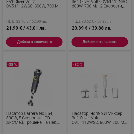
3в1 Oliver Voltz
3в1 Oliver Voltz OV51112NSC,
OV51112WSC, 800W, 700 Мл,
600W, 700 Мл, 2 Скорости,
2 Скорости, Острие И
Острие И Приставка За
Приставка За Разбъркване
Разбъркване От
От Неръждаема Стомана,
Неръждаема Стомана,
ПЦД: 32.16 € / 62.90 лв.
ПЦД: 30.62 € / 59.89 лв.
Черен
Черен
21.99 € / 43.01 лв.
20.39 € / 39.88 лв.
Добави в количката
Добави в количката
-38 %
-32 %
Пасатор Carrera No.554,
Пасатор, Чопър И Миксер
800W, 5 Скорости, LCD
3в1 Oliver Voltz
Дисплей, Трошене На Лед,
OV51112WSC, 800W, 700 Мл,
Иноксова Приставка, Сив
2 Скорости, Острие И
Приставка За Разбъркване