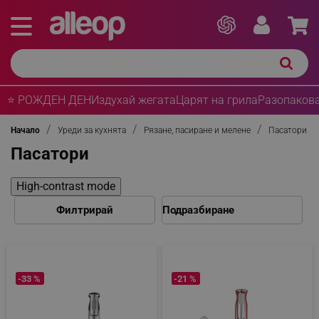
⭐ РОЖДЕН ДЕН
Издухай жегата
Царят на грила
Разопакова
Начало
Уреди за кухнята
Рязане, пасиране и мелене
Пасатори
Пасатори
High-contrast mode
Филтрирай
-33 %
-21 %