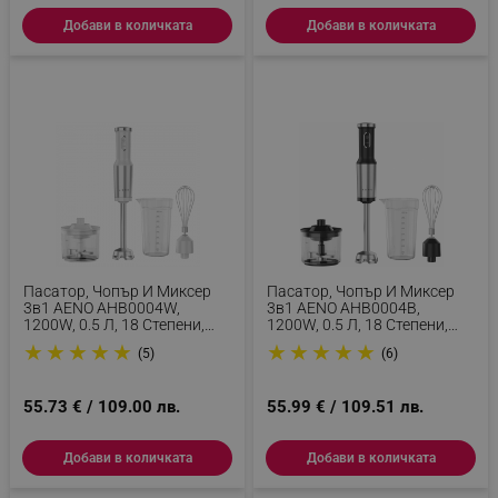
Добави в количката
Добави в количката
Пасатор, Чопър И Миксер
Пасатор, Чопър И Миксер
3в1 AENO AHB0004W,
3в1 AENO AHB0004B,
1200W, 0.5 Л, 18 Степени,
1200W, 0.5 Л, 18 Степени,
Турбо, DC Мотор, Бял/инокс
Турбо, DC Мотор, Черен/
★
★
★
★
★
★
★
★
★
★
(5)
(6)
Инокс
55.73 € / 109.00 лв.
55.99 € / 109.51 лв.
Добави в количката
Добави в количката