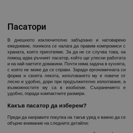
rlv_
.alleop.bg
rlv_mode
.alleop.bg
Пасатори
rlv_p
.alleop.bg
rlv_g
.alleop.bg
В днешното изключително забързано и натоварено 
rlv_s
.alleop.bg
ежедневие, понякога се налага да правим компромиси с 
rlv_iv
.alleop.bg
храната, която приготвяме. За да не се случва това, на 
помощ идва ръчният пасатор, който ще улесни работата 
rlv_e_pt
.alleop.bg
и на най-заетите домакини. Почти няма задача в кухнята, 
rlv_e
.alleop.bg
с която не може да се справи. Заради ергономичната си 
форма и своята лекота, използването му е повече от 
rlv_h_profile
.alleop.bg
лесно и удобно, дори при продължително използване, а 
rlv_h_cart
.alleop.bg
възможностите му са в изобилие. Съхранението е 
удобно, поради компактните размери.
rlv_h_wish
.alleop.bg
rlv_impersonate_p
.alleop.bg
Какъв пасатор да изберем?
rlv_endpoint
.alleop.bg
Преди да направите покупка на такъв уред е важно да се 
rlv_hashes
.alleop.bg
обърне внимание на следните детайли:
rlv_first_session
.alleop.bg