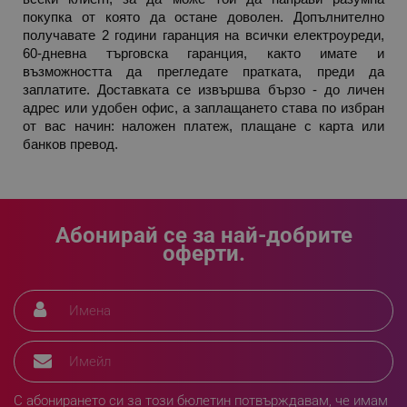
покупка от която да остане доволен. Допълнително 
получавате 2 години гаранция на всички електроуреди, 
CookieScriptConsent
CookieScript
.alleop.bg
60-дневна търговска гаранция, както имате и 
възможността да прегледате пратката, преди да 
заплатите. Доставката се извършва бързо - до личен 
адрес или удобен офис, а заплащането става по избран 
от вас начин: наложен платеж, плащане с карта или 
банков превод.
Абонирай се за най-добрите
XSRF-TOKEN
promo.alleop.bg
оферти.
PHPSESSID
PHP.net
www.alleop.bg
С абонирането си за този бюлетин потвърждавам, че имам