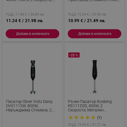
Черен
Бял/Оранжев
ПЦД: 17.84 € / 34.89 лв.
ПЦД: 15.29 € / 29.90 лв.
11.24 € / 21.98 лв.
10.99 € / 21.49 лв.
Добави в количката
Добави в количката
-25 %
Пасатор Oliver Voltz Daisy
Ръчен Пасатор Rosberg
OV51112W, 800W,
R51112OS, 400W, 2
Неръждаема Стомана, 2
Скорости, Метален
Скорости, Турбо, Черен
Подвижен Накрайник,
★
★
★
★
★
(1)
Черен
ПЦД: 15.99 € / 31.27 лв.