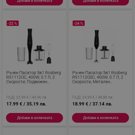
Добави в количката
Добави в количката
ФУНКЦИОНАЛНОСТ
НЕКЛАСИФИЦИРАНИ
-22 %
-24 %
Строго необходимо
Ефективност
Таргетиране
Функционалност
Некласифицирани
Строго необходимите бисквитки позволяват
Ръчен Пасатор 3в1 Rosberg
Ръчен Пасатор 3в1 Rosberg
основната функционалност на уебсайта, като
R51112OC, 400W, 0.7 Л, 2
R51112OSC, 400W, 0.7 Л, 2
потребителско влизане и управление на
Скорости, Подвижен
Скорости, Метален
акаунта. Уебсайтът не може да се използва
Накрайник, Приставка За
Подвижен Накрайник,
правилно без строго необходими бисквитки.
Разбиване, Черен
Приставка За Разбиване,
Черен
ПЦД: 22.99 € / 44.96 лв.
ПЦД: 24.99 € / 48.88 лв.
Provider /
Име
17.99 € / 35.19 лв.
18.99 € / 37.14 лв.
Домейн
click_code_ps
.alleop.bg
Добави в количката
Добави в количката
_nzm_nosubscribe_92166-7699
.alleop.bg
_nzm_idnl_92166-7699
.alleop.bg