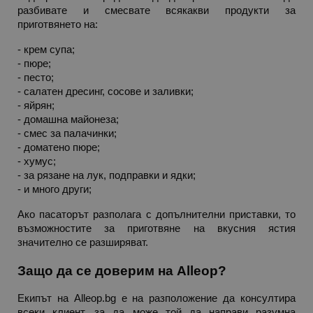
разбивате и смесвате всякакви продукти за 
приготвянето на:
- крем супа;
PHPSESSID
PHP.net
- пюре;
editor.alleop.bg
- песто;
- салатен дресинг, сосове и заливки;
- яйрян;
- домашна майонеза;
- смес за палачинки;
- доматено пюре;
- хумус;
- за рязане на лук, подправки и ядки;
- и много други;
Ако пасаторът разполага с допълнителни приставки, то 
възможностите за приготвяне на вкусния ястия 
значително се разширяват.
Защо да се доверим на Alleop?
Екипът на Alleop.bg е на разположение да консултира 
всеки клиент, за да може той да направи разумна 