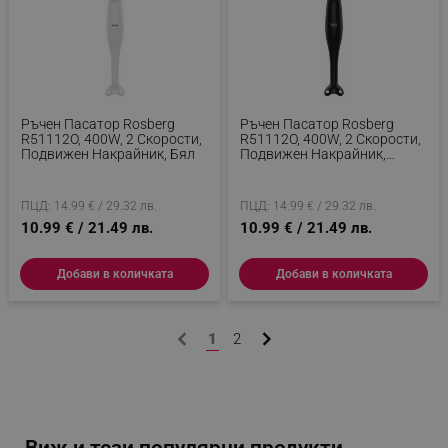
Ръчен Пасатор Rosberg
Ръчен Пасатор Rosberg
_sgf_delayed_actions,
.alleop.bg
R51112O, 400W, 2 Скорости,
R51112O, 400W, 2 Скорости,
Подвижен Накрайник, Бял
Подвижен Накрайник,
Черен
ПЦД: 14.99 € / 29.32 лв.
ПЦД: 14.99 € / 29.32 лв.
10.99 € / 21.49 лв.
10.99 € / 21.49 лв.
_sgf_delayed_campaigns
.alleop.bg
Добави в количката
Добави в количката
_sgf_npq
.alleop.bg
1
2
_sgf_clicked_banners
.alleop.bg