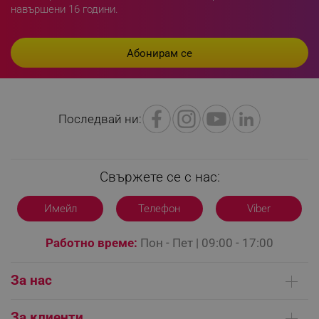
навършени 16 години.
Последвай ни:
Свържете се с нас:
Имейл
Телефон
Viber
Работно време:
Пон - Пет | 09:00 - 17:00
_GRECAPTCHA
Google LLC
За нас
www.google.com
Кои сме ние
За клиенти