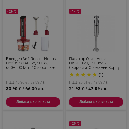
-26 %
-14 %
Блендер 3в1 Russell Hobbs
Пасатор Oliver Voltz
Desire 27140-56, 500W,
OV51112J, 1500W, 2
600+500 Мл, 2 Скорости +
Скорости, Стоманен Корпус
Пулс, Неръждаема
И Накрайник, Инокс
★
★
★
★
★
(1)
Стомана, Без BPA, Червен
ПЦД: 45.96 € / 89.89 лв.
ПЦД: 25.51 € / 49.89 лв.
33.90 € / 66.30 лв.
21.93 € / 42.89 лв.
Добави в количката
Добави в количката
-25 %