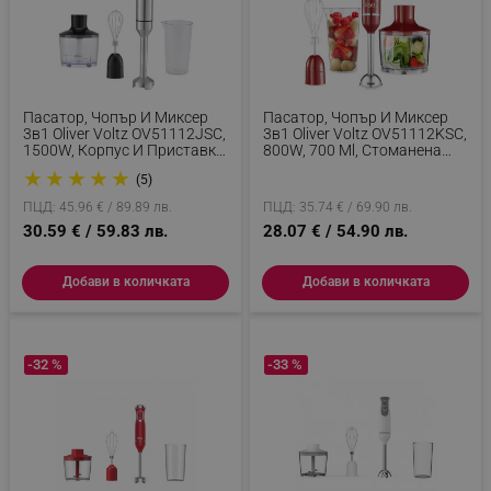
Пасатор, Чопър И Миксер
Пасатор, Чопър И Миксер
3в1 Oliver Voltz OV51112JSC,
3в1 Oliver Voltz OV51112KSC,
1500W, Корпус И Приставка
800W, 700 Ml, Стоманена
От Инокс, 2 Скорости,
Приставка, 2 Скорости,
★
★
★
★
★
(5)
Сребрист
Червен
ПЦД: 45.96 € / 89.89 лв.
ПЦД: 35.74 € / 69.90 лв.
30.59 € / 59.83 лв.
28.07 € / 54.90 лв.
Добави в количката
Добави в количката
-32 %
-33 %