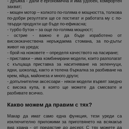
- дръжка - дали е ергономична и има удобен, комфортен 
rlv_rid
.alleop.bg
захват;
- мощен мотор – колкото по-голяма е мощността, толкова 
rlv_rpid
.alleop.bg
по-добри резултати ще се постигат и работата му с по-
rlv_rpos
.alleop.bg
твърди продукти ще бъде по-ефикасна;
rlv_bid
.alleop.bg
- турбо бутон – за още по-голяма мощност;
- острие - важно е да бъде изработено от 
rlv_odid
.alleop.bg
висококачествена неръждаема стомана, за по-дълъг 
_twoAttr
.alleop.bg
живот на уреда;
- брой на ножовете – определя качеството на пасиране;
__cf_bm
Cloudflare Inc.
- приставки – има комбинирани модели, които разполагат 
.pazaruvaj.com
с кълцаща приставка за наситняване на зеленчуци, 
ядки, шоколад, както и телена бъркалка за разбиване на 
крем, яйца, майонеза и много други;
- допълнителни аксесоари - някои модели вървят заедно 
с висока купа, в която ще можете да смесвате и 
разбивате всичко.
LaVisitorId_YWxsZW9wLmxhZGVzay5jb20v
.alleop.bg
Какво можем да правим с тях?
LaSID
Quality Unit LLC
www.alleop.bg
Макар да имат само една функция, тези уреди са 
изключително приложими за приготвянето на всякакъв 
вид храна - от предястие до десерт. С тях можете да 