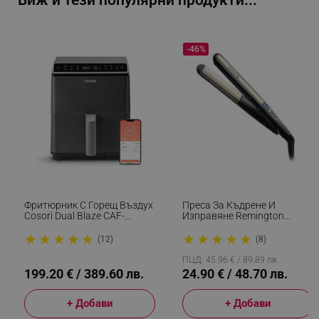
Виж и тези популярни продукти...
_sgf_rq
.alleop.bg
-46%
segmentifyExtension
.alleop.bg
Фритюрник С Горещ Въздух
Преса За Къдрене И
Cosori Dual Blaze CAF-
Изправяне Remington
sgfUserUpdateData
.alleop.bg
P681S, 1700 W, 6.4 Л, 12
S6500 Sleek And Curl,
★
★
★
★
★
★
★
★
★
★
Програми, 360 ThermoIQ,
Керамика, Загряване: 15
(12)
(8)
Двойни Нагреватели, Черен
Секунди, 150-230C,
Златист/черен
ПЦД: 45.96 € / 89.89 лв.
199.20 € / 389.60 лв.
24.90 € / 48.70 лв.
+ Добави
+ Добави
rlv_h_fbp
.alleop.bg