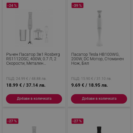
_nzm_noid_92166-7699
.alleop.bg
-24 %
-39 %
_nzm_id_92166-7699
.alleop.bg
_sgf_user_id
.alleop.bg
_sgf_session_id
.alleop.bg
Ръчен Пасатор 3в1 Rosberg
Пасатор Tesla HB100WG,
R51112OSC, 400W, 0.7 Л, 2
200W, DC Мотор, Стоманен
Скорости, Метален
Нож, Бял
Подвижен Накрайник,
_sgf_push_permission_asked
.alleop.bg
Приставка За Разбиване,
Бял
ПЦД: 24.99 € / 48.88 лв.
ПЦД: 15.90 € / 31.10 лв.
Google Privacy Policy
18.99 € / 37.14 лв.
9.69 € / 18.95 лв.
Добави в количката
Добави в количката
_sgf_test_mode
.alleop.bg
-27 %
-27 %
_sgf_tracking
.alleop.bg