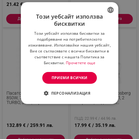
21.42 € / 41.89 лв.
11.99 € / 23.45 лв.
Този уебсайт използва
Добави в количката
Добави в количката
бисквитки
BULGARIAN
Този уебсайт използва бисквитки за
ROMANIAN
подобряване на потребителското
-22 %
изживяване. Използвайки нашия уебсайт,
Вие се съгласявате с всички бисквитки в
съответствие с нашата Политика за
Бисквитки.
Прочетете още
ПРИЕМИ ВСИЧКИ
Пасатор NINJA CI100EU,
Ръчен Пасатор 3в1 Rosberg
ПЕРСОНАЛИЗАЦИЯ
850W, 700ML, 5 Скорости,
R51112OC, 400W, 0.7 Л, 2
TURBO, 3 В 1, Черен
Скорости, Подвижен
СТРОГО НЕОБХОДИМО
Накрайник, Приставка За
Разбиване, Бял
ЕФЕКТИВНОСТ
ПЦД: 22.99 € / 44.96 лв.
132.89 € / 259.91 лв.
17.99 € / 35.19 лв.
ТАРГЕТИРАНЕ