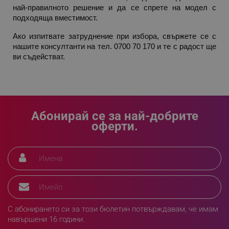
най-правилното решение и да се спрете на модел с 
CookieScriptConsent
CookieScript
подходяща вместимост.
.alleop.bg
Ако изпитвате затруднение при избора, свържете се с 
нашите консултанти на тел. 0700 70 170 и те с радост ще 
ви съдействат.
Абонирай се за най-добрите
оферти.
XSRF-TOKEN
promo.alleop.bg
PHPSESSID
PHP.net
С абонирането си за този бюлетин потвърждавам, че имам
www.alleop.bg
навършени 16 години.