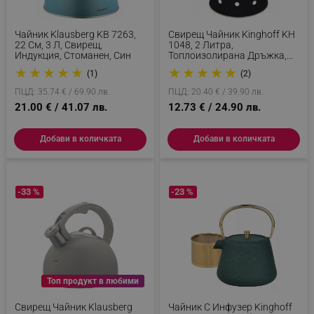
Чайник Klausberg KB 7263,
Свирещ Чайник Kinghoff KH
22 См, 3 Л, Свирещ,
1048, 2 Литра,
Индукция, Стоманен, Син
Топлоизолирана Дръжка,
Подходящ За Индукция,
★
★
★
★
★
★
★
★
★
★
(1)
(2)
Неръждаема Стомана,
Черен На Бели Точки
ПЦД: 35.74 € / 69.90 лв.
ПЦД: 20.40 € / 39.90 лв.
21.00 € / 41.07 лв.
12.73 € / 24.90 лв.
Добави в количката
Добави в количката
-33 %
-23 %
Топ продукт в любими
Свирещ Чайник Klausberg
Чайник С Инфузер Kinghoff