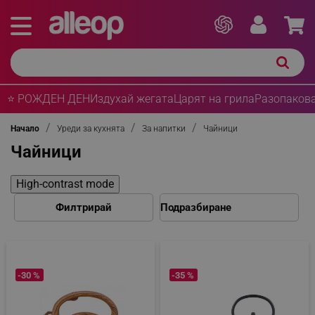
⭐ РОЖДЕН ДЕН
Издухай жегата
Царят на грила
Разопакова
Начало
Уреди за кухнята
За напитки
Чайници
Чайници
High-contrast mode
Филтрирай
-30 %
-35 %