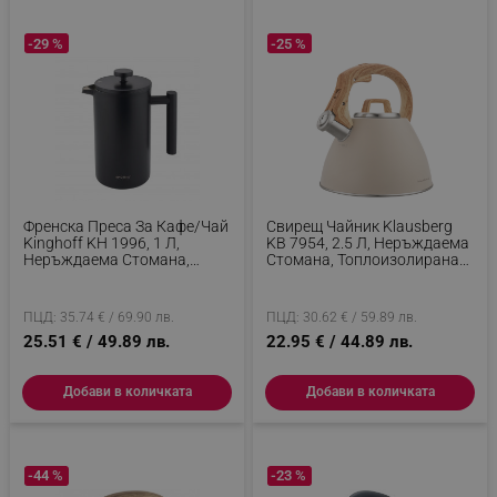
-29 %
-25 %
Френска Преса За Кафе/чай
Свирещ Чайник Klausberg
Kinghoff KH 1996, 1 Л,
KB 7954, 2.5 Л, Неръждаема
Неръждаема Стомана,
Стомана, Топлоизолирана
Двойни Стени, Черен
Дръжка С Дървесен Ефект,
Индукция, Бежов/кафяв
ПЦД: 35.74 € / 69.90 лв.
ПЦД: 30.62 € / 59.89 лв.
25.51 € / 49.89 лв.
22.95 € / 44.89 лв.
Добави в количката
Добави в количката
-44 %
-23 %