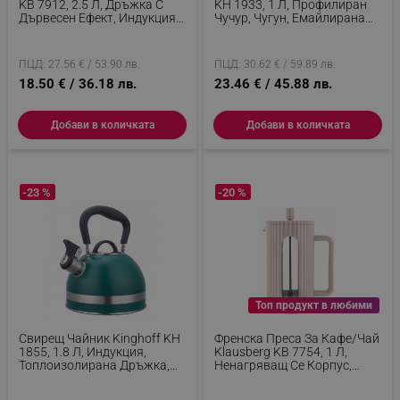
KB 7912, 2.5 Л, Дръжка С
KH 1933, 1 Л, Профилиран
Дървесен Ефект, Индукция,
Чучур, Чугун, Емайлирана
Светлосив
Вътрещност, Зелен
ПЦД: 27.56 € / 53.90 лв.
ПЦД: 30.62 € / 59.89 лв.
18.50 € / 36.18 лв.
23.46 € / 45.88 лв.
Добави в количката
Добави в количката
-23 %
-20 %
Топ продукт в любими
Свирещ Чайник Kinghoff KH
Френска Преса За Кафе/чай
1855, 1.8 Л, Индукция,
Klausberg KB 7754, 1 Л,
Топлоизолирана Дръжка,
Ненагряващ Се Корпус,
Зелен
Стъкло, Бежов