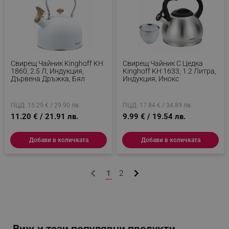
_sgf_delayed_actions,
.alleop.bg
Свирещ Чайник Kinghoff KH
Свирещ Чайник С Цедка
1860, 2.5 Л, Индукция,
Kinghoff KH 1633, 1.2 Литра,
Дървена Дръжка, Бял
Индукция, Инокс
ПЦД: 15.29 € / 29.90 лв.
ПЦД: 17.84 € / 34.89 лв.
_sgf_delayed_campaigns
.alleop.bg
11.20 € / 21.91 лв.
9.99 € / 19.54 лв.
Добави в количката
Добави в количката
_sgf_npq
.alleop.bg
1
2
_sgf_clicked_banners
.alleop.bg