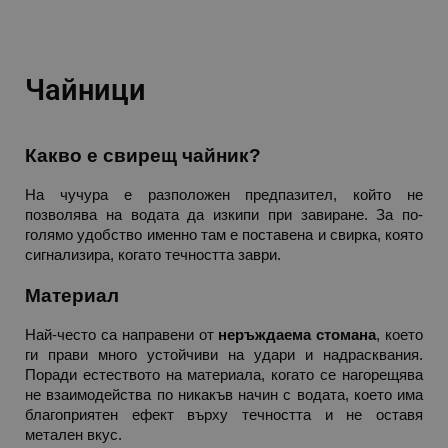
rlv_
.alleop.bg
rlv_mode
.alleop.bg
rlv_p
.alleop.bg
Чайници
rlv_g
.alleop.bg
rlv_s
.alleop.bg
Какво е свирещ чайник?
rlv_iv
.alleop.bg
rlv_e_pt
.alleop.bg
На чучура е разположен предпазител, който не 
позволява на водата да изкипи при завиране. За по-
rlv_e
.alleop.bg
голямо удобство именно там е поставена и свирка, която 
rlv_h_profile
.alleop.bg
сигнализира, когато течността заври.
rlv_h_cart
.alleop.bg
Материал
rlv_h_wish
.alleop.bg
rlv_impersonate_p
.alleop.bg
Най-често са направени от 
неръждаема стомана
, което 
ги прави много устойчиви на удари и надрасквания. 
rlv_endpoint
.alleop.bg
Поради естеството на материала, когато се нагорещява 
rlv_hashes
.alleop.bg
не взаимодейства по никакъв начин с водата, което има 
благоприятен ефект върху течността и не оставя 
rlv_first_session
.alleop.bg
метален вкус.
rlv_rid
.alleop.bg