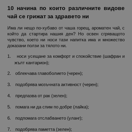
10 начина по които различните видове 
rlv_rpid
.alleop.bg
чай се грижат за здравето ни
rlv_rpos
.alleop.bg
rlv_bid
.alleop.bg
Има ли нещо по-хубаво от чаша горещ, ароматен чай, с 
който да стартира нашия ден? Но освен сгряващото 
rlv_odid
.alleop.bg
чувство, което ни носи тази напитка има и множество 
_twoAttr
.alleop.bg
доказани ползи за тялото ни.
__cf_bm
Cloudflare Inc.
.pazaruvaj.com
1.
носи усещане за комфорт и спокойствие (шафран и 
жълт кантарион);
2.
облекчава главоболието (черен);
3.
подобрява мозъчната активност (черен);
4.
предпазва от рак (зелен);
LaVisitorId_YWxsZW9wLmxhZGVzay5jb20v
.alleop.bg
5.
помага ни да спим по добре (лайка);
LaSID
Quality Unit LLC
www.alleop.bg
6.
подпомага отслабването (уланг);
7.
подобрява паметта (зелен);