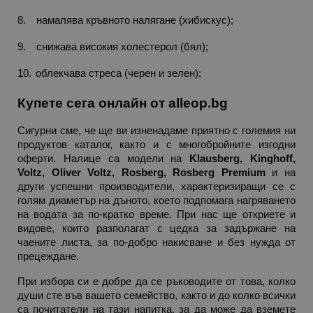
8.
намалява кръвното налягане (хибискус);
PHPSESSID
PHP.net
9.
снижава високия холестерол (бял);
editor.alleop.bg
10.
облекчава стреса (черен и зелен);
Купете сега онлайн от alleop.bg
Сигурни сме, че ще ви изненадаме приятно с големия ни 
продуктов каталог, както и с многобройните изгодни 
оферти. Налице са модели на 
Klausberg, Kinghoff, 
Voltz, Oliver Voltz, Rosberg, Rosberg Premium
 и на 
други успешни производители, характеризиращи се с 
голям диаметър на дъното, което подпомага нагряването 
на водата за по-кратко време. При нас ще откриете и 
видове, които разполагат с цедка за задържане на 
чаените листа, за по-добро накисване и без нужда от 
прецеждане.
При избора си е добре да се ръководите от това, колко 
души сте във вашето семейство, както и до колко всички 
са почитатели на тази напитка, за да може да вземете 