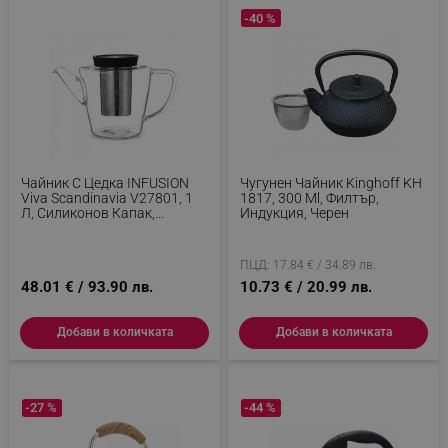
-40 %
_nzm_id_92166-7699
.alleop.bg
_sgf_user_id
.alleop.bg
_sgf_session_id
.alleop.bg
Чайник С Цедка INFUSION
Чугунен Чайник Kinghoff KH
Viva Scandinavia V27801, 1
1817, 300 Ml, Филтър,
Л, Силиконов Капак,
Индукция, Черен
_sgf_push_permission_asked
.alleop.bg
Прозрачен
Google Privacy Policy
ПЦД: 17.84 € / 34.89 лв.
48.01 € / 93.90 лв.
10.73 € / 20.99 лв.
_sgf_test_mode
.alleop.bg
Добави в количката
Добави в количката
-27 %
-44 %
_sgf_tracking
.alleop.bg