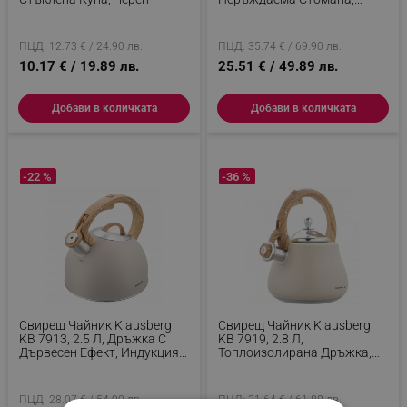
Двойни Стени, Инокс
ПЦД: 12.73 € / 24.90 лв.
ПЦД: 35.74 € / 69.90 лв.
10.17 € / 19.89 лв.
25.51 € / 49.89 лв.
Добави в количката
Добави в количката
-22 %
-36 %
Свирещ Чайник Klausberg
Свирещ Чайник Klausberg
KB 7913, 2.5 Л, Дръжка С
KB 7919, 2.8 Л,
Дървесен Ефект, Индукция,
Топлоизолирана Дръжка,
Бежов
Индукция, Бежов
ПЦД: 28.07 € / 54.90 лв.
ПЦД: 31.64 € / 61.88 лв.