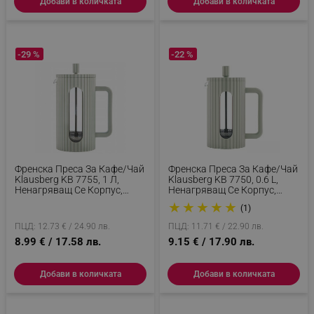
Добави в количката
Добави в количката
НЕКЛАСИФИЦИРАНИ
-29 %
-22 %
Строго необходимо
Ефективност
Таргетиране
Функционалност
Некласифицирани
Строго необходимите бисквитки позволяват
основната функционалност на уебсайта, като
Френска Преса За Кафе/чай
Френска Преса За Кафе/чай
потребителско влизане и управление на
Klausberg KB 7755, 1 Л,
Klausberg KB 7750, 0.6 L,
акаунта. Уебсайтът не може да се използва
Ненагряващ Се Корпус,
Ненагряващ Се Корпус,
правилно без строго необходими бисквитки.
Стъкло, Мента
Стъкло, Мента
★
★
★
★
★
(1)
Provider /
Име
ПЦД: 12.73 € / 24.90 лв.
ПЦД: 11.71 € / 22.90 лв.
Домейн
8.99 € / 17.58 лв.
9.15 € / 17.90 лв.
click_code_ps
.alleop.bg
_nzm_nosubscribe_92166-7699
.alleop.bg
Добави в количката
Добави в количката
_nzm_idnl_92166-7699
.alleop.bg
_nzm_noid_92166-7699
.alleop.bg