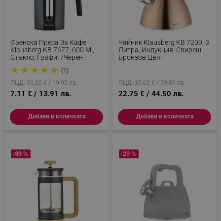
Френска Преса За Кафе
Чайник Klausberg KB 7209, 3
Klausberg KB 7677, 600 Ml,
Литра, Индукция, Свирещ,
Стъкло, Графит/черен
Бронзов Цвят
★
★
★
★
★
(1)
ПЦД: 10.20 € / 19.95 лв.
ПЦД: 30.62 € / 59.89 лв.
7.11 € / 13.91 лв.
22.75 € / 44.50 лв.
Добави в количката
Добави в количката
-33 %
-29 %