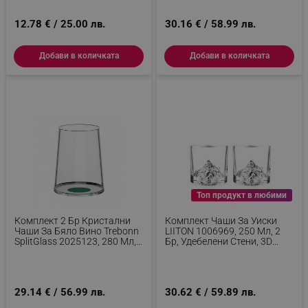
12.78 € / 25.00 лв.
30.16 € / 58.99 лв.
Добави в количката
Добави в количката
Топ продукт в любими
Комплект 2 Бр Кристални
Комплект Чаши За Уиски
Чаши За Бяло Вино Trebonn
LIITON 1006969, 250 Мл, 2
SplitGlass 2025123, 280 Мл,
Бр, Удебелени Стени, 3D
Ø7.3x9 См, Модулна
Дъно С Форма На Връх К2,
Система, Зелен
Прозрачен
29.14 € / 56.99 лв.
30.62 € / 59.89 лв.