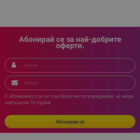
LaVisitorId_YWxsZW9wLmxhZGVzay5jb20v
.alleop.bg
LaSID
Quality Unit LLC
www.alleop.bg
Абонирай се за най-добрите
оферти.
PHPSESSID
PHP.net
editor.alleop.bg
С абонирането си за този бюлетин потвърждавам, че имам
навършени 16 години.