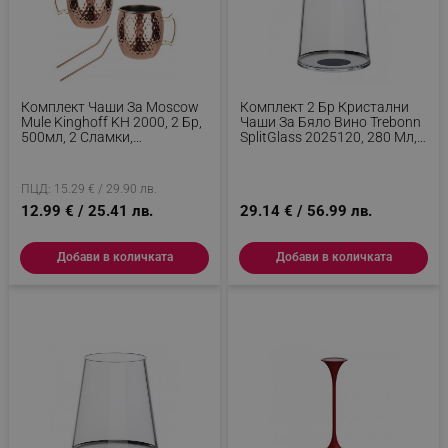
Комплект Чаши За Moscow
Комплект 2 Бр Кристални
Mule Kinghoff KH 2000, 2 Бр,
Чаши За Бяло Вино Trebonn
500мл, 2 Сламки,
SplitGlass 2025120, 280 Мл,
Неръждаема Стомана,
Ø7.3x9 См, Модулна
Меден Цвят
Система, Черен
ПЦД: 15.29 € / 29.90 лв.
12.99 € / 25.41 лв.
29.14 € / 56.99 лв.
Добави в количката
Добави в количката