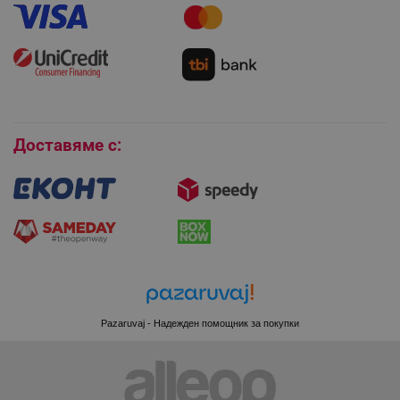
Как да използвам промокод?
Монтаж на климатици
Как да се абонирам за имейл бюлетина?
Условия за връщане
Покупки на изплащане
Бисквитки
PHPSESSID
PHP.net
www.alleop.bg
Доставяме с:
Pazaruvaj - Надежден помощник за покупки