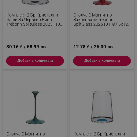
Комплект 2 Бр Кристални
Столче С Магнитно
Чаши За Червено Вино
Закрепване Trebonn
Trebonn SplitGlass 2025110,
SplitGlass 2025101, Ø7.5x12
450 Мл, Ø9.2x10.5 См,
См, Модулна Система,
Модулна Система, Черен
Алуминий, Червен
30.16 € / 58.99 лв.
12.78 € / 25.00 лв.
Добави в количката
Добави в количката
Столче С Магнитно
Комплект 2 Бр Кристални