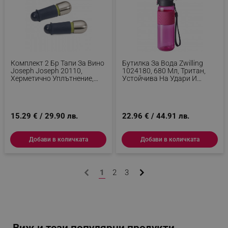
sgfUserUpdateData
.alleop.bg
Комплект 2 Бр Тапи За Вино
Бутилка За Вода Zwilling
Joseph Joseph 20110,
1024180, 680 Мл, Тритан,
Херметично Уплътнение,
Устойчива На Удари И
rlv_h_fbp
.alleop.bg
Индикатор За Заключване,
Разливане, Филтър За
Син/инокс
Плодове, Без BPA, Розов
rlv_
.alleop.bg
rlv_mode
.alleop.bg
15.29 € / 29.90 лв.
22.96 € / 44.91 лв.
rlv_p
.alleop.bg
rlv_g
.alleop.bg
Добави в количката
Добави в количката
rlv_s
.alleop.bg
rlv_iv
.alleop.bg
1
2
3
rlv_e_pt
.alleop.bg
rlv_e
.alleop.bg
rlv_h_profile
.alleop.bg
rlv_h_cart
.alleop.bg