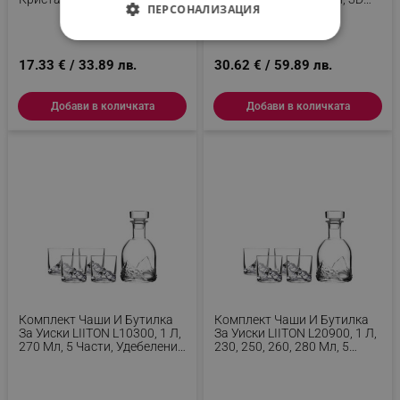
ПЕРСОНАЛИЗАЦИЯ
L20400, 50х31 См, 2 Бр, Сив
Дъно С Форма На Връх
Фуджи, Прозрачен
СТРОГО НЕОБХОДИМО
17.33 € / 33.89 лв.
30.62 € / 59.89 лв.
ЕФЕКТИВНОСТ
Добави в количката
Добави в количката
ТАРГЕТИРАНЕ
ФУНКЦИОНАЛНОСТ
НЕКЛАСИФИЦИРАНИ
Строго необходимо
Ефективност
Таргетиране
Функционалност
Некласифицирани
Комплект Чаши И Бутилка
Комплект Чаши И Бутилка
За Уиски LIITON L10300, 1 Л,
За Уиски LIITON L20900, 1 Л,
270 Мл, 5 Части, Удебелени
230, 250, 260, 280 Мл, 5
Строго необходимите бисквитки позволяват
Стени, 3D Дъно С Формата
Части, Удебелени Стени, 3D
основната функционалност на уебсайта, като
На Връх Еверест, Прозрачен
Дъно С Формата На Връх,
потребителско влизане и управление на
Прозрачен
акаунта. Уебсайтът не може да се използва