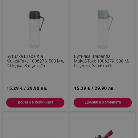
_sgf_npq
.alleop.bg
_sgf_clicked_banners
.alleop.bg
Бутилка Brabantia
Бутилка Brabantia
Make&Take 1006278, 500 Мл,
Make&Take 1006279, 500 Мл,
С Цедка, Защита От
С Цедка, Защита От
_sgf_rq
.alleop.bg
Разливане, Широк Отвор,
Разливане, Широк Отвор,
Тъмносив/прозрачен
Зелен/прозрачен
15.29 € / 29.90 лв.
15.29 € / 29.90 лв.
Добави в количката
Добави в количката
segmentifyExtension
.alleop.bg