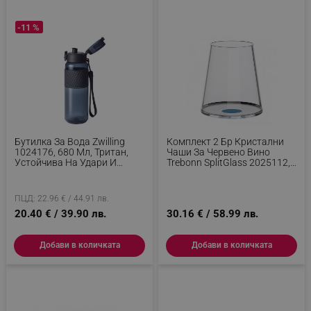
-11 %
Бутилка За Вода Zwilling
Комплект 2 Бр Кристални
1024176, 680 Мл, Тритан,
Чаши За Червено Вино
Устойчива На Удари И
Trebonn SplitGlass 2025112,
Разливане, Филтър За
450 Мл, Ø9.2x10.5 См,
Плодове, Без BPA, Черен
Модулна Система, Син
ПЦД: 22.96 € / 44.91 лв.
20.40 € / 39.90 лв.
30.16 € / 58.99 лв.
Добави в количката
Добави в количката