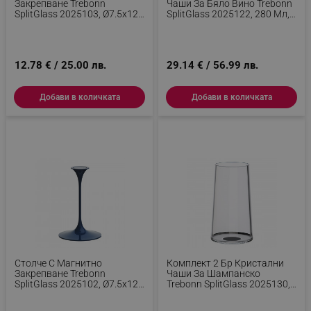
Закрепване Trebonn
Чаши За Бяло Вино Trebonn
SplitGlass 2025103, Ø7.5x12
SplitGlass 2025122, 280 Мл,
См, Модулна Система,
Ø7.3x9 См, Модулна
Алуминий, Зелен
Система, Син
12.78 € / 25.00 лв.
29.14 € / 56.99 лв.
Добави в количката
Добави в количката
Столче С Магнитно
Комплект 2 Бр Кристални
Закрепване Trebonn
Чаши За Шампанско
SplitGlass 2025102, Ø7.5x12
Trebonn SplitGlass 2025130,
См, Модулна Система,
320 Мл, Ø7.8x12.5 См,
Алуминий, Син
Модулна Система, Черен