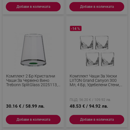
Добави в количката
Добави в количката
-14 %
Комплект 2 Бр Кристални
Комплект Чаши За Уиски
Чаши За Червено Вино
LIITON Grand Canyon 300
Trebonn SplitGlass 2025113,
Мл, 4 Бр, Удебелени Стени,
450 Мл, Ø9.2x10.5 См,
3D Дъно С Форма На Гранд
Модулна Система, Зелен
Каньон, Прозрачен
ПЦД: 56.20 € / 109.92 лв.
30.16 € / 58.99 лв.
48.53 € / 94.92 лв.
Добави в количката
Добави в количката