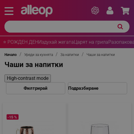
⭐ РОЖДЕН ДЕН
Издухай жегата
Царят на грила
Разопакова
Начало
Уреди за кухнята
За напитки
Чаши за напитки
Чаши за напитки
High-contrast mode
Филтрирай
-15 %