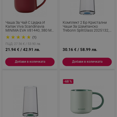
Чаша За Чай С Цедка И
Комплект 2 Бр Кристални
Капак Viva Scandinavia
Чаши За Шампанско
MINIMA EVA V81440, 380 Мл,
Trebonn SplitGlass 2025132,
Порцелан, Червен
320 Мл, Ø7.8x12.5 См,
★
★
★
★
★
(1)
Модулна Система, Син
ПЦД: 27.56 € / 53.90 лв.
21.94 € / 42.91 лв.
30.16 € / 58.99 лв.
Добави в количката
Добави в количката
-68 %