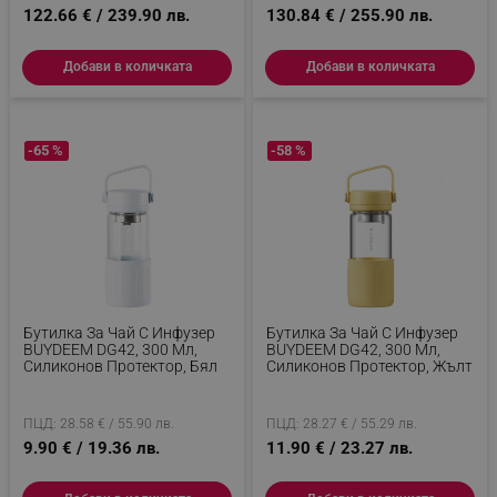
правилно без строго необходими бисквитки.
122.66 € / 239.90 лв.
130.84 € / 255.90 лв.
Provider /
Име
Домейн
Добави в количката
Добави в количката
click_code_ps
.alleop.bg
_nzm_nosubscribe_92166-7699
.alleop.bg
-65 %
-58 %
_nzm_idnl_92166-7699
.alleop.bg
_nzm_noid_92166-7699
.alleop.bg
_nzm_id_92166-7699
.alleop.bg
_sgf_user_id
.alleop.bg
Бутилка За Чай С Инфузер
Бутилка За Чай С Инфузер
BUYDEEM DG42, 300 Мл,
BUYDEEM DG42, 300 Мл,
_sgf_session_id
.alleop.bg
Силиконов Протектор, Бял
Силиконов Протектор, Жълт
ПЦД: 28.58 € / 55.90 лв.
ПЦД: 28.27 € / 55.29 лв.
_sgf_push_permission_asked
.alleop.bg
9.90 € / 19.36 лв.
11.90 € / 23.27 лв.
Google Privacy Policy