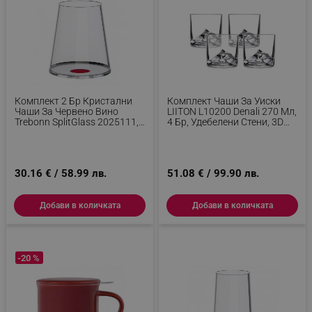
Комплект 2 Бр Кристални
Комплект Чаши За Уиски
Чаши За Червено Вино
LIITON L10200 Denali 270 Мл,
Trebonn SplitGlass 2025111,
4 Бр, Удебелени Стени, 3D
450 Мл, Ø9.2x10.5 См,
Дъно С Форма На Връх
Модулна Система, Червен
Еверест, Прозрачен
30.16 € / 58.99 лв.
51.08 € / 99.90 лв.
Добави в количката
Добави в количката
-20 %