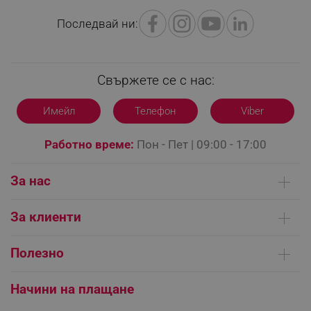
Последвай ни:
Свържете се с нас:
Имейл
Телефон
Viber
CookieScriptConsent
CookieScript
Работно време:
Пон - Пет | 09:00 - 17:00
.alleop.bg
За нас
Кои сме ние
За клиенти
Контакти
Доставка на поръчки
Сервизни центрове
Полезно
Начини на плащане
Общи условия на сайта
FAQ | Чести въпроси
Платформа за ОРС
Начини на плащане
XSRF-TOKEN
promo.alleop.bg
Как да направя поръчка?
Гаранция и сервиз