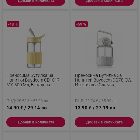
Добави в количката
Добави в количката
_sgf_test_mode
.alleop.bg
-48 %
-59 %
_sgf_tracking
.alleop.bg
Преносима Бутилка За
Преносима Бутилка За
Напитки Buydeem CD1017-
Напитки Buydeem DG78-OW,
MY, 500 Мл, Вградена
Изскачаща Сламка,
Сламка, Непропусклива,
Дръжка, Термоустойчиво
_sgf_delayed_actions,
.alleop.bg
Термоустойчиво Стъкло До
Стъкло До 150°C, Тройно
150°C, BPA Free, Жълт
Уплътнение, Бял
ПЦД: 28.58 € / 55.90 лв.
ПЦД: 33.74 € / 65.99 лв.
14.90 € / 29.14 лв.
13.90 € / 27.19 лв.
_sgf_delayed_campaigns
.alleop.bg
Добави в количката
Добави в количката