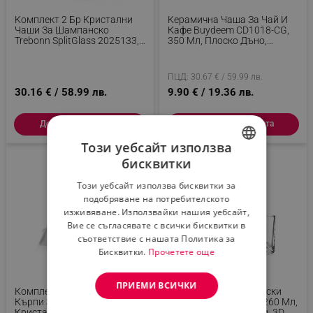
Комплект 2 Бр Кристални
Керамична Чаша За Чай И
Чаши За Шампанско
Кафе Buydeem CD1018-CG,
Trebonn SplitGlass 2025133,
350 Мл, Плоско Дъно,
320 Мл, Ø7.8x12.5 См,
Вътрешна Мерителна
Модулна Система, Зелен
Скала, Високотемпературна
Керамика, Зелен
ПЦД: 30.67 € / 59.99 лв.
30.16 € / 58.99 лв.
9.90 € / 19.36 лв.
Добави в количката
Добави в количката
Този уебсайт използва
бисквитки
BULGARIAN
Този уебсайт използва бисквитки за
ROMANIAN
подобряване на потребителското
изживяване. Използвайки нашия уебсайт,
Вие се съгласявате с всички бисквитки в
съответствие с нашата Политика за
Бисквитки.
Прочетете още
ПРИЕМИ ВСИЧКИ
Комплект Микрофибърни
Комплект Чаши За Уиски
Кърпи За Почистване На
LIITON L60200 Denali 260 Мл,
Кристално Стъкло LIITON
2 Бр, Удебелени Стени, 3D