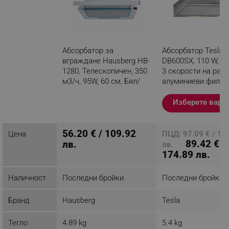
Абсорбатор за
Абсорбатор Tesla
вграждане Hausberg HB-
DB600SX, 110 W, 1 
1280, Телескопичен, 350
3 скорости на рабо
м3/ч, 95W, 60 см, Бял/
алуминиеви филтъ
инокс
280 m3/h, Инокс
Изберете вари
Разглеждате този
продукт
56.20 € / 109.92
Цена
ПЦД: 97.09 € / 18
89.42 € /
лв.
лв.
174.89 лв.
Наличност
Последни бройки
Последни бройки
Бранд
Hausberg
Tesla
Тегло
4.89 kg
5.4 kg