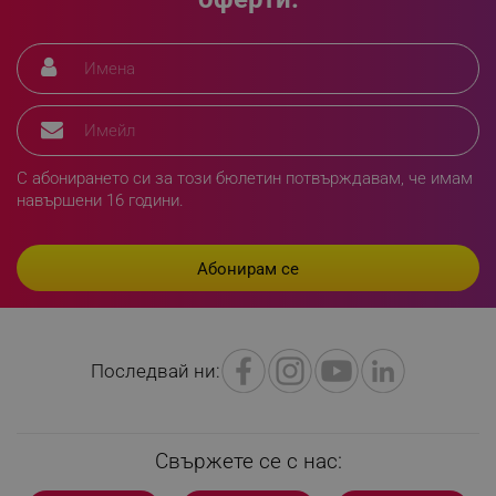
LaSID
Quality Unit LLC
www.alleop.bg
С абонирането си за този бюлетин потвърждавам, че имам
PHPSESSID
PHP.net
навършени 16 години.
editor.alleop.bg
Последвай ни:
Свържете се с нас: