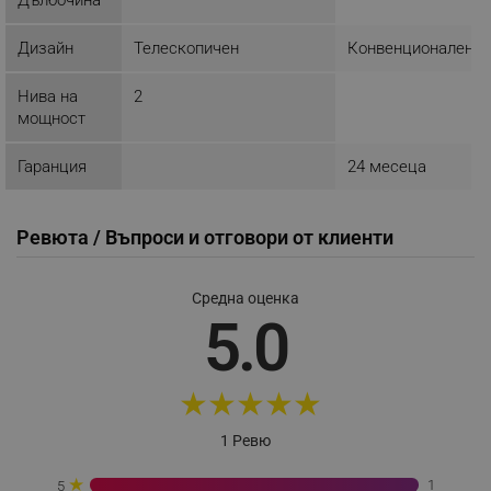
Дизайн
Телескопичен
Конвенционален
_sgf_tracking
.alleop.bg
Нива на
2
мощност
Гаранция
24 месеца
Ревюта / Въпроси и отговори от клиенти
_sgf_delayed_actions,
.alleop.bg
Средна оценка
5.0
_sgf_delayed_campaigns
.alleop.bg
★
★
★
★
★
1 Ревю
_sgf_npq
.alleop.bg
★
1
5