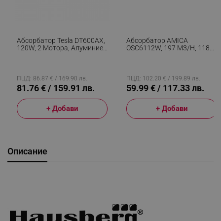
Абсорбатор Tesla DT600AX,
Абсорбатор AMICA
120W, 2 Мотора, Алуминиев
OSC6112W, 197 M3/h, 118W,
Филтър, 350 M3/h, LED,
Клас D, 3 Степени, 65 DBA,
Клас D, Инокс
60 См, Карбонов Филтър,
Бял
ПЦД: 86.87 € / 169.90 лв.
ПЦД: 102.20 € / 199.89 лв.
81.76 € / 159.91 лв.
59.99 € / 117.33 лв.
+ Добави
+ Добави
Описание