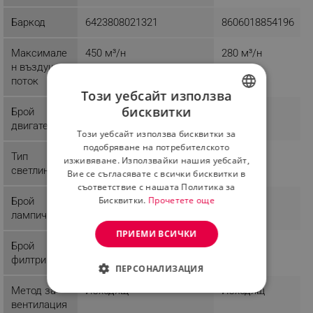
Баркод
6423808021321
8606018854196
Mаксимале
450 м³/н
280 м³/н
н въздушен
поток
Този уебсайт използва
бисквитки
Брой
1
1
BULGARIAN
двигатели
Този уебсайт използва бисквитки за
ROMANIAN
подобряване на потребителското
Тип
LED
изживяване. Използвайки нашия уебсайт,
светлина
Вие се съгласявате с всички бисквитки в
съответствие с нашата Политика за
Бисквитки.
Прочетете още
Брой
2
лампички
ПРИЕМИ ВСИЧКИ
Брой
1
2
филтри
ПЕРСОНАЛИЗАЦИЯ
Метод за
Изходящ
Изходящ
СТРОГО НЕОБХОДИМО
вентилация