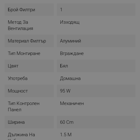
Брой Филтри
1
Метод За
Изходящ
Вентилация
Материал Филтър
Алуминий
Тип Монтиране
Вграждане
Цвят
Бял
Употреба
Домашна
Мощност
95 W
Тип Контролен
Механичен
Панел
Ширина
60 Cm
Дължина На
1.5 М