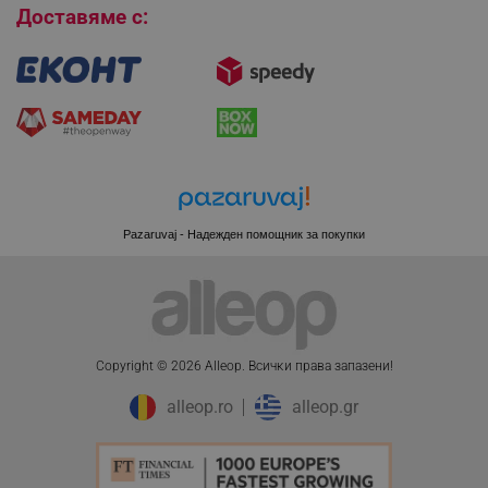
Доставяме с:
PHPSESSID
PHP.net
www.alleop.bg
Pazaruvaj - Надежден помощник за покупки
Copyright © 2026 Alleop. Bcичĸи пpaвa зaпaзeни!
alleop.ro
alleop.gr