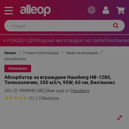
⭐ РОЖДЕН ДЕН
Издухай жегата
Царят на грила
Разопакова
Начало
Големи електроуреди
Уреди за вграждане
Абсорбатори
Неналичен
Абсорбатор за вграждане Hausberg HB-1280,
Телескопичен, 350 м3/ч, 95W, 60 см, Бял/инокс
SKU ID:
9999HB1280
Виж още от
Hausberg
★
★
★
★
★
(1)
0 Въпроса