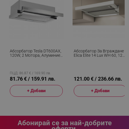
rlv_endpoint
.alleop.bg
rlv_hashes
.alleop.bg
rlv_first_session
.alleop.bg
rlv_rid
.alleop.bg
rlv_rpid
.alleop.bg
rlv_rpos
.alleop.bg
Абсорбатор Tesla DT600AX,
Абсорбатор За Вграждане
rlv_bid
.alleop.bg
120W, 2 Мотора, Алуминиев
Elica Elite 14 Lux WH 60, 121
Филтър, 350 M3/h, LED,
W, 60 См, Клас D, 304 М3/ч,
rlv_odid
.alleop.bg
Клас D, Инокс
LED Осветление, Бял
_twoAttr
.alleop.bg
ПЦД: 86.87 € / 169.90 лв.
81.76 € / 159.91 лв.
121.00 € / 236.66 лв.
__cf_bm
Cloudflare Inc.
.pazaruvaj.com
+ Добави
+ Добави
Абонирай се за най-добрите
оферти.
LaVisitorId_YWxsZW9wLmxhZGVzay5jb20v
.alleop.bg