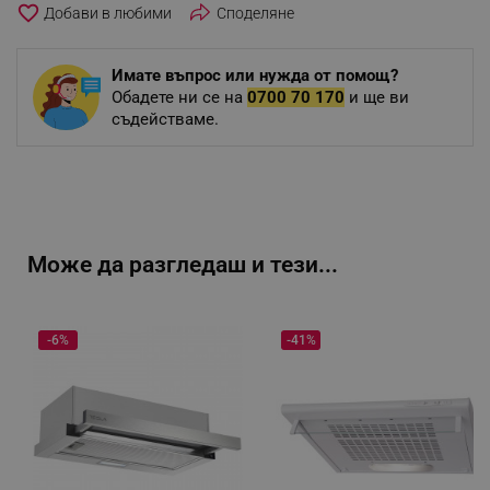
favorite_border
Споделяне
Имате въпрос или нужда от помощ?
Обадете ни се на
0700 70 170
и ще ви
съдействаме.
Може да разгледаш и тези...
-6%
-41%