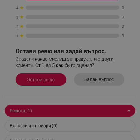
★
0
4
★
0
3
_sgf_clicked_banners
.alleop.bg
★
0
2
★
0
1
_sgf_rq
.alleop.bg
Остави ревю или задай въпрос.
Сподели какво мислиш за продукта и с други
клиенти. От 1 до 5 как би го оценил?
Задай въпрос
Остави ревю
segmentifyExtension
.alleop.bg
Ревюта (1)
sgfUserUpdateData
.alleop.bg
Въпроси и отговори (0)