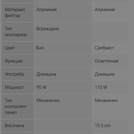
ЕФЕКТИВНОСТ
Материал
Алуминий
Алуминий
филтър
ТАРГЕТИРАНЕ
Тип
Вграждане
ФУНКЦИОНАЛНОСТ
монтиране
НЕКЛАСИФИЦИРАНИ
Цвят
Бял
Сребрист
Функции
Осветление
Строго необходимо
Ефективност
Употреба
Домашна
Домашна
Таргетиране
Функционалност
Некласифицирани
Мощност
95 W
110 W
Строго необходимите бисквитки позволяват
Тип
Механичен
Механичен
основната функционалност на уебсайта, като
потребителско влизане и управление на
контролен
акаунта. Уебсайтът не може да се използва
панел
правилно без строго необходими бисквитки.
Provider /
Височина
15.5 cm
Име
Домейн