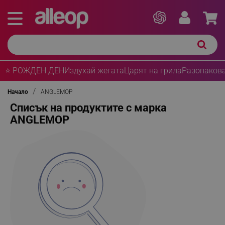
⭐ РОЖДЕН ДЕН
Издухай жегата
Царят на грила
Разопакова
Начало
ANGLEMOP
Списък на продуктите с марка
ANGLEMOP