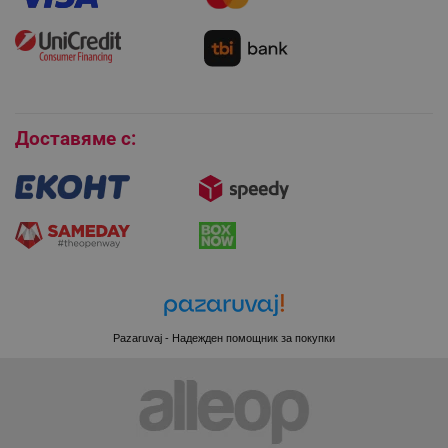
Монтаж на климатици
Как да се абонирам за имейл бюлетина?
Условия за връщане
Покупки на изплащане
_sgf_session_id
.alleop.bg
Бисквитки
Доставяме с:
_sgf_push_permission_asked
.alleop.bg
Google Privacy Policy
_sgf_test_mode
.alleop.bg
Pazaruvaj - Надежден помощник за покупки
_sgf_tracking
.alleop.bg