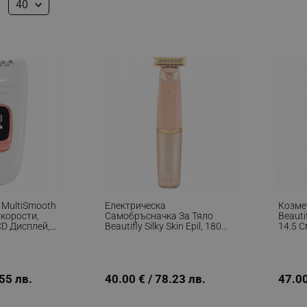
40
 MultiSmooth
Електрическа
Козме
 Скорости,
Самобръсначка За Тяло
Beauti
CD Дисплей,
Beautifly Silky Skin Epil, 180
14.5 С
златист
Мин, 18K Острие, Сухо/
USB-C,
Мокро, Розов/златист
Сребр
.55 лв.
40.00 € / 78.23 лв.
47.00