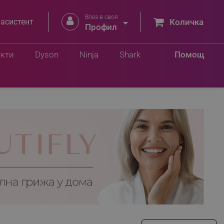
Влез в своя


 асистент
Количка
Профил
укти
Dyson
Ninja
Shark
Помощ