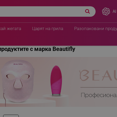
AI
хай жегата
Царят на грила
Разопаковани прод
продуктите с марка Beautifly