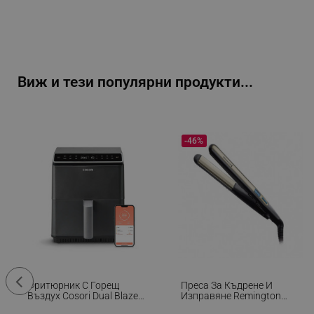
Име
click_code_ps
_nzm_nosubscribe_92166-
_nzm_idnl_92166-7699
Виж и тези популярни продукти...
_nzm_noid_92166-7699
_nzm_id_92166-7699
_sgf_user_id
-46%
_sgf_session_id
_sgf_push_permission_as
_sgf_test_mode
_sgf_tracking
Фритюрник С Горещ
Преса За Къдрене И
_sgf_delayed_actions,
Въздух Cosori Dual Blaze
Изправяне Remington
CAF-P681S, 1700 W, 6.4 Л,
S6500 Sleek And Curl,