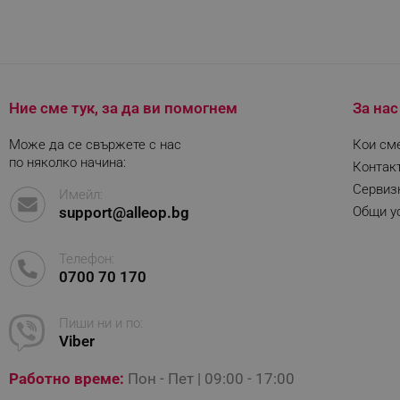
rlv_iv
rlv_e_pt
rlv_e
rlv_h_profile
Ние сме тук, за да ви помогнем
За нас
rlv_h_cart
rlv_h_wish
Може да се свържете с нас
Кои см
по няколко начина:
Контак
rlv_impersonate_p
Сервиз
Имейл:
rlv_endpoint
support@alleop.bg
Общи ус
rlv_hashes
rlv_first_session
Телефон:
rlv_rid
0700 70 170
rlv_rpid
Пиши ни и по:
rlv_rpos
Viber
rlv_bid
rlv_odid
Работно време:
Пон - Пет | 09:00 - 17:00