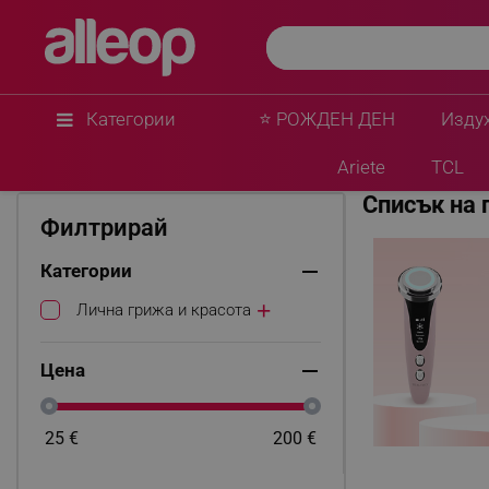
Категории
⭐ РОЖДЕН ДЕН
Изду
Начало
Beautifly
Ariete
TCL
Списък на 
Филтрирай
Категории
Лична грижа и красота
Цена
25
€
200
€