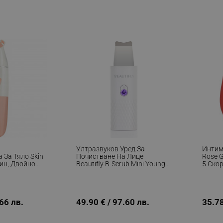
Ултразвуков Уред За
Интим
 За Тяло Skin
Почистване На Лице
Rose G
Мин, Двойно
Beautifly B-Scrub Mini Young,
5 Скор
и, Сухо/мокро,
2W, 60 Мин,
Подхо
Електростимулация,
Душ/в
Ексфолиране, Йони, Бял
Антиа
Безшу
.66 лв.
49.90 € / 97.60 лв.
35.78