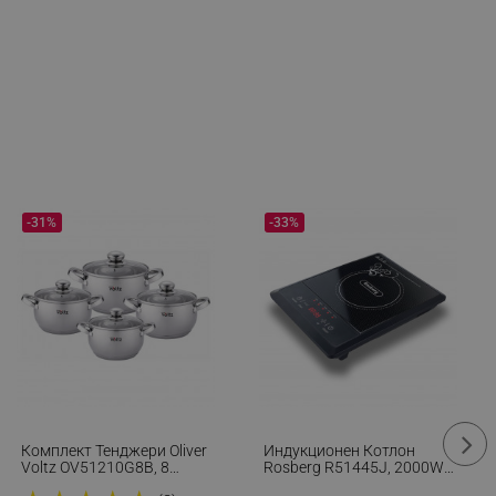
fying visitors. The lifetime
-31%
-33%
ifying visitor sessions
itor is asked for web push
tor is a test user and can
tor disabled tracking,
y related cookies and local
Комплект Тенджери Oliver
Индукционен Котлон
aign specific data for
Voltz OV51210G8B, 8
Rosberg R51445J, 2000W,
Части, Многослойно
8 Нива, 5 Функции, LED,