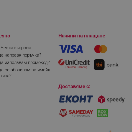
езно
Начини на плащане
| Чести въпроси
да направя поръчка?
да използвам промокод?
да се абонирам за имейл
тина?
Доставяме с: