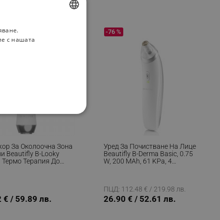
яване.
BULGARIAN
-76 %
ие с нашата
ROMANIAN
НАЛНОСТ
ор За Околоочна Зона
Уред За Почистване На Лице
и Beautifly B-Looky
Beautifly B-Derma Basic, 0.75
, Термо Терапия До
W, 200 MAh, 61 KPa, 4
Антибактериален,
Режима На Мощност,
нг Ефект, Йонизация,
Диамантени Микрочастици,
ифицирани
6 Сменяеми Глави, Бял
ПЦД: 112.48 € / 219.98 лв.
 € / 59.89 лв.
26.90 € / 52.61 лв.
изане и управление на