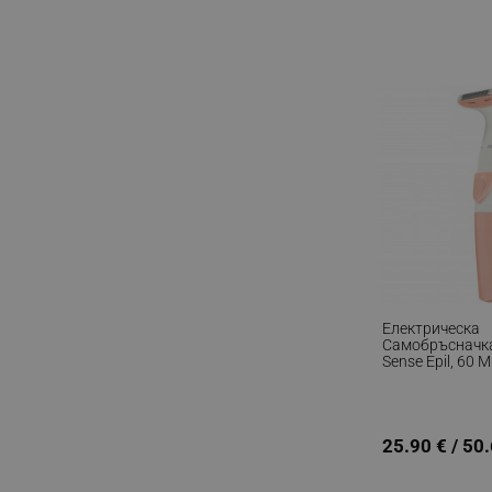
Електрическа
Самобръсначка
Sense Epil, 60 
Острие, 2 Глав
Бял/корал
25.90 € / 50