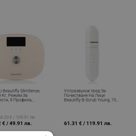
 Beautifly SlimSense,
Ултразвуков Уред За
0 Кг, Режим За
Почистване На Лице
исти, 9 Профила,
Beautifly B-Scrub Young, 75
едяване На
Мин, Електростимулация,
дъка, LCD, Анализ На
Ексфолиране, Намаля Черни
ен Състав, Бежов
Точки И Акне, Йони, Бял
6.20 € / 109.91 лв.
 € / 49.91 лв.
61.31 € / 119.91 лв.