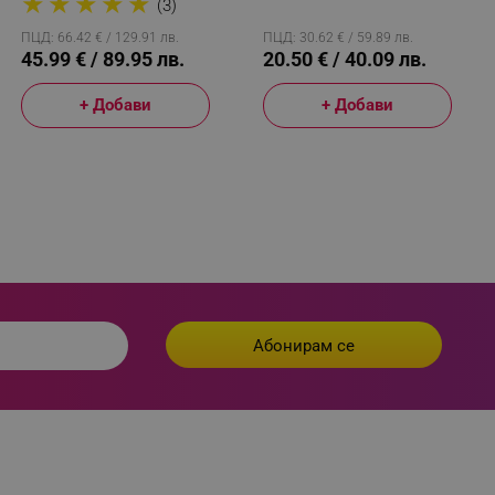
★
★
★
★
★
aign specific data for
Дъно, Индукция,
Черен
(3)
Неръждаема Стомана,
Сребрист
ПЦД: 66.42 € / 129.91 лв.
ПЦД: 30.62 € / 59.89 лв.
r events stored to be sent
45.99 € / 89.95 лв.
20.50 € / 40.09 лв.
ferent banners clicked by the
+ Добави
+ Добави
r events which is cancelled
ent to Segmentify servers
 visitor installed
 visitor’s data including
rship status and