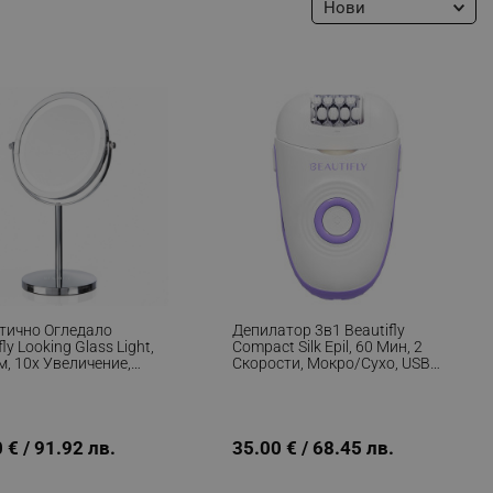
Нови
тично Огледало
Депилатор 3в1 Beautifly
fly Looking Glass Light,
Compact Silk Epil, 60 Мин, 2
м, 10х Увеличение,
Скорости, Мокро/сухо, USB-
 LED, 360° Регулиране,
C, Бял/лилав
ист
 € / 91.92 лв.
35.00 € / 68.45 лв.