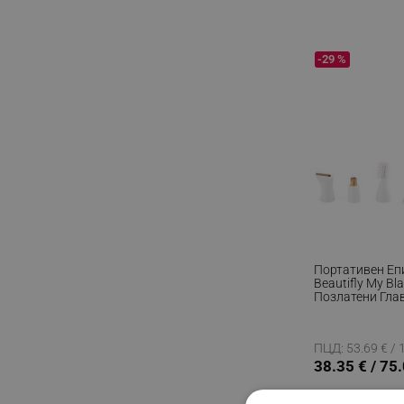
-29 %
Портативен Еп
Beautifly My Bla
Позлатени Гла
Сухо, Чувствит
Мултифункцион
Златист
ПЦД: 53.69 € / 
38.35 € / 75