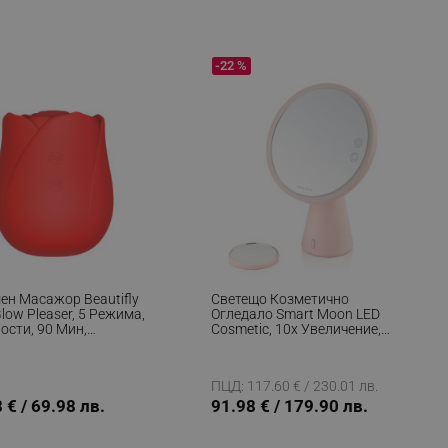
-22 %
ен Масажор Beautifly
Светещо Козметично
low Pleaser, 5 Режима,
Огледало Smart Moon LED
ости, 90 Мин,
Cosmetic, 10x Увеличение,
дящ За Ползване Под
Топла/неутрална/студена
ъв Вана,
Светлина, Регулируема
лергичен Силикон,
Яркост, Bluetooth
ПЦД: 117.60 € / 230.01 лв.
мен, Червен
Високоговорител, Розов
 € / 69.98 лв.
91.98 € / 179.90 лв.