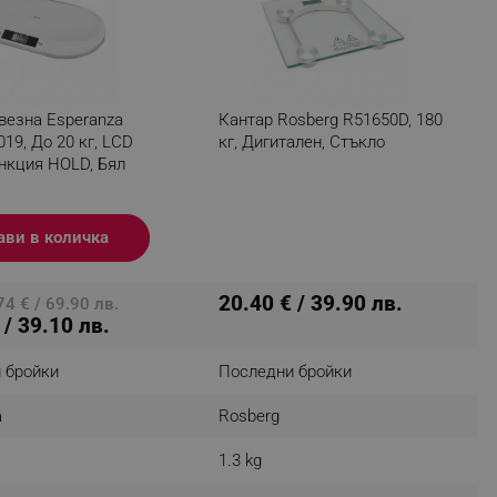
r events which is cancelled
ent to Segmentify servers
 visitor installed
везна Esperanza
Кантар Rosberg R51650D, 180
 visitor’s data including
19, До 20 кг, LCD
кг, Дигитален, Стъкло
rship status and
ункция HOLD, Бял
ави в количка
20.40 € / 39.90 лв.
4 € / 69.90 лв.
 / 39.10 лв.
 бройки
Последни бройки
a
Rosberg
1.3 kg