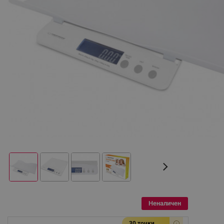
Неналичен
30 точки