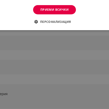
ПРИЕМИ ВСИЧКИ
ПЕРСОНАЛИЗАЦИЯ
ДИМО
ЕФЕКТИВНОСТ
ТАРГЕТИРАНЕ
ФУНКЦИО
АНИ
еобходимо
Ефективност
Таргетиране
Функционалност
Неклас
витки позволяват основната функционалност на уебсайта, като потребителско вл
же да се използва правилно без строго необходими бисквитки.
Provider /
Валиден
Описание
Домейн
до
ерия
.alleop.bg
1 месец
Profitshare
е
7699
.alleop.bg
1 месец
newsman
.alleop.bg
1 месец
Newsman