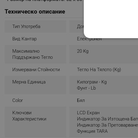
Техническо описание
Тип Употреба
Домашна
Вид Кантар
Електронен
СТРОГО НЕОБХО
Максимално
20 Kg
НЕКЛАСИФИЦИР
Поддържано Тегло
Измервани Стойности
Тегло На Тялото (kg)
Строго н
Мерна Единица
Килограм - Kg
Фунт - Lb
Строго необходимите биск
акаунта. Уебсайтът не мо
Color
Бял
Име
Ключови
LCD Екран
Характеристики
Индикатор За Изтощена Бат
click_code_ps
Индикатор За Претоварван
_nzm_nosubscribe_92166-
Функция TARA
_nzm_idnl_92166-7699