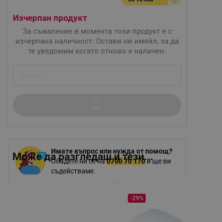
Изчерпан продукт
За съжаление в момента този продукт е с
изчерпана наличност. Остави ни имейл, за да
те уведомим когато отново е наличен.
Имате въпрос или нужда от помощ?
Може да разгледаш и тези...
Обадете ни се на
0700 70 170
и ще ви
съдействаме.
-29%