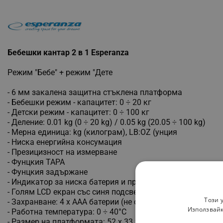
Бебешки кантар 2 в 1 Esperanza
Режим "Бебе" + режим "Дете
- 6 мм закалена защитна стъклена платформа
- Бебешки режим - капацитет: 0 ÷ 20 кг
- Детски режим - капацитет: 0 ÷ 100 кг
- Деление: 0.01 kg (0 ÷ 20 kg) / 0.05 kg (20.05 ÷ 100 kg)
- Мерна единица: kg (килограм), LB:OZ (унция
- Ниска енергийна консумация
- Презицизност на измерване
- Фунцкия ТАРА
- Фунцкия задържане
- Индикатор за ниска батерия и претоварване
- Голям LCD екран със синя подсветка: 95 х 35 мм
Този 
- Захранване: 4 х ААА батерии (не са включени)
Използвайк
- Работна температура: 0 ÷ 40°C
- Размер на платформата: 52 х 33 х 7.5 см