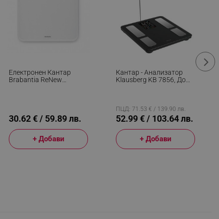
Електронен Кантар
Кантар - Анализатор
Brabantia ReNew
Klausberg KB 7856, До
1003496, До 180 Кг, LCD
180 Кг, Bluetooth,
Дисплей,
Android/iOS, LCD
Противоплъзгаща
Дисплей, 14 Телесни
Основа, Бял
Стойности, Черен
ПЦД: 71.53 € / 139.90 лв.
30.62 € / 59.89 лв.
52.99 € / 103.64 лв.
+ Добави
+ Добави