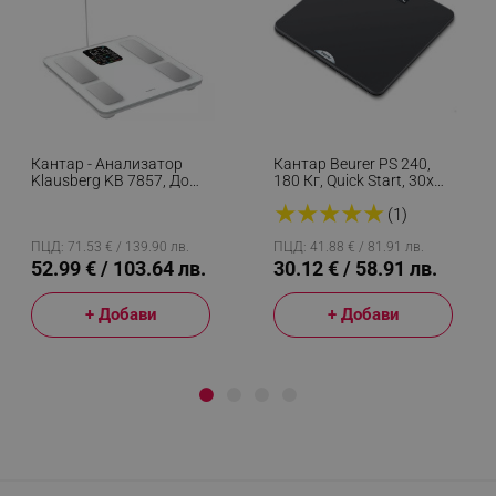
Кантар - Анализатор
Кантар Beurer PS 240,
Klausberg KB 7857, До
180 Кг, Quick Start, 30x30
180 Кг, Bluetooth,
См, LCD Дисплей, Черен
★
★
★
★
★
Android/iOS, LCD
(1)
Дисплей, 14 Телесни
Стойности, Бял
ПЦД: 71.53 € / 139.90 лв.
ПЦД: 41.88 € / 81.91 лв.
52.99 € / 103.64 лв.
30.12 € / 58.91 лв.
+ Добави
+ Добави