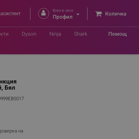
Влез в своя


 асистент
Количка
Профил
укти
Dyson
Ninja
Shark
Помощ
ункция
й, Бял
9999EBS017
роверка на