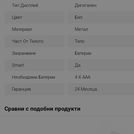
Тип Дисплей
Дигитален
_nzm_noid_92166-7699
_nzm_id_92166-7699
Цвят
Бял
_sgf_user_id
Материал
Метал
_sgf_session_id
Част От Тялото
Тяло
_sgf_push_permission_as
Захранване
Батерии
_sgf_test_mode
Smart
Да
_sgf_tracking
Необходими Батерии
4 Х ААА
Гаранция
24 Месеца
_sgf_delayed_actions,
_sgf_delayed_campaigns
Сравни с подобни продукти
_sgf_npq
_sgf_clicked_banners