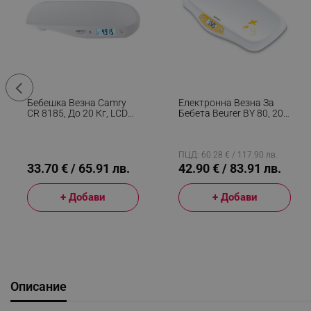
Бебешка Везна Camry
Електронна Везна За
CR 8185, До 20 Кг, LCD
Бебета Beurer BY 80, 20
Дисплей, Функция HOLD,
Кг Макс. Тегло, Функция
ТАРА, Автоматично
Тара, 50х31 См, Бял/
Изключване, Бял
Жълт
ПЦД: 60.28 € / 117.90 лв.
33.70 € / 65.91 лв.
42.90 € / 83.91 лв.
+ Добави
+ Добави
Описание