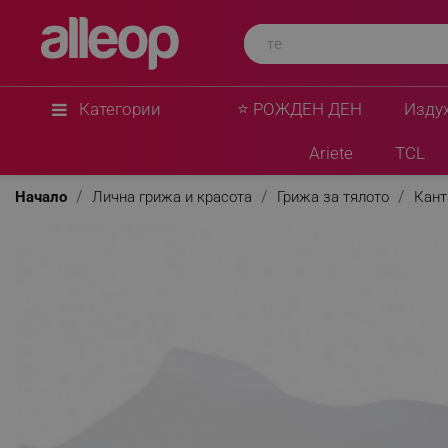
Категории
⭐ РОЖДЕН ДЕН
Изду
Ariete
TCL
Начало
Лична грижа и красота
Грижа за тялото
Кант