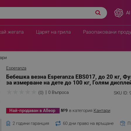
AI
хай жегата
Царят на грила
Разопаковани прод
ари
Esperanza
Бебешка везна Esperanza EBS017, до 20 кг, Ф
за измерване на дете до 100 кг, Голям диспле
★
★
★
★
★
0 Въпроса
(0)
SKU ID:
Най-продаван в Alleop
№9
в категория
Кантари
2 години гаранция
60 дни право на връщане
П