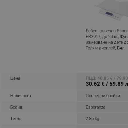
_sgf_rq
segmentifyExtension
Бебешка везна Esper
sgfUserUpdateData
EBS017, до 20 кг, Фу
измерване на дете до
Голям дисплей, Бял
rlv_h_fbp
Разглеждате този пр
rlv_
rlv_mode
rlv_p
Цена
ПЦД: 40.85 € / 79.90
30.62 € / 59.89 
rlv_g
rlv_s
Наличност
Последни бройки
rlv_iv
Бранд
Esperanza
rlv_e_pt
rlv_e
Тегло
2.85 kg
rlv_h_profile