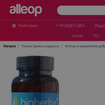
Категории
⭐ РОЖДЕН ДЕН
Изду
Ariete
TCL
Начало
Лична грижа и красота
Аптека и хранителни до