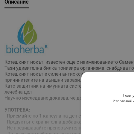
Описание
Котешкият нокът, известен още с наименованието Самен
Тази удивителна билка тонизира организма, снабдява го
Котешкият нокът е силен антиоксидант и имуномодулатор
причинителите на външни зарази, както и частично с н
Като защитник на имунната система, Котешкият нокът ня
лечебна цел
Този 
Научно изследване доказва, че децата, приемащи Самент
Използвайк
УПОТРЕБА:
- Приемайте по 1 капсула на ден с 200 мл вода
- Продуктът е хранителна добавка. Да не се използва к
- Нe превишавайте препоръчителната дневна доза
- Да не се употребява от деца под 18 години, бременни 