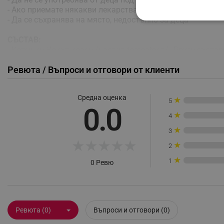
- Ако приемате някакви лекарства по рецепта, задължит
- Да се съхранява на място, недостъпно за деца
СТРОГО НЕОБХО
СЪСТАВ:
НЕКЛАСИФИЦИР
- Котешки Нокът корен /uncaria tomentosa/. Други съста
- Съдържание на 1 капсула: 470 mg корен от Котешки Но
Ревюта / Въпроси и отговори от клиенти
Строго н
Средна оценка
★
5
0.0
Строго необходимите биск
★
акаунта. Уебсайтът не мо
4
★
3
Име
★
★
★
★
★
★
2
click_code_ps
★
1
0 Ревю
_nzm_nosubscribe_92166-
_nzm_idnl_92166-7699
_nzm_noid_92166-7699
Ревюта (0)
Въпроси и отговори (0)
_nzm_id_92166-7699