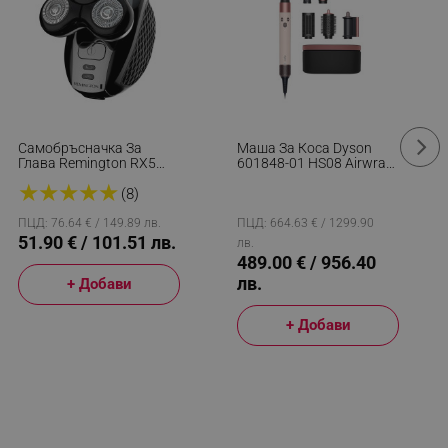
Самобръсначка За
Маша За Коса Dyson
Глава Remington RX5
601848-01 HS08 Airwrap
XR1500 Ultimate Series,
I.d.™ Straight + Wavy
★
★
★
★
★
Въртящи Остриета,
T1/T2 CePk/RoseGold,
(8)
Водоустойчива,
1300W, 13.5 L/s,
Автономия До 50
Автоматизирано
ПЦД: 76.64 € / 149.89 лв.
ПЦД: 664.63 € / 1299.90
Минути, Тример, Черен/
Къдрене, Йонизиране, 3
51.90 € / 101.51 лв.
лв.
Сребрист
Скорости, 3
489.00 € / 956.40
Температури, Bluetooth,
лв.
+ Добави
Розово Злато
+ Добави