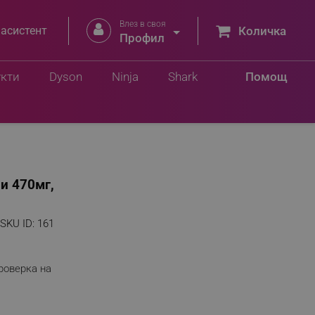
Влез в своя


 асистент
Количка
Профил
укти
Dyson
Ninja
Shark
Помощ
и 470мг,
SKU ID:
161
роверка на