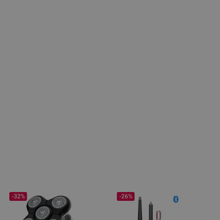
-32%
-26%