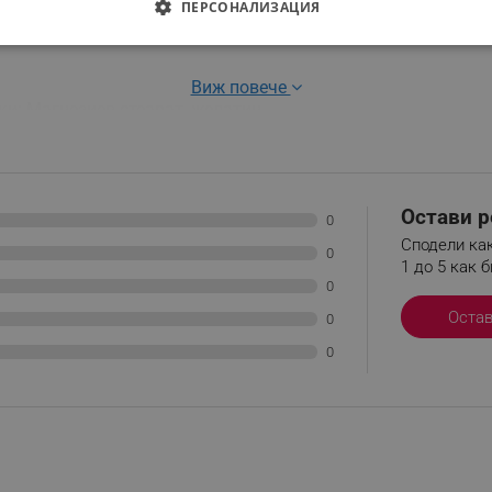
ПЕРСОНАЛИЗАЦИЯ
елно се консултирайте с Вашия лекар преди употреба на пр
ДИМО
ЕФЕКТИВНОСТ
ТАРГЕТИРАНЕ
ФУНКЦИО
Виж повече
АНИ
вки: Магнезиев стеарат, желатин
кът
еобходимо
Ефективност
Таргетиране
Функционалност
Неклас
Остави р
0
витки позволяват основната функционалност на уебсайта, като потребителско вл
Сподели как
же да се използва правилно без строго необходими бисквитки.
0
1 до 5 как б
Provider /
Валиден
0
Описание
Домейн
до
Оста
0
.alleop.bg
1 месец
Profitshare
0
7699
.alleop.bg
1 месец
newsman
.alleop.bg
1 месец
Newsman
.alleop.bg
3 месеца
Newsman
.alleop.bg
3 месеца
Newsman