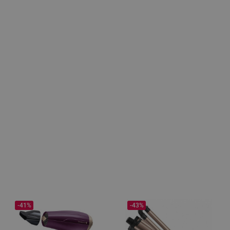
-41%
-43%