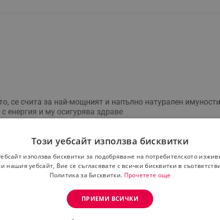
то, се счита за най-мощният и напълно натурален имуност
 с енергия и му осигурява здраве
, тъй като повишава активността на макрофагите. По тоз
еконтролируемо пролифериращи клетки
Този уебсайт използва бисквитки
ма опасни странични ефекти и е изключително подходящ за
уебсайт използва бисквитки за подобряване на потребителското изжив
о, боледуват много по-рядко, а ако се разболеят заболява
и нашия уебсайт, Вие се съгласявате с всички бисквитки в съответств
Политика за Бисквитки.
Прочетете още
ПРИЕМИ ВСИЧКИ
ато заместител на разнообразното и балансирано хранене
и кърмещи жени