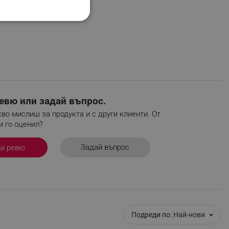
одукта
НАЛНОСТ
ифицирани
евю или задай въпрос.
изане и управление на
во мислиш за продукта и с други клиенти. От
и го оценил?
Задай въпрос
ви ревю
Подреди по:
Най-нови