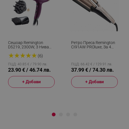
Сешоар Remington
Ретро Преса Remington
D5219, 2300W, 3 Нива
CI91AW PROluxe, За 4
Темп, 2 Скорости, 3
Различни Вида Вълни,
★
★
★
★
★
Приставки, Защита От
150-210C, Керамично
(6)
Прегряване, Лилав
Покритие, Бял/черен
ПЦД: 40.85 € / 79.90 лв.
ПЦД: 66.42 € / 129.91 лв.
23.90 € / 46.74 лв.
37.99 € / 74.30 лв.
+ Добави
+ Добави