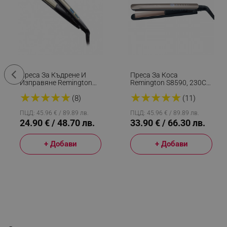
Преса За Къдрене И
Преса За Коса
Изправяне Remington
Remington S8590, 230C,
S6500 Sleek And Curl,
5 Нива, Керамика,
★
★
★
★
★
★
★
★
★
★
Керамика, Загряване:
Бързо Загряване, Авт.
(8)
(11)
15 Секунди, 150-230C,
Изключване, Златист
Златист/черен
ПЦД: 45.96 € / 89.89 лв.
ПЦД: 45.96 € / 89.89 лв.
24.90 € / 48.70 лв.
33.90 € / 66.30 лв.
+ Добави
+ Добави