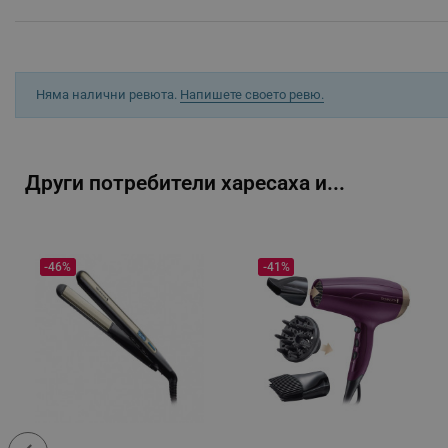
_sgf_user_id
_sgf_session_id
_sgf_push_permission_as
Няма налични ревюта.
Напишете своето ревю.
_sgf_test_mode
_sgf_tracking
Други потребители харесаха и...
_sgf_delayed_actions,
_sgf_delayed_campaigns
-46%
-41%
_sgf_npq
_sgf_clicked_banners
_sgf_rq
segmentifyExtension