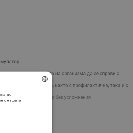
имулатор
и начин билката помага на организма да се справи с
 приложение при деца, както с профилактична, така и с
яване.
BULGARIAN
нето протича по-бързо и без усложнения
ие с нашата
ROMANIAN