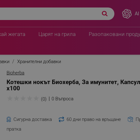
AI
хай жегата
Царят на грила
Разопаковани прод
бавки
Хранителни добавки
Bioherba
Котешки нокът Биохерба, За имунитет, Капсул
х100
★
★
★
★
★
0 Въпроса
(0)
Сигурна доставка
60 дни право на връщане
П
пратка