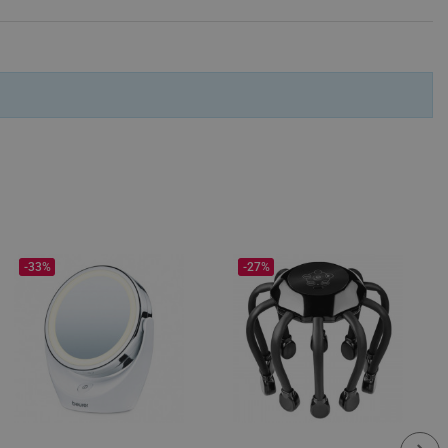
fying visitors. The lifetime
ifying visitor sessions
itor is asked for web push
tor is a test user and can
tor disabled tracking,
y related cookies and local
aign specific data for
aign specific data for
-33%
-27%
r events stored to be sent
ferent banners clicked by the
r events which is cancelled
ent to Segmentify servers
 visitor installed