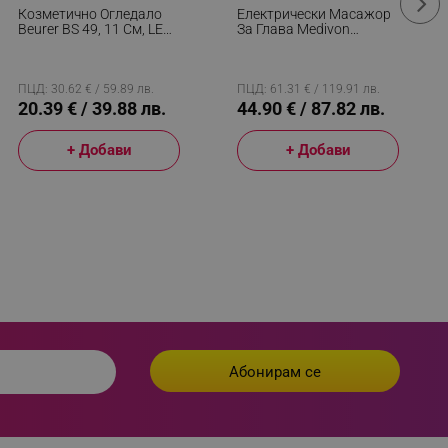
Козметично Огледало
Електрически Масажор
Beurer BS 49, 11 См, LED
За Глава Medivon
 visitor’s data including
Светлина, Хромирано
Octopus, 5 Режима, 14
rship status and
Покритие, Въртящо, Бял
Масажни Точки,
Безжична Употреба,
USB-C, Черен
ПЦД: 30.62 € / 59.89 лв.
ПЦД: 61.31 € / 119.91 лв.
20.39 € / 39.88 лв.
44.90 € / 87.82 лв.
+ Добави
+ Добави