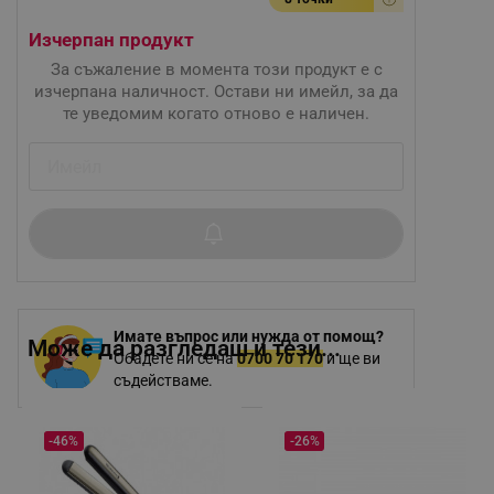
Изчерпан продукт
За съжаление в момента този продукт е с
изчерпана наличност. Остави ни имейл, за да
те уведомим когато отново е наличен.
Имате въпрос или нужда от помощ?
Може да разгледаш и тези...
Обадете ни се на
0700 70 170
и ще ви
съдействаме.
-46%
-26%