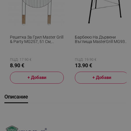
Решетка За Грил Master Grill
Барбекю На Дървени
& Party MG257, 51 См,
Въглища MasterGrill MG930,
Дървени Дръжки, Хром
32 См Диаметър, Метал,
Черен
ПЦД: 17.90 €
ПЦД: 19.90 €
8.90 €
13.90 €
+ Добави
+ Добави
Описание