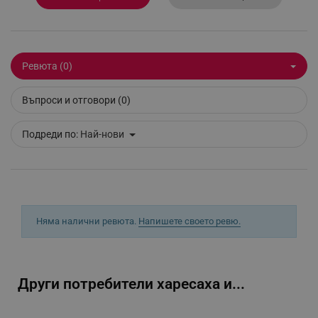
_sgf_delayed_actions,
.alleop.bg
Ревюта (0)
_sgf_delayed_campaigns
.alleop.bg
Въпроси и отговори (0)
Подреди по:
Най-нови
_sgf_npq
.alleop.bg
Няма налични ревюта.
Напишете своето ревю.
_sgf_clicked_banners
.alleop.bg
Други потребители харесаха и...
_sgf_rq
.alleop.bg