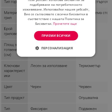
Тип гориво
Дървени стърготи
ROMANIAN
подобряване на потребителското
изживяване. Използвайки нашия уебсайт,
Материал
Неръждаема стом
Вие се съгласявате с всички бисквитки в
грил
съответствие с нашата Политика за
Бисквитки.
Прочетете още
Брой
1
грилове
ПРИЕМИ ВСИЧКИ
Площ за
ПЕРСОНАЛИЗАЦИЯ
готвене
(см)
СТРОГО НЕОБХОДИМО
Ключови
Лесен за използване
Термометър
ЕФЕКТИВНОСТ
характерист
ики
ТАРГЕТИРАНЕ
Цвят
Черен
Червен
ФУНКЦИОНАЛНОСТ
Тип продукт
Опушвална
НЕКЛАСИФИЦИРАНИ
Тип
Фиксиран
Подвижен