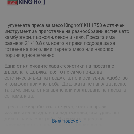
Чугунената преса за месо Kinghoff KH 1758 е отличен
инструмент за приготвяне на разнообразни ястия като
хамбургери, пържоли, бекон и хляб. Пресата има
размери 21x10.8 см, което я прави подходяща за
готвене на по-големи парчета месо или няколко
порции едновременно.
Една от ключовите характеристики на пресата е
дървената дръжка, която не само придава
естетически вид на продукта, но и осигурява удобство
и комфорт при употреба. Дръжката не нагрява лесно,
така че риска от изгаряне или изплъзване на пресата
се намалява.
Пресата е изработена от чугун, което я прави
изключително здрава и издръжлива, осигуряваща
дълготрайна употреба. Чугунът разпределя
Виж повече
равномерно топлината, което допринася за
перфектното приготвяне на ястията.