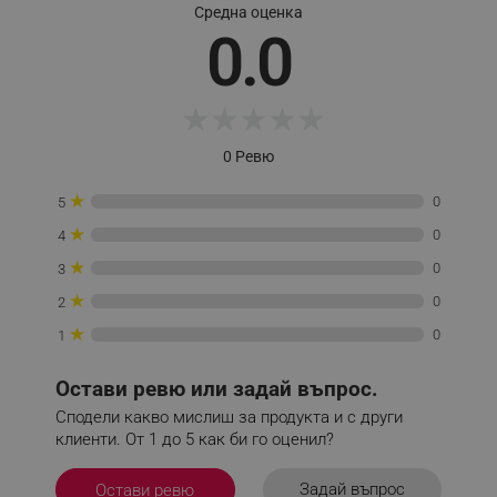
Средна оценка
0.0
_sgf_session_id
.alleop.bg
★
★
★
★
★
_sgf_push_permission_asked
.alleop.bg
0 Ревю
Google Privacy Policy
★
0
5
★
0
4
_sgf_test_mode
.alleop.bg
★
0
3
★
0
2
★
0
1
_sgf_tracking
.alleop.bg
Остави ревю или задай въпрос.
Сподели какво мислиш за продукта и с други
клиенти. От 1 до 5 как би го оценил?
Задай въпрос
Остави ревю