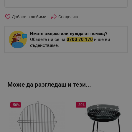
favorite_border
Споделяне
Имате въпрос или нужда от помощ?
Обадете ни се на
0700 70 170
и ще ви
съдействаме.
Може да разгледаш и тези...
-50%
-30%