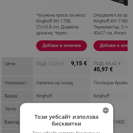
- Размери: 21 х 10.8 см
- Цвят: Черен
Чугунена преса за месо
Опушвател за хран
Kinghoff KH 1758,
Kinghoff KH 1180,
21x10.8 cm, Дървена
Термометър, 2 горе
дръжка, Черен
43х27 см, Инокс
Разглеждате този
Добави в количка
Добави в коли
продукт
9,15 €
Цена
ПЦД: 66,42 €
ПЦД: 12,73 €
45,97 €
Наличност
Налично на склад
Последни бройки
Бранд
Kinghoff
Kinghoff
Тегло
1.33 kg
3.54 kg
Този уебсайт използва
Баркод
5908287217584
5908287211803
бисквитки
BULGARIAN
Този уебсайт използва бисквитки за