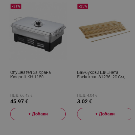
-31%
-25%
segmentifyExtension
.alleop.bg
sgfUserUpdateData
.alleop.bg
Опушвател За Храна
Бамбукови Шишчета
Kinghoff KH 1180,
Fackelman 31236, 20 См,
Термометър, 2 Горелки,
300 Бр, Кафяв
43х27 См, Инокс
ПЦД: 66.42 €
ПЦД: 4.04 €
45.97 €
3.02 €
rlv_h_fbp
.alleop.bg
rlv_
.alleop.bg
+ Добави
+ Добави
rlv_mode
.alleop.bg
rlv_p
.alleop.bg