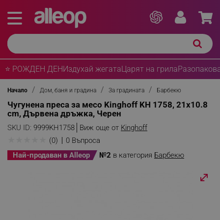
⭐ РОЖДЕН ДЕН
Издухай жегата
Царят на грила
Разопакова
Начало
Дом, баня и градина
За градината
Барбекю
Чугунена преса за месо Kinghoff KH 1758, 21x10.8
cm, Дървена дръжка, Черен
SKU ID:
9999KH1758
Виж още от
Kinghoff
★
★
★
★
★
(0)
0 Въпроса
Най-продаван в Alleop
№2
в категория
Барбекю