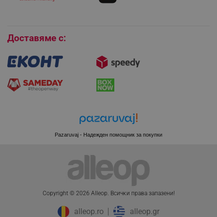
Покупки на изплащане
Бисквитки
Доставяме с:
Pazaruvaj - Надежден помощник за покупки
CookieScriptConsent
CookieScript
.alleop.bg
Copyright © 2026 Alleop. Bcичĸи пpaвa зaпaзeни!
alleop.ro
alleop.gr