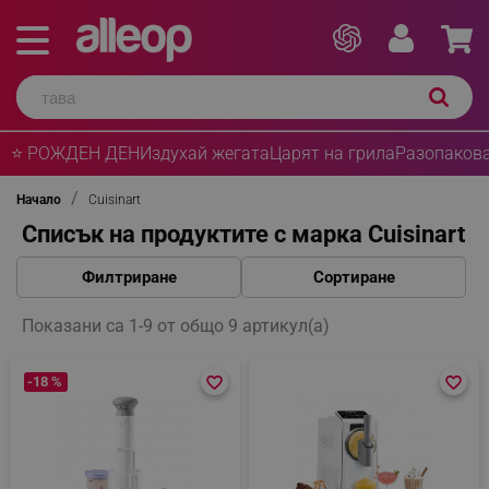
⭐ РОЖДЕН ДЕН
Издухай жегата
Царят на грила
Разопакова
Начало
Cuisinart
Списък на продуктите с марка Cuisinart
Филтриране
Сортиране
Показани са 1-9 от общо 9 артикул(а)
-18 %
favorite_border
favorite_border
favorite_border
favorite_border