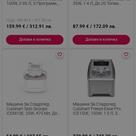
100W, 0.95 Л, 3 Програми,
35W, 1.4 Л, До 20 Топки
Компресор, Бял/сив
Сладолед, Прозрачен Капак
С Лесно Заключване, Бял
ПЦД: 189.99 € / 371.59 лв.
159.99 € / 312.91 лв.
87.99 € / 172.09 лв.
Добави в количка
Добави в количка
favorite_border
favorite_border
favorite_border
favorite_border
Машина За Сладолед
Машина За Сладолед
Cuisinart Solo Scoops
Cuisinart Freeze Ease Pro
ICEM10E, 25W, 475 Мл, До 8
ICE150E, 150W, 1.5 Л, 3
Топки Сладолед, Бял
Степени, 4 Програми,
Компресор, Инокс