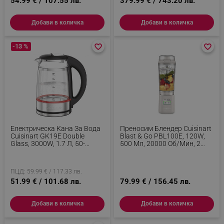
54.99 € / 107.55 лв.
379.99 € / 743.20 лв.
Добави в количка
Добави в количка
-13 %
favorite_border
favorite_border
favorite_border
favorite_border
Електрическа Кана За Вода
Преносим Блендер Cuisinart
Cuisinart GK19E Double
Blast & Go PBL100E, 120W,
Glass, 3000W, 1.7 Л, 50-
500 Мл, 20000 Об/мин, 2
100°C, 360° Основа,
Режима, Без BPA, USB-C
Сензорно Управление,
Зареждане, Бял
Филтър, Индикатор, Инокс/
ПЦД: 59.99 € / 117.33 лв.
Черен
51.99 € / 101.68 лв.
79.99 € / 156.45 лв.
Добави в количка
Добави в количка