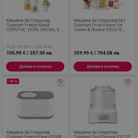
Машина За Сладолед
Машина За Сладолед 6в1
Cuisinart Freeze Wand
Cuisinart Frost Fusion Ice
ICEFD10E, 250W, 240 Мл, 5
Cream & Slushie ICE201E,
Програми, Без BPA, Тиха
170W, 1.6 Л, Интелигентно
Работа, Бял
Дозиране, Поддържане На
Темп, Компресор, Бял
ПЦД: 129.99 € / 254.24 лв.
105.99 € / 207.30 лв.
359.99 € / 704.08 лв.
Добави в количка
Добави в количка
-16 %
favorite_border
favorite_border
favorite_border
favorite_border
Машина За Сладолед
Машина За Сладолед
Cuisinart Freeze Ease ICE90E,
Cuisinart Cool Scoops ICE21E,