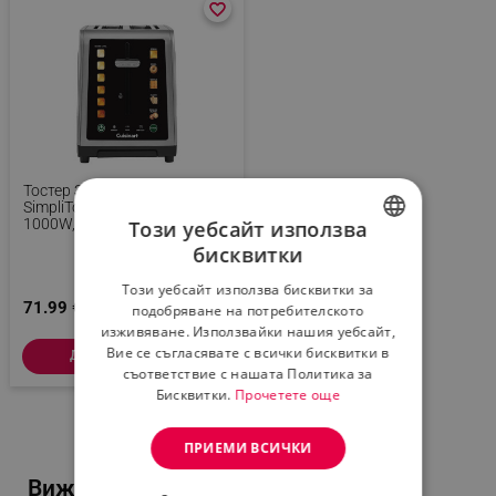
favorite_border
favorite_border
Тостер За Хляб Cuisinart
SimpliTouch XL RBT2200U,
1000W, 6 Степени, 5
Този уебсайт използва
Програми, Сензорно
бисквитки
Управление, Автоматично
BULGARIAN
Центриране, Инокс/черен
Този уебсайт използва бисквитки за
ROMANIAN
71.99 € / 140.80 лв.
подобряване на потребителското
изживяване. Използвайки нашия уебсайт,
Вие се съгласявате с всички бисквитки в
Добави в количка
съответствие с нашата Политика за
Бисквитки.
Прочетете още
ПРИЕМИ ВСИЧКИ
Виж и тези популярни продукти...