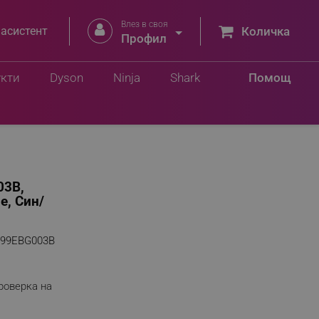
Влез в своя


 асистент
Количка
Профил
укти
Dyson
Ninja
Shark
Помощ
03B,
е, Син/
999EBG003B
роверка на