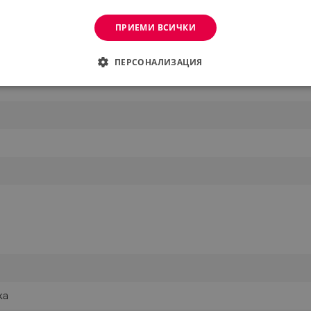
ПРИЕМИ ВСИЧКИ
ПЕРСОНАЛИЗАЦИЯ
ДИМО
ЕФЕКТИВНОСТ
ТАРГЕТИРАНЕ
ФУНКЦИО
АНИ
еобходимо
Ефективност
Таргетиране
Функционалност
Неклас
витки позволяват основната функционалност на уебсайта, като потребителско вл
же да се използва правилно без строго необходими бисквитки.
Provider /
Валиден
Описание
Домейн
до
.alleop.bg
1 месец
Profitshare
7699
.alleop.bg
1 месец
newsman
ка
.alleop.bg
1 месец
Newsman