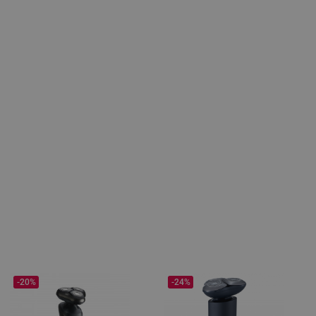
-20%
-24%