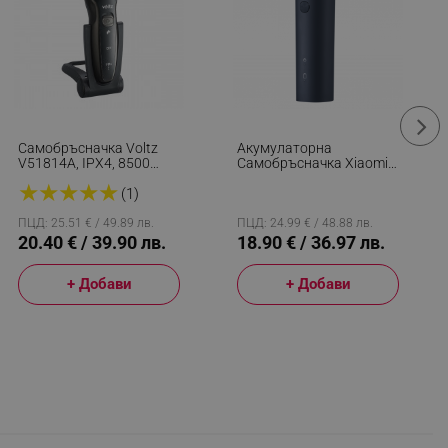
Самобръсначка Voltz
Акумулаторна
V51814A, IPX4, 8500
Самобръсначка Xiaomi
Оборота, 3 Глави, USB
Mi Electric Shaver S101
★
★
★
★
★
Зареждане, Черен
EU BHR7456EU, 3W, 60
(1)
Мин, 18 Ножчета, 6
Ъгъла, Адаптираща Се
ПЦД: 25.51 € / 49.89 лв.
ПЦД: 24.99 € / 48.88 лв.
Глава, Мокро/сухо,
20.40 € / 39.90 лв.
18.90 € / 36.97 лв.
IPX7, Тъмносин
+ Добави
+ Добави