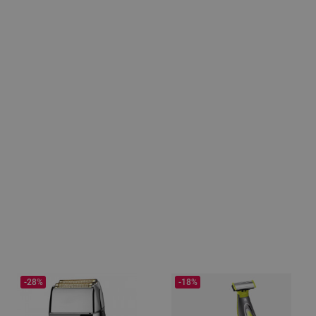
-28%
-18%