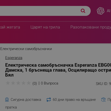
AI
хай жегата
Царят на грила
Разопаковани прод
Електрически самобръсначки
Esperanza
Електрическа самобръсначка Esperanza EBG0
Дамска, 1 бръснеща глава, Осцилиращо остри
Бял
★
★
★
★
★
0 Въпроса
(0)
SKU ID:
Сигурна доставка
60 дни право на връщане
П
пратка