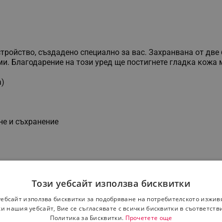
ойство, създадено специално за вас. Захранвана от две б
и. Благодарение на този уред ще постигнете гладка кожа 
а)
не и съхранение
Този уебсайт използва бисквитки
уебсайт използва бисквитки за подобряване на потребителското изжив
и нашия уебсайт, Вие се съгласявате с всички бисквитки в съответств
Политика за Бисквитки.
Прочетете още