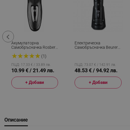
Акумулаторна
Електрическа
Самобръсначка Rosberg
Самобръсначка Beurer
R51814B, 3 Глави, 600
MN8X, 60 Мин,
★
★
★
★
★
MAh, Тример, Черен
Магнитна Фиксация,
(1)
360° Глава, Бързо
Зареждане, LED, Мокро/
ПЦД: 17.33 € / 33.89 лв.
ПЦД: 73.07 € / 142.91 лв.
Сухо, USB-C, Черен
10.99 € / 21.49 лв.
48.53 € / 94.92 лв.
+ Добави
+ Добави
Описание