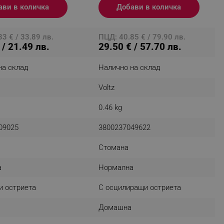
ави в количка
Добави в количка
r events which is cancelled
ent to Segmentify servers
3 € / 33.89 лв.
ПЦД: 40.85 € / 79.90 лв.
 visitor installed
 / 21.49 лв.
29.50 € / 57.70 лв.
 visitor’s data including
на склад
Налично на склад
rship status and
Voltz
0.46 kg
09025
3800237049622
Стомана
а
Нормална
и остриета
С осцилиращи остриета
Домашна