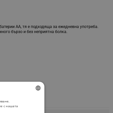
атерии АА, тя е подходяща за ежедневна употреба.
много бързо и без неприятна болка.
яване.
BULGARIAN
ие с нашата
ROMANIAN