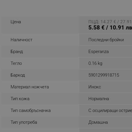
Разглеждате този пр
_sgf_rq
Цена
ПЦД: 14.27 € / 27.91
segmentifyExtension
5.58 € / 10.91 лв
sgfUserUpdateData
Наличност
Последни бройки
Бранд
Esperanza
rlv_h_fbp
rlv_
Тегло
0.16 kg
rlv_mode
Баркод
5901299918715
rlv_p
Материал ножчета
Инокс
rlv_g
rlv_s
Тип кожа
Нормална
rlv_iv
Тип самобръсначка
С осцилиращи остри
rlv_e_pt
rlv_e
Тип употреба
Домашна
rlv_h_profile