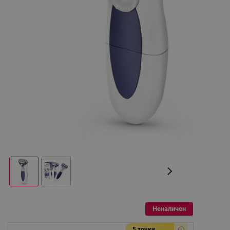
Неналичен
5 точки