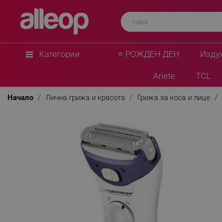
Категории
⭐ РОЖДЕН ДЕН
Изду
Ariete
TCL
Начало
Лична грижа и красота
Грижа за коса и лице