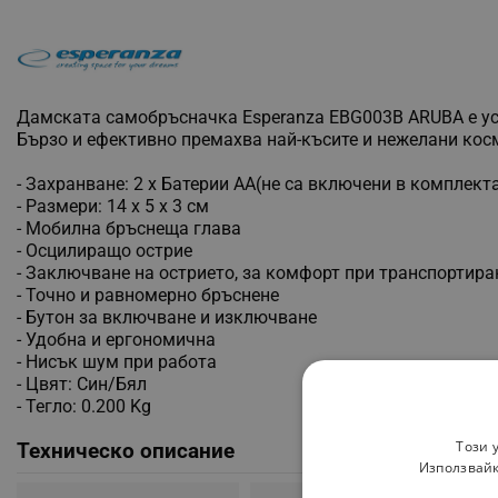
Дамската самобръсначка Esperanza EBG003B ARUBA е устр
Бързо и ефективно премахва най-късите и нежелани косм
- Захранване: 2 х Батерии АА(не са включени в комплект
- Размери: 14 х 5 х 3 см
- Мобилна бръснеща глава
- Осцилиращо острие
- Заключване на острието, за комфорт при транспортира
- Точно и равномерно бръснене
- Бутон за включване и изключване
- Удобна и ергономична
- Нисък шум при работа
- Цвят: Син/Бял
- Тегло: 0.200 Kg
Този 
Техническо описание
Използвайк