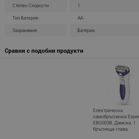
Степен Скорости
1
_nzm_noid_92166-7699
_nzm_id_92166-7699
Тип Батерия
АА
_sgf_user_id
Захранване
Батерии
_sgf_session_id
_sgf_push_permission_as
Сравни с подобни продукти
_sgf_test_mode
_sgf_tracking
_sgf_delayed_actions,
_sgf_delayed_campaigns
Електрическа
самобръсначка Espe
_sgf_npq
EBG003B, Дамска, 1
бръснеща глава,
_sgf_clicked_banners
Осцилиращо острие, 