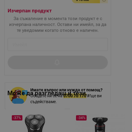
Изчерпан продукт
За съжаление в момента този продукт е с
изчерпана наличност. Остави ни имейл, за да
те уведомим когато отново е наличен.
Имате въпрос или нужда от помощ?
Може да разгледаш и тези...
Обадете ни се на
0700 70 170
и ще ви
съдействаме.
-37%
-34%