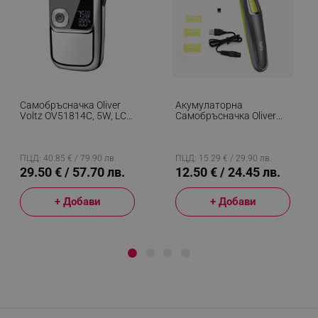
Самобръсначка Oliver
Акумулаторна
Voltz OV51814C, 5W, LCD,
Самобръсначка Oliver
IPX4, 1400mAh,
Voltz OV51812C, 5 W,
Автономия До 2ч, 3
USB, 300 MAh,
Скорости, USB, Инокс
Подвижно Острие,
Черен/Жълт
ПЦД: 40.85 € / 79.90 лв.
ПЦД: 15.29 € / 29.90 лв.
29.50 € / 57.70 лв.
12.50 € / 24.45 лв.
+ Добави
+ Добави