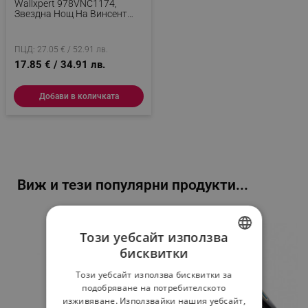
Wallxpert 978VNC1174,
Звездна Нощ На Винсент
Ван Гог, 45х70 См, Син
ПЦД: 27.05 € / 52.91 лв.
17.85 € / 34.91 лв.
Добави в количката
Виж и тези популярни продукти...
-46%
Този уебсайт използва
бисквитки
BULGARIAN
Този уебсайт използва бисквитки за
ROMANIAN
подобряване на потребителското
изживяване. Използвайки нашия уебсайт,