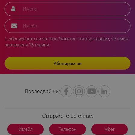
Таргетиране
Функционалност
Некласифицирани
Строго необходимите бисквитки позволяват
основната функционалност на уебсайта, като
потребителско влизане и управление на
акаунта. Уебсайтът не може да се използва
С абонирането си за този бюлетин потвърждавам, че имам
правилно без строго необходими бисквитки.
навършени 16 години.
Provider /
Име
Домейн
click_code_ps
.alleop.bg
_nzm_nosubscribe_92166-7699
.alleop.bg
_nzm_idnl_92166-7699
.alleop.bg
Последвай ни:
_nzm_noid_92166-7699
.alleop.bg
_nzm_id_92166-7699
.alleop.bg
_sgf_user_id
.alleop.bg
Свържете се с нас:
Имейл
Телефон
Viber