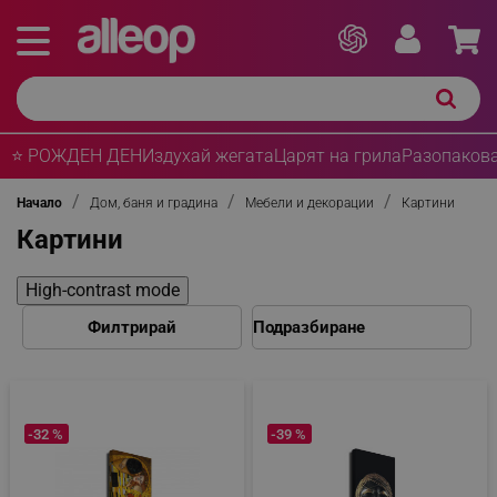
⭐ РОЖДЕН ДЕН
Издухай жегата
Царят на грила
Разопакова
Начало
Дом, баня и градина
Мебели и декорации
Картини
Картини
High-contrast mode
Филтрирай
-32 %
-39 %