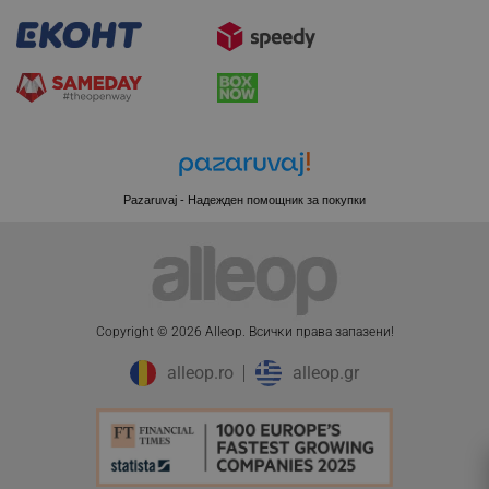
_sgf_delayed_campaigns
.alleop.bg
_sgf_npq
.alleop.bg
Pazaruvaj - Надежден помощник за покупки
_sgf_clicked_banners
.alleop.bg
Copyright © 2026 Alleop. Bcичĸи пpaвa зaпaзeни!
alleop.ro
alleop.gr
_sgf_rq
.alleop.bg