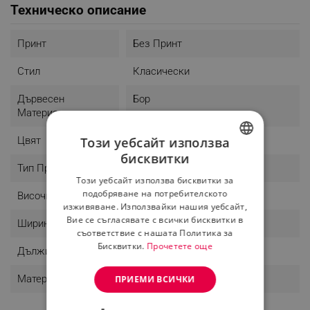
Техническо описание
Височина: 20.5 см
- Материал: Бор
- Цвят: Кафяв
Принт
Без Принт
- Поддържано телго: до 150 кг
Стил
Класически
Дървесен
Бор
Материал
Цвят
Кафяв
Този уебсайт използва
бисквитки
BULGARIAN
Тип Продукт
Табуретка
Този уебсайт използва бисквитки за
ROMANIAN
подобряване на потребителското
Височина
20.5 Cm
изживяване. Използвайки нашия уебсайт,
Вие се съгласявате с всички бисквитки в
Ширина
21.5 Cm
съответствие с нашата Политика за
Бисквитки.
Прочетете още
Дължина
42 Cm
Материал Корпус
Дърво
ПРИЕМИ ВСИЧКИ