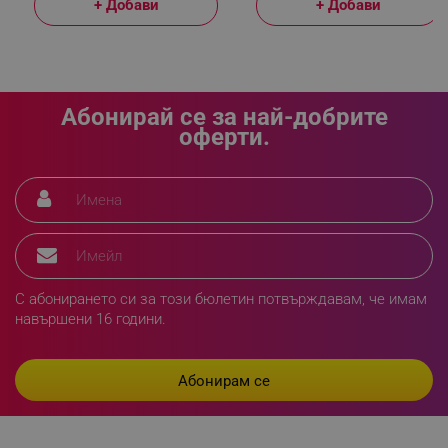
+ Добави
+ Добави
_sgf_npq
.alleop.bg
Абонирай се за най-добрите
оферти.
_sgf_clicked_banners
.alleop.bg
_sgf_rq
.alleop.bg
С абонирането си за този бюлетин потвърждавам, че имам
навършени 16 години.
segmentifyExtension
.alleop.bg