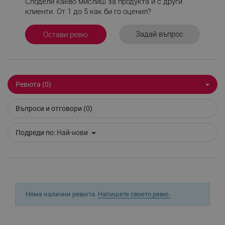
Сподели какво мислиш за продукта и с други
правилно без строго необходими бисквитки.
клиенти. От 1 до 5 как би го оценил?
Provider /
Име
Домейн
Задай въпрос
Остави ревю
click_code_ps
.alleop.bg
_nzm_nosubscribe_92166-7699
.alleop.bg
_nzm_idnl_92166-7699
.alleop.bg
_nzm_noid_92166-7699
.alleop.bg
Ревюта (0)
_nzm_id_92166-7699
.alleop.bg
Въпроси и отговори (0)
_sgf_user_id
.alleop.bg
Подреди по:
Най-нови
_sgf_session_id
.alleop.bg
Няма налични ревюта.
Напишете своето ревю.
_sgf_push_permission_asked
.alleop.bg
Google Privacy Policy