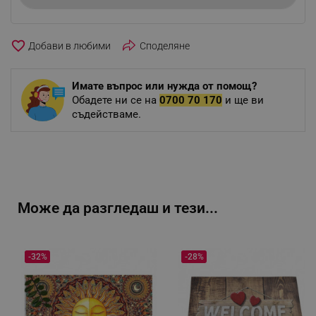
favorite_border
Споделяне
Имате въпрос или нужда от помощ?
Обадете ни се на
0700 70 170
и ще ви
съдействаме.
Може да разгледаш и тези...
-32%
-28%