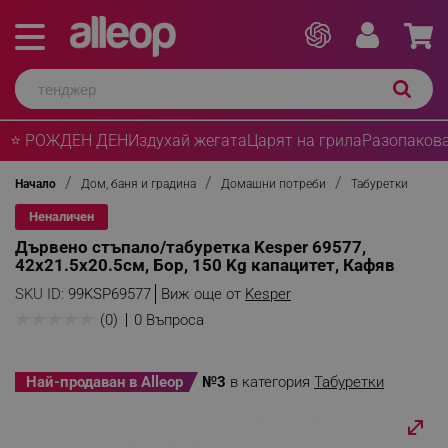
⭐ РОЖДЕН ДЕН
Издухай жегата
Царят на грила
Разопакова
Начало
Дом, баня и градина
Домашни потреби
Табуретки
Неналичен
Дървено стъпало/табуретка Kesper 69577,
42x21.5х20.5см, Бор, 150 Kg капацитет, Кафяв
SKU ID:
99KSP69577
Виж още от
Kesper
★
★
★
★
★
(0)
0 Въпроса
Най-продаван в Alleop
№3
в категория
Табуретки