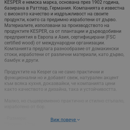
KESPER е немска марка, основана през 1902 година,
базирана в Раттлар, Германия. Компанията е известна
с високото качество и издръжливост на своите
продукти, които са предимно изработени от дърво.
Материалите, използвани за производството на
продуктите KESPER, са от плантации и дърводобивни
предприятия в Европа и Азия, сертифицирани (FSC
certified wood) от международни организации.
Компанията предлага разнообразие от домакински
стоки, изработени от различни материали, като дърво,
бамбук и други.
Продуктите на Kesper са не само практични и
функционални но и добавят свеж, натурален акцент
към всяка кухня, доказвайки, че компанията цени
както качеството и дизайна, така и устойчивостта.
Малко, но същевременно практично и стилно стъпало,
изработено от бор.
- Размери:
Виж повече
Ширина: 42см
Дълбочина: 21.5 см