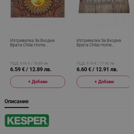
Изтривалка За Входна
Изтривалка За Входна
Врата Chilai Home
Врата Chilai Home
877CHL1177, 40x60 См,
877CHL1001, 45x70 См,
PVC, Кафяв
PVC, Кафяв
ПЦД: 9.66 € / 18.89 лв.
ПЦД: 9.16 € / 17.92 лв.
6.59 € / 12.89 лв.
6.60 € / 12.91 лв.
+ Добави
+ Добави
Описание