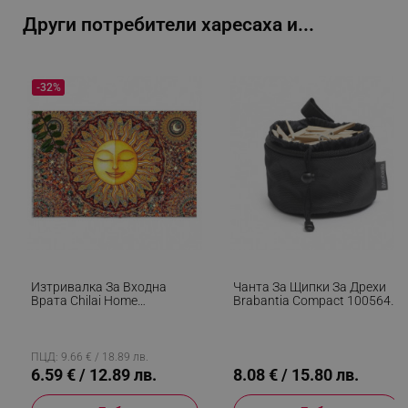
Други потребители харесаха и...
_sgf_test_mode
.alleop.bg
-32%
_sgf_tracking
.alleop.bg
_sgf_delayed_actions,
.alleop.bg
Изтривалка За Входна
Чанта За Щипки За Дрехи
Врата Chilai Home
Brabantia Compact 1005643,
877CHL1177, 40x60 См,
До 150 Щипки, Устойчива
PVC, Кафяв
На Атмосферните Условия,
Черен
_sgf_delayed_campaigns
.alleop.bg
ПЦД: 9.66 € / 18.89 лв.
6.59 € / 12.89 лв.
8.08 € / 15.80 лв.