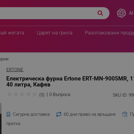
AI
хай жегата
Царят на грила
Разопаковани прод
урни
ERTONE
Електрическа фурна Ertone ERT-MN-9005MR, 
40 литра, Кафяв
★
★
★
★
★
0 Въпроса
(0)
SKU ID:
9
Сигурна доставка
60 дни право на връщане
П
пратка