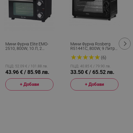
Мини Фурна Elite EMO-
Мини Фурна Rosberg
2510, 800W, 10 Л, 2
R51441C, 800W, 9 Литра,
Нагревателя, От 90 До
100-230C, Аксесоари,
★
★
★
★
★
230C, Таймер 30 Мин,
Черен
(6)
Черен
ПЦД: 52.09 € / 101.88 лв.
ПЦД: 40.85 € / 79.90 лв.
43.96 € / 85.98 лв.
33.50 € / 65.52 лв.
+ Добави
+ Добави