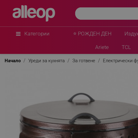
Категории
⭐ РОЖДЕН ДЕН
Изду
Ariete
TCL
Начало
Уреди за кухнята
За готвене
Електрически ф