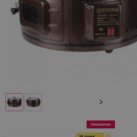
Неналичен
38 точки