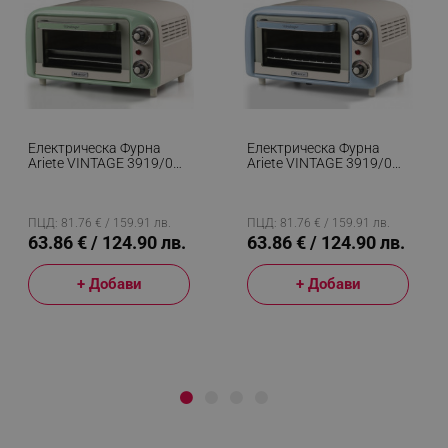
Електрическа Фурна
Електрическа Фурна
Ariete VINTAGE 3919/04,
Ariete VINTAGE 3919/05,
800W, 10 Л, 3 Режима,
800W, 10 Л, 3 Режима,
До 230°C, Двойно Термо
До 230°C, Двойно Термо
Стъкло, Таймер 60 Мин,
Стъкло, Таймер 60 Мин,
Зелен
Син
ПЦД: 81.76 € / 159.91 лв.
ПЦД: 81.76 € / 159.91 лв.
63.86 € / 124.90 лв.
63.86 € / 124.90 лв.
+ Добави
+ Добави