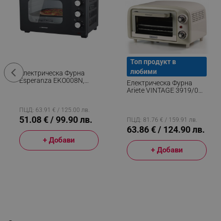
Топ продукт в
любими
Електрическа Фурна
Esperanza EKO008N,
Електрическа Фурна
1280W, 20 Л, 100-230C,
Ariete VINTAGE 3919/03,
Таймер 60 Мин, Черен
800W, 10 Л, 3 Режима,
До 230°C, Двойно Термо
ПЦД: 63.91 € / 125.00 лв.
Стъкло, Таймер 60 Мин,
51.08 € / 99.90 лв.
Бежов
ПЦД: 81.76 € / 159.91 лв.
63.86 € / 124.90 лв.
+ Добави
+ Добави