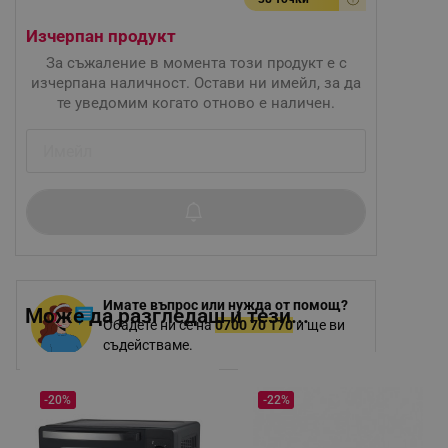
Изчерпан продукт
За съжаление в момента този продукт е с
изчерпана наличност. Остави ни имейл, за да
те уведомим когато отново е наличен.
Имате въпрос или нужда от помощ?
Може да разгледаш и тези...
Обадете ни се на
0700 70 170
и ще ви
съдействаме.
-20%
-22%