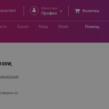
Влез в своя


 асистент
Количка
Профил
укти
Dyson
Ninja
Shark
Помощ
1100W,
9MN9005MR
роверка на