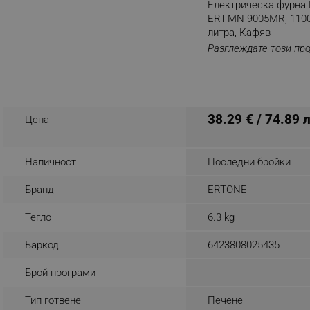
Електрическа фурна 
ERT-MN-9005MR, 1100
_nzm_noid_92166-7699
литра, Кафяв
_nzm_id_92166-7699
Разглеждате този пр
_sgf_user_id
_sgf_session_id
_sgf_push_permission_as
38.29 € / 74.89 
Цена
_sgf_test_mode
Наличност
Последни бройки
_sgf_tracking
Бранд
ERTONE
_sgf_delayed_actions,
Тегло
6.3 kg
_sgf_delayed_campaigns
Баркод
6423808025435
_sgf_npq
Брой програми
_sgf_clicked_banners
Тип готвене
Печене