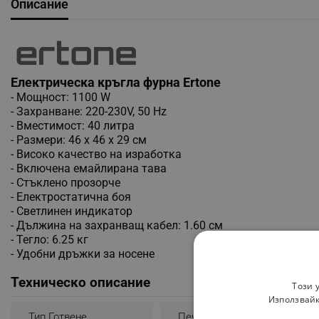
Описание
Eлектрическа кръгла фурна Ertone
- Мощност: 1100 W
- Захранване: 220-230V, 50 Hz
- Вместимост: 40 литра
- Размери: 46 х 46 х 29 см
- Високо качество на изработка
- Включена емайлирана тава
- Стъклено прозорче
- Електростатична боя
- Светлинен индикатор
- Дължина на захранващ кабел: 1.60 см
- Тегло: 6.25 кг
- Удобни дръжки за носене
Техническо описание
Този 
Използвайк
Тип Готвене
Печене