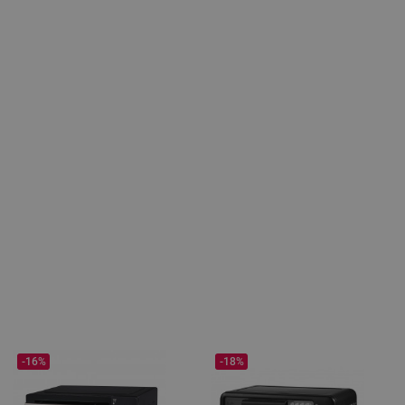
-16%
-18%