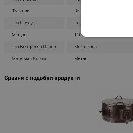
Функции
Защита Против Прегряване
Тип Продукт
Електрическа Фурна
Мощност
1100 W
СТРОГО НЕОБХО
Тип Контролен Панел
Механичен
НЕКЛАСИФИЦИР
Материал Корпус
Метал
Сравни с подобни продукти
Строго н
Строго необходимите биск
акаунта. Уебсайтът не мо
Име
click_code_ps
_nzm_nosubscribe_92166-
_nzm_idnl_92166-7699