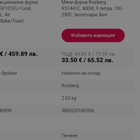
кционална фурна
Мини фурна Rosberg
 SP101EU Foodi,
R51441C, 800W, 9 литра, 100-
, Air
230C, Аксесоари, Бял
/Bake/Toast,
fying visitors. The lifetime
а, Инокс
Изберете вариация
ifying visitor sessions
itor is asked for web push
€ / 459.89 лв.
ПЦД: 40.85 € / 79.90 лв.
33.50 € / 65.52 лв.
tor is a test user and can
 бройки
Налично на склад
tor disabled tracking,
y related cookies and local
Rosberg
aign specific data for
2.65 kg
aign specific data for
40093
3800237045556
r events stored to be sent
ferent banners clicked by the
Печене