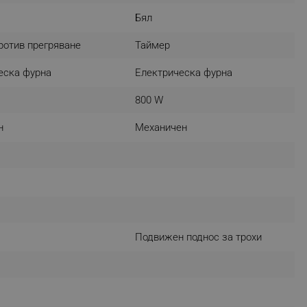
r events which is cancelled
Бял
ent to Segmentify servers
ротив прегряване
Таймер
 visitor installed
еска фурна
Електрическа фурна
 visitor’s data including
rship status and
800 W
н
Механичен
Подвижен поднос за трохи