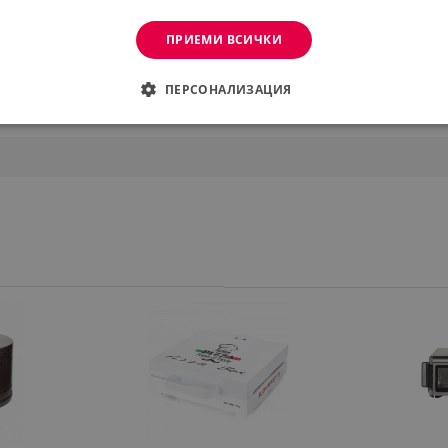
ПРИЕМИ ВСИЧКИ
ПЕРСОНАЛИЗАЦИЯ
ДИМО
ЕФЕКТИВНОСТ
ТАРГЕТИРАНЕ
ФУНКЦИО
АНИ
еобходимо
Ефективност
Таргетиране
Функционалност
Неклас
витки позволяват основната функционалност на уебсайта, като потребителско вл
же да се използва правилно без строго необходими бисквитки.
Provider /
Валиден
Описание
Домейн
до
.alleop.bg
1 месец
Profitshare
7699
.alleop.bg
1 месец
newsman
.alleop.bg
1 месец
Newsman