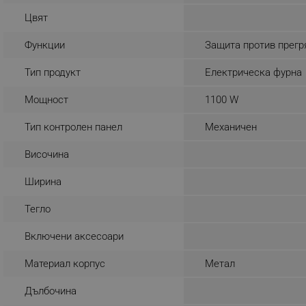
_sgf_rq
Цвят
Функции
Защита против прегр
segmentifyExtension
Тип продукт
Електрическа фурна
sgfUserUpdateData
Мощност
1100 W
rlv_h_fbp
Тип контролен панел
Механичен
rlv_
Височина
rlv_mode
Ширина
rlv_p
rlv_g
Тегло
rlv_s
Включени аксесоари
rlv_iv
rlv_e_pt
Материал корпус
Метал
rlv_e
Дълбочина
rlv_h_profile