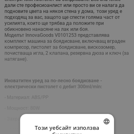
дали сте професиоанлист или просто ви се налага да
подновите цвета на някоя стена у дома, този уред е
подходящ за вас, защото ще спести голяма част от
усилията, които ще трябва да положите при
обикновено нанасяне на лак или боя.
Моделът InnovaGoods V0101253 представлява
комплект машина за боядисване, включващ вграден
компресор, пистолет за боядисване, вискозомер,
почистваща игла, 2 клапана, резервна дюза и ключ (за
натягане).
Иноватитен уред за по-лесно боядисване -
електрически пистолет с дебит 300ml/min:
- Материал: ABS/PP
- Мощност: 80W
- Захранващ кабел: 2 метра
Виж повече
Този уебсайт използва
- 220-240V / 50Hz