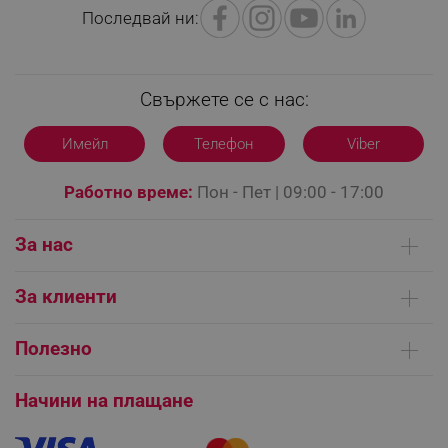
Последвай ни:
Свържете се с нас:
Имейл
Телефон
Viber
segmentifyExtension
.alleop.bg
Работно време:
Пон - Пет | 09:00 - 17:00
sgfUserUpdateData
.alleop.bg
За нас
Кои сме ние
За клиенти
Контакти
Доставка на поръчки
Сервизни центрове
Полезно
Начини на плащане
rlv_h_fbp
.alleop.bg
Общи условия на сайта
FAQ | Чести въпроси
Платформа за ОРС
Начини на плащане
rlv_
.alleop.bg
Как да направя поръчка?
Гаранция и сервиз
rlv_mode
.alleop.bg