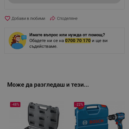
favorite_border
Споделяне
Имате въпрос или нужда от помощ?
Обадете ни се на
0700 70 170
и ще ви
съдействаме.
Може да разгледаш и тези...
-48%
-22%