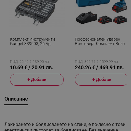
Комплект Инструменти
Професионален Ударен
Gadget 339003, 26 Бр,
Винтоверт Комплект Bosch
Куфарче, Хром-Ванадий,
Professional GSB 18V-45
Черен
0615A5002U, 850W, 21/45
Nm, 500-1900 Об/мин, 4 Ah,
3 Батерии, Куфар, Син
ПЦД: 20.40 € / 39.90 лв.
ПЦД: 306.77 € / 599.99 лв.
10.69 € / 20.91 лв.
240.26 € / 469.91 лв.
+ Добави
+ Добави
Описание
Лакирането и боядисването на стени, е по-лесно с този
електричски пистолет за боядисване. Без значение