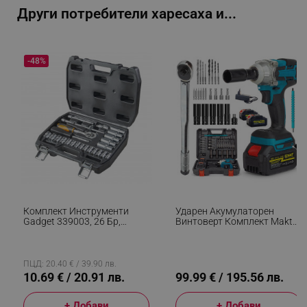
Други потребители харесаха и...
-48%
_sgf_session_id
.alleop.bg
_sgf_push_permission_asked
.alleop.bg
Google Privacy Policy
_sgf_test_mode
.alleop.bg
Комплект Инструменти
Ударен Акумулаторен
Gadget 339003, 26 Бр,
Винтоверт Комплект Maktul
Куфарче, Хром-Ванадий,
‎MKT06-IMPACT, 450W,
Черен
300Nm, 2800/3500 Об./мин,
_sgf_tracking
.alleop.bg
2x 4000 MAh, 20V, Син
ПЦД: 20.40 € / 39.90 лв.
10.69 € / 20.91 лв.
99.99 € / 195.56 лв.
+ Добави
+ Добави