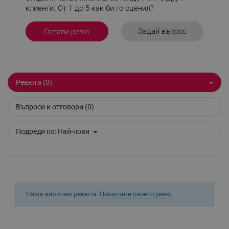
вискозомер, почистваща игла, 2 клапана, резервна
клиенти. От 1 до 5 как би го оценил?
дюза и ключ
Задай въпрос
Остави ревю
Строго необходимо
Ефективност
Таргетиране
Функционалност
Некласифицирани
Ревюта (0)
Строго необходимите бисквитки позволяват
основната функционалност на уебсайта, като
потребителско влизане и управление на
Въпроси и отговори (0)
акаунта. Уебсайтът не може да се използва
правилно без строго необходими бисквитки.
Provider /
Подреди по:
Най-нови
Име
Домейн
click_code_ps
.alleop.bg
_nzm_nosubscribe_92166-7699
.alleop.bg
_nzm_idnl_92166-7699
.alleop.bg
Няма налични ревюта.
Напишете своето ревю.
_nzm_noid_92166-7699
.alleop.bg
_nzm_id_92166-7699
.alleop.bg
_sgf_user_id
.alleop.bg