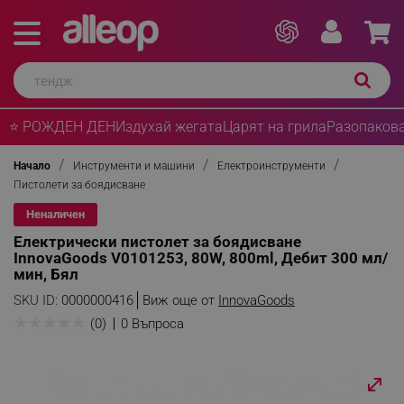
⭐ РОЖДЕН ДЕН
Издухай жегата
Царят на грила
Разопакова
Начало
Инструменти и машини
Електроинструменти
Пистолети за боядисване
Неналичен
Електрически пистолет за боядисване
InnovaGoods V0101253, 80W, 800ml, Дебит 300 мл/
мин, Бял
SKU ID:
0000000416
Виж още от
InnovaGoods
★
★
★
★
★
(0)
0 Въпроса