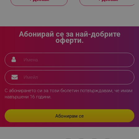
_sgf_delayed_actions,
.alleop.bg
Абонирай се за най-добрите
оферти.
_sgf_delayed_campaigns
.alleop.bg
_sgf_npq
.alleop.bg
С абонирането си за този бюлетин потвърждавам, че имам
навършени 16 години.
_sgf_clicked_banners
.alleop.bg
_sgf_rq
.alleop.bg