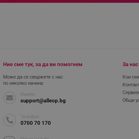
_sgf_user_id
_sgf_session_id
_sgf_push_permission_as
_sgf_test_mode
_sgf_tracking
Ние сме тук, за да ви помогнем
За нас
_sgf_delayed_actions,
Може да се свържете с нас
Кои см
по няколко начина:
_sgf_delayed_campaigns
Контак
Сервиз
Имейл:
_sgf_npq
support@alleop.bg
Общи ус
_sgf_clicked_banners
Телефон:
0700 70 170
_sgf_rq
Пиши ни и по: