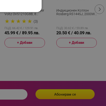
Комплект Тенджери Oliver
Индукционен Котлон
НАЛНОСТ
Voltz OV51210G8B, 8
Rosberg R51445J, 2000W,
Части, Многослойно
8 Нива, 5 Функции, LED,
★
★
★
★
★
Дъно, Индукция,
Черен
(3)
Неръждаема Стомана,
Сребрист
ПЦД: 66.42 € / 129.91 лв.
ПЦД: 30.62 € / 59.89 лв.
45.99 € / 89.95 лв.
20.50 € / 40.09 лв.
+ Добави
+ Добави
ифицирани
изане и управление на