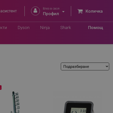
Влез в своя


 асистент
Количка
Профил
укти
Dyson
Ninja
Shark
Помощ
%