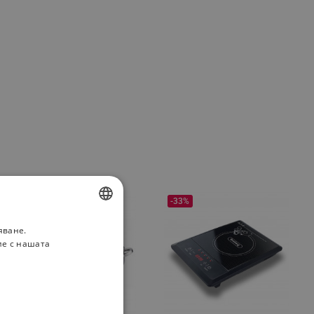
-31%
-33%
яване.
BULGARIAN
ие с нашата
ROMANIAN