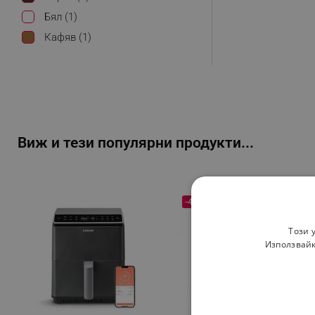
Бял (1)
Кафяв (1)
Виж и тези популярни продукти...
-46%
Този 
Използвайк