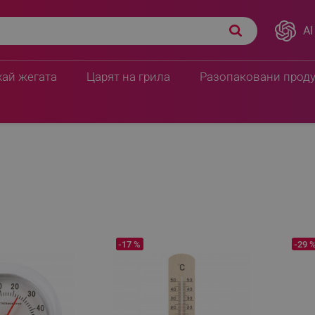
AI
хай жегата
Царят на грила
Разопаковани прод
останции
-17 %
-29 