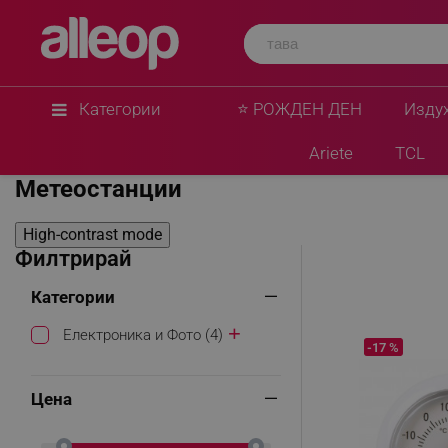
Категории
⭐ РОЖДЕН ДЕН
Изду
Начало
Електроника и Фото
Друга електроника
Мете
Ariete
TCL
Метеостанции
High-contrast mode
Филтрирай
Категории
Електроника и Фото (4)
-17 %
Цена