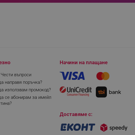
fying visitors. The lifetime
ifying visitor sessions
itor is asked for web push
tor is a test user and can
tor disabled tracking,
y related cookies and local
езно
Начини на плащане
aign specific data for
| Чести въпроси
aign specific data for
да направя поръчка?
да използвам промокод?
r events stored to be sent
да се абонирам за имейл
тина?
ferent banners clicked by the
Доставяме с:
r events which is cancelled
ent to Segmentify servers