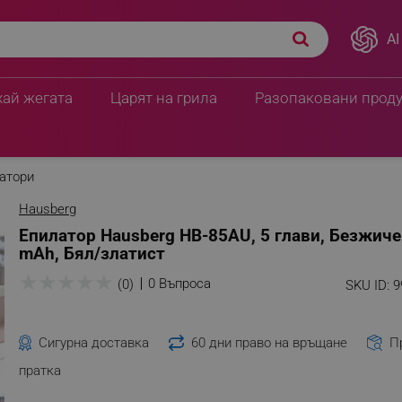
AI
хай жегата
Царят на грила
Разопаковани прод
атори
Hausberg
Епилатор Hausberg HB-85AU, 5 глави, Безжиче
mAh, Бял/златист
★
★
★
★
★
0 Въпроса
(0)
SKU ID:
9
Сигурна доставка
60 дни право на връщане
П
пратка