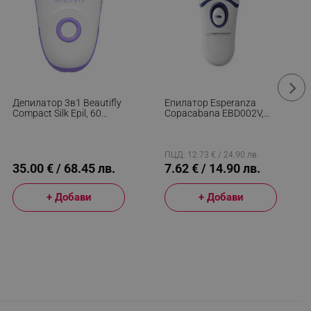
Депилатор 3в1 Beautifly
Епилатор Esperanza
Compact Silk Epil, 60
Copacabana EBD002V,
Мин, 2 Скорости,
Безжичен, 16 Пинсети, 2
Мокро/сухо, USB-C,
Скорости, Бял/син
Бял/лилав
ПЦД: 12.73 € / 24.90 лв.
35.00 € / 68.45 лв.
7.62 € / 14.90 лв.
+ Добави
+ Добави