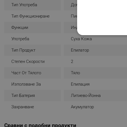
Тип Употреба
Домашна
Тип Функциониране
Пинсети
Функции
Индикаторна Лампичка
СТРОГО НЕОБХО
Употреба
Суха Кожа
НЕКЛАСИФИЦИР
Тип Продукт
Епилатор
Степен Скорости
2
Част От Тялото
Тяло
Строго н
Използване За
Епилация
Строго необходимите биск
акаунта. Уебсайтът не мо
Тип Батерия
Литиево-Йонна
Име
Захранване
Акумулатор
click_code_ps
_nzm_nosubscribe_92166-
Сравни с подобни продукти
_nzm_idnl_92166-7699