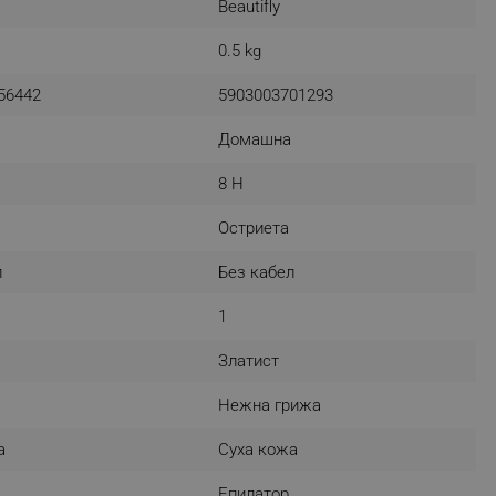
Beautifly
r events which is cancelled
ent to Segmentify servers
0.5 kg
 visitor installed
56442
5903003701293
 visitor’s data including
Домашна
rship status and
8 H
Остриета
л
Без кабел
1
Златист
Нежна грижа
а
Суха кожа
Епилатор