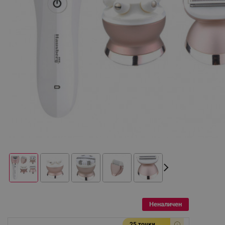
Неналичен
25 точки