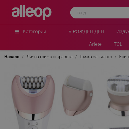
Категории
⭐ РОЖДЕН ДЕН
Изду
Ariete
TCL
Начало
Лична грижа и красота
Грижа за тялото
Епил