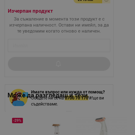
Изчерпан продукт
За съжаление в момента този продукт е с
изчерпана наличност. Остави ни имейл, за да
те уведомим когато отново е наличен.
Имате въпрос или нужда от помощ?
Може да разгледаш и тези...
Обадете ни се на
0700 70 170
и ще ви
съдействаме.
-29%