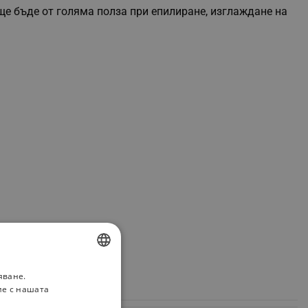
ще бъде от голяма полза при епилиране, изглаждане на
яване.
BULGARIAN
ие с нашата
ROMANIAN