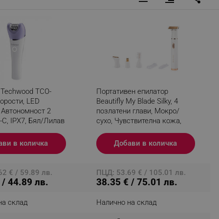
fying visitors. The lifetime
ifying visitor sessions
itor is asked for web push
 Techwood TCO-
Портативен епилатор
tor is a test user and can
корости, LED
Beautifly My Blade Silky, 4
 Автономност 2
позлатени глави, Мокро/
tor disabled tracking,
-C, IPX7, Бял/Лилав
сухо, Чувствителна кожа,
y related cookies and local
Мултифункционален, Бял/
златист
ави в количка
Добави в количка
aign specific data for
aign specific data for
2 € / 59.89 лв.
ПЦД: 53.69 € / 105.01 лв.
 / 44.89 лв.
38.35 € / 75.01 лв.
r events stored to be sent
на склад
Налично на склад
ferent banners clicked by the