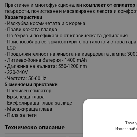
Практичен и многофункционален
комплект от епилатор 
твърдости, почистване и масажиране с лекота и комфорт
Характеристики
- Изскубва косъмчетата и с корена
- Прави кожата гладка
- По-бързо и по-ефикасно от класическата депилация
- Приспособява се към контурите на тялото и с това гар
- LCD
- Продължителност на живота на кварцовата лампа: 300
- Литиево-йонна батерия - 1400 mAh
- Дължина на вълната: 550-1200 nm
- 220-240V
- Честота: 50-60Hz
5 сменяеми приставки
- Прецизен епилатор
- Бръснеща глава
- Ексфолираща глава за лице
- Масажираща глава
- Пила за пети
Този 
Техническо описание
Използвайк