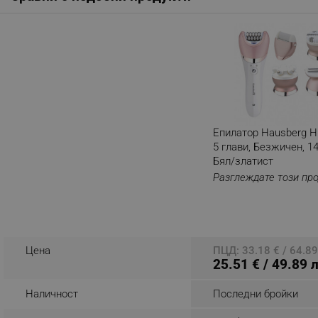
_nzm_noid_92166-7699
_nzm_id_92166-7699
_sgf_user_id
_sgf_session_id
_sgf_push_permission_as
Епилатор Hausberg H
_sgf_test_mode
5 глави, Безжичен, 1
Бял/златист
_sgf_tracking
Разглеждате този пр
_sgf_delayed_actions,
_sgf_delayed_campaigns
Цена
ПЦД: 33.18 € / 64.89
25.51 € / 49.89 
_sgf_npq
Наличност
Последни бройки
_sgf_clicked_banners