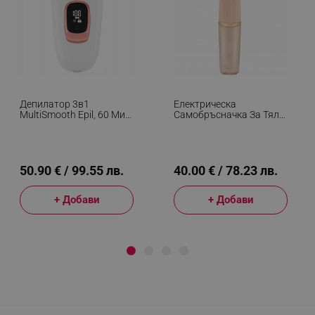
Депилатор 3в1
Електрическа
MultiSmooth Epil, 60 Мин,
Самобръсначка За Тяло
2 Скорости, Мокро/
Beautifly Silky Skin Epil,
Сухо, LCD Дисплей, USB-
180 Мин, 18K Острие,
C/A, Бял/златист
Сухо/мокро, Розов/
Златист
50.90 € / 99.55 лв.
40.00 € / 78.23 лв.
+ Добави
+ Добави