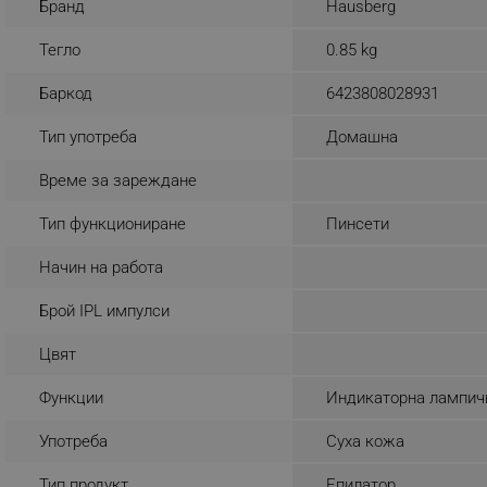
Бранд
Hausberg
_sgf_rq
Тегло
0.85 kg
segmentifyExtension
Баркод
6423808028931
sgfUserUpdateData
Тип употреба
Домашна
Време за зареждане
rlv_h_fbp
Тип функциониране
Пинсети
rlv_
rlv_mode
Начин на работа
rlv_p
Брой IPL импулси
rlv_g
Цвят
rlv_s
rlv_iv
Функции
Индикаторна лампич
rlv_e_pt
Употреба
Суха кожа
rlv_e
rlv_h_profile
Тип продукт
Епилатор