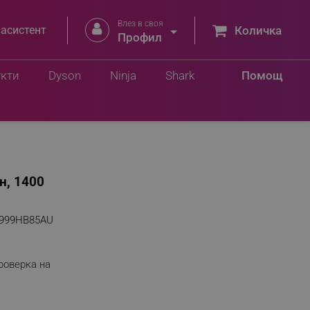
Влез в своя


 асистент
Количка
Профил
укти
Dyson
Ninja
Shark
Помощ
н, 1400
999HB85AU
роверка на