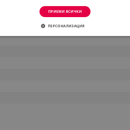
ПРИЕМИ ВСИЧКИ
ПЕРСОНАЛИЗАЦИЯ
ДИМО
ЕФЕКТИВНОСТ
ТАРГЕТИРАНЕ
ФУНКЦИО
АНИ
еобходимо
Ефективност
Таргетиране
Функционалност
Неклас
витки позволяват основната функционалност на уебсайта, като потребителско вл
же да се използва правилно без строго необходими бисквитки.
Provider /
Валиден
Описание
Домейн
до
.alleop.bg
1 месец
Profitshare
7699
.alleop.bg
1 месец
newsman
.alleop.bg
1 месец
Newsman