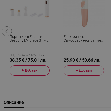
Портативен Епилатор
Електрическа
Beautifly My Blade Silky, 4
Самобръсначка За Тяло
Позлатени Глави,
Skin Sense Epil, 60 Мин,
Мокро/сухо,
Двойно Острие, 2 Глави,
Чувствителна Кожа,
Сухо/мокро, Бял/корал
Мултифункционален,
ПЦД: 53.69 € / 105.01 лв.
Бял/златист
38.35 € / 75.01 лв.
25.90 € / 50.66 лв.
+ Добави
+ Добави
Описание