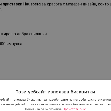
и приставки Hausberg
за красота с модерен дизайн, който 
.
антира по-добра епилация
000 импулса
Този уебсайт използва бисквитки
уебсайт използва бисквитки за подобряване на потребителското изжив
и нашия уебсайт, Вие се съгласявате с всички бисквитки в съответств
Политика за Бисквитки.
Прочетете още