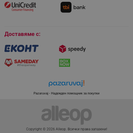
Как да се абонирам за имейл бюлетина?
Условия за връщане
Покупки на изплащане
Бисквитки
_sgf_session_id
.alleop.bg
Доставяме с:
_sgf_push_permission_asked
.alleop.bg
Google Privacy Policy
_sgf_test_mode
.alleop.bg
Pazaruvaj - Надежден помощник за покупки
_sgf_tracking
.alleop.bg
Copyright © 2026 Alleop. Bcичĸи пpaвa зaпaзeни!