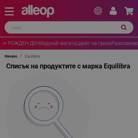
⭐ РОЖДЕН ДЕН
Издухай жегата
Царят на грила
Разопакова
Начало
Equilibra
Списък на продуктите с марка Equilibra