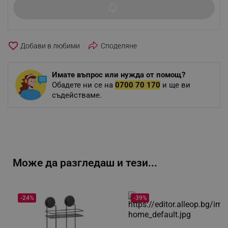
favorite_border
Споделяне
Имате въпрос или нужда от помощ?
Обадете ни се на
0700 70 170
и ще ви
съдействаме.
Може да разгледаш и тези...
-24%
-39%