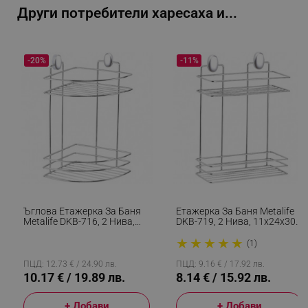
Други потребители харесаха и...
-20%
-11%
segmentifyExtension
.alleop.bg
sgfUserUpdateData
.alleop.bg
Ъглова Етажерка За Баня
Етажерка За Баня Metalife
Metalife DKB-716, 2 Нива,
DKB-719, 2 Нива, 11x24x30
18x18x30 См, Хром
См, Хром
★
★
★
★
★
(1)
rlv_h_fbp
.alleop.bg
ПЦД: 12.73 € / 24.90 лв.
ПЦД: 9.16 € / 17.92 лв.
10.17 € / 19.89 лв.
8.14 € / 15.92 лв.
rlv_
.alleop.bg
rlv_mode
.alleop.bg
+ Добави
+ Добави