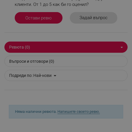
клиенти. От 1 до 5 как би го оценил?
_sgf_delayed_actions,
.alleop.bg
Задай въпрос
Остави ревю
_sgf_delayed_campaigns
.alleop.bg
Ревюта (0)
Въпроси и отговори (0)
Подреди по:
Най-нови
_sgf_npq
.alleop.bg
_sgf_clicked_banners
.alleop.bg
Няма налични ревюта.
Напишете своето ревю.
_sgf_rq
.alleop.bg