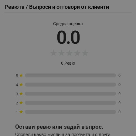
Ревюта / Въпроси и отговори от клиенти
Средна оценка
0.0
_sgf_session_id
.alleop.bg
★
★
★
★
★
_sgf_push_permission_asked
.alleop.bg
Google Privacy Policy
0 Ревю
★
0
5
_sgf_test_mode
.alleop.bg
★
0
4
★
0
3
★
0
2
_sgf_tracking
.alleop.bg
★
0
1
Остави ревю или задай въпрос.
Сподели какво мислиш за продукта и с други