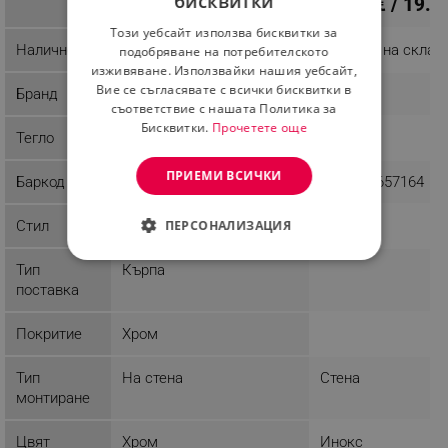
бисквитки
12.21 € / 23.88 лв.
10.17 € / 19.8
BULGARIAN
Този уебсайт използва бисквитки за
ROMANIAN
Наличност
Последни бройки
Налично на склад
подобряване на потребителското
изживяване. Използвайки нашия уебсайт,
Вие се съгласявате с всички бисквитки в
Бранд
Metalife
Metalife
съответствие с нашата Политика за
Бисквитки.
Прочетете още
Тегло
1.24 kg
0.7 kg
ПРИЕМИ ВСИЧКИ
Баркод
8680801617281
8680801657164
Стил
Модерен
ПЕРСОНАЛИЗАЦИЯ
СТРОГО НЕОБХОДИМО
Тип
Кърпа
поставка
ЕФЕКТИВНОСТ
Покритие
Хром
ТАРГЕТИРАНЕ
Тип
На стена
Стена
ФУНКЦИОНАЛНОСТ
монтиране
НЕКЛАСИФИЦИРАНИ
Цвят
Хром
Инокс