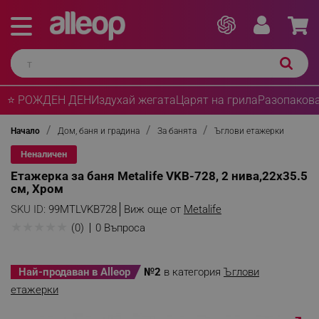
⭐ РОЖДЕН ДЕН
Издухай жегата
Царят на грила
Разопакова
Начало
Дом, баня и градина
За банята
Ъглови етажерки
Неналичен
Етажерка за баня Metalife VKB-728, 2 нива,22x35.5
см, Хром
SKU ID:
99MTLVKB728
Виж още от
Metalife
★
★
★
★
★
(0)
0 Въпроса
Най-продаван в Alleop
№2
в категория
Ъглови
етажерки