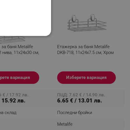
НАЛНОСТ
за баня Metalife
Етажерка за баня Metalife
2 нива, 11x24x30 см,
DKB-718, 11х24х7.5 см, Хром
ифицирани
рете вариация
Изберете вариация
изане и управление на
 € / 17.92 лв.
ПЦД: 7.62 € / 14.90 лв.
/ 15.92 лв.
6.65 € / 13.01 лв.
на склад
Последни бройки
Metalife