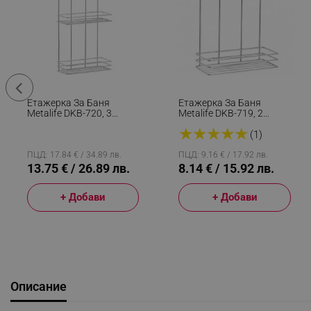
Етажерка За Баня
Етажерка За Баня
Metalife DKB-720, 3
Metalife DKB-719, 2
Нива, 11x24х50 См,
Нива, 11x24x30 См,
★
★
★
★
★
Хром
Хром
(1)
ПЦД: 17.84 € / 34.89 лв.
ПЦД: 9.16 € / 17.92 лв.
13.75 € / 26.89 лв.
8.14 € / 15.92 лв.
+ Добави
+ Добави
Описание