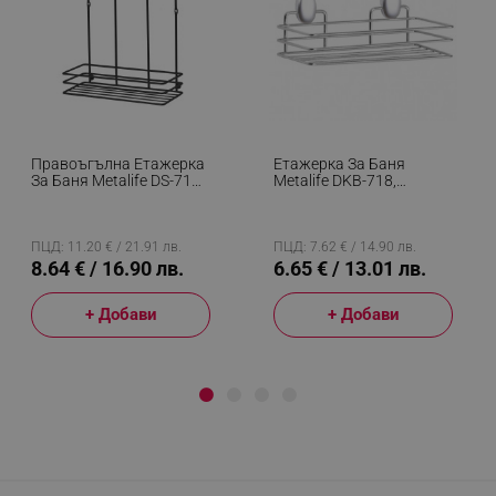
Правоъгълна Етажерка
Етажерка За Баня
За Баня Metalife DS-719,
Metalife DKB-718,
2 Нива, 11х24х30см,
11х24х7.5 См, Хром
Черен
ПЦД: 11.20 € / 21.91 лв.
ПЦД: 7.62 € / 14.90 лв.
8.64 € / 16.90 лв.
6.65 € / 13.01 лв.
+ Добави
+ Добави