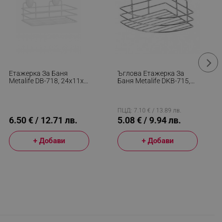
Етажерка За Баня
Ъглова Етажерка За
Metalife DB-718, 24х11х9
Баня Metalife DKB-715,
См, 1 Ниво, Бял
18х18х8 См, Хром
ПЦД: 7.10 € / 13.89 лв.
6.50 € / 12.71 лв.
5.08 € / 9.94 лв.
+ Добави
+ Добави