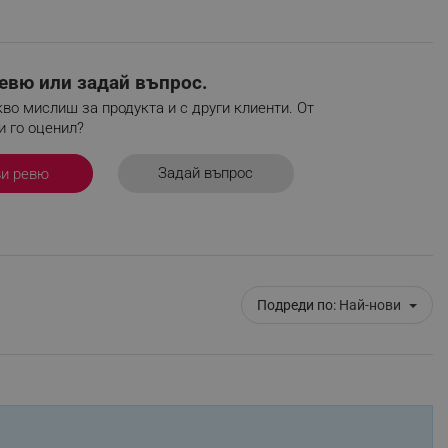
r events which is cancelled
ent to Segmentify servers
евю или задай въпрос.
 visitor installed
во мислиш за продукта и с други клиенти. От
 visitor’s data including
и го оценил?
rship status and
Задай въпрос
ви ревю
Подреди по:
Най-нови