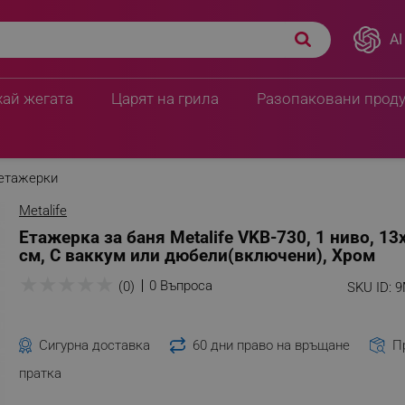
AI
хай жегата
Царят на грила
Разопаковани прод
етажерки
Metalife
Етажерка за баня Metalife VKB-730, 1 нивo, 1
см, С ваккум или дюбели(включени), Хром
★
★
★
★
★
0 Въпроса
(0)
SKU ID:
9
Сигурна доставка
60 дни право на връщане
П
пратка