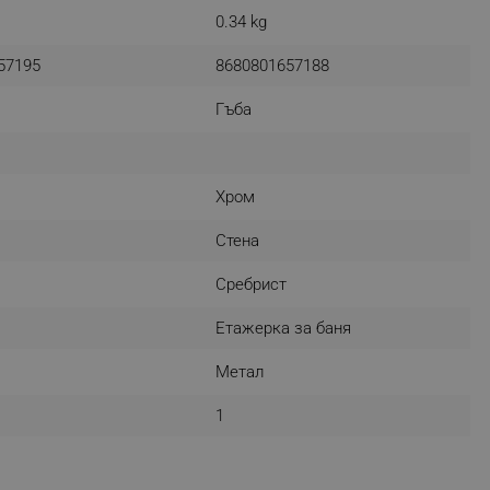
0.34 kg
57195
8680801657188
fying visitors. The lifetime
Гъба
ifying visitor sessions
itor is asked for web push
Хром
tor is a test user and can
Стена
tor disabled tracking,
y related cookies and local
Сребрист
Етажерка за баня
aign specific data for
Метал
aign specific data for
1
r events stored to be sent
ferent banners clicked by the