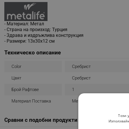
- Материал: Метал
- Страна на произход: Турция
- Здрава и издръжлива конструкция
- Размери: 13х30х12 см
Техническо описание
Color
Сребрист
Цвят
Сребрист
Брой Рафтове
1
Материал Поставка
Метал
Този 
Сравни с подобни продукти
Използвайк