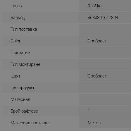
Тегло
0.72 kg
_nzm_noid_92166-7699
_nzm_id_92166-7699
Баркод
8680801617304
_sgf_user_id
Тип поставка
_sgf_session_id
Color
Сребрист
_sgf_push_permission_as
Покритие
_sgf_test_mode
Тип монтиране
_sgf_tracking
Цвят
Сребрист
Тип продукт
_sgf_delayed_actions,
Материал
_sgf_delayed_campaigns
Брой рафтове
1
_sgf_npq
Материал поставка
Метал
_sgf_clicked_banners