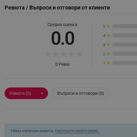
Ревюта / Въпроси и отговори от клиенти
_sgf_rq
Средна оценка
segmentifyExtension
★
5
0.0
★
4
sgfUserUpdateData
★
3
★
★
★
★
★
★
2
rlv_h_fbp
★
1
0 Ревю
rlv_
rlv_mode
rlv_p
rlv_g
Ревюта (0)
Въпроси и отговори (0)
rlv_s
rlv_iv
rlv_e_pt
rlv_e
Няма налични ревюта.
Напишете своето ревю.
rlv_h_profile