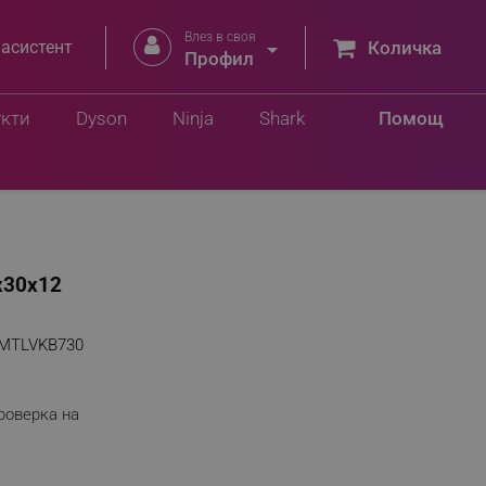
Влез в своя


 асистент
Количка
Профил
укти
Dyson
Ninja
Shark
Помощ
3x30х12
MTLVKB730
роверка на