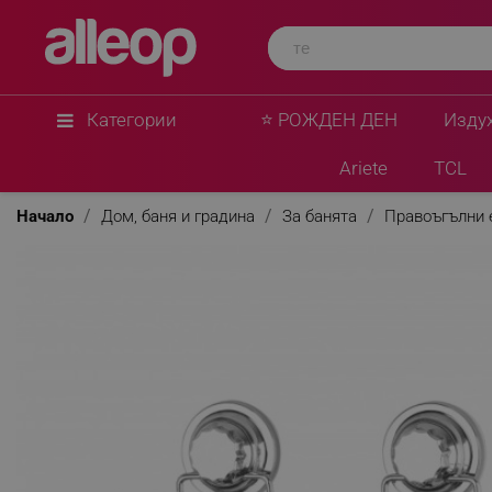
Категории
⭐ РОЖДЕН ДЕН
Изду
Ariete
TCL
Начало
Дом, баня и градина
За банята
Правоъгълни 