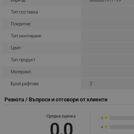
Баркод
8680801617199
_nzm_noid_92166-7699
Тип поставка
_nzm_id_92166-7699
Покритие
_sgf_user_id
Тип монтиране
_sgf_session_id
_sgf_push_permission_as
Цвят
Тип продукт
_sgf_test_mode
Материал
_sgf_tracking
Брой рафтове
2
_sgf_delayed_actions,
Ревюта / Въпроси и отговори от клиенти
_sgf_delayed_campaigns
_sgf_npq
Средна оценка
★
5
0.0
★
4
_sgf_clicked_banners