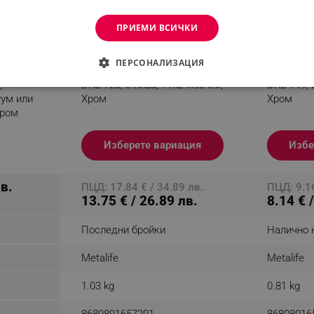
ПРИЕМИ ВСИЧКИ
ПЕРСОНАЛИЗАЦИЯ
 две
Етажерка за баня Metalife
Етажерка 
,
DKB-720, 3 нива, 11x24х50 см,
DKB-719, 
ДИМО
ЕФЕКТИВНОСТ
ТАРГЕТИРАНЕ
ФУНКЦИО
уум или
Хром
Хром
Хром
АНИ
одукт
Изберете вариация
Избе
еобходимо
Ефективност
Таргетиране
Функционалност
Неклас
лв.
ПЦД: 17.84 € / 34.89 лв.
ПЦД: 9.16
13.75 € / 26.89 лв.
8.14 € 
витки позволяват основната функционалност на уебсайта, като потребителско вл
же да се използва правилно без строго необходими бисквитки.
Последни бройки
Налично 
Provider /
Валиден
Описание
Домейн
до
Metalife
Metalife
.alleop.bg
1 месец
Profitshare
1.03 kg
0.81 kg
7699
.alleop.bg
1 месец
newsman
.alleop.bg
1 месец
Newsman