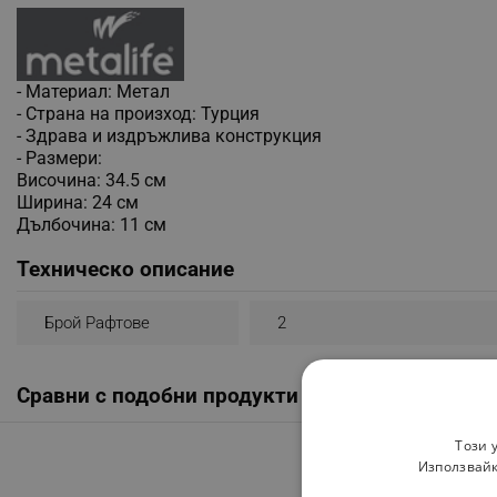
- Материал: Метал
- Страна на произход: Турция
- Здрава и издръжлива конструкция
- Размери:
Височина: 34.5 см
Ширина: 24 см
Дълбочина: 11 см
Техническо описание
Брой Рафтове
2
Сравни с подобни продукти
Този 
Използвайк