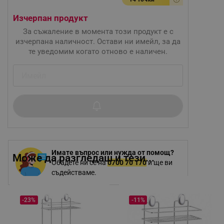
Изчерпан продукт
За съжаление в момента този продукт е с
изчерпана наличност. Остави ни имейл, за да
те уведомим когато отново е наличен.
Имате въпрос или нужда от помощ?
Може да разгледаш и тези...
Обадете ни се на
0700 70 170
и ще ви
съдействаме.
-23%
-11%