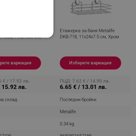
за баня Metalife
Етажерка за баня Metalife
2 нива, 11x24x30 см,
DKB-718, 11х24х7.5 см, Хром
НАЛНОСТ
рете вариация
Изберете вариация
ифицирани
 € / 17.92 лв.
ПЦД: 7.62 € / 14.90 лв.
/ 15.92 лв.
6.65 € / 13.01 лв.
изане и управление на
на склад
Последни бройки
Metalife
0.34 kg