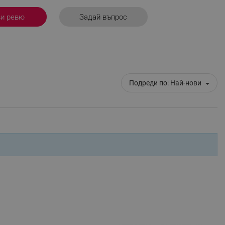
r events which is cancelled
Задай въпрос
ви ревю
ent to Segmentify servers
 visitor installed
 visitor’s data including
rship status and
Подреди по:
Най-нови