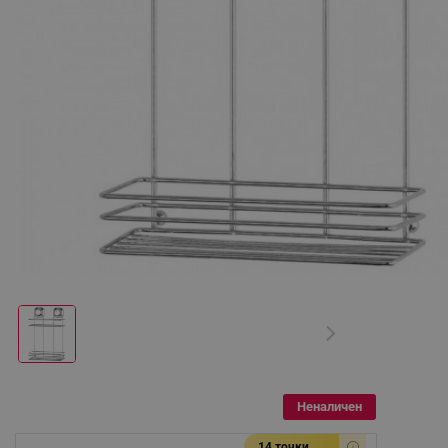
Неналичен
14 точки