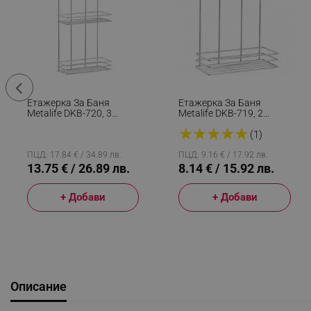
Етажерка За Баня
Етажерка За Баня
Metalife DKB-720, 3
Metalife DKB-719, 2
Нива, 11x24х50 См,
Нива, 11x24x30 См,
★
★
★
★
★
Хром
Хром
(1)
ПЦД: 17.84 € / 34.89 лв.
ПЦД: 9.16 € / 17.92 лв.
13.75 € / 26.89 лв.
8.14 € / 15.92 лв.
+ Добави
+ Добави
Описание