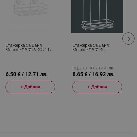
Етажерка За Баня
Етажерка За Баня
Metalife DB-718, 24х11х9
Metalife DB-719,
См, 1 Ниво, Бял
24х11х32.5 См, 2 Нива,
Бял
ПЦД: 10.18 € / 19.91 лв.
6.50 € / 12.71 лв.
8.65 € / 16.92 лв.
+ Добави
+ Добави