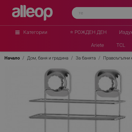
Категории
⭐ РОЖДЕН ДЕН
Изду
Ariete
TCL
Начало
Дом, баня и градина
За банята
Правоъгълни 