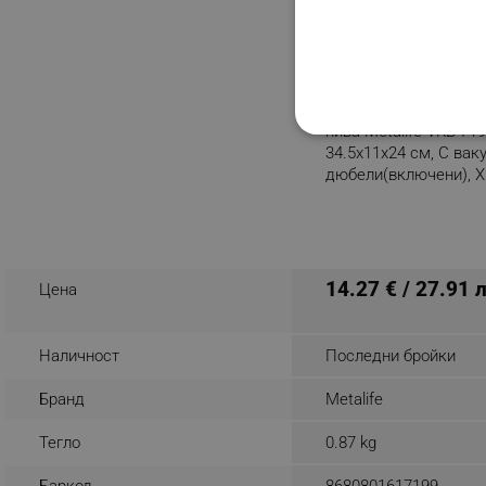
Етажерка за баня на
нива Metalife VKB-719
СТРОГО НЕОБХО
34.5х11х24 см, С вак
дюбели(включени), 
НЕКЛАСИФИЦИР
Разглеждате този пр
Строго н
14.27 € / 27.91 
Цена
Строго необходимите биск
акаунта. Уебсайтът не мо
Наличност
Последни бройки
Име
Бранд
Metalife
click_code_ps
Тегло
0.87 kg
_nzm_nosubscribe_92166-
_nzm_idnl_92166-7699