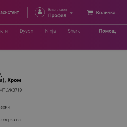
Влез в своя


 асистент
Количка
Профил
укти
Dyson
Ninja
Shark
Помощ
,
и), Хром
MTLVKB719
жерки
роверка на