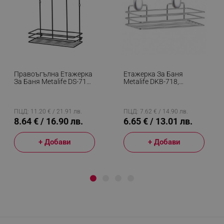
Правоъгълна Етажерка
Етажерка За Баня
За Баня Metalife DS-719,
Metalife DKB-718,
2 Нива, 11х24х30см,
11х24х7.5 См, Хром
Черен
ПЦД: 11.20 € / 21.91 лв.
ПЦД: 7.62 € / 14.90 лв.
8.64 € / 16.90 лв.
6.65 € / 13.01 лв.
+ Добави
+ Добави