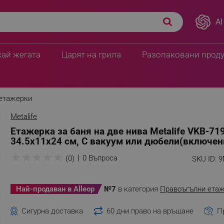
AI
хай жегата
Царят на грила
Разопаковани прод
етажерки
Metalife
Етажерка за баня на две нива Metalife VKB-719
34.5х11х24 см, С вакуум или дюбели(включен
★
★
★
★
★
0 Въпроса
(0)
SKU ID:
9
Най-продаван в Alleop
№7
в категория
Правоъгълни ета
Сигурна доставка
60 дни право на връщане
П