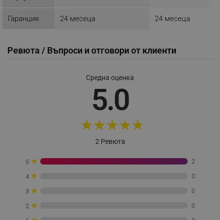
_sgf_user_id
.alleop.bg
Гаранция
24 месеца
24 месеца
Ревюта / Въпроси и отговори от клиенти
_sgf_session_id
.alleop.bg
Средна оценка
5.0
_sgf_push_permission_asked
.alleop.bg
Google Privacy Policy
★
★
★
★
★
_sgf_test_mode
.alleop.bg
2 Ревюта
★
2
5
★
0
4
_sgf_tracking
.alleop.bg
★
0
3
★
0
2
★