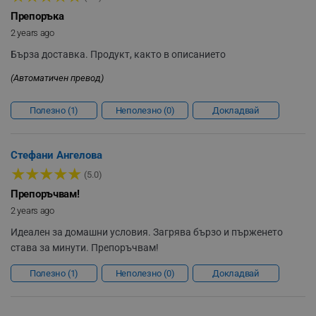
_sgf_rq
.alleop.bg
Препоръка
2 years ago
Бърза доставка. Продукт, както в описанието
(Автоматичен превод)
Полезно
1
Неполезно
0
Докладвай
segmentifyExtension
.alleop.bg
Стефани Ангелова
★
★
★
★
★
sgfUserUpdateData
.alleop.bg
(5.0)
Препоръчвам!
2 years ago
Идеален за домашни условия. Загрява бързо и пърженето
става за минути. Препоръчвам!
Полезно
1
Неполезно
0
Докладвай
rlv_h_fbp
.alleop.bg
rlv_
.alleop.bg
rlv_mode
.alleop.bg