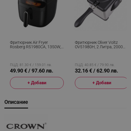
Фритюрник Air Fryer
Фритюрник Oliver Voltz
Rosberg R51980CA, 1350W,
OV51980H, 2 Литра, 2000W,
5.2 Л, LED Дисплей, Горещ
Напълно Разглобяем,
Въздух, Таймер, До 200°C,
Филтър, Инокс
Черен
ПЦД: 81.30 € / 159.01 лв.
ПЦД: 40.85 € / 79.90 лв.
49.90 € / 97.60 лв.
32.16 € / 62.90 лв.
+ Добави
+ Добави
Описание