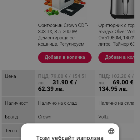
Фритюрник Crown CDF-
Фритюрник с горе
3031IX, 3 л, 2000W,
въздух Oliver Voltz
Демонтираща се
OV51980M, 1400W, 
кошница, Регулируем
литра, Таймер 60 м
термостат, Инокс
програми, Инокс
Добави в количка
Добави в коли
Разглеждате този
продукт
Цена
ПЦД: 79.00 € / 154.51
ПЦД: 102.20 € / 1
31.90 € /
69.00 € /
лв.
лв.
62.39 лв.
134.95 лв.
Наличност
Налично на склад
Налично на склад
Бранд
Crown
Voltz
Тегло
2 kg
5.75 kg
Този уебсайт използва