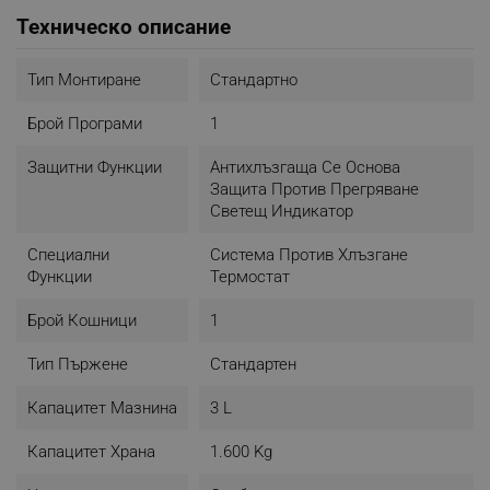
потребителя да контролира температурата и да избере
Техническо описание
най-подходящата за избраните от него ястия
Фритюрникът Crown CDF-3031IX е практичен и лесен за
Тип Монтиране
Стандартно
използване, идеален за всекидневна употреба в
домашни условия
Брой Програми
1
- Мощност: 2000 W
Защитни Функции
Антихлъзгаща Се Основа
- Вместимост - 3 литра
Защита Против Прегряване
- Покритие от емайл на контейнера
Светещ Индикатор
- Демонтираща се кошница
- Светлинен индикатор
Специални
Система Против Хлъзгане
- Защита от прегряване
Функции
Термостат
- Защита срещу хлъзгане
- Регулируем термостат
Брой Кошници
1
Тип Пържене
Стандартен
Капацитет Мазнина
3 L
Капацитет Храна
1.600 Kg