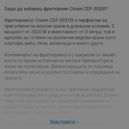
Защо да избереш фритюрник Crown CDF-303IX?
Фритюрникът Crown CDF-3031IX е перфектен за
приготвяне на вкусни храни в домашни условия. С
мощност от 2000 W и вместимост от 3 литра, той е
идеален за готвене на различни видове храни като
картофи, риба, пиле, зеленчуци и много други
Контейнерът на фритюрника е с покритие от емайл,
което го прави устойчив на високи температури и
лесен за почистване. Демонтиращата се кошница
позволява лесно и удобно поставяне и изваждане на
храната
Фритюрникът разполага със светлинен индикатор,
който показва кога уредът е готов за работа. Освен
това, той разполага със защита от прегряване и
защита срещу хлъзгане, което гарантира вашата
безопасност при работа с него
Виж повече
Термостатът е регулируем, което позволява на