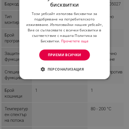
бисквитки
Баркод
1023420000008
3800235305027
BULGARIAN
Този уебсайт използва бисквитки за
Тип
Стандартно
Стандартно
ROMANIAN
подобряване на потребителското
монтиране
изживяване. Използвайки нашия уебсайт,
Вие се съгласявате с всички бисквитки в
Брой
1
8
съответствие с нашата Политика за
програми
Бисквитки.
Прочетете още
Защитни
Светещ индикатор
Автоматично
ПРИЕМИ ВСИЧКИ
функции
изключване
ПЕРСОНАЛИЗАЦИЯ
Специални
Термостат
Система против
функции
хлъзгане
СТРОГО НЕОБХОДИМО
Брой
1
1
ЕФЕКТИВНОСТ
кошници
ТАРГЕТИРАНЕ
Температур
80 - 200 °C
ен спектър
ФУНКЦИОНАЛНОСТ
на потока
НЕКЛАСИФИЦИРАНИ