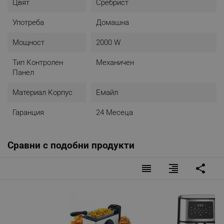
Цвят
Сребрист
Употреба
Домашна
Мощност
2000 W
Тип Контролен
Механичен
Панел
Материал Корпус
Емайл
Гаранция
24 Месеца
Сравни с подобни продукти
reorder
format_align_right
share