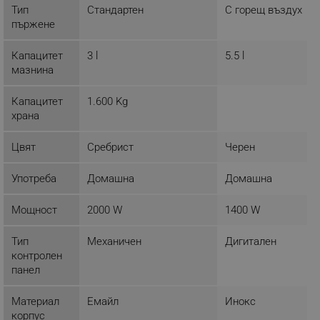
Тип
Стандартен
С горещ въздух
пържене
Капацитет
3 l
5.5 l
Строго необходимо
Ефективност
мазнина
Таргетиране
Функционалност
Некласифицирани
Капацитет
1.600 Kg
храна
Строго необходимите бисквитки позволяват
основната функционалност на уебсайта, като
Цвят
Сребрист
Черен
потребителско влизане и управление на
акаунта. Уебсайтът не може да се използва
правилно без строго необходими бисквитки.
Употреба
Домашна
Домашна
Provider /
Име
Домейн
Мощност
2000 W
1400 W
click_code_ps
.alleop.bg
Тип
Механичен
Дигитален
_nzm_nosubscribe_92166-7699
.alleop.bg
контролен
_nzm_idnl_92166-7699
.alleop.bg
панел
_nzm_noid_92166-7699
.alleop.bg
Материал
Емайл
Инокс
_nzm_id_92166-7699
.alleop.bg
корпус