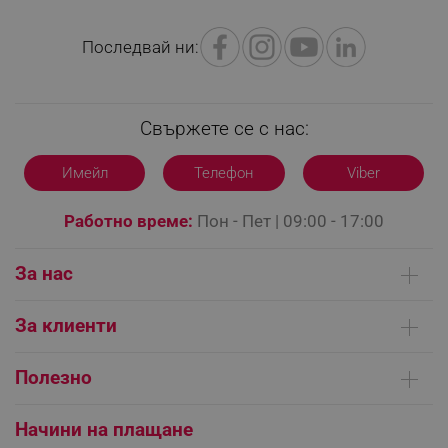
PHPSESSID
PHP.net
editor.alleop.bg
Последвай ни:
Свържете се с нас:
Имейл
Телефон
Viber
Работно време:
Пон - Пет | 09:00 - 17:00
За нас
Кои сме ние
За клиенти
Контакти
Доставка на поръчки
Сервизни центрове
Полезно
Начини на плащане
Общи условия на сайта
FAQ | Чести въпроси
Платформа за ОРС
Начини на плащане
CookieScriptConsent
CookieScript
.alleop.bg
Как да направя поръчка?