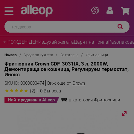
⭐ РОЖДЕН ДЕН
Издухай жегата
Царят на грила
Разопакова
Начало
Уреди за кухнята
За готвене
Фритюрници
Фритюрник Crown CDF-3031IX, 3 л, 2000W,
Демонтираща се кошница, Регулируем термостат,
Инокс
SKU ID:
0000000474
Виж още от
Crown
★
★
★
★
★
(2)
0 Въпроса
Най-продаван в Alleop
№8
в категория
Фритюрници