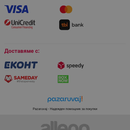
Гаранция и сервиз
Как да използвам промокод?
Монтаж на климатици
Как да се абонирам за имейл бюлетина?
Условия за връщане
Покупки на изплащане
Бисквитки
Доставяме с:
XSRF-TOKEN
promo.alleop.bg
PHPSESSID
PHP.net
www.alleop.bg
Pazaruvaj - Надежден помощник за покупки