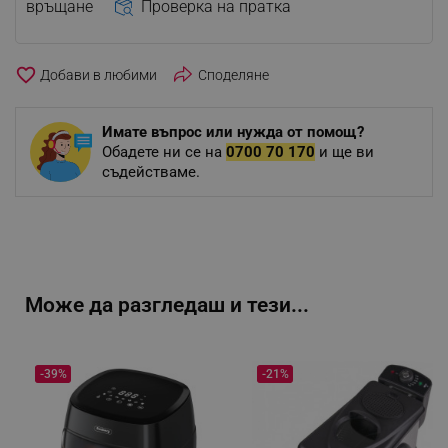
връщане
Проверка на пратка
favorite_border
Споделяне
Имате въпрос или нужда от помощ?
Обадете ни се на
0700 70 170
и ще ви
съдействаме.
Може да разгледаш и тези...
-39%
-21%