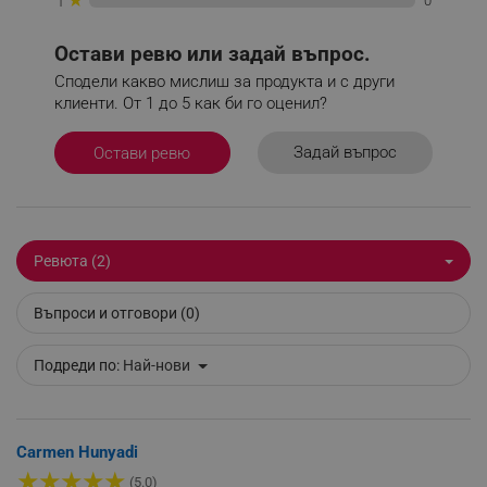
0
1
Остави ревю или задай въпрос.
_sgf_delayed_actions,
.alleop.bg
Сподели какво мислиш за продукта и с други
клиенти. От 1 до 5 как би го оценил?
Задай въпрос
Остави ревю
_sgf_delayed_campaigns
.alleop.bg
Ревюта (2)
_sgf_npq
.alleop.bg
Въпроси и отговори (0)
Подреди по:
Най-нови
_sgf_clicked_banners
.alleop.bg
Carmen Hunyadi
★
★
★
★
★
(5.0)