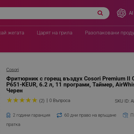
AI
F-P651-KEUR, 6.2 л, 11
199.80 € / 390.77 лв.
129.60 € / 253.4
хай жегата
Царят на грила
Разопаковани прод
Cosori
Фритюрник с горещ въздух Cosori Premium II 
P651-KEUR, 6.2 л, 11 програми, Таймер, AirWhi
Черен
★
★
★
★
★
0 Въпроса
(2)
SKU ID:
A
2 години гаранция
60 дни право на връщане
П
пратка