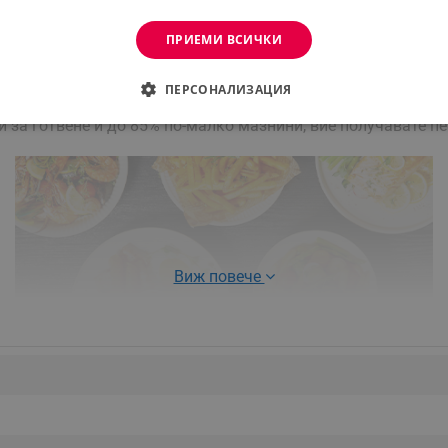
ПРИЕМИ ВСИЧКИ
ПЕРСОНАЛИЗАЦИЯ
емейство с
Cosori Premium II
. Новият и усъвършенстван моде
и за готвене и до 85% по-малко мазнини, вие получавате 
ДИМО
ЕФЕКТИВНОСТ
ТАРГЕТИРАНЕ
ФУНКЦИО
АНИ
еобходимо
Ефективност
Таргетиране
Функционалност
Неклас
Виж повече
витки позволяват основната функционалност на уебсайта, като потребителско вл
же да се използва правилно без строго необходими бисквитки.
Provider /
Валиден
Описание
Домейн
до
.alleop.bg
1 месец
Profitshare
7699
.alleop.bg
1 месец
newsman
.alleop.bg
1 месец
Newsman