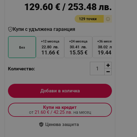
129.60 € / 253.48 лв.
129 точки
Купи с удължена гаранция
+12 месеца
+24 месеца
+36 месеца
22.80 лв.
30.41 лв.
38.02 лв.
Без
11.66 €
15.55 €
19.44 €
Количество:
Добави в количка
Купи на кредит
21.60 € / 42.25 лв.
от
на месец
Ценова защита