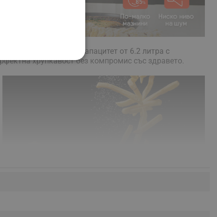
л съчетава по-голям капацитет от 6.2 литра с
перфектна хрупкавост без компромис със здравето.
НАЛНОСТ
ифицирани
изане и управление на