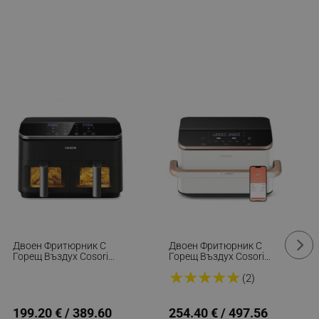
Двоен Фритюрник С
Двоен Фритюрник С
Горещ Въздух Cosori
Горещ Въздух Cosori
Dual Basket CAF-R901-
Dual Blaze TwinFry CAF-
★
★
★
★
★
AEU, 1750 W, 8.5 Л, 8
TF101S, 10 Л, 6
(2)
Програми, Таймер,
Програми, 35-240 C,
Touch Screen, Черен
Таймер, ThermoIQ,
Синхронизирано
199.20 € / 389.60
254.40 € / 497.56