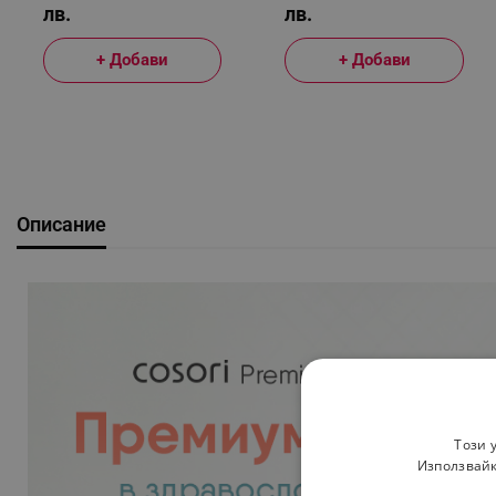
лв.
лв.
+ Добави
+ Добави
Описание
Този 
Използвайк