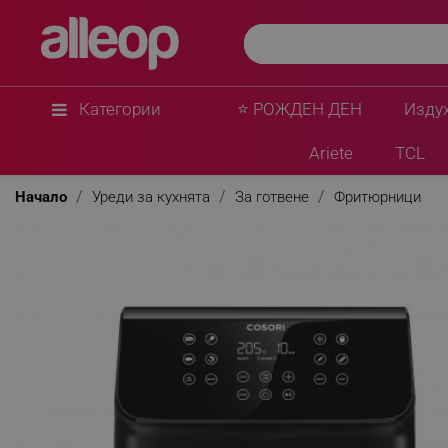
Cosori
Фритюрник с горещ въздух Cosori Premium II CA
програми, Таймер, AirWhisper, Черен
★
★
★
★
★
0 Въпроса
(2)
Категории
⭐ РОЖДЕН ДЕН
Изду
Ariete
TCL
Начало
Уреди за кухнята
За готвене
Фритюрници