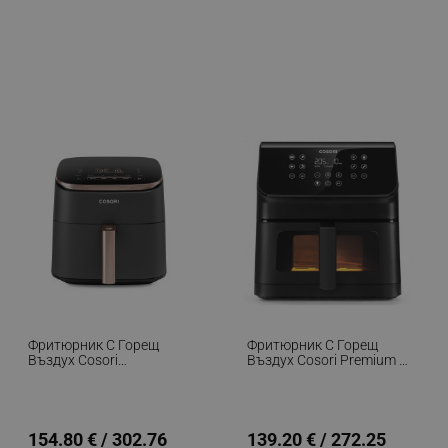
Фритюрник С Горещ
Фритюрник С Горещ
Въздух Cosori
Въздух Cosori Premium II
TurboBlaze CAF-DC602,
Plus CAF-P653-KEUR,
1725 W, 6 Л, 9 Програми,
1700W, 6.2 Л, 11
360° Циркулация,
Програми, 360°
Таймер, Черен
Циркулация, AirWhisper,
Таймер, Черен Мат
154.80 € / 302.76
139.20 € / 272.25