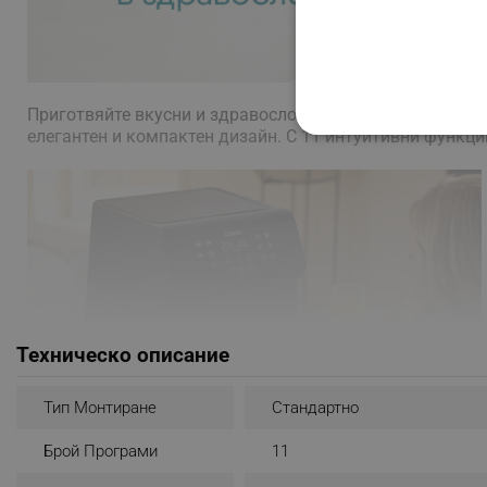
Приготвяйте вкусни и здравословни ястия за цялото с
елегантен и компактен дизайн. С 11 интуитивни функци
СТРОГО НЕОБХО
НЕКЛАСИФИЦИР
Строго н
Строго необходимите биск
акаунта. Уебсайтът не мо
Техническо описание
Име
Тип Монтиране
Стандартно
click_code_ps
Брой Програми
11
_nzm_nosubscribe_92166-
_nzm_idnl_92166-7699