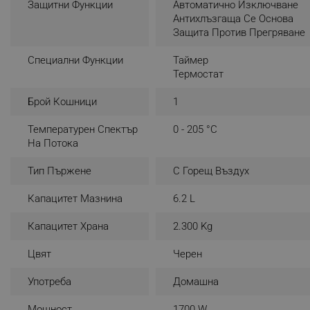
Защитни Функции
Автоматично Изключване
Антихлъзгаща Се Основа
_nzm_noid_92166-7699
Защита Против Прегряване
_nzm_id_92166-7699
Кошница с голям капацитет
_sgf_user_id
Специални Функции
Таймер
Термостат
С капацитет от 6.2 л и квадратен дизайн, кошницата на
_sgf_session_id
Premium Ⅱ ви позволява да приготвите вкусна и
Брой Кошници
1
здравословна храна за цялото семейство.
_sgf_push_permission_as
Температурен Спектър
0 - 205 °C
_sgf_test_mode
На Потока
_sgf_tracking
Тип Пържене
С Горещ Въздух
Капацитет Мазнина
6.2 L
_sgf_delayed_actions,
Капацитет Храна
2.300 Kg
_sgf_delayed_campaigns
Цвят
Черен
_sgf_npq
Употреба
Домашна
_sgf_clicked_banners
Мощност
1700 W