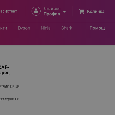
Влез в своя


 асистент
Количка
Профил
Добави в количка
8 лв.
укти
Dyson
Ninja
Shark
Помощ
CAF-
sper,
FP651KEUR
роверка на