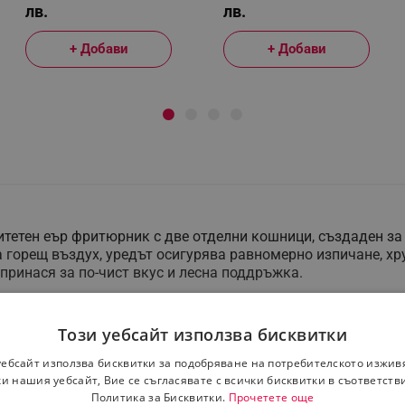
лв.
лв.
+ Добави
+ Добави
цитетен еър фритюрник с две отделни кошници, създаден з
 горещ въздух, уредът осигурява равномерно изпичане, хр
принася за по-чист вкус и лесна поддръжка.
о 4.3 литра, моделът позволява готвене на основни ястия и
енно приключване или идентични настройки, което спестя
Този уебсайт използва бисквитки
кулация, уредът осигурява по-бързо готвене в сравнение 
уебсайт използва бисквитки за подобряване на потребителското изжив
ват адаптация към различни видове храна - от месо и зел
и нашия уебсайт, Вие се съгласявате с всички бисквитки в съответств
Политика за Бисквитки.
Прочетете още