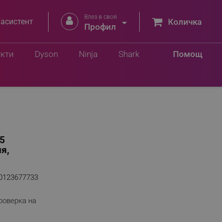
Влез в своя


 асистент
Количка
Профил
Добави в количка
0 лв.
укти
Dyson
Ninja
Shark
Помощ
 5
я,
0123677733
роверка на