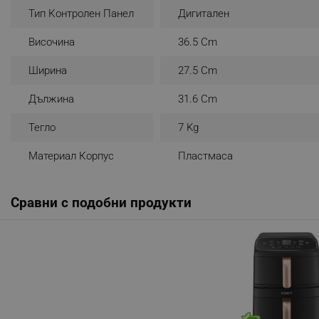
Тип Контролен Панел
Дигитален
_sgf_rq
Височина
36.5 Cm
segmentifyExtension
Ширина
27.5 Cm
sgfUserUpdateData
Дължина
31.6 Cm
Тегло
7 Kg
rlv_h_fbp
rlv_
Материал Корпус
Пластмаса
rlv_mode
rlv_p
Сравни с подобни продукти
rlv_g
rlv_s
rlv_iv
rlv_e_pt
rlv_e
rlv_h_profile