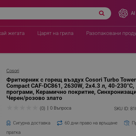
 Compact CAF-DC861,
AI
239.99 € / 469.38 лв.
но покритие,
199.20 € / 389.6
хай жегата
Царят на грила
Разопаковани прод
Cosori
Фритюрник с горещ въздух Cosori Turbo Tower
Compact CAF-DC861, 2630W, 2x4.3 л, 40-230°C,
програми, Керамично покритие, Синхронизаци
Черен/розово злато
★
★
★
★
★
0 Въпроса
(0)
SKU ID:
81
Сигурна доставка
60 дни право на връщане
П
пратка