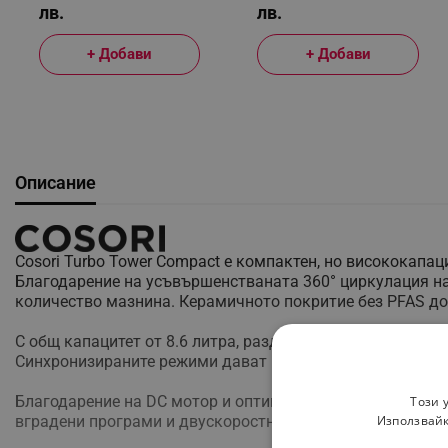
лв.
лв.
+ Добави
+ Добави
Описание
Cosori Turbo Tower Compact е компактен, но висококапа
Благодарение на усъвършенстваната 360° циркулация на
количество мазнина. Керамичното покритие без PFAS до
С общ капацитет от 8.6 литра, разделен в две кошници п
Синхронизираните режими дават възможност за едноврем
Благодарение на DC мотор и оптимизирана въздушна цир
Този 
вградени програми и двускоростният вентилатор позволя
Използвайк