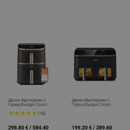
Двоен Фритюрник С
Двоен Фритюрник С
Горещ Въздух Cosori
Горещ Въздух Cosori
Turbo Tower Pro CAF-
Dual Basket CAF-R901-
★
★
★
★
★
DC123S, 2630W, 10.8 Л,
AEU, 1750 W, 8.5 Л, 8
(18)
30-230C, 7 Програми,
Програми, Таймер,
Синхронизиране, Смарт,
Touch Screen, Черен
Черен/шампанско
298.80 € / 584.40
199.20 € / 389.60