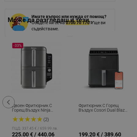
Имате въпрос или нужда от помощ?
Може да разгледаш и тези...
Обадете ни се на
0700 70 170
и ще ви
съдействаме.
-33%
Двоен Фритюрник С
Фритюрник С Горещ
Горещ Въздух Ninja
Въздух Cosori Dual Blaze
SL400EU, 2470W, 9.5 Л, 2
CAF-P681S, 1700 W, 6.4
★
★
★
★
★
Кошници, 6 Програми,
Л, 12 Програми, 360
(2)
Max Crisp, Функции Sync
ThermoIQ, Двойни
И Match, Сив
Нагреватели, Черен
ПЦД: 337.45 € / 659.99 лв.
225.00 € / 440.06
199.20 € / 389.60