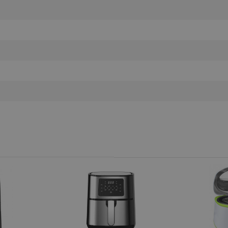
.alleop.bg
Сесия
This is a list of customer behaviou
due to an error and stored to be s
in next page
.alleop.bg
6 месеца
This is a flag to set whether current
Segmentify Chrome Extension
.alleop.bg
6 месеца
This is JSON object to store current
name, username, segments, membe
membership date
.alleop.bg
1 месец
Releva
.alleop.bg
1 месец
Releva
.alleop.bg
1 месец
Releva
.alleop.bg
1 месец
Releva
.alleop.bg
1 месец
Releva
.alleop.bg
1 месец
Releva
.alleop.bg
1 месец
Releva
.alleop.bg
1 месец
Releva
.alleop.bg
1 месец
Releva
.alleop.bg
1 месец
Releva