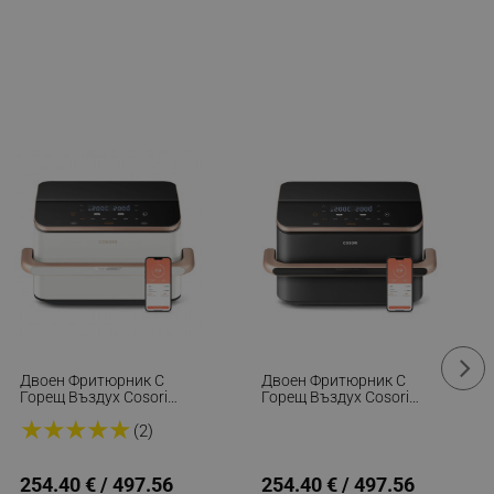
Двоен Фритюрник С
Двоен Фритюрник С
Горещ Въздух Cosori
Горещ Въздух Cosori
Dual Blaze TwinFry CAF-
Dual Blaze TwinFry CAF-
★
★
★
★
★
TF101S, 10 Л, 6
TF101S, 10 Л, 6
(2)
Програми, 35-240 C,
Програми, 35-240 C,
Таймер, ThermoIQ,
Таймер, ThermoIQ,
Синхронизирано
Синхронизирано
254.40 € / 497.56
254.40 € / 497.56