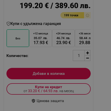
199.20 € / 389.60 лв.
199 точки
Купи с удължена гаранция
+12 месеца
+24 месеца
+36 месеца
35.07 лв.
46.74 лв.
58.44 лв.
Без
17.93 €
23.90 €
29.88 €
Количество:
Добави в количка
Купи на кредит
33.20 € / 64.93 лв.
от
на месец
Ценова защита