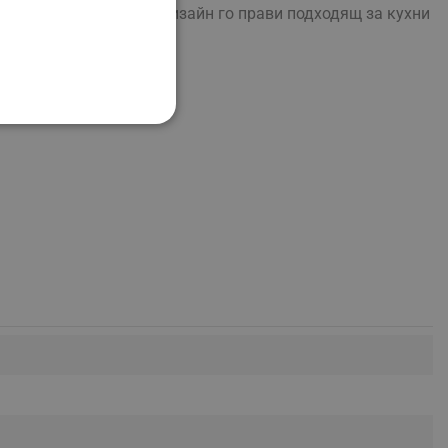
пактният вертикален дизайн го прави подходящ за кухни
НАЛНОСТ
ифицирани
изане и управление на