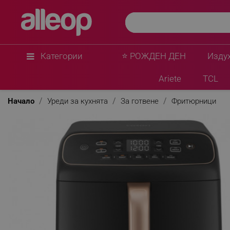
Cosori
Фритюрник с горещ въздух Cosori Turbo Tower
2630W, 2x4.3 л, 40-230°C, 5 програми, Керамич
Синхронизация, Черен/розово злато
★
★
★
★
★
0 Въпроса
(0)
Категории
⭐ РОЖДЕН ДЕН
Изду
Ariete
TCL
Начало
Уреди за кухнята
За готвене
Фритюрници