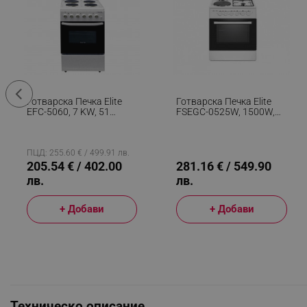
Готварска Печка Elite
Готварска Печка Elite
EFC-5060, 7 KW, 51
FSEGC-0525W, 1500W,
Литра, Вентилатор, 4
Ток/газ, Вентилатор,
Котлона, Термостат, Бял
Автоматично
Запалване, Бял
ПЦД: 255.60 € / 499.91 лв.
205.54 € / 402.00
281.16 € / 549.90
лв.
лв.
+ Добави
+ Добави
Техническо описание