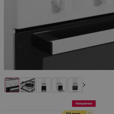
Неналичен
204 точки