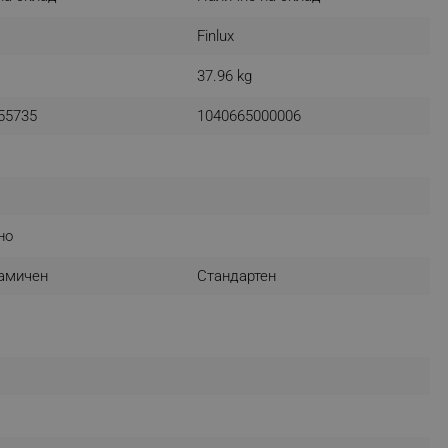
Finlux
37.96 kg
fying visitors. The lifetime
55735
1040665000006
ifying visitor sessions
itor is asked for web push
tor is a test user and can
но
tor disabled tracking,
y related cookies and local
амичен
Стандартен
aign specific data for
aign specific data for
r events stored to be sent
ferent banners clicked by the