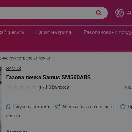
AI
хай жегата
Царят на грила
Разопаковани прод
рически готварски печки
SAMUS
Газова печка Samus SM560ABS
★
★
★
★
★
0 Въпроса
(0)
SKU
Сигурна доставка
60 дни право на връщане
П
пратка