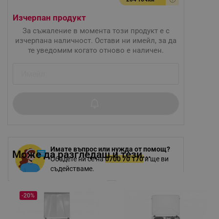
Изчерпан продукт
За съжаление в момента този продукт е с
изчерпана наличност. Остави ни имейл, за да
те уведомим когато отново е наличен.
Имате въпрос или нужда от помощ?
Може да разгледаш и тези...
Обадете ни се на
0700 70 170
и ще ви
съдействаме.
-20%