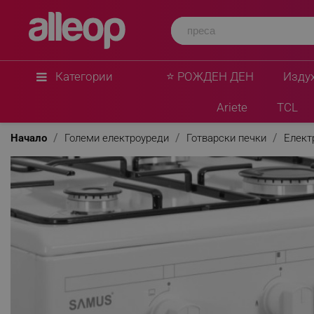
Категории
⭐ РОЖДЕН ДЕН
Изду
Ariete
TCL
Начало
Големи електроуреди
Готварски печки
Елект