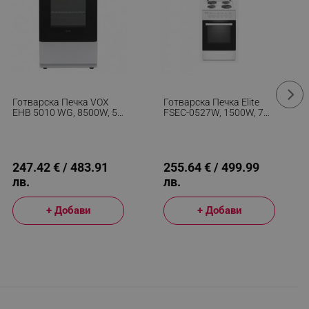
Готварска Печка VOX
Готварска Печка Elite
EHB 5010 WG, 8500W, 55
FSEC-0527W, 1500W, 70
Л, Клас А, 4
Л, Термостат, Турбо,
Електрически Котлона, 3
Вентилатор, Бял
Функции, До 250C, Бял
247.42 € / 483.91
255.64 € / 499.99
лв.
лв.
+ Добави
+ Добави