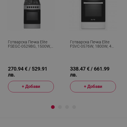
Готварска Печка Elite
Готварска Печка Elite
FSEGC-0529BG, 1500W,
FSVC-0576W, 1800W, 4
Ток/газ, Вентилатор,
Витрокерамични
Осветление, Двойна
Котлона, Вентилатор, 9
Стъклена Врата, Черен/
Степени, Черен/бял
Сив
270.94 € / 529.91
338.47 € / 661.99
лв.
лв.
+ Добави
+ Добави