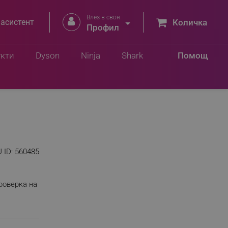
Влез в своя


 асистент
Количка
Профил
укти
Dyson
Ninja
Shark
Помощ
 ID:
560485
роверка на