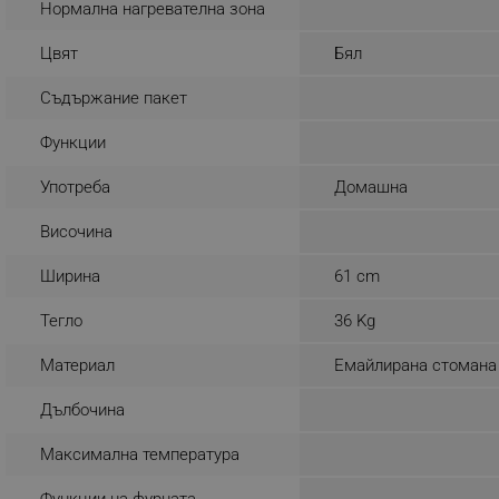
Нормална нагревателна зона
_sgf_rq
Цвят
Бял
segmentifyExtension
Съдържание пакет
sgfUserUpdateData
Функции
Употреба
Домашна
rlv_h_fbp
Височина
rlv_
rlv_mode
Ширина
61 cm
rlv_p
Тегло
36 Kg
rlv_g
rlv_s
Материал
Емайлирана стомана
rlv_iv
Дълбочина
rlv_e_pt
Максимална температура
rlv_e
rlv_h_profile
Функции на фурната