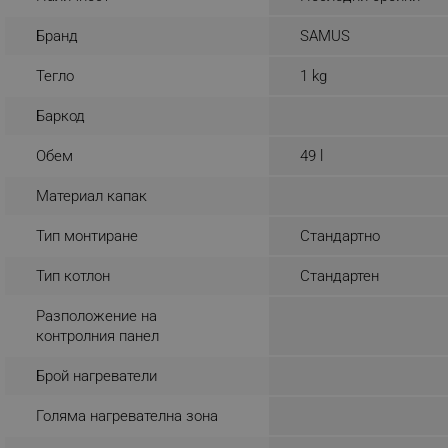
_nzm_noid_92166-7699
Бранд
SAMUS
_nzm_id_92166-7699
Тегло
1 kg
_sgf_user_id
Баркод
_sgf_session_id
Обем
49 l
_sgf_push_permission_as
Материал капак
_sgf_test_mode
Тип монтиране
Стандартно
_sgf_tracking
Тип котлон
Стандартен
_sgf_delayed_actions,
Разположение на
контролния панел
_sgf_delayed_campaigns
Брой нагреватели
_sgf_npq
Голяма нагревателна зона
_sgf_clicked_banners