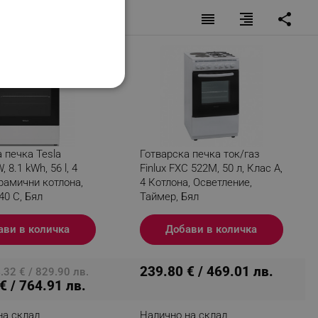
reorder
format_align_right
share
НАЛНОСТ
 печка Tesla
Готварска печка ток/газ
 8.1 kWh, 56 l, 4
Finlux FXC 522M, 50 л, Клас А,
paмични котлона,
4 Котлона, Осветление,
ифицирани
40 C, Бял
Таймер, Бял
изане и управление на
ави в количка
Добави в количка
239.80 € / 469.01 лв.
32 € / 829.90 лв.
€ / 764.91 лв.
на склад
Налично на склад