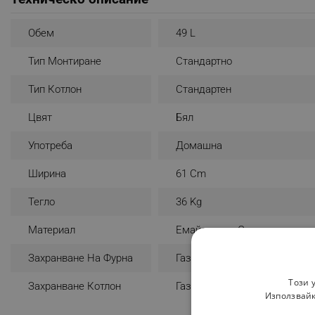
Обем
49 L
Тип Монтиране
Стандартно
Тип Котлон
Стандартен
Цвят
Бял
Употреба
Домашна
Ширина
61 Cm
Тегло
36 Kg
Материал
Емайлирана Стомана
Захранване На Фурна
Газ
Този 
Захранване Котлон
Газ
Използвайк