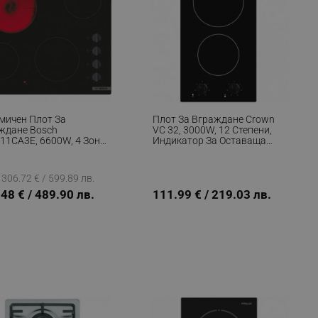
мичен Плот За
Плот За Вграждане Crown
ждане Bosch
VC 32, 3000W, 12 Степени,
11CA3E, 6600W, 4 Зони,
Индикатор За Оставаща
епени, Индикатор За
Топлина, Черен
тъчна Топлина,
трически, Черен
306.72 € / 599.89 лв.
48 € / 489.90 лв.
111.99 € / 219.03 лв.