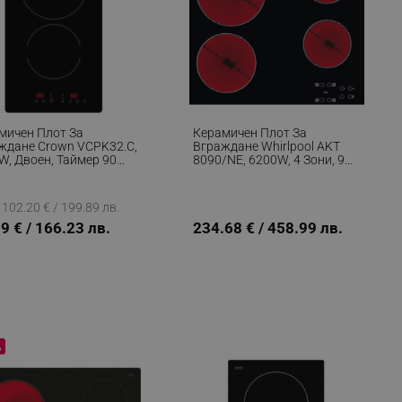
мичен Плот За
Керамичен Плот За
ждане Crown VCPK32.C,
Вграждане Whirlpool AKT
W, Двоен, Таймер 90
8090/NE, 6200W, 4 Зони, 9
 Черен
Степени, Индикатори За
Остатъчна Топлина, Таймер,
Черен
102.20 € / 199.89 лв.
9 € / 166.23 лв.
234.68 € / 458.99 лв.
%