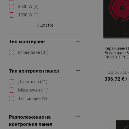
8600 W (2)
1000 W (1)
Още (16)
Тип монтиране
Керамичен П
Вграждане (31)
Вграждане B
PKK631FP8E,
17 Степени, 
Restart, Еле
Тип контролен панел
ПЦД: 365.52 €
306.72 € /
Дигитален (11)
Механичен (11)
Тъч скрийн (9)
Разположение на
контролния панел