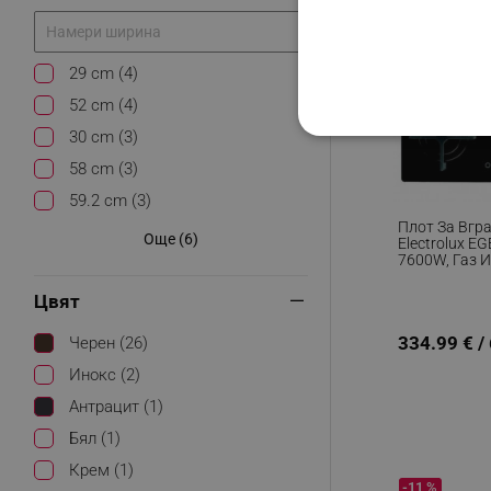
29 cm (4)
52 cm (4)
30 cm (3)
СТРОГО НЕОБХО
58 cm (3)
НЕКЛАСИФИЦИР
59.2 cm (3)
Плот За Вгр
Още (6)
Electrolux E
7600W, Газ 
Електричест
Строго н
Запалване, 
Цвят
Остатъчна Т
Строго необходимите биск
334.99 € /
Черен (26)
акаунта. Уебсайтът не мо
Инокс (2)
Име
Антрацит (1)
click_code_ps
Бял (1)
_nzm_nosubscribe_92166-
Крем (1)
-11 %
_nzm_idnl_92166-7699