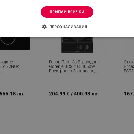
ПРИЕМИ ВСИЧКИ
ПЕРСОНАЛИЗАЦИЯ
ДИМО
ЕФЕКТИВНОСТ
ТАРГЕТИРАНЕ
ФУНКЦИО
АНИ
аждане
Газов Плот За Вграждане
Стък
GE6172NOK,
Gorenje GC321B, 4050W,
Вгра
И
Електронно Запалване,
ECT3
во, Електронно
Чугунена Решетка, Черен
Степе
еобходимо
Ефективност
Таргетиране
Функционалност
Неклас
Индикатор За
Stay
оплина, Черен
Чере
витки позволяват основната функционалност на уебсайта, като потребителско вл
 655.18 лв.
204.99 € / 400.93 лв.
167.
же да се използва правилно без строго необходими бисквитки.
Provider /
Валиден
Описание
Домейн
до
.alleop.bg
1 месец
Profitshare
7699
.alleop.bg
1 месец
newsman
.alleop.bg
1 месец
Newsman