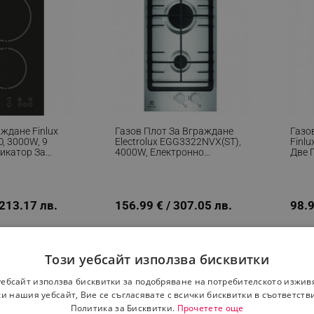
ждане Finlux
Газов Плот За Вграждане
Газо
, 3000W, 9
Electrolux EGG3322NVX(ST),
Finlu
дикатор За
4000W, Електронно
Две Г
плина,
Запалване, Система За
Реше
равление,
Сигурност, Черен
 213.17 лв.
156.99 € / 307.05 лв.
98.9
Този уебсайт използва бисквитки
уебсайт използва бисквитки за подобряване на потребителското изжив
и нашия уебсайт, Вие се съгласявате с всички бисквитки в съответств
Политика за Бисквитки.
Прочетете още