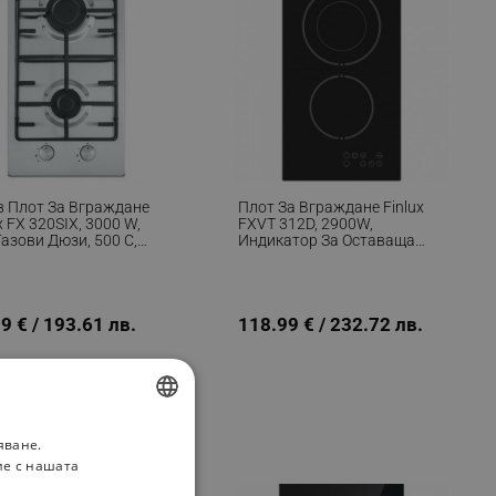
в Плот За Вграждане
Плот За Вграждане Finlux
x FX 320SIX, 3000 W,
FXVT 312D, 2900W,
азови Дюзи, 500 C,
Индикатор За Оставаща
тка От Чугун, Инокс
Топлина, Сензорно
Управление, Черен
9 € / 193.61 лв.
118.99 € / 232.72 лв.
яване.
BULGARIAN
ие с нашата
ROMANIAN