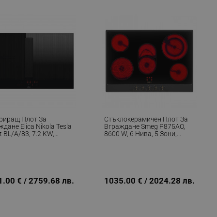
r events which is cancelled
ent to Segmentify servers
 visitor installed
 visitor’s data including
rship status and
риращ Плот За
Стъклокерамичен Плот За
дане Elica Nikola Tesla
Вграждане Smeg P875AO,
t BL/A/83, 7.2 KW,
8600 W, 6 Нива, 5 Зони,
ост На Абсорбация
Автоматично Изключване
3/h, Autocapture,
При Прегряване, Индикатор
rt Silence, Bridge Zone,
За Остатъчна Топлина,
&Go, Черен
Антрацит
.00 € / 2759.68 лв.
1035.00 € / 2024.28 лв.