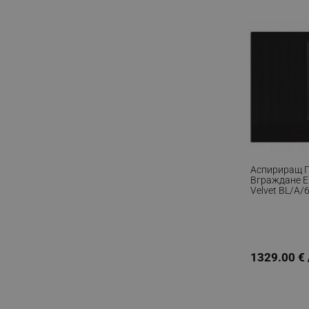
_sgf_rq
segmentifyExtension
sgfUserUpdateData
rlv_h_fbp
rlv_
rlv_mode
Аспириращ П
Вграждане El
rlv_p
Velvet BL/A/6
Мощност На
rlv_g
620 M3/h, Au
Comfort Silen
rlv_s
Stop&Go, Че
rlv_iv
1329.00 € 
rlv_e_pt
rlv_e
rlv_h_profile