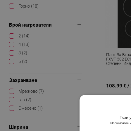
Горно (18)
Брой нагреватели
2 (14)
4 (13)
3 (2)
Плот За Вгра
FXVT 302 ECO
5 (2)
Степени, Ин
Оставаща То
Сензорно Уп
Черен
Захранване
108.99 € /
Мрежово (7)
Газ (2)
Смесено (1)
Този 
Използвайк
Ширина