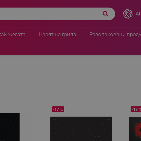
AI
хай жегата
Царят на грила
Разопаковани прод
отове
-17 %
-19 