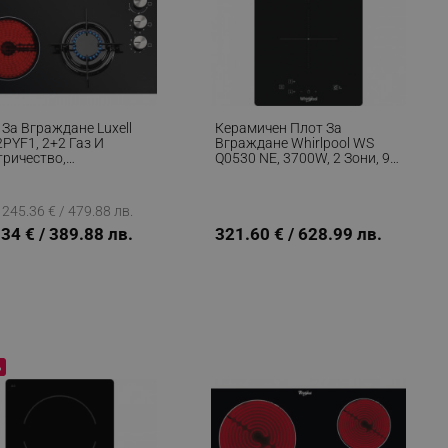
 За Вграждане Luxell
Керамичен Плот За
2PYF1, 2+2 Газ И
Вграждане Whirlpool WS
тричество,
Q0530 NE, 3700W, 2 Зони, 9
матично Запалване,
Степени, Таймер, Индикатор
ема За Безопастност,
За Остатъчна Топлина,
н
Индукционен, Черен
245.36 € / 479.88 лв.
34 € / 389.88 лв.
321.60 € / 628.99 лв.
%