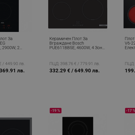
лот За
Керамичен Плот За
Плот
AEG
Вграждане Bosch
V6-2
 2900W, 2
PUE611BB5E, 4600W, 4 Зони,
Елек
ни, OptiHeat,
17 Степени, TouchSelect,
Авто
ен
ReStart, Индукционен, Черен
Сист
Чере
 / 449.90 лв.
ПЦД: 398.76 € / 779.91 лв.
ПЦД: 
 369.91 лв.
332.29 € / 649.90 лв.
199.
-19 %
-17 