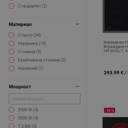
Стандартен (2)
Материал
Стъкло (24)
Керамичен П
Керамика (18)
Вграждане Ho
HR 603X/1, 4
Стомана (3)
Степени, Тай
Емайлирана стомана (2)
Алуминий (1)
293.99 € /
Мощност
2900 W (4)
-16 %
3000 W (4)
7.2 kW (3)