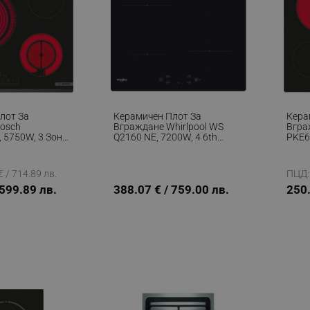
лот За
Керамичен Плот За
Кера
osch
Вграждане Whirlpool WS
Вгра
 5750W, 3 Зони,
Q2160 NE, 7200W, 4 6th
PKE6
PowerBoost,
Sense Зони, 9 Степени,
9 Ст
ктрически, Черен
Таймер, Индукционен, Черен
Оста
Елек
 / 714.89 лв.
ПЦД: 
 599.89 лв.
388.07 € / 759.00 лв.
250.