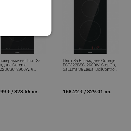
НАЛНОСТ
локерамичен Плот За
Плот За Вграждане Gorenje
ждане Gorenje
ECT322BSC, 2900W, StopGo,
22BCSC, 2900W, 9
Защита За Деца, BoilControl,
ни, 2 Зони, StopGo,
Таймер, Черен
ифицирани
Warm, Защита От Деца,
н
изане и управление на
99 € / 328.56 лв.
168.22 € / 329.01 лв.