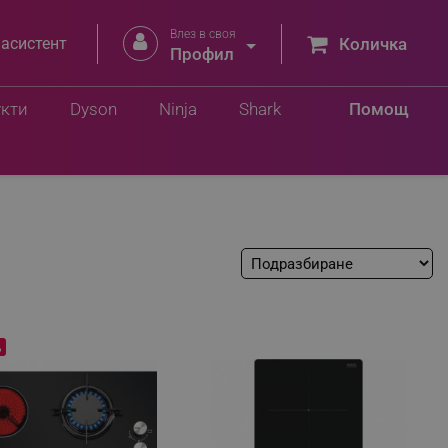
Влез в своя


 асистент
Количка
Профил
укти
Dyson
Ninja
Shark
Помощ
%