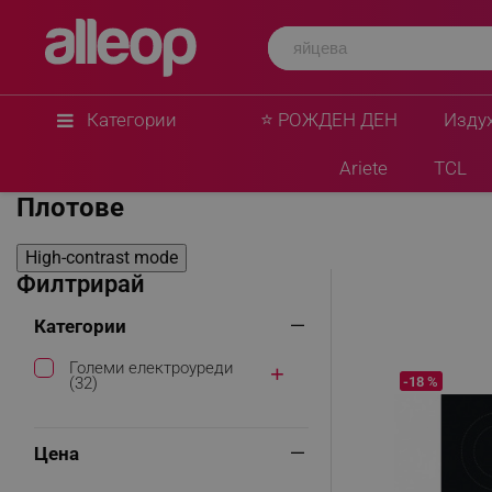
Категории
⭐ РОЖДЕН ДЕН
Изду
Начало
Големи електроуреди
Уреди за вграждане
Пл
Ariete
TCL
Плотове
High-contrast mode
Филтрирай
Категории
Големи електроуреди
-18 %
(32)
Цена