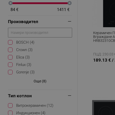
84 €
1411 €
Производител
Керамичен П
Вграждане 
HRB32310CB,
BOSCH (4)
Зони, 9 Степе
Таймер, Чер
Crown (3)
ПЦД: 230.03 €
Elica (3)
189.13 € /
Finlux (3)
Gorenje (3)
Още (8)
Тип котлон
Витрокерамичен (12)
Индукционен (4)