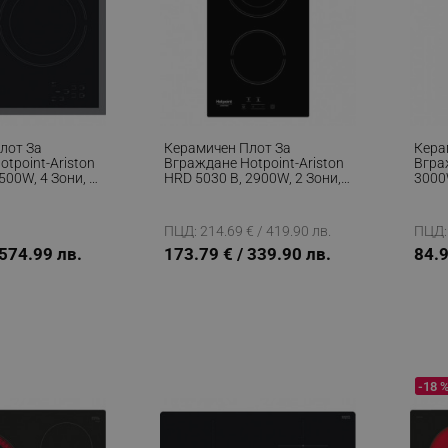
лот За
Керамичен Плот За
Кера
tpoint-Ariston
Вграждане Hotpoint-Ariston
Вгра
500W, 4 Зони, 9
HRD 5030 B, 2900W, 2 Зони,
3000
мер, Черен
9 Степени, Електрически,
Мин,
Черен
ПЦД: 214.69 € / 419.90 лв.
ПЦД: 
 574.99 лв.
173.79 € / 339.90 лв.
84.9
-18 