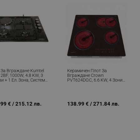
fying visitors. The lifetime
ifying visitor sessions
itor is asked for web push
tor is a test user and can
 За Вграждане Kumtel
Керамичен Плот За
2BF, 1000W, 4.8 KW, 3
Вграждане Crown
tor disabled tracking,
и + 1 Ел. Зона, Система
PVT624DO.C, 6.6 KW, 4 Зони,
y related cookies and local
езопасност, Черен
9 Степени, Таймер,
Електрически, Черен
aign specific data for
99 € / 215.12 лв.
138.99 € / 271.84 лв.
aign specific data for
r events stored to be sent
ferent banners clicked by the