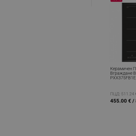
_nzm_noid_92166-7699
_nzm_id_92166-7699
_sgf_user_id
_sgf_session_id
_sgf_push_permission_as
_sgf_test_mode
Керамичен П
Вграждане B
_sgf_tracking
PXX375FB1E,
17 Степени, C
QuickStart, 
_sgf_delayed_actions,
Черен
ПЦД: 511.24 €
455.00 € /
_sgf_delayed_campaigns
_sgf_npq
_sgf_clicked_banners