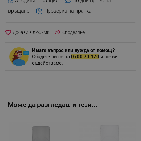
3 години гаранция
60 дни право на
връщане
Проверка на пратка
favorite_border
Споделяне
Имате въпрос или нужда от помощ?
Обадете ни се на
0700 70 170
и ще ви
съдействаме.
Може да разгледаш и тези...