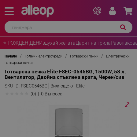
⭐ РОЖДЕН ДЕН
Издухай жегата
Царят на грила
Разопакова
Начало
Големи електроуреди
Готварски печки
Електрически
готварски печки
Готварска печка Elite FSEC-0545BG, 1500W, 58 л,
Вентилатор, Двойна стъклена врата, Черен/сив
SKU ID:
FSEC0545BG
Виж още от
Elite
★
★
★
★
★
(0)
0 Въпроса