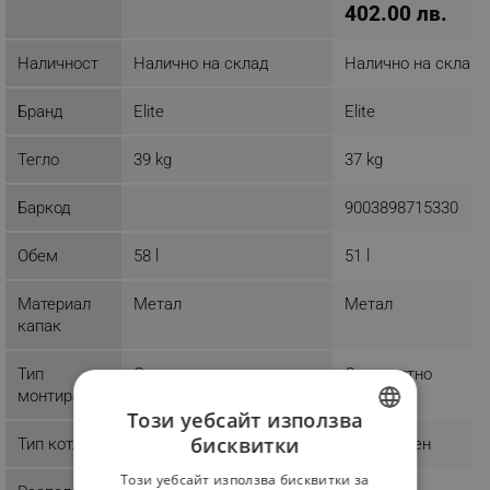
402.00 лв.
Наличност
Налично на склад
Налично на склад
Бранд
Elite
Elite
Тегло
39 kg
37 kg
Баркод
9003898715330
Обем
58 l
51 l
Материал
Метал
Метал
капак
Тип
Стандартно
Стандартно
монтиране
Този уебсайт използва
бисквитки
Тип котлон
Стандартен
BULGARIAN
Този уебсайт използва бисквитки за