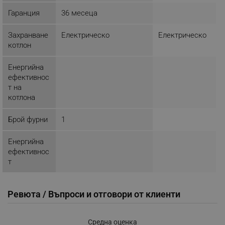
Гаранция
36 месеца
_sgf_session_id
.alleop.bg
Захранване
Електрическо
Електрическо
котлон
_sgf_push_permission_asked
.alleop.bg
Енергийна
ефективнос
Google Privacy Policy
т на
котлона
_sgf_test_mode
.alleop.bg
Брой фурни
1
Енергийна
ефективнос
т
_sgf_tracking
.alleop.bg
Ревюта / Въпроси и отговори от клиенти
Средна оценка