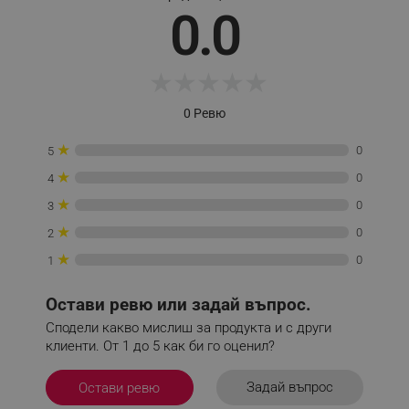
0.0
_sgf_delayed_actions,
.alleop.bg
★
★
★
★
★
_sgf_delayed_campaigns
.alleop.bg
0 Ревю
★
0
5
★
0
4
_sgf_npq
.alleop.bg
★
0
3
★
0
2
★
0
1
_sgf_clicked_banners
.alleop.bg
Остави ревю или задай въпрос.
Сподели какво мислиш за продукта и с други
клиенти. От 1 до 5 как би го оценил?
_sgf_rq
.alleop.bg
Задай въпрос
Остави ревю