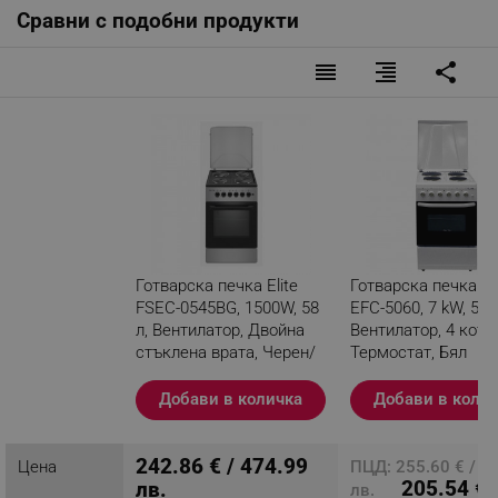
Сравни с подобни продукти
reorder
format_align_right
share
Готварска печка Elite
Готварска печка Eli
FSEC-0545BG, 1500W, 58
EFC-5060, 7 kW, 51 
л, Вентилатор, Двойна
Вентилатор, 4 котл
стъклена врата, Черен/
Термостат, Бял
сив
Добави в количка
Добави в коли
Разглеждате този
продукт
242.86 € / 474.99
Цена
ПЦД: 255.60 € / 4
205.54 € 
лв.
лв.