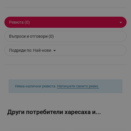
Ревюта (0)
segmentifyExtension
.alleop.bg
Въпроси и отговори (0)
Подреди по:
Най-нови
sgfUserUpdateData
.alleop.bg
Няма налични ревюта.
Напишете своето ревю.
rlv_h_fbp
.alleop.bg
rlv_
.alleop.bg
Други потребители харесаха и...
rlv_mode
.alleop.bg
rlv_p
.alleop.bg
rlv_g
.alleop.bg