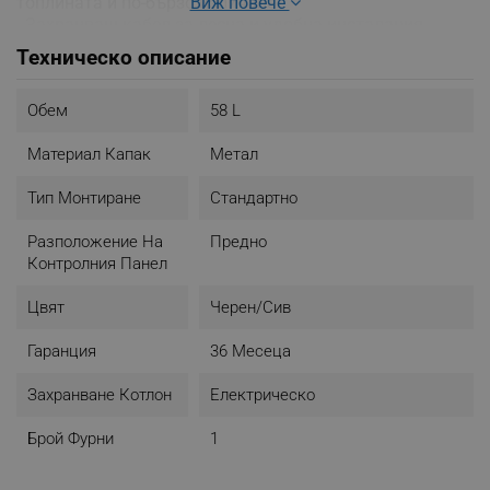
Виж повече
топлината и по-бързо изпичане
- Захранващ кабел за лесна и удобна инсталация
- Цвят: Сив/черен
Техническо описание
Обем
58 L
Материал Капак
Метал
Тип Монтиране
Стандартно
Разположение На
Предно
Контролния Панел
Цвят
Черен/Сив
Гаранция
36 Месеца
Захранване Котлон
Електрическо
Брой Фурни
1