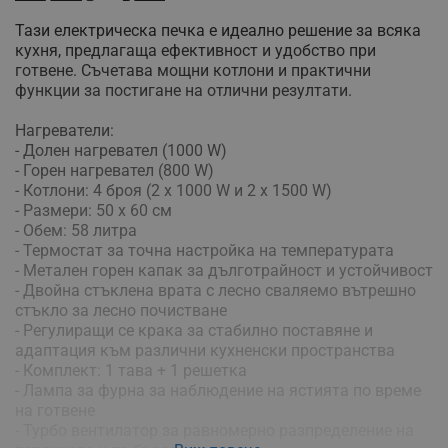
Тази електрическа печка е идеално решение за всяка
кухня, предлагаща ефективност и удобство при
готвене. Съчетава мощни котлони и практични
функции за постигане на отлични резултати.
Нагреватели:
- Долен нагревател (1000 W)
- Горен нагревател (800 W)
- Котлони: 4 броя (2 x 1000 W и 2 x 1500 W)
- Размери: 50 x 60 см
- Обем: 58 литра
- Термостат за точна настройка на температурата
- Метален горен капак за дълготрайност и устойчивост
- Двойна стъклена врата с лесно сваляемо вътрешно
стъкло за лесно почистване
- Регулиращи се крака за стабилно поставяне и
адаптация към различни кухненски пространства
- Комплект: 1 тава + 1 решетка
- Лампа за фурна за наблюдение на ястията по време
на готвене
- Турбо вентилатор за равномерно разпределение на