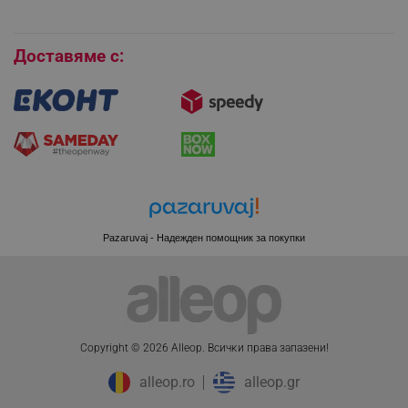
Бисквитки
Доставяме с:
XSRF-TOKEN
promo.alleop.bg
Pazaruvaj - Надежден помощник за покупки
PHPSESSID
PHP.net
www.alleop.bg
Copyright © 2026 Alleop. Bcичĸи пpaвa зaпaзeни!
alleop.ro
alleop.gr