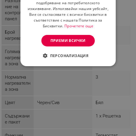
Разположе
Предно
Предно
ROMANIAN
подобряване на потребителското
ние на
изживяване. Използвайки нашия уебсайт,
контролния
Вие се съгласявате с всички бисквитки в
панел
съответствие с нашата Политика за
Бисквитки.
Прочетете още
Брой
нагреватели
ПРИЕМИ ВСИЧКИ
Голяма
1
ПЕРСОНАЛИЗАЦИЯ
нагревателн
а зона
СТРОГО НЕОБХОДИМО
Нормална
3
ЕФЕКТИВНОСТ
нагревателн
а зона
ТАРГЕТИРАНЕ
Цвят
Черен/Сив
Бял
ФУНКЦИОНАЛНОСТ
Съдържани
1 х Решетка
НЕКЛАСИФИЦИРАНИ
е пакет
Функции
Термостат