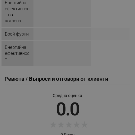
_nzm_nosubscribe_92166-7699
.alleop.bg
Енергийна
ефективнос
_nzm_idnl_92166-7699
.alleop.bg
т на
_nzm_noid_92166-7699
.alleop.bg
котлона
_nzm_id_92166-7699
.alleop.bg
Брой фурни
_sgf_user_id
.alleop.bg
Енергийна
ефективнос
т
_sgf_session_id
.alleop.bg
Ревюта / Въпроси и отговори от клиенти
_sgf_push_permission_asked
.alleop.bg
Средна оценка
Google Privacy Policy
0.0
_sgf_test_mode
.alleop.bg
★
★
★
★
★
0 Ревю