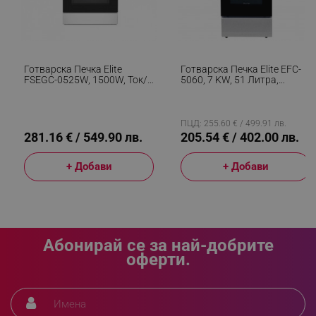
rlv_h_fbp
.alleop.bg
rlv_
.alleop.bg
Готварска Печка Elite
Готварска Печка Elite EFC-
rlv_mode
.alleop.bg
FSEGC-0525W, 1500W, Ток/
5060, 7 KW, 51 Литра,
Газ, Вентилатор,
Вентилатор, 4 Котлона,
rlv_p
.alleop.bg
Автоматично Запалване,
Термостат, Бял
Бял
rlv_g
.alleop.bg
ПЦД: 255.60 € / 499.91 лв.
rlv_s
.alleop.bg
281.16 € / 549.90 лв.
205.54 € / 402.00 лв.
rlv_iv
.alleop.bg
+ Добави
+ Добави
rlv_e_pt
.alleop.bg
rlv_e
.alleop.bg
rlv_h_profile
.alleop.bg
rlv_h_cart
.alleop.bg
Абонирай се за най-добрите
оферти.
rlv_h_wish
.alleop.bg
rlv_impersonate_p
.alleop.bg
rlv_endpoint
.alleop.bg