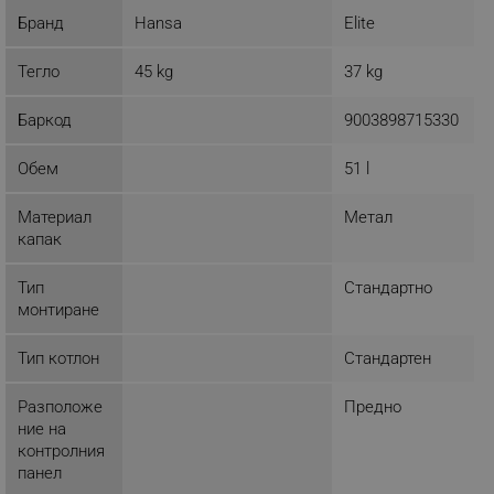
Бранд
Hansa
Elite
Тегло
45 kg
37 kg
Баркод
9003898715330
Обем
51 l
Материал
Метал
капак
Тип
Стандартно
монтиране
Тип котлон
Стандартен
Разположе
Предно
ние на
контролния
панел