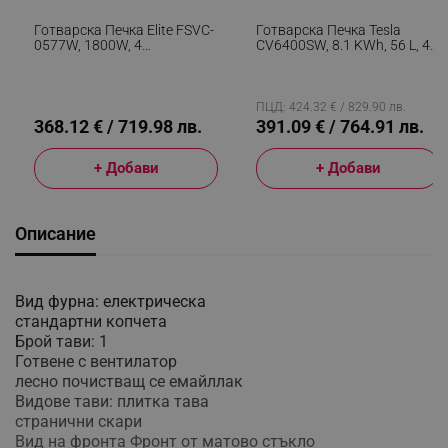
Готварска Печка Elite FSVC-
Готварска Печка Tesla
0577W, 1800W, 4
CV6400SW, 8.1 KWh, 56 L, 4
Витрокерамични Котлона,
Cтъĸлoĸepaмични Котлона,
Вентилатор, 9 Степени,
Грил, 40-240 C, Бял
Черен/бял
ПЦД: 424.32 € / 829.90 лв.
368.12 € / 719.98 лв.
391.09 € / 764.91 лв.
+ Добави
+ Добави
Описание
Вид фурна: електрическа
стандартни копчета
Брой тави: 1
Готвене с вентилатор
лесно почистващ се емайллак
Видове тави: плитка тава
странични скари
Вид на фронта Фронт от матово стъкло