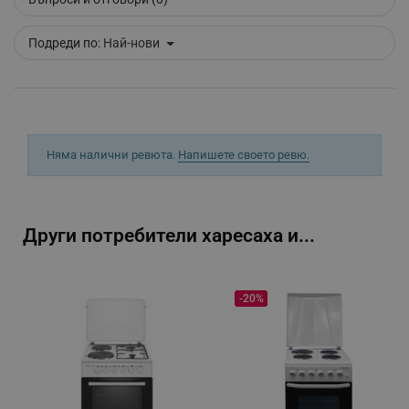
_sgf_clicked_banners
.alleop.bg
Подреди по:
Най-нови
_sgf_rq
.alleop.bg
Няма налични ревюта.
Напишете своето ревю.
Други потребители харесаха и...
segmentifyExtension
.alleop.bg
-20%
sgfUserUpdateData
.alleop.bg