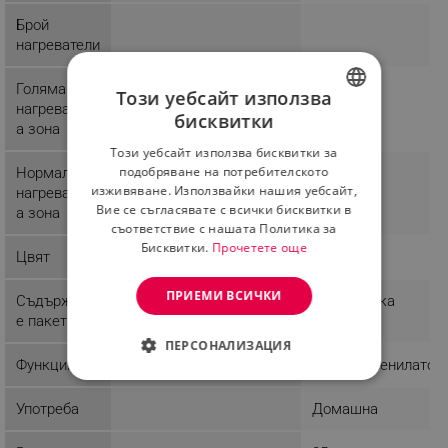
Брой
нагреватели
Голяма
1
Този уебсайт използва
нагревателн
бисквитки
а зона
BULGARIAN
Този уебсайт използва бисквитки за
ROMANIAN
подобряване на потребителското
Нормална
3
изживяване. Използвайки нашия уебсайт,
нагревателн
Вие се съгласявате с всички бисквитки в
а зона
съответствие с нашата Политика за
Бисквитки.
Прочетете още
Цвят
Бял
ПРИЕМИ ВСИЧКИ
Съдържани
1 х Решетка
е пакет
ПЕРСОНАЛИЗАЦИЯ
Функции
Вграден венилатор
СТРОГО НЕОБХОДИМО
Употреба
Домашна
ЕФЕКТИВНОСТ