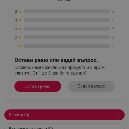
_sgf_tracking
.alleop.bg
★
0
5
★
0
4
★
0
3
★
0
2
★
0
1
_sgf_delayed_actions,
.alleop.bg
Остави ревю или задай въпрос.
Сподели какво мислиш за продукта и с други
клиенти. От 1 до 5 как би го оценил?
_sgf_delayed_campaigns
.alleop.bg
Задай въпрос
Остави ревю
_sgf_npq
.alleop.bg
Ревюта (0)
Въпроси и отговори (0)