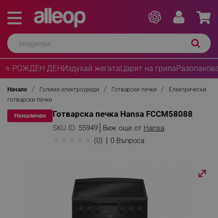
⭐ РОЖДЕН ДЕН
Издухай жегата
Царят на грила
Разопакова
Начало
Големи електроуреди
Готварски печки
Електрически
готварски печки
Готварска печка Hansa FCCM58088
Неналичен
SKU ID:
55949
Виж още от
Hansa
★
★
★
★
★
(0)
0 Въпроса