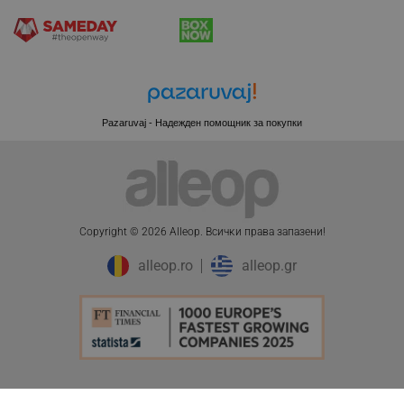
CookieScriptConsent
CookieScript
.alleop.bg
Pazaruvaj - Надежден помощник за покупки
Copyright © 2026 Alleop. Bcичĸи пpaвa зaпaзeни!
alleop.ro
alleop.gr
XSRF-TOKEN
promo.alleop.bg