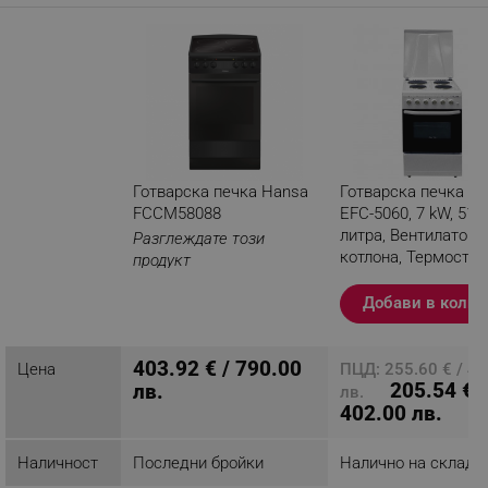
електрическата мрежа да се извърши от специалист.
Гаранция: 24 месеца
Готварска печка Hansa
Готварска печка Eli
FCCM58088
EFC-5060, 7 kW, 51
литра, Вентилатор, 
Разглеждате този
котлона, Термостат
продукт
Добави в колич
403.92 € / 790.00
Цена
ПЦД: 255.60 € / 4
205.54 € /
лв.
лв.
402.00 лв.
Наличност
Последни бройки
Налично на склад