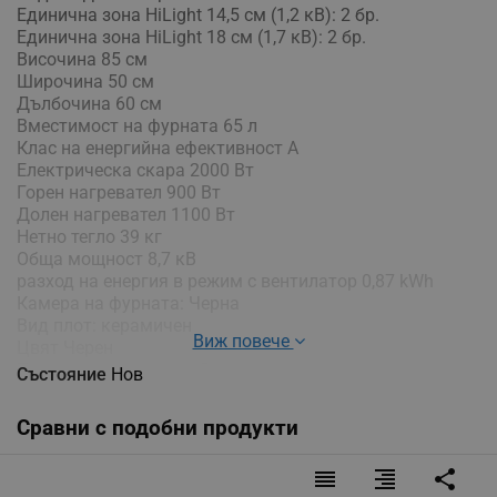
Единична зона HiLight 14,5 см (1,2 кВ): 2 бр.
Единична зона HiLight 18 см (1,7 кВ): 2 бр.
Височина 85 см
Широчина 50 см
Дълбочина 60 см
Вместимост на фурната 65 л
Клас на енергийна ефективност А
Електрическа скара 2000 Вт
Горен нагревател 900 Вт
Долен нагревател 1100 Вт
Нетно тегло 39 кг
Обща мощност 8,7 кВ
разход на енергия в режим с вентилатор 0,87 kWh
Камера на фурната: Черна
Вид плот: керамичен
Виж повече
Цвят Черен
Повърхност на плота Стъкло
Състояние
Нов
Брой на нагревателните зони / горелките 4 бр.
разход на енергия в класически режим 0,99 kWh
Сравни с подобни продукти
Готварските печки не са оборудвани със захранващ
кабел. Препоръчваме свързването към
reorder
format_align_right
share