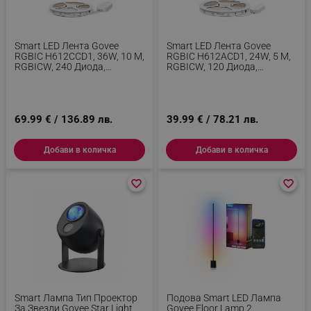
Smart LED Лента Govee
Smart LED Лента Govee
RGBIC H612CCD1, 36W, 10 М,
RGBIC H612ACD1, 24W, 5 М,
RGBICW, 240 Диода,
RGBICW, 120 Диода,
Bluetooth, Wi-Fi, Черен
Bluetooth, Wi-Fi, Черен
69.99 € / 136.89 лв.
39.99 € / 78.21 лв.
Добави в количка
Добави в количка
favorite_border
favorite_border
favorite_border
favorite_border
Smart Лампа Тип Проектор
Подова Smart LED Лампа
За Звезди Govee Star Light
Govee Floor Lamp 2