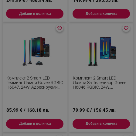
249.99 € / 488.94 лв.
149.99 € / 293.35 лв.
Добави в количка
Добави в количка
favorite_border
favorite_border
favorite_border
favorite_border
Комплект 2 Smart LED
Комплект 2 Smart LED
Гейминг Лампи Govee RGBIC
Лампи За Телевизор Govee
H6047, 24W, Адресируеми
H6046 RGBIC, 24W,
Цветни Сегменти, Wi-Fi,
Адресируеми Цветни
Bluetooth, Govee Home,
Сегменти, Wi-Fi, Bluetooth,
Черен
Govee Home, Черен
85.99 € / 168.18 лв.
79.99 € / 156.45 лв.
Добави в количка
Добави в количка