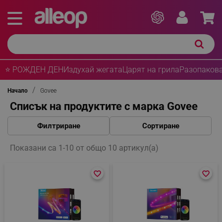
⭐ РОЖДЕН ДЕН
Издухай жегата
Царят на грила
Разопакова
Начало
Govee
Списък на продуктите с марка Govee
Филтриране
Сортиране
Показани са 1-10 от общо 10 артикул(а)
favorite_border
favorite_border
favorite_border
favorite_border