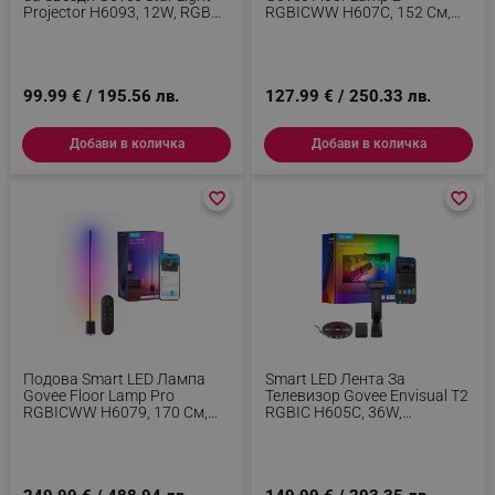
Projector H6093, 12W, RGBW,
RGBICWW H607C, 152 См,
Гласово Управление, Wi-Fi,
30W, 1725 Lm, 6500K, Wi-Fi,
Bluetooth, Черен
Bluetooth, Govee Home,
Черен
99.99 € / 195.56 лв.
127.99 € / 250.33 лв.
Добави в количка
Добави в количка
favorite_border
favorite_border
favorite_border
favorite_border
Подова Smart LED Лампа
Smart LED Лента За
Govee Floor Lamp Pro
Телевизор Govee Envisual T2
RGBICWW H6079, 170 См,
RGBIC H605C, 36W,
48W, 2100 Lm, 6500K, Wi-Fi,
Адресируеми Цветни
Bluetooth, Govee Home,
Сегменти, Wi-Fi, Bluetooth,
Черен
До 65" TV, Цветова
Синхронизация, Гласово
Управление, Черен