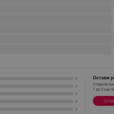
.alleop.bg
Сесия
This is a list of customer behaviou
due to an error and stored to be s
in next page
.alleop.bg
6 месеца
This is a flag to set whether current
Segmentify Chrome Extension
.alleop.bg
6 месеца
This is JSON object to store current
name, username, segments, membe
membership date
.alleop.bg
1 месец
Releva
.alleop.bg
1 месец
Releva
.alleop.bg
1 месец
Releva
.alleop.bg
1 месец
Releva
.alleop.bg
1 месец
Releva
Остави р
0
.alleop.bg
1 месец
Releva
Сподели как
0
1 до 5 как б
.alleop.bg
1 месец
Releva
0
.alleop.bg
1 месец
Releva
Оста
0
.alleop.bg
1 месец
Releva
0
.alleop.bg
1 месец
Releva