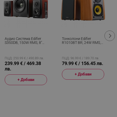
Аудио Система Edifier
Тонколони Edifier
S350DB, 150W RMS, 8"
R1010BT BR, 24W RMS,
Субуфер, 2x3.5"
2x RCA, Bluetooth 5.1, 4
Трептящи Драйвери,
Говорителя, Копринена
3/4" Туитъри, Bluetooth
Мембрана, Дървен
5.1, Дистанционно
Корпус, Активни, Кафяв
ПЦД: 250.99 € / 490.89 лв.
ПЦД: 96.99 € / 189.70 лв.
Управление, MDF
239.99 € / 469.38
79.99 € / 156.45 лв.
Корпус, Кафяв
лв.
+ Добави
+ Добави