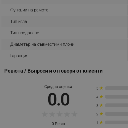
_sgf_rq
Функции на рамото
Тип игла
segmentifyExtension
Тип предаване
sgfUserUpdateData
Диаметър на съвместими плочи
rlv_h_fbp
Гаранция
rlv_
rlv_mode
Ревюта / Въпроси и отговори от клиенти
rlv_p
rlv_g
Средна оценка
★
5
0.0
rlv_s
★
4
rlv_iv
★
3
rlv_e_pt
★
★
★
★
★
★
2
rlv_e
★
1
0 Ревю
rlv_h_profile