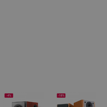
-4%
-18%