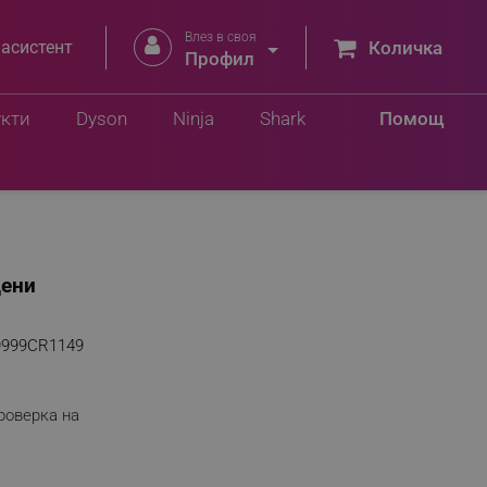
Влез в своя


 асистент
Количка
Профил
укти
Dyson
Ninja
Shark
Помощ
дени
9999CR1149
роверка на