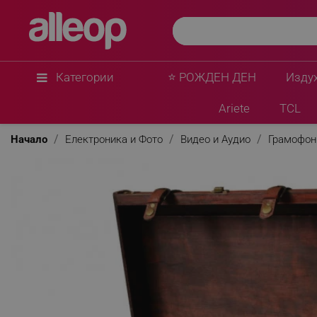
Категории
⭐ РОЖДЕН ДЕН
Изду
Ariete
TCL
Начало
Електроника и Фото
Видео и Аудио
Грамофон