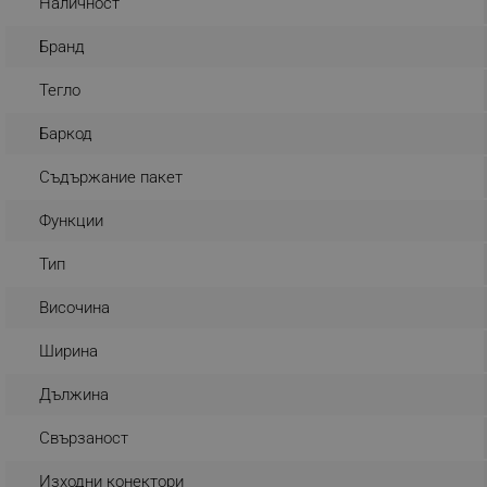
Наличност
_nzm_noid_92166-7699
Бранд
_nzm_id_92166-7699
Тегло
_sgf_user_id
Баркод
_sgf_session_id
_sgf_push_permission_as
Съдържание пакет
_sgf_test_mode
Функции
Тип
_sgf_tracking
Височина
_sgf_delayed_actions,
Ширина
_sgf_delayed_campaigns
Дължина
_sgf_npq
Свързаност
_sgf_clicked_banners
Изходни конектори