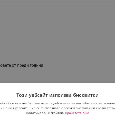
овете от преди години
Този уебсайт използва бисквитки
уебсайт използва бисквитки за подобряване на потребителското изжив
и нашия уебсайт, Вие се съгласявате с всички бисквитки в съответств
Политика за Бисквитки.
Прочетете още