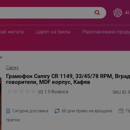
AI
хай жегата
Царят на грила
Разопаковани прод
и
Camry
Грамофон Camry CR 1149, 33/45/78 RPM, Вгра
говорители, MDF корпус, Кафяв
★
★
★
★
★
0 Въпроса
(0)
SKU ID:
Сигурна доставка
60 дни право на връщане
П
пратка