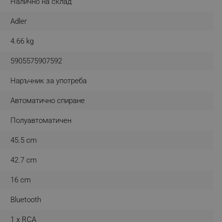
Налично на склад
Adler
4.66 kg
fying visitors. The lifetime
5905575907592
ifying visitor sessions
itor is asked for web push
Наръчник за употреба
tor is a test user and can
Автоматично спиране
Полуавтоматичен
tor disabled tracking,
y related cookies and local
45.5 cm
aign specific data for
42.7 cm
aign specific data for
16 cm
r events stored to be sent
Bluetooth
ferent banners clicked by the
1 x RCA