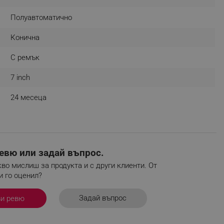
r events which is cancelled
Полуавтоматично
ent to Segmentify servers
Конична
 visitor installed
С ремък
 visitor’s data including
rship status and
7 inch
24 месеца
евю или задай въпрос.
во мислиш за продукта и с други клиенти. От
и го оценил?
Задай въпрос
ви ревю