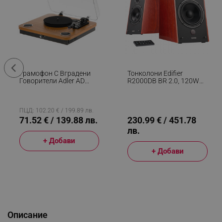
Грамофон С Вградени
Тонколони Edifier
Говорители Adler AD
R2000DB BR 2.0, 120W
1914, Полуавтоматичен,
RMS, Bluetooth, 3.5mm
7"/10"/12", 45 RPM
Към RCA, DSP, Eagle Eye
Адаптер, RCA, Bluetooth
Говорители, 10°C
5.4, USB Запис, Дърво/
Наклон, Дистанционно
ПЦД: 102.20 € / 199.89 лв.
Черен
Управление, MDF
71.52 € / 139.88 лв.
230.99 € / 451.78
Корпус, Кафяв
лв.
+ Добави
+ Добави
Описание