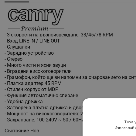
- 3 скорости на възпоизвеждане: 33/45/78 RPM
- Вход LINE IN / LINE OUT
- Слушалки
- Зарядно устройство
- Стерео
- Много чисти и ясни звуци
- Вградени високоговорители
- Грамофон, който ще ви напомни за очарованието на хит
- Платка адаптер 45 RPM
- Стилен корпус от MDF
- Функция автоматично спиране
- Удобна дръжка
- Затворена плътна дръжка и двоен бутон
- Мощност на високоговорителя: 2х0,4 W
- Захранване: 100-240V ~ 50 / 60Hz 0.5A
Този 
Използвайк
Състояние
Нов