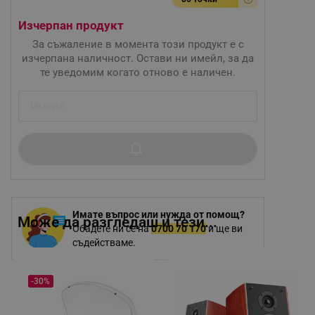
Изчерпан продукт
За съжаление в момента този продукт е с
изчерпана наличност. Остави ни имейл, за да
те уведомим когато отново е наличен.
Имате въпрос или нужда от помощ?
Може да разгледаш и тези...
Обадете ни се на
0700 70 170
и ще ви
съдействаме.
-30%