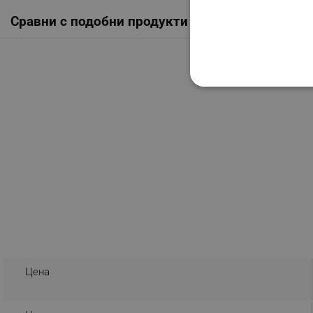
Сравни с подобни продукти
СТРОГО НЕОБХО
НЕКЛАСИФИЦИР
Строго н
Строго необходимите биск
акаунта. Уебсайтът не мо
Име
Цена
click_code_ps
_nzm_nosubscribe_92166-
_nzm_idnl_92166-7699