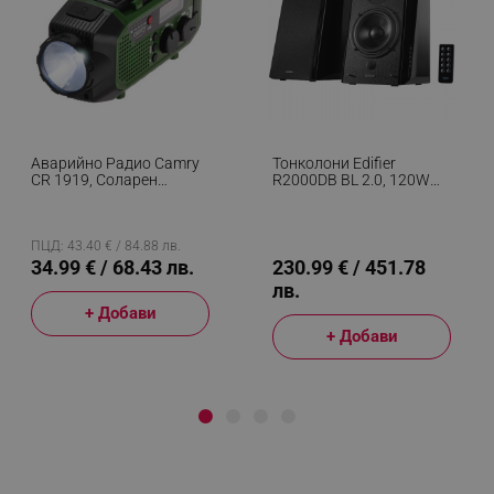
Аварийно Радио Camry
Тонколони Edifier
CR 1919, Соларен
R2000DB BL 2.0, 120W
Панел/Ръчно
RMS, Bluetooth, 3.5mm
Динамо/USB-C, 4000
Към RCA, DSP, Eagle Eye
MAh, Bluetooth, LED
Говорители, 10°C
Дисплей, Зелен/Черен
Наклон, Дистанционно
ПЦД: 43.40 € / 84.88 лв.
Управление, MDF
34.99 € / 68.43 лв.
230.99 € / 451.78
Корпус, Черен
лв.
+ Добави
+ Добави