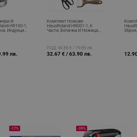
жери И
Комплект Ножове
Компл
land HR150-1,
HausRoland HR001-1, 6
HausR
на, Индукция,
Части, Белачка И Ножица,
3броя,
рист
Гумена Дръжка, Кафяв
Инокс
ПЦД: 40.85 € / 79.89 лв.
9.99 лв.
32.67 € / 63.90 лв.
12.90
-17%
-39%