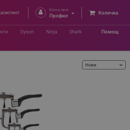
Влез в своя


 асистент
Количка
Профил
укти
Dyson
Ninja
Shark
Помощ
Нови