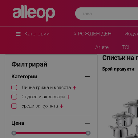
Категории
⭐ РОЖДЕН ДЕН
Изду
Начало
HausRoland
Ariete
TCL
Списък на 
Филтрирай
Брой продукти:
Категории
Лична грижа и красота
Съдове и аксесоари
Уреди за кухнята
Цена