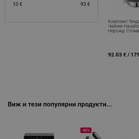
10
€
93
€
Комплект Тенд
Чайник HausRo
Неръжд. Стома
11 Части, Среб
92.03 € / 17
Виж и тези популярни продукти...
-46%