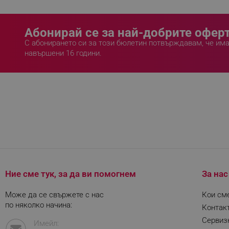
Строго н
Абонирай се за най-добрите оферт
Строго необходимите биск
акаунта. Уебсайтът не мо
С абонирането си за този бюлетин потвърждавам, че им
навършени 16 години.
Име
click_code_ps
_nzm_nosubscribe_92166-
_nzm_idnl_92166-7699
_nzm_noid_92166-7699
_nzm_id_92166-7699
_sgf_user_id
Ние сме тук, за да ви помогнем
За нас
_sgf_session_id
_sgf_push_permission_as
Може да се свържете с нас
Кои см
по няколко начина:
Контак
_sgf_test_mode
Сервиз
Имейл: