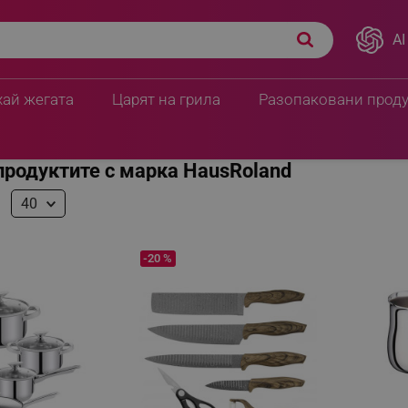
AI
хай жегата
Царят на грила
Разопаковани прод
продуктите с марка HausRoland
40
-20 %