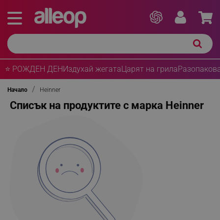
⭐ РОЖДЕН ДЕН
Издухай жегата
Царят на грила
Разопакова
Начало
Heinner
Списък на продуктите с марка Heinner