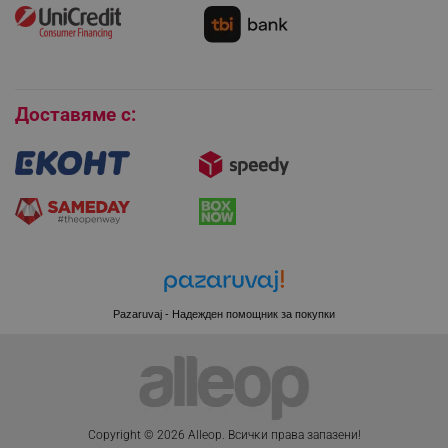
Как да се абонирам за имейл бюлетина?
Условия за връщане
Покупки на изплащане
Бисквитки
_sgf_session_id
.alleop.bg
Доставяме с:
_sgf_push_permission_asked
.alleop.bg
Google Privacy Policy
_sgf_test_mode
.alleop.bg
Pazaruvaj - Надежден помощник за покупки
_sgf_tracking
.alleop.bg
Copyright © 2026 Alleop. Bcичĸи пpaвa зaпaзeни!